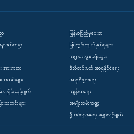
ပညာ
မြန်မာပြည်မှပေးစာ
အနာဂတ်ကမ္ဘာ
မြင်ကွင်းကျယ်မှတ်စုများ
ကမ္ဘာတလွှားခရီးသွား
း အားကစား
ဒီသီတင်းပတ် အာရှနိုင်ငံရေး
ားသတင်းများ
အာရှစီးပွားရေး
်မာ နှိုင်းယှဉ်ချက်
ကျန်းမာရေး
ပြားသတင်းများ
အမျိုးသမီးကဏ္ဍ
ရိုဟင်ဂျာအရေး မျှော်လင့်ချက်