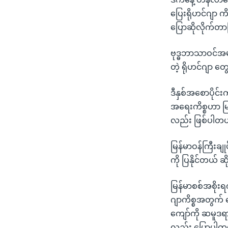
သုတပဒေသာ အင်္ဂလိပ်စာ
အ
ပြေးရိုဟင်ဂျာ ကိ
ညွန်း
ပြောဆိုလိုက်တ
စာမျက်နှာ
သို့
ဗုဒ္ဓဘာသာဝင်အမျာ
ကျော်
တဲ့ ရိုဟင်ဂျာ 
ကြည့်
ရန်
ဒီနှစ်အစောပိုင်
ရှာဖွေ
အရေးကိစ္စဟာ မြန်
ရန်
လည်း ဖြစ်ပါတယ
နေရာ
သို့
မြန်မာဝန်ကြီးခ
ကျော်
ကို ပြနိုင်တယ်
ရန်
မြန်မာစစ်အစိုးရ
ဂျာကိစ္စအတွက် 
ကျော်ကို ဆမူဒရ
လည်း ပြောပါတ