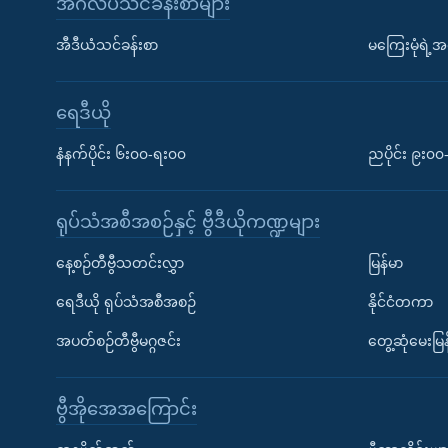
အင်္ဂလိပ်သင်ခန်းစာများ
အီဒီယံသင်ခန်းစာ
မကြေးမုံရဲ့အင
ရေဒီယို
နံနက်ပိုင်း ၆း၀၀-ရး၀၀
ညပိုင်း ၉း၀
ရုပ်သံအစီအစဉ်နှင့် ဗွီဒီယိုကဏ္ဍများ
နေ့စဉ်တီဗွီသတင်းလွှာ
မြန်မာ
ရေဒီယို ရုပ်သံအစီအစဉ်
နိုင်ငံတကာ
အပတ်စဉ်တီဗွီမဂ္ဂဇင်း
တွေ့ဆုံမေးမြန
ဗွီအိုအေအကြောင်း