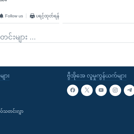
Follow us
ပရင့်ထုတ်ရန်
်းများ ...
ုများ
ဗွီအိုအေ လူမှုကွန်ယက်များ
းလ်သတင်းလွှာ