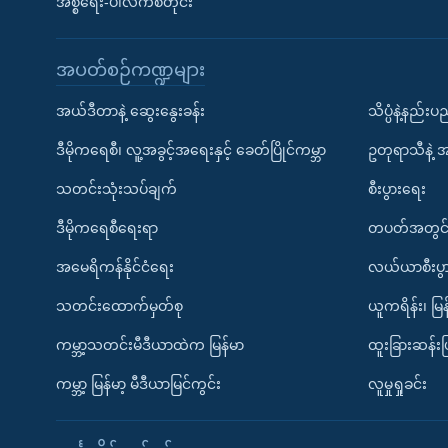
အစ္စရေး-ပါလက်စတိုင်း
အပတ်စဉ်ကဏ္ဍများ
အယ်ဒီတာနဲ့ ဆွေးနွေးခန်း
သိပ္ပံနဲ့နည်း
ဒီမိုကရေစီ၊ လူ့အခွင့်အရေးနှင့် ခေတ်ပြိုင်ကမ္ဘာ
ဥတုရာသီနဲ့ 
သတင်းသုံးသပ်ချက်
စီးပွားရေး
ဒီမိုကရေစီရေးရာ
တပတ်အတွင်
အမေရိကန်နိုင်ငံရေး
လယ်ယာစီးပွ
သတင်းထောက်မှတ်စု
ယူကရိန်း၊ မြန
ကမ္ဘာ့သတင်းမီဒီယာထဲက မြန်မာ
ထူးခြားဆန်း
ကမ္ဘာ့ မြန်မာ့ မီဒီယာမြင်ကွင်း
လူမှုရှုခင်း