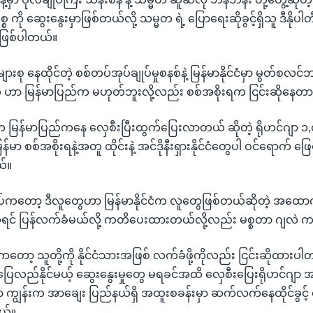
စ္စ ကို ဆွေးနွေးမှာဖြစ်တယ်လို့ သမ္မတ ရဲ့ ပြောရေးဆိုခွင့်ရှိသူ ဒီနိုပ
ာဖြစ်ပါတယ်။
းစု နေထိုင်တဲ့ စစ်တပ်အုပ်ချုပ်မှုစနစ်နဲ့ မြန်မာနိုင်ငံမှာ မွတ်စလ
တွေ ဟာ မြန်မာပြည်က မဟုတ်ဘူးလို့လည်း စစ်အစိုးရက ငြင်းဆိုနေတ
းက မြန်မာပြည်ကနေ လှေစီးပြီးထွက်ပြေးလာတယ် ဆိုတဲ့ ရိုဟင်ဂျာ ၁,
မာ စစ်အစိုးရနဲ့အတူ ထိုင်းနဲ့ အင်ဒိုနီးရှားနိုင်ငံတွေပါ ဝင်ရောက် ဖ
်။
ျုပ်ကတော့ ဒီလူတွေဟာ မြန်မာနိုင်ငံက လူတွေဖြစ်တယ်ဆိုတဲ့ အထ
 ဆိုရင် ပြန်လက်ခံမယ်လို့ ကတိပေးထားတယ်လို့လည်း မစ္စတာ ဂျလဲ
ကတော့ သူတို့ကို နိုင်ငံသားအဖြစ် လက်ခံဖို့ကိုလည်း ငြင်းဆိုထားပါ
ပြေလည်နိုင်မယ့် ဆွေးနွေးမှုတွေ မရခင်အထိ လှေစီးပြေးရိုဟင်ဂျ
ာ ကျွန်းက အာချေး ပြည်နယ်ရှိ အထူးစခန်းမှာ ဆက်လက်နေထိုင်ခွင့် 
ယ်။