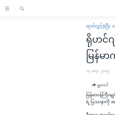
သုံး
ရ
ရှာဖွေ
လွယ်ကူ
မူလစာမျက်နှာ
ထုတ်လွှင့်ခဲ့ပြီ
ရ
စေ
မြန်မာ
လာ
ရိုဟင်ဂ
သည့်
ဒ်
ကမ္ဘာ့သတင်းများ
Link
ဗွီဒီယို
နိုင်ငံတကာ
မြန်မာက
များ
သတင်းလွတ်လပ်ခွင့်
အမေရိကန်
ပင်မ
ရပ်ဝန်းတခု လမ်းတခု အလွန်
တရုတ်
၁၇ မတ္၊ ၂၀၀၉
အကြောင်းအရာ
အင်္ဂလိပ်စာလေ့လာမယ်
အစ္စရေး-ပါလက်စတိုင်း
သို့
မျှဝေပါ
အပတ်စဉ်ကဏ္ဍများ
အမေရိကန်သုံးအီဒီယံ
ကျော်
မြန်မာဝန်ကြီးချုပ
ကြည့်
ရေဒီယိုနှင့်ရုပ်သံ အချက်အလက်များ
မကြေးမုံရဲ့ အင်္ဂလိပ်စာ
ရေဒီယို
ရဲ့ ပြဿနာကို အင
ရန်
ရေဒီယို/တီဗွီအစီအစဉ်
ရုပ်ရှင်ထဲက အင်္ဂလိပ်စာ
တီဗွီ
ပင်မ
ဒီကနေ့ တနင်္လာနေ