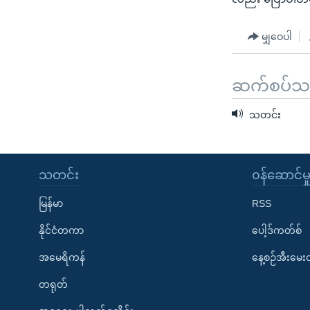
မျှဝေပါ
ဆက်စပ်သတင
သတင်း
သတင်း
၀န်ဆောင်မှ
မြန်မာ
RSS
နိုင်ငံတကာ
ပေါ့ဒ်ကတ်စ်
အမေရိကန်
နေ့စဉ်အီးမေ
တရုတ်