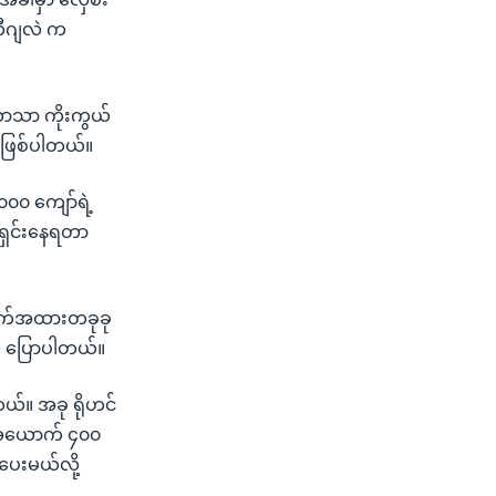
ါတီဂျလဲ က
င်ဘာသာ ကိုးကွယ်
ာဖြစ်ပါတယ်။
၀၀၀ ကျော်ရဲ့
ြေရှင်းနေရတာ
ောက်အထားတခုခု
 က ပြောပါတယ်။
တယ်။ အခု ရိုဟင်
ာ အယောက် ၄၀၀
ပေးမယ်လို့