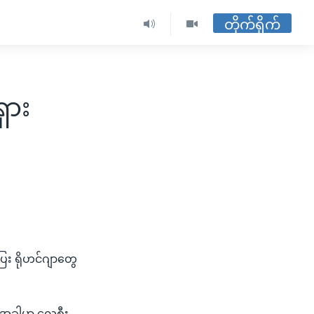
တိုက်ရိုက်
ှား
းပြေး ရိုဟင်ဂျာတွေ
ဲ့အခါမှာ လှေစီး