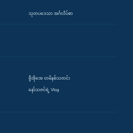
သုတပဒေသာ အင်္ဂလိပ်စာ
ဗွီအိုအေ တမိနစ်သတင်း
နော်သဇင်ရဲ့ Vlog