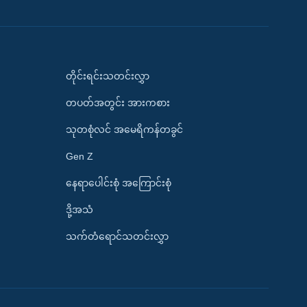
တိုင်းရင်းသတင်းလွှာ
တပတ်အတွင်း အားကစား
သုတစုံလင် အမေရိကန်တခွင်
Gen Z
နေရာပေါင်းစုံ အကြောင်းစုံ
ဒို့အသံ
သက်တံရောင်သတင်းလွှာ