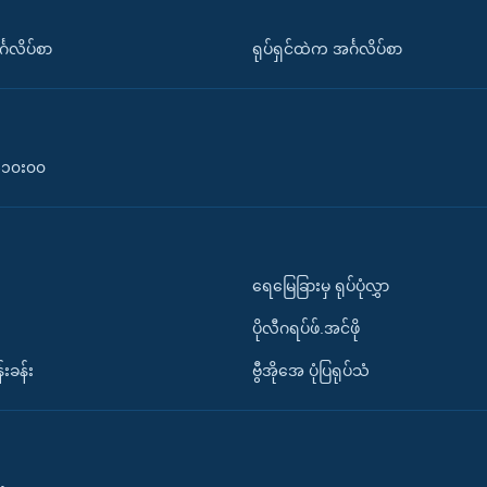
်္ဂလိပ်စာ
ရုပ်ရှင်ထဲက အင်္ဂလိပ်စာ
၀-၁၀း၀၀
ရေမြေခြားမှ ရုပ်ပုံလွှာ
ပိုလီဂရပ်ဖ်.အင်ဖို
်းခန်း
ဗွီအိုအေ ပုံပြရုပ်သံ