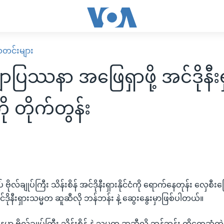
း သတင်းများ
ျာပြဿနာ အဖြေရှာဖို့ အင်ဒိုနီးရ
ို တိုက်တွန်း
် ဗိုလ်ချုပ်ကြီး သိန်းစိန် အင်ဒိုနီးရှားနိုင်ငံကို ရောက်နေတုန်း လှေစီ
်ဒိုနီးရှားသမ္မတ ဆူဆီလို ဘန်ဘန်း နဲ့ ဆွေးနွေးမှာဖြစ်ပါတယ်။
့မှာ ဗိုလ်ချုပ်ကြီး သိန်းစိန် နဲ့ သမ္မတ ဆူဆီလို ဘန်ဘန်း တို့တွေ့ဆုံတ