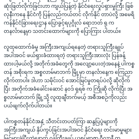
အ
သုတပဒေသာ အင်္ဂလိပ်စာ
ဆုံးဖြတ်လိုက်ခြင်းဟာ ကျယ်ပြန့်တဲ့ နိုင်ငံရေးလှုပ်ရှားမှုကြီး ဖြစ်
ညွန်း
Learning English
လုနီးကနေ နိုင်ငံကို ပြန်လည်ကယ်တင် လိုက်နိုင် တာပဲလို့ အမေရိ
စာမျက်နှာ
ကန်နိုင်ငံခြားရေးဌာန ပြောခွင့်ရပုဂ္ဂိုလ် ရောဘတ် ရု က
သို့
ဗွီအိုအေ လူမှုကွန်ယက်များ
တနင်္လာနေ့မှာ သတင်းထောက်များကို ပြောကြား ပါတယ်။
ကျော်
ကြည့်
လူထုထောက်ခံမှု အကြီးအကျယ်ရနေတဲ့ တရားသူကြီးချုပ်
ရန်
အပါအဝင် ဖယ်ရှားခံထားရတဲ့ တရားသူကြီးအားလုံး ပြန်ခန့်
ဘာသာစကားများ
ရှာဖွေ
ထားပါ့မယ်လို့ အတိုက်အခံတွေကို အလျော့ပေးတဲ့အနေနဲ့ ပါကစ္စ
ရန်
တန် အစိုးရက အစ္စလာမ်မာဘက် မြို့မှာ တနင်္လာနေ့က ကြေညာ
နေရာ
လိုက်တာပါ။ ဒါဟာ သမိုင်းဝင် အောင်မြင်မှုတရပ်ပဲလို့ ဆိုလိုက်
သို့
ပြီး အတိုက်အခံခေါင်းဆောင် နဝဒ် ရှရစ် က ကြိုဆို လိုက်ပြီး အ
ကျော်
စ္စလာမ်မာဘက် မြို့သို့ လူထုချီတက်မယ့် အစီအစဉ်ကိုလည်း
ရန်
ပယ်ဖျက်လိုက်ပါတယ်။
ပါကစ္စတန်နိုင်ငံအနှံ့ သီတင်းတပတ်ကြာ ဆန္ဒပြပွဲများကို
အကြီးအကျယ် နှိပ်ကွပ်ခြင်းအပါအဝင် နိုင်ငံရေး တင်းမာမှုများ
မြင့်မားခဲ့ပြီးတဲ့နောက် ဝန်ကြီးချုပ် ယူစွပ်ရာဇာ ဂီလာနီ က