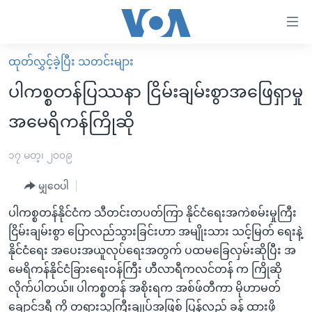
သုံး
ရ
လွယ်ကူ
ထုတ်လွှင့်ခဲ့ပြီး သတင်းများ
မူလစာမျက်နှာ
စေ
ပါကစ္စတန်ပြဿနာ ငြိမ်းချမ်းစွာအဖြေရှာမှု
မြန်မာ
သည့်
အမေရိကန်ကြိုဆို
ကမ္ဘာ့သတင်းများ
Link
ဗွီဒီယို
နိုင်ငံတကာ
၁၇ မတ္၊ ၂၀၀၉
များ
သတင်းလွတ်လပ်ခွင့်
အမေရိကန်
ပင်မ
မျှဝေပါ
ရပ်ဝန်းတခု လမ်းတခု အလွန်
တရုတ်
အကြောင်းအရာ
ပါကစ္စတန်နိုင်ငံက သီတင်းတပတ်ကြာ နိုင်ငံရေးအကဲစမ်းမှုကြီး
သို့
အင်္ဂလိပ်စာလေ့လာမယ်
အစ္စရေး-ပါလက်စတိုင်း
ငြိမ်းချမ်းစွာ ပြောလည်သွားခြင်းဟာ အမျိုးသား သင့်မြတ် ရေးနဲ့
ကျော်
အပတ်စဉ်ကဏ္ဍများ
အမေရိကန်သုံးအီဒီယံ
နိုင်ငံရေး အပေးအယူလုပ်ရေးအတွက် ပထမခြေလှမ်းဆိုပြီး အ
ကြည့်
မေရိကန်နိုင်ငံခြားရေးဝန်ကြီး ဟီလာရီကလင်တန် က ကြိုဆို
ရေဒီယိုနှင့်ရုပ်သံ အချက်အလက်များ
မကြေးမုံရဲ့ အင်္ဂလိပ်စာ
ရေဒီယို
ရန်
လိုက်ပါတယ်။ ပါကစ္စတန် အစိုးရက အစ်ဖ်တီကာ မိုဟာမတ်
ပင်မ
ရေဒီယို/တီဗွီအစီအစဉ်
ရုပ်ရှင်ထဲက အင်္ဂလိပ်စာ
တီဗွီ
ချောင်ဒရီ ကို တရားသူကြီးချုပ်အဖြစ် ပြန်လည် ခန့် ထားဖို့