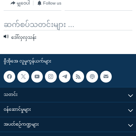
မျှဝေပါ
Follow us
ဆက်စပ်သတင်းများ ...
ဒေါ်လှလှသန်း
ဗွီအိုအေ လူမှုကွန်ယက်များ
သတင်း
၀န်ဆောင်မှုများ
အပတ်စဉ်ကဏ္ဍများ