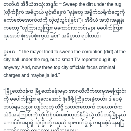
တတိယံ အီဒီယံအသုံးအနူန်း = Sweep the dirt under the rug
(တိုက်ရိုက် အဓိပ္ပာယ် ဖွင့်ဆိုချက် "ဖုန်တွေ အမှိုက်သရိုက်တွေကို
ကော်ဇော်အောက်ထဲကို လှဲထဲ့သွင်းခြင်း")။ အီဒီယံ အသုံးအနှုန်း
ကတော့ "လူကြားသူကြား မကောင်းသတင်းများ မပေါက်ကြား
ရအောင် ဖုံးအုပ်ဖုံးကွယ်ခြင်း" အဓိပ္ပာယ် ရပါတယ်။
ဥပမာ - "The mayor tried to sweep the corruption (dirt) at the
city hall under the rug, but a smart TV reporter dug it up
anyway. And, now three top city officials faces criminal
charges and maybe jailed."
"မြို့တော်ဝန်က မြို့တော်ခန်းမမှာ အာဂတိလိုက်စားမှုအကြောင်း
ကို မပေါက်ကြား ရလေအောင် ဖုံးဖိဖို့ ကြိုးစားခဲ့တယ်။ ဒါပေမဲ့
ဘယ်ရမလည်း လျှင်လှတဲ့ တီဗွီ သတင်းထောက် တယောက်က
အဲဒီအကြောင်းကို လိုက်စုံစမ်းဖော်ထုတ်နိုင်ခဲ့လို့ ထိပ်တန်မြို့နယ်
ကောင်စီအရာရှိ သုံးဦးတို့ အခုဆို ရာဇဝတ်မှု နဲ့ တရားစွဲခံနေရပြီ
ထောင်တောင် ကျမလား မသိဘူးဗျား။"