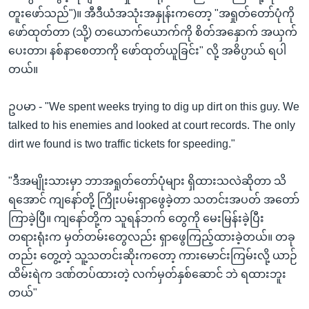
အ
သုတပဒေသာ အင်္ဂလိပ်စာ
တူးဖော်သည်")။ အီဒီယံအသုံးအနှုန်းကတော့ "အရှုတ်တော်ပုံကို
ညွန်း
Learning English
ဖော်ထုတ်တာ (သို့) တယောက်ယောက်ကို စိတ်အနှောက် အယှက်
စာမျက်နှာ
ပေးတာ၊ နစ်နာစေတာကို ဖော်ထုတ်ယူခြင်း" လို့ အဓိပ္ပာယ် ရပါ
သို့
ဗွီအိုအေ လူမှုကွန်ယက်များ
တယ်။
ကျော်
ကြည့်
ဥပမာ - "We spent weeks trying to dig up dirt on this guy. We
ရန်
talked to his enemies and looked at court records. The only
ဘာသာစကားများ
ရှာဖွေ
dirt we found is two traffic tickets for speeding."
ရန်
နေရာ
"ဒီအမျိုးသားမှာ ဘာအရှုတ်တော်ပုံများ ရှိထားသလဲဆိုတာ သိ
သို့
ရအောင် ကျနော်တို့ ကြိုးပမ်းရှာဖွေခဲ့တာ သတင်းအပတ် အတော်
ကျော်
ကြာခဲ့ပြီ။ ကျနော်တို့က သူရန်ဘက် တွေကို မေးမြန်းခဲ့ပြီး
ရန်
တရားရုံးက မှတ်တမ်းတွေလည်း ရှာဖွေကြည့်ထားခဲ့တယ်။ တခု
တည်း တွေ့တဲ့ သူ့သတင်းဆိုးကတော့ ကားမောင်းကြမ်းလို့ ယာဉ်
ထိမ်းရဲက ဒဏ်တပ်ထားတဲ့ လက်မှတ်နှစ်ဆောင် ဘဲ ရထားဘူး
တယ်"