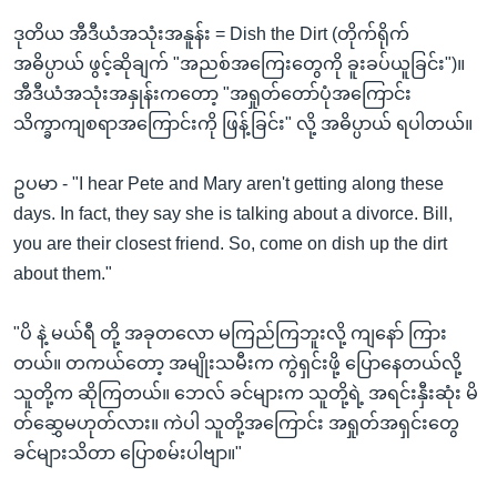
ဒုတိယ အီဒီယံအသုံးအနူန်း = Dish the Dirt (တိုက်ရိုက်
အဓိပ္ပာယ် ဖွင့်ဆိုချက် "အညစ်အကြေးတွေကို ခူးခပ်ယူခြင်း")။
အီဒီယံအသုံးအနှုန်းကတော့ "အရှုတ်တော်ပုံအကြောင်း
သိက္ခာကျစရာအကြောင်းကို ဖြန့်ခြင်း" လို့ အဓိပ္ပာယ် ရပါတယ်။
ဥပမာ - "I hear Pete and Mary aren't getting along these
days. In fact, they say she is talking about a divorce. Bill,
you are their closest friend. So, come on dish up the dirt
about them."
"ပိ နဲ့ မယ်ရီ တို့ အခုတလော မကြည်ကြဘူးလို့ ကျနော် ကြား
တယ်။ တကယ်တော့ အမျိုးသမီးက ကွဲရှင်းဖို့ ပြောနေတယ်လို့
သူတို့က ဆိုကြတယ်။ ဘေလ် ခင်များက သူတို့ရဲ့ အရင်းနှီးဆုံး မိ
တ်ဆွှေမဟုတ်လား။ ကဲပါ သူတို့အကြောင်း အရှုတ်အရှင်းတွေ
ခင်များသိတာ ပြောစမ်းပါဗျာ။"