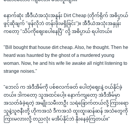
နောက်ဆုံး အီဒီယံအသုံးအနူန်း Dirt Cheap (တိုက်ရိုက် အဓိပ္ပာယ်
ဖွင့်ဆိုချက် "ဖုန်လိုဘဲ တန်းဖိုးမရှိခြင်း")။ အီဒီယံအသုံးအနှုန်း
ကတော့ "သိပ်ကိုဈေးပေါနေပြီ" လို့ အဓိပ္ပာယ် ရပါတယ်။
"Bill bought that house dirt cheap. Also, he thought. Then he
heard was haunted by the ghost of a murdered young
woman. Now, he and his wife lie awake all night listening to
strange noises."
"ဘေလ် က အဲဒီအိမ်ကို ပစ်စလက်ခတ် ပေါတဲ့ဈေးနဲ့ ဝယ်နိုင်ခဲ့
တယ်။ ဒါကတော့ သူအထင်ပေါ့။ နောက်ကျတော့ အဲဒီအိမ်မှာ
အသတ်ခံခဲ့ရတဲ့ အမျိုးသမီးတဦး သရဲခြောက်တယ်လို့ ကြားရော
သူနဲ့သူဇနီးတို့ ဟိုကအသံ ဒီကအသံ ထူးထူးဆန်ဆန် အသံတွေကို
ကြားမလားလို့ တညလုံး မအိပ်နိုင်ဘဲ နိုးနေခဲ့ကြတယ်။"