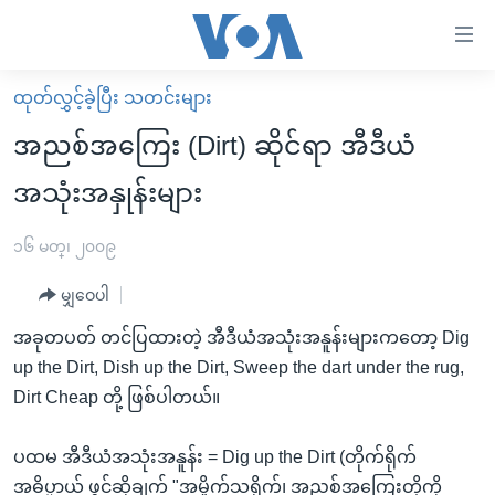
သုံး
ရ
လွယ်ကူ
ထုတ်လွှင့်ခဲ့ပြီး သတင်းများ
မူလစာမျက်နှာ
စေ
အညစ်အကြေး (Dirt) ဆိုင်ရာ အီဒီယံ
မြန်မာ
သည့်
အသုံးအနှုန်းများ
ကမ္ဘာ့သတင်းများ
Link
ဗွီဒီယို
နိုင်ငံတကာ
၁၆ မတ္၊ ၂၀၀၉
များ
သတင်းလွတ်လပ်ခွင့်
အမေရိကန်
ပင်မ
မျှဝေပါ
ရပ်ဝန်းတခု လမ်းတခု အလွန်
တရုတ်
အကြောင်းအရာ
အခုတပတ် တင်ပြထားတဲ့ အီဒီယံအသုံးအနူန်းများကတော့ Dig
သို့
အင်္ဂလိပ်စာလေ့လာမယ်
အစ္စရေး-ပါလက်စတိုင်း
up the Dirt, Dish up the Dirt, Sweep the dart under the rug,
ကျော်
အပတ်စဉ်ကဏ္ဍများ
အမေရိကန်သုံးအီဒီယံ
Dirt Cheap တို့ ဖြစ်ပါတယ်။
ကြည့်
ရေဒီယိုနှင့်ရုပ်သံ အချက်အလက်များ
မကြေးမုံရဲ့ အင်္ဂလိပ်စာ
ရေဒီယို
ရန်
ပထမ အီဒီယံအသုံးအနူန်း = Dig up the Dirt (တိုက်ရိုက်
ပင်မ
ရေဒီယို/တီဗွီအစီအစဉ်
ရုပ်ရှင်ထဲက အင်္ဂလိပ်စာ
တီဗွီ
အဓိပ္ပာယ် ဖွင့်ဆိုချက် "အမှိုက်သရိုက်၊ အညစ်အကြေးတို့ကို