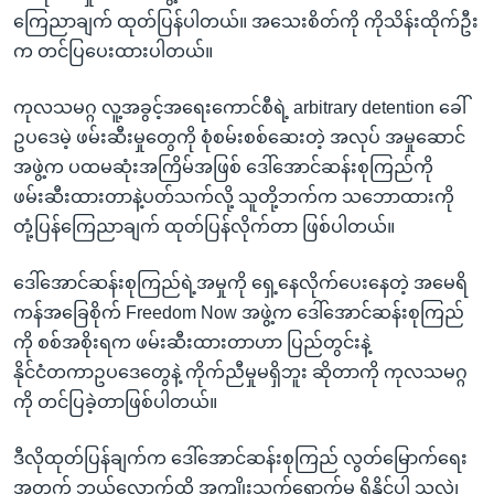
အ
သုတပဒေသာ အင်္ဂလိပ်စာ
ကြေညာချက် ထုတ်ပြန်ပါတယ်။ အသေးစိတ်ကို ကိုသိန်းထိုက်ဦး
ညွန်း
Learning English
က တင်ပြပေးထားပါတယ်။
စာမျက်နှာ
သို့
ဗွီအိုအေ လူမှုကွန်ယက်များ
ကုလသမဂ္ဂ လူ့အခွင့်အရေးကောင်စီရဲ့ arbitrary detention ခေါ်
ကျော်
ဥပဒေမဲ့ ဖမ်းဆီးမှုတွေကို စုံစမ်းစစ်ဆေးတဲ့ အလုပ် အမှုဆောင်
ကြည့်
အဖွဲ့က ပထမဆုံးအကြိမ်အဖြစ် ဒေါ်အောင်ဆန်းစုကြည်ကို
ရန်
ဖမ်းဆီးထားတာနဲ့ပတ်သက်လို့ သူတို့ဘက်က သဘောထားကို
ဘာသာစကားများ
ရှာဖွေ
တုံ့ပြန်ကြေညာချက် ထုတ်ပြန်လိုက်တာ ဖြစ်ပါတယ်။
ရန်
နေရာ
ဒေါ်အောင်ဆန်းစုကြည်ရဲ့အမှုကို ရှေ့နေလိုက်ပေးနေတဲ့ အမေရိ
သို့
ကန်အခြေစိုက် Freedom Now အဖွဲ့က ဒေါ်အောင်ဆန်းစုကြည်
ကျော်
ကို စစ်အစိုးရက ဖမ်းဆီးထားတာဟာ ပြည်တွင်းနဲ့
ရန်
နိုင်ငံတကာဥပဒေတွေနဲ့ ကိုက်ညီမှုမရှိဘူး ဆိုတာကို ကုလသမဂ္ဂ
ကို တင်ပြခဲ့တာဖြစ်ပါတယ်။
ဒီလိုထုတ်ပြန်ချက်က ဒေါ်အောင်ဆန်းစုကြည် လွတ်မြောက်ရေး
အတွက် ဘယ်လောက်ထိ အကျိုးသက်ရောက်မှု ရှိနိုင်ပါ သလဲ၊