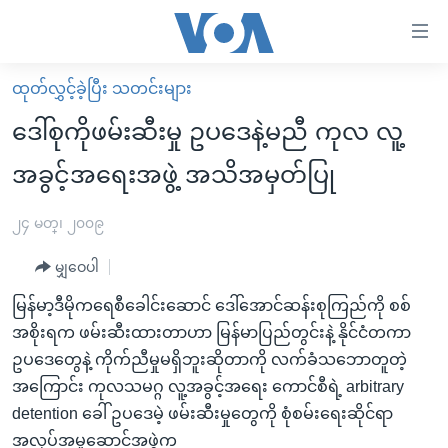
သုံး
ရ
လွယ်ကူ
ထုတ်လွှင့်ခဲ့ပြီး သတင်းများ
မူလစာမျက်နှာ
စေ
ဒေါ်စုကိုဖမ်းဆီးမှု ဥပဒေနဲ့မညီ ကုလ လူ့
မြန်မာ
သည့်
အခွင့်အရေးအဖွဲ့ အသိအမှတ်ပြု
ကမ္ဘာ့သတင်းများ
Link
ဗွီဒီယို
နိုင်ငံတကာ
၂၄ မတ္၊ ၂၀၀၉
များ
သတင်းလွတ်လပ်ခွင့်
အမေရိကန်
ပင်မ
မျှဝေပါ
ရပ်ဝန်းတခု လမ်းတခု အလွန်
တရုတ်
အကြောင်းအရာ
မြန်မာ့ဒီမိုကရေစီခေါင်းဆောင် ဒေါ်အောင်ဆန်းစုကြည်ကို စစ်
သို့
အင်္ဂလိပ်စာလေ့လာမယ်
အစ္စရေး-ပါလက်စတိုင်း
အစိုးရက ဖမ်းဆီးထားတာဟာ မြန်မာပြည်တွင်းနဲ့ နိုင်ငံတကာ
ကျော်
အပတ်စဉ်ကဏ္ဍများ
အမေရိကန်သုံးအီဒီယံ
ဥပဒေတွေနဲ့ ကိုက်ညီမှုမရှိဘူးဆိုတာကို လက်ခံသဘောတူတဲ့
ကြည့်
အကြောင်း ကုလသမဂ္ဂ လူ့အခွင့်အရေး ကောင်စီရဲ့ arbitrary
ရေဒီယိုနှင့်ရုပ်သံ အချက်အလက်များ
မကြေးမုံရဲ့ အင်္ဂလိပ်စာ
ရေဒီယို
ရန်
detention ခေါ် ဥပဒေမဲ့ ဖမ်းဆီးမှုတွေကို စုံစမ်းရေးဆိုင်ရာ
ပင်မ
ရေဒီယို/တီဗွီအစီအစဉ်
ရုပ်ရှင်ထဲက အင်္ဂလိပ်စာ
တီဗွီ
အလုပ်အမှုဆောင်အဖွဲ့က