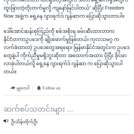
ထူးခြားတဲ့တိုးတက်မှုလို့ ကျနော်မြင်ပါတယ်” ဆိုပြီး Freedom
Now အဖွဲ့က ရှေ့နေ ဂျားရက်ဒ် ဂျန်ဆာက ပြောဆိုသွားတာပါ။
ဒေါ်အောင်ဆန်းစုကြည်ကို စစ်အစိုးရ ဖမ်းဆီးထားတာက
နိုင်ငံတကာဥပဒေကို ချိုးဖောက်မှုဖြစ်တယ်၊ ကုလသမဂ္ဂ က
လက်ခံထားတဲ့ ဥပဒေတွေအရရော၊ မြန်မာနိုင်ငံအတွင်းက ဥပဒေ
တွေနဲ့ပါ ကိုက်ညီမှုမရှိဘူးဆိုတာ အထောက်အထား ပိုပြီး ခိုင်မာ
လာခဲ့ပါတယ်လို့ ရှေ့နေ ဂျားရက်ဒ် ဂျန်ဆာ က ပြောဆိုသွားပါ
တယ်။
မျှဝေပါ
Follow us
ဆက်စပ်သတင်းများ ...
ဦးသိန်းထိုက်ဦး