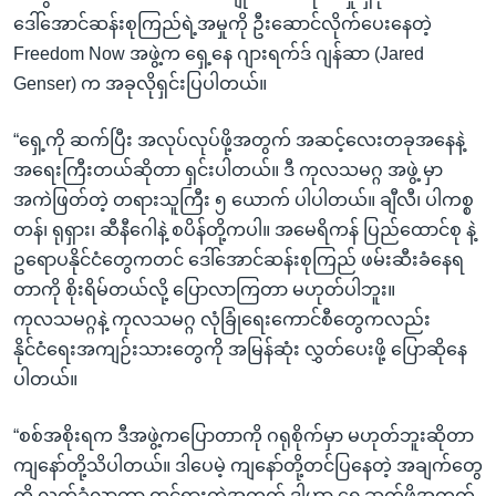
ဒေါ်အောင်ဆန်းစုကြည်ရဲ့အမှုကို ဦးဆောင်လိုက်ပေးနေတဲ့
Freedom Now အဖွဲ့က ရှေ့နေ ဂျားရက်ဒ် ဂျန်ဆာ (Jared
Genser) က အခုလိုရှင်းပြပါတယ်။
“ရှေ့ကို ဆက်ပြီး အလုပ်လုပ်ဖို့အတွက် အဆင့်လေးတခုအနေနဲ့
အရေးကြီးတယ်ဆိုတာ ရှင်းပါတယ်။ ဒီ ကုလသမဂ္ဂ အဖွဲ့ မှာ
အကဲဖြတ်တဲ့ တရားသူကြီး ၅ ယောက် ပါပါတယ်။ ချီလီ၊ ပါကစ္စ
တန်၊ ရုရှား၊ ဆီနီဂေါနဲ့ စပိန်တို့ကပါ။ အမေရိကန် ပြည်ထောင်စု နဲ့
ဥရောပနိုင်ငံတွေကတင် ဒေါ်အောင်ဆန်းစုကြည် ဖမ်းဆီးခံနေရ
တာကို စိုးရိမ်တယ်လို့ ပြောလာကြတာ မဟုတ်ပါဘူး။
ကုလသမဂ္ဂနဲ့ ကုလသမဂ္ဂ လုံခြုံရေးကောင်စီတွေကလည်း
နိုင်ငံရေးအကျဉ်းသားတွေကို အမြန်ဆုံး လွှတ်ပေးဖို့ ပြောဆိုနေ
ပါတယ်။
“စစ်အစိုးရက ဒီအဖွဲ့ကပြောတာကို ဂရုစိုက်မှာ မဟုတ်ဘူးဆိုတာ
ကျနော်တို့သိပါတယ်။ ဒါပေမဲ့ ကျနော်တို့တင်ပြနေတဲ့ အချက်တွေ
ကို လက်ခံလာတာ ထင်ရှားတဲ့အတွက် ဒါဟာ ရှေ့ဆက်ဖို့အတွက်