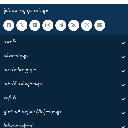
ဗွီအိုအေ လူမှုကွန်ယက်များ
သတင်း
၀န်ဆောင်မှုများ
အပတ်စဉ်ကဏ္ဍများ
အင်္ဂလိပ်သင်ခန်းစာများ
ရေဒီယို
ရုပ်သံအစီအစဉ်နှင့် ဗွီဒီယိုကဏ္ဍများ
ဗွီအိုအေအကြောင်း