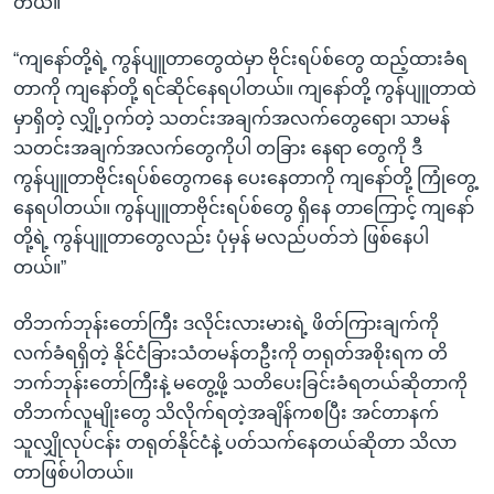
တယ်။
“ကျနော်တို့ရဲ့ ကွန်ပျူတာတွေထဲမှာ ဗိုင်းရပ်စ်တွေ ထည့်ထားခံရ
တာကို ကျနော်တို့ ရင်ဆိုင်နေရပါတယ်။ ကျနော်တို့ ကွန်ပျူတာထဲ
မှာရှိတဲ့ လျှို့ဝှက်တဲ့ သတင်းအချက်အလက်တွေရော၊ သာမန်
သတင်းအချက်အလက်တွေကိုပါ တခြား နေရာ တွေကို ဒီ
ကွန်ပျူတာဗိုင်းရပ်စ်တွေကနေ ပေးနေတာကို ကျနော်တို့ ကြုံတွေ့
နေရပါတယ်။ ကွန်ပျူတာဗိုင်းရပ်စ်တွေ ရှိနေ တာကြောင့် ကျနော်
တို့ရဲ့ ကွန်ပျူတာတွေလည်း ပုံမှန် မလည်ပတ်ဘဲ ဖြစ်နေပါ
တယ်။”
တိဘက်ဘုန်းတော်ကြီး ဒလိုင်းလားမားရဲ့ ဖိတ်ကြားချက်ကို
လက်ခံရရှိတဲ့ နိုင်ငံခြားသံတမန်တဦးကို တရုတ်အစိုးရက တိ
ဘက်ဘုန်းတော်ကြီးနဲ့ မတွေ့ဖို့ သတိပေးခြင်းခံရတယ်ဆိုတာကို
တိဘက်လူမျိုးတွေ သိလိုက်ရတဲ့အချိန်ကစပြီး အင်တာနက်
သူလျှိုလုပ်ငန်း တရုတ်နိုင်ငံနဲ့ ပတ်သက်နေတယ်ဆိုတာ သိလာ
တာဖြစ်ပါတယ်။