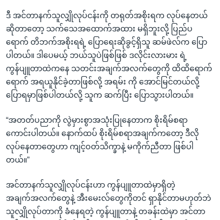
ဒီ အင်တာနက်သူလျှိုလုပ်ငန်းကို တရုတ်အစိုးရက လုပ်နေတယ်
ဆိုတာတော့ သက်သေအထောက်အထား မရှိဘူးလို့ ပြည်ပ
ရောက် တိဘက်အစိုးရရဲ့ ပြောရေးဆိုခွင့်ရှိသူ ဆမ်ဖဲလ်က ပြော
ပါတယ်။ ဒါပေမယ့် ဘယ်သူပဲဖြစ်ဖြစ် ဒလိုင်းလားမား ရဲ့
ကွန်ပျူတာထဲကနေ သတင်းအချက်အလက်တွေကို ထိထိရောက်
ရောက် အရယူနိုင်ခဲ့တာဖြစ်လို့ အရမ်း ကို အောင်မြင်တယ်လို့
ပြောရမှာဖြစ်ပါတယ်လို့ သူက ဆက်ပြီး ပြောသွားပါတယ်။
“အတတ်ပညာကို လွဲမှားစွာအသုံးပြုနေတာက စိုးရိမ်စရာ
ကောင်းပါတယ်။ နောက်ထပ် စိုးရိမ်စရာအချက်ကတော့ ဒီလို
လုပ်နေတာတွေဟာ ကျင့်ဝတ်သိက္ခာနဲ့ မကိုက်ညီတာ ဖြစ်ပါ
တယ်။”
အင်တာနက်သူလျှိုလုပ်ငန်းဟာ ကွန်ပျူတာထဲမှာရှိတဲ့
အချက်အလက်တွေနဲ့ အီးမေးလ်တွေကိုတင် ရှာနိုင်တာမဟုတ်ဘဲ
သူလျှိုလုပ်တာကို ခံနေရတဲ့ ကွန်ပျူတာနဲ့ တခန်းထဲမှာ အင်တာ