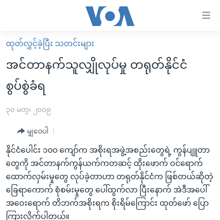
သုံး
ရ
လွယ်ကူ
ထုတ်လွှင့်ခဲ့ပြီး သတင်းများ
မူလစာမျက်နှာ
စေ
အင်တာနက်သူလျှိုလုပ်မှု တရုတ်နိုင်ငံ
မြန်မာ
သည့်
စွပ်စွဲခံရ
ကမ္ဘာ့သတင်းများ
Link
ဗွီဒီယို
နိုင်ငံတကာ
၃၀ မတ္၊ ၂၀၀၉
များ
သတင်းလွတ်လပ်ခွင့်
အမေရိကန်
ပင်မ
မျှဝေပါ
ရပ်ဝန်းတခု လမ်းတခု အလွန်
တရုတ်
အကြောင်းအရာ
နိုင်ငံပေါင်း ၁၀၀ ကျော်က အစိုးရအဖွဲ့အစည်းတွေရဲ့ ကွန်ပျူတာ
သို့
အင်္ဂလိပ်စာလေ့လာမယ်
အစ္စရေး-ပါလက်စတိုင်း
တွေကို အင်တာနက်ကွန်ယက်ကတဆင့် ထိုးဖောက် ဝင်ရောက်
ကျော်
အပတ်စဉ်ကဏ္ဍများ
အမေရိကန်သုံးအီဒီယံ
ထောက်လှမ်းမှုတွေ လုပ်ခဲ့တာဟာ တရုတ်နိုင်ငံက ဖြစ်တယ်ဆိုတဲ့
ကြည့်
ခြေရာကောက် စုံစမ်းမှုတွေ ပေါ်ထွက်လာ ပြီးနောက် အဲဒီအပေါ်
ရေဒီယိုနှင့်ရုပ်သံ အချက်အလက်များ
မကြေးမုံရဲ့ အင်္ဂလိပ်စာ
ရေဒီယို
ရန်
အဝေးရောက် တိဘက်အစိုးရက စိုးရိမ်ကြောင်း ထုတ်ဖော် ပြော
ပင်မ
ရေဒီယို/တီဗွီအစီအစဉ်
ရုပ်ရှင်ထဲက အင်္ဂလိပ်စာ
တီဗွီ
ကြားလိုက်ပါတယ်။