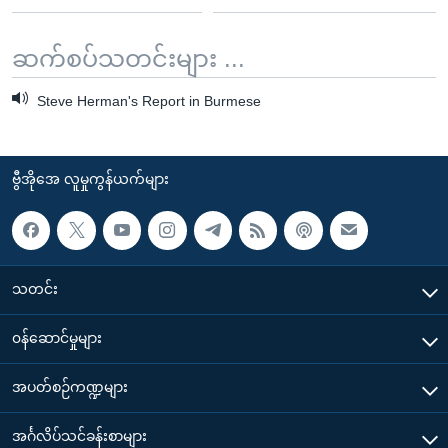
ဆက်စပ်သတင်းများ ...
Steve Herman's Report in Burmese
ဗွီအိုအေ လူမှုကွန်ယက်များ
သတင်း
၀န်ဆောင်မှုများ
အပတ်စဉ်ကဏ္ဍများ
အင်္ဂလိပ်သင်ခန်းစာများ