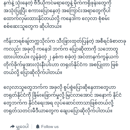
နက်နဲ့ သုံးနေတဲ့ ဗီဒီယိုကင်မရာတွေနဲ့ မိုက်ကရိုဖုန်းတွေကို
အသုံးပြုပြီး စကားပြောနေတဲ့ အကြောင်းအရာတွေကိုပါ
ထောက်လှမ်းထားနိုင်တယ်လို့ ကနေဒါက လေ့လာ စုံစမ်း
စစ်ဆေးသူတွေက ဆိုပါတယ်။
ကိန်းဘရစ်ချ်တက္ကသိုလ်က သီးခြားထုတ်ပြန်တဲ့ အစီရင်ခံစာတခု
ကလည်း အခုလို ကနေဒါ ဘက်က ပြောဆိုတာကို သဘောတူ
ထားပါတယ်။ လွန်ခဲ့တဲ့ ၂ နှစ်က စခဲ့တဲ့ အင်တာနက်ကွန်ယက်
တိုက်ခိုက်မှုအားလုံးနီးပါးဟာ တရုတ်နိုင်ငံက အစပြုတာ ဖြစ်
တယ်လို့ ပြောဆိုလိုက်ပါတယ်။
လေ့လာသူတွေဘက်က အခုလို စွပ်စွဲပြောဆိုနေတာတွေဟာ
တရုတ်နိုင်ငံကို ခြိမ်းခြောက်မှုလို့ မြင်လာအောင် အနောက် နိုင်ငံ
တွေဘက်က နိုင်ငံရေးအရ လုပ်ဆောင်တာသာဖြစ်တယ်လို့
တရုတ်သတင်းမီဒီယာတွေက ချေပပြောဆိုလိုက်ပါတယ်။
မျှဝေပါ
Follow us