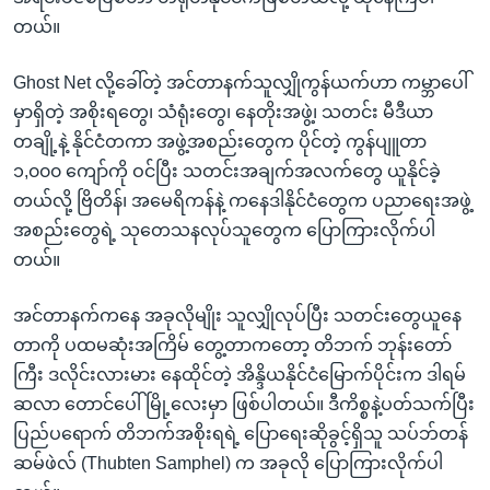
တယ်။
Ghost Net လို့ခေါ်တဲ့ အင်တာနက်သူလျှိုကွန်ယက်ဟာ ကမ္ဘာပေါ်
မှာရှိတဲ့ အစိုးရတွေ၊ သံရုံးတွေ၊ နေတိုးအဖွဲ့၊ သတင်း မီဒီယာ
တချို့နဲ့ နိုင်ငံတကာ အဖွဲ့အစည်းတွေက ပိုင်တဲ့ ကွန်ပျူတာ
၁,၀၀၀ ကျော်ကို ဝင်ပြီး သတင်းအချက်အလက်တွေ ယူနိုင်ခဲ့
တယ်လို့ ဗြိတိန်၊ အမေရိကန်နဲ့ ကနေဒါနိုင်ငံတွေက ပညာရေးအဖွဲ့
အစည်းတွေရဲ့ သုတေသနလုပ်သူတွေက ပြောကြားလိုက်ပါ
တယ်။
အင်တာနက်ကနေ အခုလိုမျိုး သူလျှိုလုပ်ပြီး သတင်းတွေယူနေ
တာကို ပထမဆုံးအကြိမ် တွေ့တာကတော့ တိဘက် ဘုန်းတော်
ကြီး ဒလိုင်းလားမား နေထိုင်တဲ့ အိန္ဒိယနိုင်ငံမြောက်ပိုင်းက ဒါရမ်
ဆလာ တောင်ပေါ်မြို့လေးမှာ ဖြစ်ပါတယ်။ ဒီကိစ္စနဲ့ပတ်သက်ပြီး
ပြည်ပရောက် တိဘက်အစိုးရရဲ့ ပြောရေးဆိုခွင့်ရှိသူ သပ်ဘ်တန်
ဆမ်ဖဲလ် (Thubten Samphel) က အခုလို ပြောကြားလိုက်ပါ