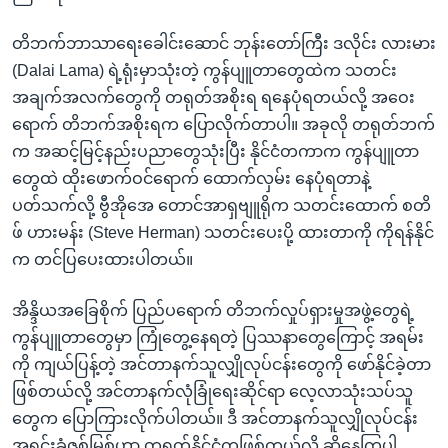
အ
သုတပဒေသာ အင်္ဂလိပ်စာ
ညွန်း
Learning English
တိဘက်ဘာသာရေးခေါင်းဆောင် ဘုန်းတော်ကြီး ဒလိုင်း လားမား
စာမျက်နှာ
(Dalai Lama) ရဲ့ရုံးမှာသုံးတဲ့ ကွန်ပျူတာတွေထဲက သတင်း
သို့
ဗွီအိုအေ လူမှုကွန်ယက်များ
အချက်အလက်တွေကို တရုတ်အစိုးရ ရနေပုံရတယ်လို့ အဝေး
ကျော်
ရောက် တိဘက်အစိုးရက ပြောလိုက်တာပါ။ အခုလို တရုတ်ဘက်
ကြည့်
က အဆင့်မြင့်နည်းပညာတွေသုံးပြီး နိုင်ငံတကာက ကွန်ပျူတာ
ရန်
တွေထဲ ထိုးဖောက်ဝင်ရောက် ထောက်လှမ်း နေပုံရတာနဲ့
ဘာသာစကားများ
ရှာဖွေ
ပတ်သက်လို့ ဗွီအိုအေ တောင်အာရှဗျူရိုက သတင်းထောက် စတိ
ရန်
ဖ် ဟားမန်း (Steve Herman) သတင်းပေးပို့ ထားတာကို ကိုရန်နိုင်
နေရာ
က တင်ပြပေးထားပါတယ်။
သို့
ကျော်
အိန္ဒိယအခြေစိုက် ပြည်ပရောက် တိဘက်လှုပ်ရှားမှုအဖွဲ့တွေရဲ့
ရန်
ကွန်ပျူတာတွေမှာ ကြုံတွေ့နေရတဲ့ ပြဿနာတွေကြောင့် အရမ်း
ကို ကျယ်ပြန့်တဲ့ အင်တာနက်သူလျှိုလုပ်ငန်းတွေကို ဖော်နိုင်ခဲ့တာ
ဖြစ်တယ်လို့ အင်တာနက်လုံခြုံရေးဆိုင်ရာ လေ့လာသုံးသပ်သူ
တွေက ပြောကြားလိုက်ပါတယ်။ ဒီ အင်တာနက်သူလျှိုလုပ်ငန်း
အရင်းခံဇစ်မြစ်ဟာ တရုတ်နိုင်ငံကဖြစ်တယ်လို့ ဆိုနေကြပါ