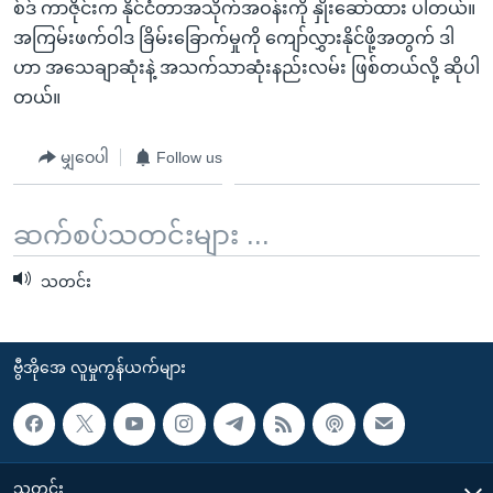
စ်ဒ် ကာဇိုင်းက နိုင်ငံတာအသိုက်အဝန်းကို နှိုးဆော်ထား ပါတယ်။
အကြမ်းဖက်ဝါဒ ခြိမ်းခြောက်မှုကို ကျော်လွှားနိုင်ဖို့အတွက် ဒါ
ဟာ အသေချာဆုံးနဲ့ အသက်သာဆုံးနည်းလမ်း ဖြစ်တယ်လို့ ဆိုပါ
တယ်။
မျှဝေပါ
Follow us
ဆက်စပ်သတင်းများ ...
သတင်း
ဗွီအိုအေ လူမှုကွန်ယက်များ
သတင်း