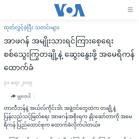
သုံး
ရ
လွယ်ကူ
ထုတ်လွှင့်ခဲ့ပြီး သတင်းများ
မူလစာမျက်နှာ
စေ
အာဖဂန် အမျိုးသားရင်ကြားစေ့ရေး
မြန်မာ
သည့်
စစ်သွေးကြွတချို့နဲ့ ဆွေးနွေးဖို့ အမေရိကန်
ကမ္ဘာ့သတင်းများ
Link
ထောက်ခံ
ဗွီဒီယို
နိုင်ငံတကာ
များ
သတင်းလွတ်လပ်ခွင့်
အမေရိကန်
ပင်မ
၃၁ မတ္၊ ၂၀၀၉
ရပ်ဝန်းတခု လမ်းတခု အလွန်
တရုတ်
အကြောင်းအရာ
မျှဝေပါ
သို့
အင်္ဂလိပ်စာလေ့လာမယ်
အစ္စရေး-ပါလက်စတိုင်း
ကျော်
တာလီဘန်နဲ့ အယ်လ်ကိုင်းဒါး အဖွဲ့ဝင်တွေထဲက တချို့နဲ့
အပတ်စဉ်ကဏ္ဍများ
အမေရိကန်သုံးအီဒီယံ
ကြည့်
ပြန်လည်သင့်မြတ်ရေး အာဖဂန်အစိုးရက နှိုးဆော်တာကို အမေ
ရေဒီယိုနှင့်ရုပ်သံ အချက်အလက်များ
မကြေးမုံရဲ့ အင်္ဂလိပ်စာ
ရေဒီယို
ရန်
ရိကန် ပြည်ထောင်စုက ထောက်ခံလိုက်ပါတယ်။
ပင်မ
ရေဒီယို/တီဗွီအစီအစဉ်
ရုပ်ရှင်ထဲက အင်္ဂလိပ်စာ
တီဗွီ