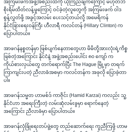
အ
အကြမ်းဖက်အဖွဲ့အစည်းထဲကို ယုံကြည်ချက်ကြောင့် မဟုတ်ဘဲ
သုတပဒေသာ အင်္ဂလိပ်စာ
ညွန်း
စိုးရိမ်ထိတ်လန့်မှုကြောင့် ဝင်ခဲ့တဲ့လူတွေကို အကြမ်းဖက် ဝါဒ
Learning English
စာမျက်နှာ
စွန့်လွှတ်ဖို့ အခွင့်အလမ်း ပေးသင့်တယ်လို့ အမေရိကန်
သို့
နိုင်ငံခြားရေးဝန်ကြီး ဟီလာရီ ကလင်တန် (Hillary Clinton) က
ဗွီအိုအေ လူမှုကွန်ယက်များ
ကျော်
ပြောပါတယ်။
ကြည့်
အာဖဂန်နစ္စတန်မှာ ဖြစ်ပျက်နေတာတွေဟာ မိမိတို့အားလုံးရဲ့ကိစ္စ
ရန်
ဘာသာစကားများ
ဖြစ်တဲ့အကြောင်း နိုင်ငံနဲ့ အဖွဲ့အစည်းပေါင်း ၈၀ ကျော် က
ရှာဖွေ
ကိုယ်စားလှယ်တွေ တက်ရောက်ပြီး The Hague မြို့မှာ တရက်
ရန်
ကြာကျင်းပတဲ့ ညီလာခံအစမှာ ကလင်တန်က အခုလို ပြောခဲ့တာ
နေရာ
ပါ။
သို့
ကျော်
အာဖဂန်သမ္မတ ဟာမစ်ဒ် ကာဇိုင်း (Hamid Karzai) ကလည်း သူ့
ရန်
နိုင်ငံဟာ အရေးကြီးတဲ့ လမ်းဆုံလမ်းခွမှာ ရောက်နေတဲ့
အကြောင်း ညီလာခံမှာ ပြောပါတယ်။
အာဖဂန်လုံခြုံရေးတပ်ဖွဲ့တွေ တည်ဆောက်ရေး ကူညီကြဖို့ ဟာမ