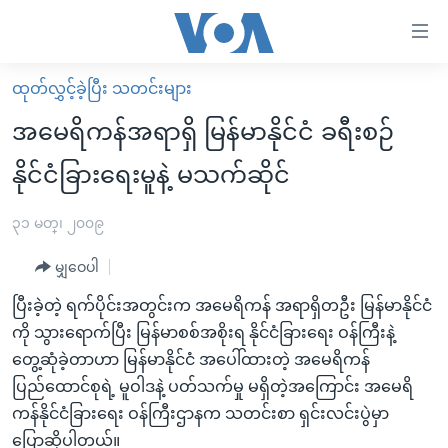
သုံး
ရ
လွယ်ကူ
ထုတ်လွှင့်ခဲ့ပြီး သတင်းများ
မူလစာမျက်နှာ
စေ
အမေရိကန်အရာရှိ မြန်မာနိုင်ငံ ခရီးစဉ်
မြန်မာ
သည့်
နိုင်ငံခြားရေးမူနဲ့ မသက်ဆိုင်
ကမ္ဘာ့သတင်းများ
Link
ဗွီဒီယို
နိုင်ငံတကာ
၃၁ မတ္၊ ၂၀၀၉
များ
သတင်းလွတ်လပ်ခွင့်
အမေရိကန်
ပင်မ
မျှဝေပါ
ရပ်ဝန်းတခု လမ်းတခု အလွန်
တရုတ်
အကြောင်းအရာ
ပြီးခဲ့တဲ့ ရက်ပိုင်းအတွင်းက အမေရိကန် အရာရှိတဦး မြန်မာနိုင်ငံ
သို့
အင်္ဂလိပ်စာလေ့လာမယ်
အစ္စရေး-ပါလက်စတိုင်း
ကို သွားရောက်ပြီး မြန်မာစစ်အစိုးရ နိုင်ငံခြားရေး ဝန်ကြီးနဲ့
ကျော်
အပတ်စဉ်ကဏ္ဍများ
အမေရိကန်သုံးအီဒီယံ
တွေ့ဆုံခဲ့တာဟာ မြန်မာနိုင်ငံ အပေါ်ထားတဲ့ အမေရိကန်
ကြည့်
ပြည်ထောင်စုရဲ့ မူဝါဒနဲ့ ပတ်သက်မှု မရှိတဲ့အကြောင်း အမေရိ
ရေဒီယိုနှင့်ရုပ်သံ အချက်အလက်များ
မကြေးမုံရဲ့ အင်္ဂလိပ်စာ
ရေဒီယို
ရန်
ကန်နိုင်ငံခြားရေး ဝန်ကြီးဌာနက သတင်းစာ ရှင်းလင်းပွဲမှာ
ပင်မ
ရေဒီယို/တီဗွီအစီအစဉ်
ရုပ်ရှင်ထဲက အင်္ဂလိပ်စာ
တီဗွီ
ပြောဆိုပါတယ်။