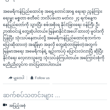
အ
သုတပဒေသာ အင်္ဂလိပ်စာ
ညွန်း
Learning English
အမေရိကန်ပြည်ထောင်စု အရှေ့တောင်အာရှ ရေးရာ ညွန်ကြား
စာမျက်နှာ
ရေးမှူး မစ္စတာ စတီဗင် ဘလိပ်ခ်ဟာ မတ်လ ၂၄ ရက်နေ့က
သို့
ဗွီအိုအေ လူမှုကွန်ယက်များ
နေပြည်တော်ကို သွားပြီး စစ်အစိုးရ နိုင်ငံခြားရေး ဝန်ကြီး ဦး
ကျော်
ဉာဏ်ဝင်းနဲ့ တွေ့ဆုံပါတယ်။ မြန်မာနိုင်ငံအပေါ် ထားတဲ့ မူဝါဒကို
ကြည့်
ပြန်ပြီး သုံးသပ်နေတယ်လို့ အမေရိကန်ပြည်ထောင်စုဘက်က
ရန်
ပြောဆိုထားတဲ့ အချိန်မှာ အခုလို တွေ့ဆုံတာဖြစ်တဲ့အတွက်
ဘာသာစကားများ
ရှာဖွေ
မြန်မာအရေး အမေရိကန်ရဲ့ ချဉ်းကပ်ပုံ ပြောင်းလဲလာပြီ ဆိုပြီး
ရန်
နိုင်ငံရေး လေ့လာသူတွေ သုံးသပ်ခဲ့ကြပါတယ်။ အကြောင်းစုံကို
နေရာ
မညိုညိုလွင်က တင်ပြထားပါတယ်။
သို့
ကျော်
မျှဝေပါ
Follow us
ရန်
ဆက်စပ်သတင်းများ ...
အပြည့်အစုံ