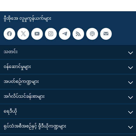
ဗွီအိုအေ လူမှုကွန်ယက်များ
သတင်း
၀န်ဆောင်မှုများ
အပတ်စဉ်ကဏ္ဍများ
အင်္ဂလိပ်သင်ခန်းစာများ
ရေဒီယို
ရုပ်သံအစီအစဉ်နှင့် ဗွီဒီယိုကဏ္ဍများ