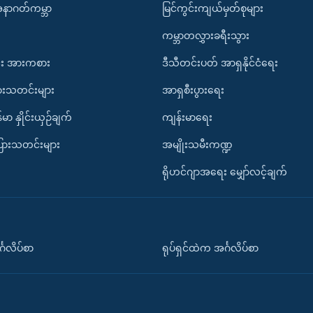
အနာဂတ်ကမ္ဘာ
မြင်ကွင်းကျယ်မှတ်စုများ
ကမ္ဘာတလွှားခရီးသွား
း အားကစား
ဒီသီတင်းပတ် အာရှနိုင်ငံရေး
ားသတင်းများ
အာရှစီးပွားရေး
်မာ နှိုင်းယှဉ်ချက်
ကျန်းမာရေး
ပြားသတင်းများ
အမျိုးသမီးကဏ္ဍ
ရိုဟင်ဂျာအရေး မျှော်လင့်ချက်
်္ဂလိပ်စာ
ရုပ်ရှင်ထဲက အင်္ဂလိပ်စာ