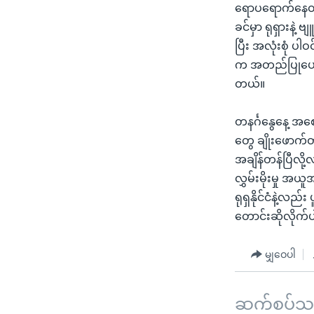
သုတပဒေသာ အင်္ဂလိပ်စာ
အ
ရောပရောက်နေတဲ
ညွန်း
ခင်မှာ ရုရှားနဲ
စာမျက်နှာ
ပြီး အလုံးစုံ ပ
သို့
က အတည်ပြုပေးအ
ကျော်
တယ်။
ကြည့်
ရန်
တနင်္ဂနွေနေ့ အစ
ရှာဖွေ
တွေ ချိုးဖောက်တာ
ရန်
အချိန်တန်ပြီလို
နေရာ
လွှမ်းမိုးမှု 
သို့
ရုရှနိုင်ငံနဲ့လ
ကျော်
တောင်းဆိုလိုက
ရန်
မျှဝေပါ
ဆက်စပ်သတင