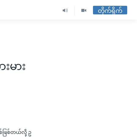
တိုက်ရိုက်
ဘားမား
ဖြစ်တယ်လို့ ဥ