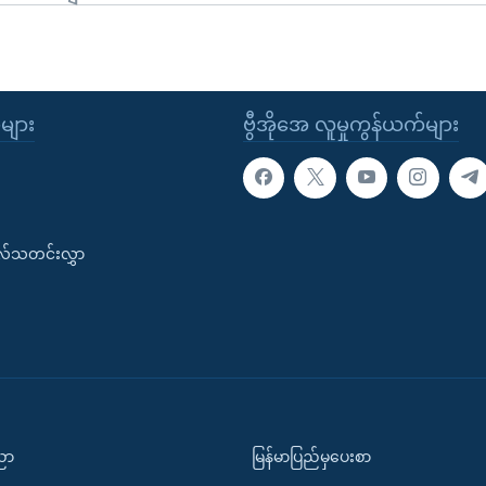
ုများ
ဗွီအိုအေ လူမှုကွန်ယက်များ
းလ်သတင်းလွှာ
ပညာ
မြန်မာပြည်မှပေးစာ