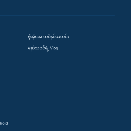
ဗွီအိုအေ တမိနစ်သတင်း
နော်သဇင်ရဲ့ Vlog
droid