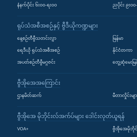
နံနက်ပိုင်း ၆း၀၀-ရး၀၀
ညပိုင်း ၉း၀
ရုပ်သံအစီအစဉ်နှင့် ဗွီဒီယိုကဏ္ဍများ
နေ့စဉ်တီဗွီသတင်းလွှာ
မြန်မာ
ရေဒီယို ရုပ်သံအစီအစဉ်
နိုင်ငံတကာ
အပတ်စဉ်တီဗွီမဂ္ဂဇင်း
တွေ့ဆုံမေးမြန
ဗွီအိုအေအကြောင်း
ဌာနမိတ်ဆက်
မီတာလှိုင်းမျာ
ဗွီအိုအေ မိုဘိုင်းလ်အက်ပ်များ ဒေါင်းလုတ်ယူရန်
Learning English
VOA+
ဗွီအိုအေမိုဘ
ဗွီအိုအေ လူမှုကွန်ယက်များ