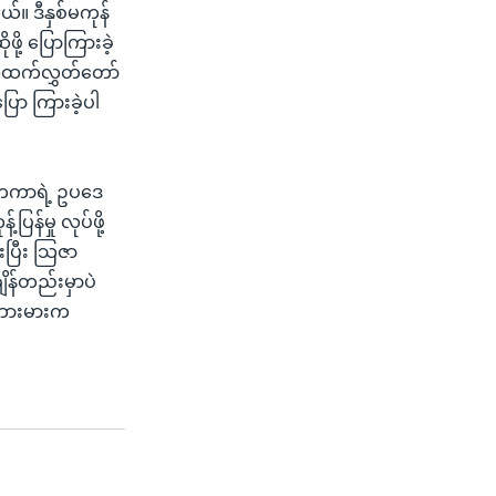
။ ဒီနှစ်မကုန်
ို့ ပြောကြားခဲ့
် အထက်လွှတ်တော်
ာ ကြားခဲ့ပါ
ငံတကာရဲ့ ဥပဒေ
န်မှု လုပ်ဖို့
းပြီး သြဇာ
ိန်တည်းမှာပဲ
ိုဘားမားက