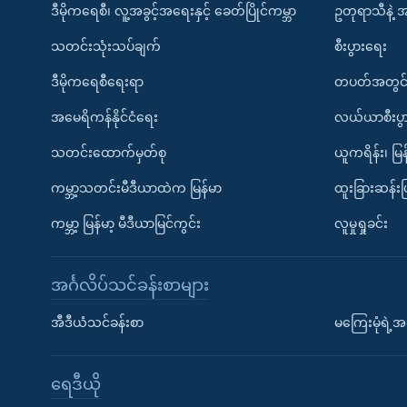
ဒီမိုကရေစီ၊ လူ့အခွင့်အရေးနှင့် ခေတ်ပြိုင်ကမ္ဘာ
ဥတုရာသီနဲ့ 
သတင်းသုံးသပ်ချက်
စီးပွားရေး
ဒီမိုကရေစီရေးရာ
တပတ်အတွင်
အမေရိကန်နိုင်ငံရေး
လယ်ယာစီးပွ
သတင်းထောက်မှတ်စု
ယူကရိန်း၊ မြန
ကမ္ဘာ့သတင်းမီဒီယာထဲက မြန်မာ
ထူးခြားဆန်း
ကမ္ဘာ့ မြန်မာ့ မီဒီယာမြင်ကွင်း
လူမှုရှုခင်း
အင်္ဂလိပ်သင်ခန်းစာများ
အီဒီယံသင်ခန်းစာ
မကြေးမုံရဲ့အင
ရေဒီယို