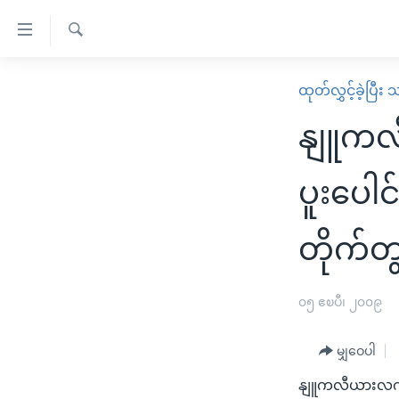
သုံး
ရ
ရှာဖွေ
လွယ်ကူ
မူလစာမျက်နှာ
ထုတ်လွှင့်ခဲ့ပြီ
ရ
စေ
မြန်မာ
လာ
နျူကလ
သည့်
ဒ်
ကမ္ဘာ့သတင်းများ
Link
ဗွီဒီယို
နိုင်ငံတကာ
ပူးပေါင
များ
သတင်းလွတ်လပ်ခွင့်
အမေရိကန်
ပင်မ
တိုက်တွ
ရပ်ဝန်းတခု လမ်းတခု အလွန်
တရုတ်
အကြောင်းအရာ
အင်္ဂလိပ်စာလေ့လာမယ်
အစ္စရေး-ပါလက်စတိုင်း
သို့
၀၅ ဧၿပီ၊ ၂၀၀၉
အပတ်စဉ်ကဏ္ဍများ
အမေရိကန်သုံးအီဒီယံ
ကျော်
ကြည့်
ရေဒီယိုနှင့်ရုပ်သံ အချက်အလက်များ
မကြေးမုံရဲ့ အင်္ဂလိပ်စာ
ရေဒီယို
မျှဝေပါ
ရန်
ရေဒီယို/တီဗွီအစီအစဉ်
ရုပ်ရှင်ထဲက အင်္ဂလိပ်စာ
တီဗွီ
ပင်မ
နျူကလီယားလက်နက