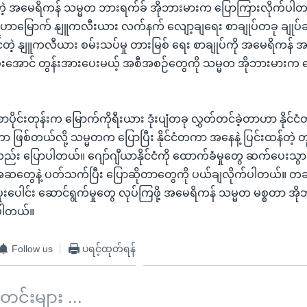
့ အမေရိကန် သမ္မတ ဘားရက်ခ် အိုဘားမားက ပြောကြားလိုက်ပါတယ်
့ ဗျူဟာမြောက် နျူကလီးယား လက်နက် လျော့ချရေး စာချုပ်တခု ချုပ်ဆိုဖ
ါဝင်တဲ့ နျူကလီယား စမ်းသပ်မှု တားမြစ် ရေး စာချုပ်ကို အမေရိကန
ောင် တွန်းအားပေးမယ့် အစီအစဉ်တွေကို သမ္မတ အိုဘားမားက ပြေ
ောပိုင်းတုန်းက မြောက်ကိုရီးယား ဒုံးပျံတခု လွှတ်တင်ခဲ့တာဟာ နိုင်
 ဖြစ်တယ်လို့ သမ္မတက ပြောပြီး နိုင်ငံတကာ အနေနဲ့ ပြင်းထန်တဲ့ တုန့်ပြ
့လည်း ပြောပါတယ်။ ဂျော်ဂျီယာနိုင်ငံကို ထောက်ခံမှုတွေ ဆက်ပေးသွာ
အယူအဆတွေနဲ့ ပတ်သက်ပြီး ပြောဆိုတာတွေကို ပယ်ချလိုက်ပါတယ်။ တချ
ည်း ပူးပေါင်း ဆောင်ရွက်မှုတွေ လုပ်ကြဖို့ အမေရိကန် သမ္မတ မစ္စတာ အ
်ပါတယ်။
Follow us
ပရင့်ထုတ်ရန်
်းများ ...