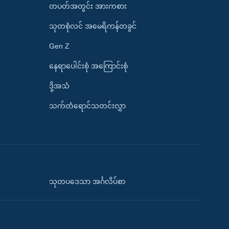
တပတ်အတွင်း အားကစား
သုတစုံလင် အမေရိကန်တခွင်
Gen Z
နေရာပေါင်းစုံ အကြောင်းစုံ
ဒို့အသံ
သက်တံရောင်သတင်းလွှာ
သုတပဒေသာ အင်္ဂလိပ်စာ