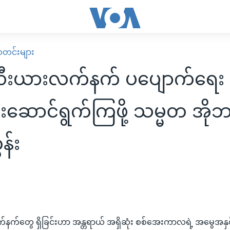
း သတင်းများ
ီးယားလက်နက် ပပျောက်ရေး
်းဆောင်ရွက်ကြဖို့ သမ္မတ အို
န်း
်တွေ ရှိခြင်းဟာ အန္တရာယ် အရှိဆုံး စစ်အေးကာလရဲ့ အမွေအနှစ်