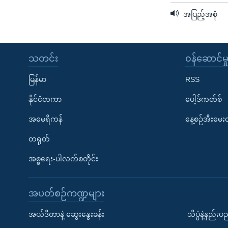
အပြည့်အစုံ
သတင်း
၀န်ဆောင်မှ
မြန်မာ
RSS
နိုင်ငံတကာ
ပေါ့ဒ်ကတ်စ်
အမေရိကန်
နေ့စဉ်အီးမေ
တရုတ်
အစ္စရေး-ပါလက်စတိုင်း
အပတ်စဉ်ကဏ္ဍများ
အယ်ဒီတာနဲ့ ဆွေးနွေးခန်း
သိပ္ပံနဲ့နည်း