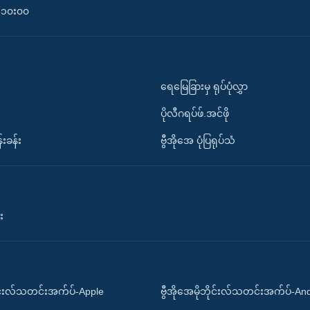
၀-၁၀း၀၀
ရေမြေခြားမှ ရုပ်ပုံလွှာ
ပိုလီဂရပ်ဖ်.အင်ဖို
်းခန်း
ဗွီအိုအေ ပုံပြရုပ်သံ
း
ိုင်းလ်သတင်းအက်ပ်-Apple
ဗွီအိုအေမိုဘိုင်းလ်သတင်းအက်ပ်-An