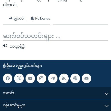
အ
သုတပဒေသာ အင်္ဂလိပ်စာ
ပါတယ်။
ညွန်း
Learning English
စာမျက်နှာ
မျှဝေပါ
Follow us
သို့
ဗွီအိုအေ လူမှုကွန်ယက်များ
ကျော်
ဆက်စပ်သတင်းများ ...
ကြည့်
ရန်
ဘာသာစကားများ
သားညွန့်ဦး
ရှာဖွေ
ရန်
နေရာ
ဗွီအိုအေ လူမှုကွန်ယက်များ
သို့
ကျော်
ရန်
သတင်း
၀န်ဆောင်မှုများ