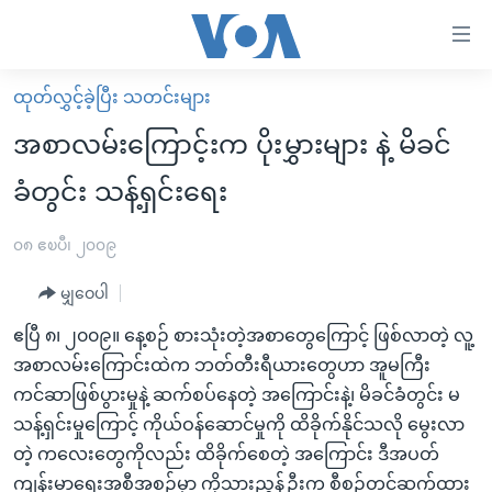
သုံး
ရ
လွယ်ကူ
ထုတ်လွှင့်ခဲ့ပြီး သတင်းများ
မူလစာမျက်နှာ
စေ
အစာလမ်းကြောင့်းက ပိုးမွှားများ နဲ့ မိခင်
မြန်မာ
သည့်
ခံတွင်း သန့်ရှင်းရေး
ကမ္ဘာ့သတင်းများ
Link
ဗွီဒီယို
နိုင်ငံတကာ
၀၈ ဧၿပီ၊ ၂၀၀၉
များ
သတင်းလွတ်လပ်ခွင့်
အမေရိကန်
ပင်မ
မျှဝေပါ
ရပ်ဝန်းတခု လမ်းတခု အလွန်
တရုတ်
အကြောင်းအရာ
ဧပြီ ၈၊ ၂၀၀၉။ နေ့စဉ် စားသုံးတဲ့အစာတွေကြောင့် ဖြစ်လာတဲ့ လူ့
သို့
အင်္ဂလိပ်စာလေ့လာမယ်
အစ္စရေး-ပါလက်စတိုင်း
အစာလမ်းကြောင်းထဲက ဘတ်တီးရီယားတွေဟာ အူမကြီး
ကျော်
အပတ်စဉ်ကဏ္ဍများ
အမေရိကန်သုံးအီဒီယံ
ကင်ဆာဖြစ်ပွားမှုနဲ့ ဆက်စပ်နေတဲ့ အကြောင်းနဲ့၊ မိခင်ခံတွင်း မ
ကြည့်
သန့်ရှင်းမှုကြောင့် ကိုယ်ဝန်ဆောင်မှုကို ထိခိုက်နိုင်သလို မွေးလာ
ရေဒီယိုနှင့်ရုပ်သံ အချက်အလက်များ
မကြေးမုံရဲ့ အင်္ဂလိပ်စာ
ရေဒီယို
ရန်
တဲ့ ကလေးတွေကိုလည်း ထိခိုက်စေတဲ့ အကြောင်း ဒီအပတ်
ပင်မ
ရေဒီယို/တီဗွီအစီအစဉ်
ရုပ်ရှင်ထဲက အင်္ဂလိပ်စာ
တီဗွီ
ကျန်းမာရေးအစီအစဉ်မှာ ကိုသားညွန့်ဦးက စီစဉ်တင်ဆက်ထား