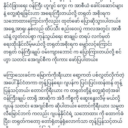
အ
သုတပဒေသာ အင်္ဂလိပ်စာ
နိုင်ငံခြားရေး ဝန်ကြီး ဟူဂျင် ကွေး က အာစီယံ ခေါင်းဆောင်များ
ညွန်း
Learning English
နဲ့ တွေ့ဆုံရခြင်းဟာ အရေးကြီးတယ်လို့ တရုတ် အစိုးရက
စာမျက်နှာ
သဘောထားကြောင်းကိုလည်း ထုတ်ဖော် ပြောဆိုသွားပါတယ်။
သို့
ဗွီအိုအေ လူမှုကွန်ယက်များ
အရှေ့အာရှ၊ နှစ်လည် ထိပ်သီး စည်းဝေးပွဲ ကာလအတွင်း အာစီ
ကျော်
ယံနဲ့ လွတ်လပ်စွာ ကုန်သွယ်ရေး စာချုပ် တရပ် လက်မှတ်
ကြည့်
ရေးထိုးနိုင်လိမ့်မယ်လို့ တရုတ်အစိုးရက မျှော်လင့်ကြောင်း
ရန်
တရုတ် ဝန်ကြီးချုပ် ဝမ်းကျားဘောင် က ပြောကြားတယ်လို့ စင်
ဘာသာစကားများ
ရှာဖွေ
ဟွာ သတင်း အေဂျင်စီက ကိုးကား ဖော်ပြပါတယ်။
ရန်
နေရာ
မကြာသေးခင်က မြောက်ကိုးရီးယား ရော့ကတ် ပစ်လွှတ်လိုက်တဲ့
သို့
အပေါ် နိုင်ငံတကာ တုန့်ပြန်ရေး၊ ဂျပန်က ပြင်းပြင်းထန်ထန် တုန့်
ကျော်
ပြန်သင့်တယ်၊ တောင်ကိုရီးယား က တရုတ်တို့နဲ့ တွေ့ဆုံတဲ့အခါ
ရန်
ဝန်ကြီးချုပ် တာရို အာဆိုက အဲဒီ ကိစ္စကို ဆွေးနွေးလိမ့် မယ်လို့
ဂျပန် သတင်း အေဂျင်စီက ဆိုပါတယ်။ တောင်ကိုရီးယား သမ္မတ
လီမြောင်ဘက် ကလည်း ဂျပန်နိုင်ငံရဲ့ သဘောထား ကို ထောက်ခံ
ပြီး၊ တရုတ်ကတော့ တော်ရုံတန်ရုံလောက်သာ တုန့်ပြန်သင့်တယ်