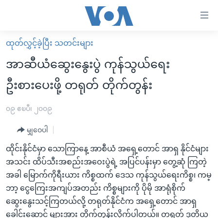
သုံး
ရ
လွယ်ကူ
ထုတ်လွှင့်ခဲ့ပြီး သတင်းများ
မူလစာမျက်နှာ
စေ
အာဆီယံဆွေးနွေးပွဲ ကုန်သွယ်ရေး
မြန်မာ
သည့်
ဦးစားပေးဖို့ တရုတ် တိုက်တွန်း
ကမ္ဘာ့သတင်းများ
Link
ဗွီဒီယို
နိုင်ငံတကာ
၀၉ ဧၿပီ၊ ၂၀၀၉
များ
သတင်းလွတ်လပ်ခွင့်
အမေရိကန်
ပင်မ
မျှဝေပါ
ရပ်ဝန်းတခု လမ်းတခု အလွန်
တရုတ်
အကြောင်းအရာ
ထိုင်းနိုင်ငံမှာ သောကြာနေ့ အာစီယံ အရှေ့တောင် အာရှ နိုင်ငံများ
သို့
အင်္ဂလိပ်စာလေ့လာမယ်
အစ္စရေး-ပါလက်စတိုင်း
အသင်း ထိပ်သီးအစည်းအဝေးပွဲရဲ့ အပြင်ပန်းမှာ တွေ့ဆုံ ကြတဲ့
ကျော်
အပတ်စဉ်ကဏ္ဍများ
အမေရိကန်သုံးအီဒီယံ
အခါ မြောက်ကိုရီးယား ကိစ္စထက် ဒေသ ကုန်သွယ်ရေးကိစ္စ၊ ကမ္
ကြည့်
ဘာ့ ငွေကြေးအကျပ်အတည်း ကိစ္စများကို ပိုမို အာရုံစိုက်
ရေဒီယိုနှင့်ရုပ်သံ အချက်အလက်များ
မကြေးမုံရဲ့ အင်္ဂလိပ်စာ
ရေဒီယို
ရန်
ဆွေးနွေးသင့်ကြတယ်လို့ တရုတ်နိုင်ငံက အရှေ့တောင် အာရှ
ပင်မ
ရေဒီယို/တီဗွီအစီအစဉ်
ရုပ်ရှင်ထဲက အင်္ဂလိပ်စာ
တီဗွီ
ခေါင်းဆောင် များအား တိုက်တွန်းလိုက်ပါတယ်။ တရုတ် ဒုတိယ