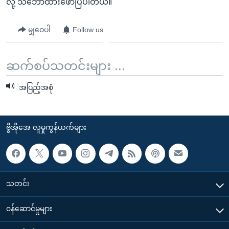
လို့ သဘောထားဖော်ပြပါတယ်။
မျှဝေပါ
Follow us
ဆက်စပ်သတင်းများ ...
အပြည့်အစုံ
ဗွီအိုအေ လူမှုကွန်ယက်များ
သတင်း
၀န်ဆောင်မှုများ