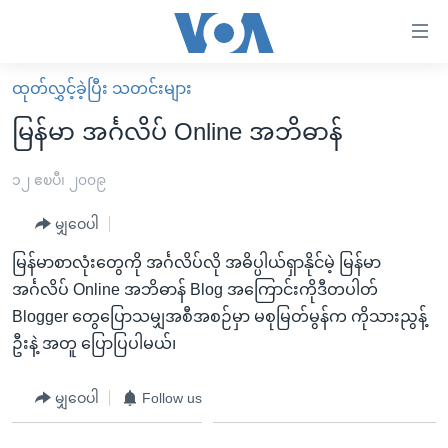
သုံး
ရ
လွယ်ကူ
ထုတ်လွှင့်ခဲ့ပြီး သတင်းများ
မူလစာမျက်နှာ
စေ
မြန်မာ အင်္ဂလိပ် Online အဘိဓာန်
မြန်မာ
သည့်
ကမ္ဘာ့သတင်းများ
၁၂ ဧၿပီ၊ ၂၀၀၉
Link
ဗွီဒီယို
နိုင်ငံတကာ
မျှဝေပါ
များ
သတင်းလွတ်လပ်ခွင့်
အမေရိကန်
မြန်မာစာလုံးတွေကို အင်္ဂလိပ်လို အဓိပ္ပါယ်ရှာနိုင်မဲ့ မြန်မာ
ပင်မ
ရပ်ဝန်းတခု လမ်းတခု အလွန်
တရုတ်
အင်္ဂလိပ် Online အဘိဓာန် Blog အကြောင်းကိုဒီတပါတ်
အကြောင်းအရာ
Blogger တွေပြောသမျှအစီအစဉ်မှာ မစုမြတ်မွန်က ကိုသားညွန့်
သို့
အင်္ဂလိပ်စာလေ့လာမယ်
အစ္စရေး-ပါလက်စတိုင်း
ဦးနဲ့ အတူ ပြောပြပါမယ်၊
ကျော်
အပတ်စဉ်ကဏ္ဍများ
အမေရိကန်သုံးအီဒီယံ
ကြည့်
ရေဒီယိုနှင့်ရုပ်သံ အချက်အလက်များ
မကြေးမုံရဲ့ အင်္ဂလိပ်စာ
ရေဒီယို
မျှဝေပါ
Follow us
ရန်
ပင်မ
ရေဒီယို/တီဗွီအစီအစဉ်
ရုပ်ရှင်ထဲက အင်္ဂလိပ်စာ
တီဗွီ