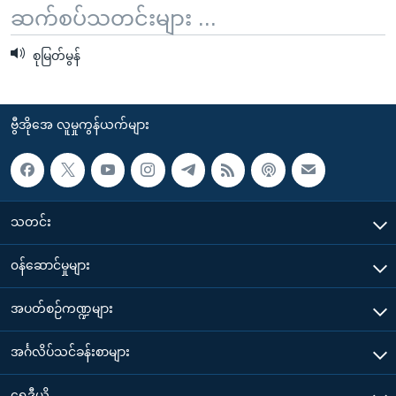
အ
ဆက်စပ်သတင်းများ ...
သုတပဒေသာ အင်္ဂလိပ်စာ
ညွန်း
Learning English
စာမျက်နှာ
စုမြတ်မွန်
သို့
ဗွီအိုအေ လူမှုကွန်ယက်များ
ကျော်
ကြည့်
ဗွီအိုအေ လူမှုကွန်ယက်များ
ရန်
ဘာသာစကားများ
ရှာဖွေ
ရန်
နေရာ
သတင်း
သို့
၀န်ဆောင်မှုများ
ကျော်
ရန်
အပတ်စဉ်ကဏ္ဍများ
အင်္ဂလိပ်သင်ခန်းစာများ
ရေဒီယို