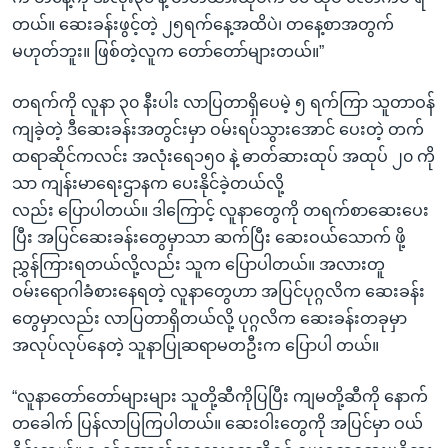
တယ်။ ဆေးခန်းဖွင့်တဲ့ ၂၅ရက်နေ့အထိပဲ၊ တနေ့စာအတွက်
မဟုတ်ဘူး။ ဖြစ်တဲ့လူက တော်တော်များတယ်။”
တရက်ကို လူနာ ၃၀ နီးပါး လာပြတာရှိပေမဲ့ ၅ ရက်ကြာ သူတာဝန်
ကျခဲ့တဲ့ ဒီဆေးခန်းအတွင်းမှာ ဝမ်းရပ်သွားအောင် ပေးတဲ့ တက်
ထရာဆိုင်ကလင်း အလုံးရေ၁၅၀ နဲ့ ဓာတ်ဆားထုပ် အထုပ် ၂၀ ကို
သာ ကျန်းမာရေးဌာနက ပေးနိုင်ခဲ့တယ်လို့
လည်း ပြောပါတယ်။ ဒါကြောင့် လူနာတွေကို တရက်စာဆေးပေး
ပြီး အပြင်ဆေးခန်းတွေမှာသာ ဆက်ပြီး ဆေးဝယ်သောက် ဖို့
ညွှန်ကြားရတယ်လို့လည်း သူက ပြောပါတယ်။ အလားတူ
ဝမ်းရောဂါခံစားနေရတဲ့ လူနာတွေဟာ အပြင်ပုဂ္ဂလိက ဆေးခန်း
တွေမှာလည်း လာပြတာရှိတယ်လို့ ပုဂ္ဂလိက ဆေးခန်းတခုမှာ
အလုပ်လုပ်နေတဲ့ သူနာပြုဆရာမတဦးက ပြောပါ တယ်။
“လူနာတော်တော်များများ သူတို့ဆီကိုပြပြီး ကျမတို့ဆီကို နောက်
တခေါက် ပြန်လာပြကြပါတယ်။ ဆေးဝါးတွေကို အပြင်မှာ ဝယ်