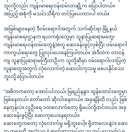
အ
သုတပဒေသာ အင်္ဂလိပ်စာ
ဘူးလို့လည်း ကျန်းမာရေးဝန်ထမ်းတချို့က ပြောပါတယ်။
ညွန်း
Learning English
အပြည့်အစုံကို မသင်းသီရိက တင်ပြပေးထားပါ တယ်။
စာမျက်နှာ
သို့
ဗွီအိုအေ လူမှုကွန်ယက်များ
အဖြစ်များနေတဲ့ ဒီဝမ်းရောဂါအတွက် သက်ဆိုင်ရာ မြို့နယ်
ကျော်
ကျန်းမာရေးဌာနက ရယကရုံးတွေမှာ သူနာပြုဆရာမတွေ၊
ကြည့်
ကျန်းမာရေးဝန်ထမ်းတွေနဲ့အတူ ဆေးခန်းဖွင့်လှစ်ပြီး ဝမ်းရောဂါ
ရန်
ကာကွယ်ရေးတွေ ပြုလုပ်ပေးနေကြပါတယ်။ အဲဒီထဲက တာဝန်
ဘာသာစကားများ
ရှာဖွေ
ကျ သူနာပြုဆရာမကြီးတဦးက သူတို့ဆီမှာ ဝမ်းရောဂါလာပြတဲ့
ရန်
လူနာတွေအတွက် လုံလောက်တဲ့ ဆေးဝါးကုသမှု မပေးနိုင်သေး
နေရာ
ဘူးလို့ ပြောပါတယ်။
သို့
ကျော်
“အဓိကကတော့ အောင်ပင်လယ်၊ မြရည်နန္ဒာ၊ ထွန်ထောင်းတွေမှာ
ရန်
ဖြစ်နေတယ်၊ တော်တော် ဆိုးဝါးနေတယ်။ အခုချိန်ထိ လည်း ဖြစ်
နေတုန်းပဲ။ လူဦးရေ ၁၀၀လောက်တော့ ရှိမယ်လို့ထင်တယ်။ အခု
ဆေးခန်းဖွင့်ပြီး ဆေးကုပေးနေရတယ်။
ဆေးတွေကတော့ လုံလောက်မှု မရှိဘူးပေါ့။ ရှိတာလေးနဲ့ပဲ။ ဆေး
က တနေ့ကို အလုံး၃၀ နဲ့ ဓာတ်ဆားထုပ်က ၁၀ ထုပ် လောက်ပဲ ရ