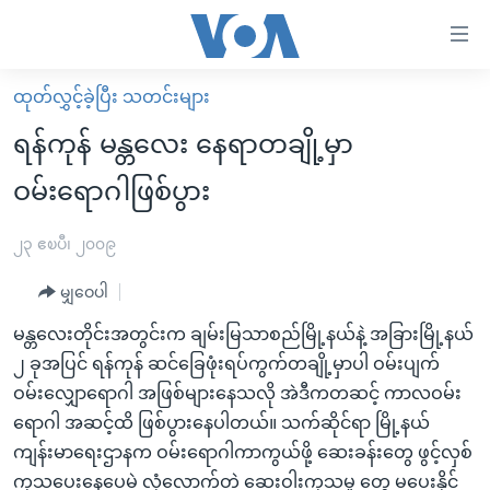
သုံး
ရ
လွယ်ကူ
ထုတ်လွှင့်ခဲ့ပြီး သတင်းများ
မူလစာမျက်နှာ
စေ
ရန်ကုန် မန္တလေး နေရာတချို့မှာ
မြန်မာ
သည့်
ဝမ်းရောဂါဖြစ်ပွား
ကမ္ဘာ့သတင်းများ
Link
ဗွီဒီယို
နိုင်ငံတကာ
၂၃ ဧၿပီ၊ ၂၀၀၉
များ
သတင်းလွတ်လပ်ခွင့်
အမေရိကန်
ပင်မ
မျှဝေပါ
ရပ်ဝန်းတခု လမ်းတခု အလွန်
တရုတ်
အကြောင်းအရာ
မန္တလေးတိုင်းအတွင်းက ချမ်းမြသာစည်မြို့နယ်နဲ့ အခြားမြို့နယ်
သို့
အင်္ဂလိပ်စာလေ့လာမယ်
အစ္စရေး-ပါလက်စတိုင်း
၂ ခုအပြင် ရန်ကုန် ဆင်ခြေဖုံးရပ်ကွက်တချို့မှာပါ ဝမ်းပျက်
ကျော်
အပတ်စဉ်ကဏ္ဍများ
အမေရိကန်သုံးအီဒီယံ
ဝမ်းလျှောရောဂါ အဖြစ်များနေသလို အဲဒီကတဆင့် ကာလဝမ်း
ကြည့်
ရောဂါ အဆင့်ထိ ဖြစ်ပွားနေပါတယ်။ သက်ဆိုင်ရာ မြို့နယ်
ရေဒီယိုနှင့်ရုပ်သံ အချက်အလက်များ
မကြေးမုံရဲ့ အင်္ဂလိပ်စာ
ရေဒီယို
ရန်
ကျန်းမာရေးဌာနက ဝမ်းရောဂါကာကွယ်ဖို့ ဆေးခန်းတွေ ဖွင့်လှစ်
ပင်မ
ရေဒီယို/တီဗွီအစီအစဉ်
ရုပ်ရှင်ထဲက အင်္ဂလိပ်စာ
တီဗွီ
ကုသပေးနေပေမဲ့ လုံလောက်တဲ့ ဆေးဝါးကုသမှု တွေ မပေးနိုင်