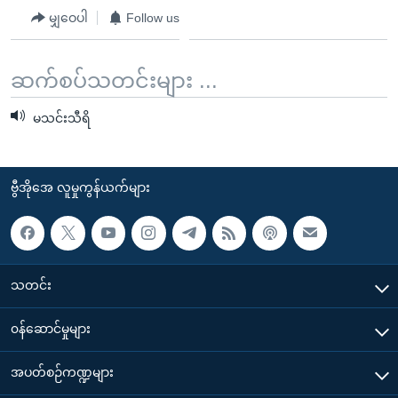
မျှဝေပါ
Follow us
ဆက်စပ်သတင်းများ ...
မသင်းသီရိ
ဗွီအိုအေ လူမှုကွန်ယက်များ
သတင်း
၀န်ဆောင်မှုများ
အပတ်စဉ်ကဏ္ဍများ