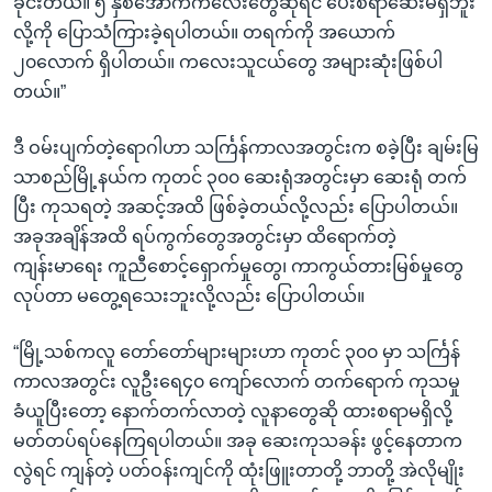
ခိုင်းတယ်။ ၅ နှစ်အောက်ကလေးတွေဆိုရင် ပေးစရာဆေးမရှိဘူး
လို့ကို ပြောသံကြားခဲ့ရပါတယ်။ တရက်ကို အယောက်
၂၀လောက် ရှိပါတယ်။ ကလေးသူငယ်တွေ အများဆုံးဖြစ်ပါ
တယ်။”
ဒီ ဝမ်းပျက်တဲ့ရောဂါဟာ သင်္ကြန်ကာလအတွင်းက စခဲ့ပြီး ချမ်းမြ
သာစည်မြို့နယ်က ကုတင် ၃၀၀ ဆေးရုံအတွင်းမှာ ဆေးရုံ တက်
ပြီး ကုသရတဲ့ အဆင့်အထိ ဖြစ်ခဲ့တယ်လို့လည်း ပြောပါတယ်။
အခုအချိန်အထိ ရပ်ကွက်တွေအတွင်းမှာ ထိရောက်တဲ့
ကျန်းမာရေး ကူညီစောင့်ရှောက်မှုတွေ၊ ကာကွယ်တားမြစ်မှုတွေ
လုပ်တာ မတွေ့ရသေးဘူးလို့လည်း ပြောပါတယ်။
“မြို့သစ်ကလူ တော်တော်များများဟာ ကုတင် ၃၀၀ မှာ သင်္ကြန်
ကာလအတွင်း လူဦးရေ၄၀ ကျော်လောက် တက်ရောက် ကုသမှု
ခံယူပြီးတော့ နောက်တက်လာတဲ့ လူနာတွေဆို ထားစရာမရှိလို့
မတ်တပ်ရပ်နေကြရပါတယ်။ အခု ဆေးကုသခန်း ဖွင့်နေတာက
လွဲရင် ကျန်တဲ့ ပတ်ဝန်းကျင်ကို ထုံးဖြူးတာတို့ ဘာတို့ အဲလိုမျိုး