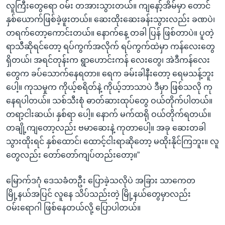
လူကြီးတွေရော ဝမ်း တအားသွားတယ်။ ကျနော့်အိမ်မှာ တောင်
နှစ်ယောက်ဖြစ်ခဲ့ဖူးတယ်။ ဆေးထိုးဆေးခန်းသွားလည်း ခဏပဲ၊
တရက်တော့ကောင်းတယ်။ နောက်နေ့ တခါ ပြန် ဖြစ်တာပဲ။ ပူတဲ့
ရာသီဆိုရင်တော့ ရပ်ကွက်အလိုက် ရပ်ကွက်ထဲမှာ ကန်လေးတွေ
ရှိတယ်၊ အရင်တုန်းက ရွာဟောင်းကန် လေးတွေ၊ အဲဒီကန်လေး
တွေက ခပ်သောက်နေရတာ။ ရေက ခမ်းခါနီးတော့ ရေမသန့်ဘူး
ပေါ့။ ကုသမှုက ကိုယ့်စရိတ်နဲ့ ကိုယ့်ဘာသာပဲ ဒီမှာ ဖြစ်သလို ကု
နေရပါတယ်။ သစ်သီးစုံ ဓာတ်ဆားထုပ်တွေ ဝယ်တိုက်ပါတယ်။
တရာ့ငါးဆယ်၊ နှစ်ရာ ပေါ့။ နောက် မက်ထရို ဝယ်တိုက်ရတယ်။
တချို့ကျတော့လည်း ဗမာဆေးနဲ့ ကုတာပေါ့။ အခု ဆေးတခါ
သွားထိုးရင် နှစ်ထောင်၊ ထောင့်ငါးရာဆိုတော့ မထိုးနိုင်ကြဘူး။ လူ
တွေလည်း တော်တော်ကျပ်တည်းတော့။”
မြောက်ဒဂုံ ဒေသခံတဦး ပြောခဲ့သလိုပဲ အခြား သာကေတ
မြို့နယ်အပြင် လူနေ သိပ်သည်းတဲ့ မြို့နယ်တွေမှာလည်း
ဝမ်းရောဂါ ဖြစ်နေတယ်လို့ ပြောပါတယ်။