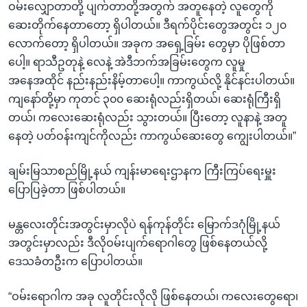
ဝမ်းလျှောတာတို့ ပျက်တာတို့အတွက် အတူနေတဲ့ လူတွေကို
ဆေးတိုက်နေတာတော့ ရှိပါတယ်။ ဒီရက်ပိုင်းတွေအတွင်း ၁၂၀
လောက်တော့ ရှိပါတယ်။ အခုက အရှေ့ခြမ်း တွေမှာ ပိုဖြစ်တာ
ပေါ့။ ရာသီဥတုနဲ့ လေနဲ့ အဲဒီဘက်အခြမ်းတွေက လူမှု
အနေအထိုင် နည်းနည်းနိမ့်တာပေါ့။ ကာကွယ်လို့ နိုင်နင်းပါတယ်။
ကျနော်တို့မှာ ကုတင် ၃၀၀ ဆေးရုံလည်းရှိတယ်၊ ဆေးရုံကြီးရှိ
တယ်၊ ကလေးဆေးရုံလည်း သွားတယ်။ ပြီးတော့ လူနာနဲ့ အတူ
နေတဲ့ ပတ်ဝန်းကျင်ကိုလည်း ကာကွယ်ဆေးတွေ ကျွေးပါတယ်။”
ချမ်းမြသာစည်မြို့နယ် ကျန်းမာရေးဌာနက ကြီးကြပ်ရေးမှူး
ပြောပြခဲ့တာ ဖြစ်ပါတယ်။
မန္တလေးတိုင်းအတွင်းမှာလိုပဲ ရန်ကုန်တိုင်း မြောက်ဒဂုံမြို့နယ်
အတွင်းမှာလည်း ဒီလိုဝမ်းပျက်ရောဂါတွေ ဖြစ်နေတယ်လို့
ဒေသခံတဦးက ပြောပါတယ်။
“ဝမ်းရောဂါက အခု လူတိုင်းလိုလို ဖြစ်နေတယ်၊ ကလေးတွေရော၊