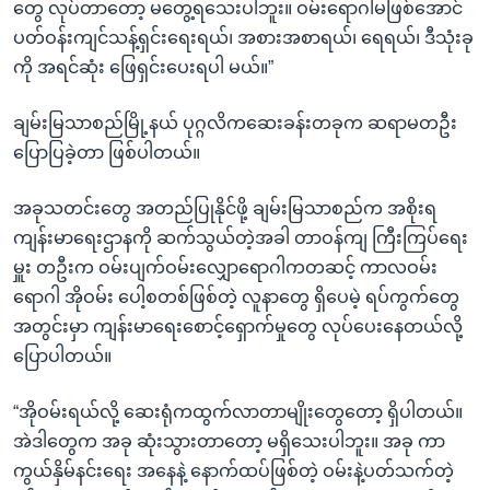
တွေ လုပ်တာတော့ မတွေ့ရသေးပါဘူး။ ဝမ်းရောဂါမဖြစ်အောင်
ပတ်ဝန်းကျင်သန့်ရှင်းရေးရယ်၊ အစားအစာရယ်၊ ရေရယ်၊ ဒီသုံးခု
ကို အရင်ဆုံး ဖြေရှင်းပေးရပါ မယ်။”
ချမ်းမြသာစည်မြို့နယ် ပုဂ္ဂလိကဆေးခန်းတခုက ဆရာမတဦး
ပြောပြခဲ့တာ ဖြစ်ပါတယ်။
အခုသတင်းတွေ အတည်ပြုနိုင်ဖို့ ချမ်းမြသာစည်က အစိုးရ
ကျန်းမာရေးဌာနကို ဆက်သွယ်တဲ့အခါ တာဝန်ကျ ကြီးကြပ်ရေး
မှူး တဦးက ဝမ်းပျက်ဝမ်းလျှောရောဂါကတဆင့် ကာလဝမ်း
ရောဂါ အိုဝမ်း ပေါ့စတစ်ဖြစ်တဲ့ လူနာတွေ ရှိပေမဲ့ ရပ်ကွက်တွေ
အတွင်းမှာ ကျန်းမာရေးစောင့်ရှောက်မှုတွေ လုပ်ပေးနေတယ်လို့
ပြောပါတယ်။
“အိုဝမ်းရယ်လို့ ဆေးရုံကထွက်လာတာမျိုးတွေတော့ ရှိပါတယ်။
အဲဒါတွေက အခု ဆုံးသွားတာတော့ မရှိသေးပါဘူး။ အခု ကာ
ကွယ်နှိမ်နင်းရေး အနေနဲ့ နောက်ထပ်ဖြစ်တဲ့ ဝမ်းနဲ့ပတ်သက်တဲ့