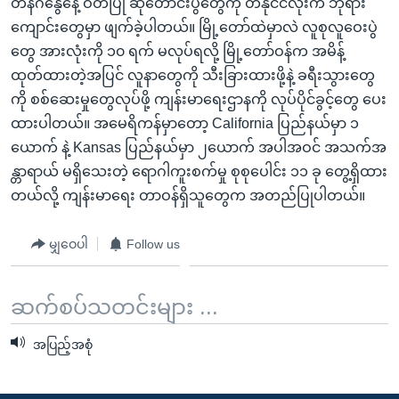
တနင်္ဂနွေနေ့ ဝတ်ပြု ဆုတောင်းပွဲတွေကို တနိုင်ငံလုံးက ဘုရား
ကျောင်းတွေမှာ ဖျက်ခဲ့ပါတယ်။ မြို့တော်ထဲမှာလဲ လူစုလူဝေးပွဲ
တွေ အားလုံးကို ၁၀ ရက် မလုပ်ရလို့ မြို့တော်ဝန်က အမိန့်
ထုတ်ထားတဲ့အပြင် လူနာတွေကို သီးခြားထားဖို့နဲ့ ခရီးသွားတွေ
ကို စစ်ဆေးမှုတွေလုပ်ဖို့ ကျန်းမာရေးဌာနကို လုပ်ပိုင်ခွင့်တွေ ပေး
ထားပါတယ်။ အမေရိကန်မှာတော့ California ပြည်နယ်မှာ ၁
ယောက် နဲ့ Kansas ပြည်နယ်မှာ ၂ယောက် အပါအဝင် အသက်အ
န္တာရာယ် မရှိသေးတဲ့ ရောဂါကူးစက်မှု စုစုပေါင်း ၁၁ ခု တွေ့ရှိထား
တယ်လို့ ကျန်းမာရေး တာဝန်ရှိသူတွေက အတည်ပြုပါတယ်။
မျှဝေပါ
Follow us
ဆက်စပ်သတင်းများ ...
အပြည့်အစုံ