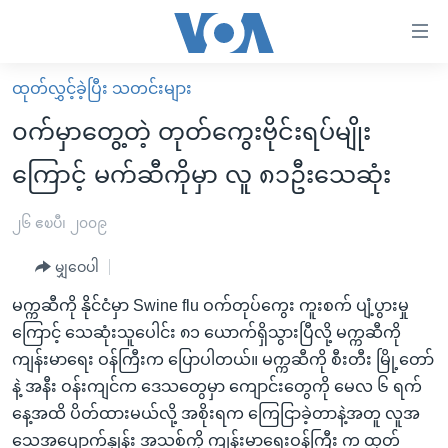
သုံး
ရ
လွယ်ကူ
ထုတ်လွှင့်ခဲ့ပြီး သတင်းများ
မူလစာမျက်နှာ
စေ
၀က်မှာတွေ့တဲ့ တုတ်ကွေးဗိုင်းရပ်မျိုး
မြန်မာ
သည့်
ကြောင့် မက်ဆီကိုမှာ လူ ၈၁ဦးသေဆုံး
ကမ္ဘာ့သတင်းများ
Link
ဗွီဒီယို
နိုင်ငံတကာ
၂၆ ဧၿပီ၊ ၂၀၀၉
များ
သတင်းလွတ်လပ်ခွင့်
အမေရိကန်
ပင်မ
မျှဝေပါ
ရပ်ဝန်းတခု လမ်းတခု အလွန်
တရုတ်
အကြောင်းအရာ
မက္ကဆီကို နိုင်ငံမှာ Swine flu ဝက်တုပ်ကွေး ကူးစက် ပျံ့ပွားမှု
သို့
အင်္ဂလိပ်စာလေ့လာမယ်
အစ္စရေး-ပါလက်စတိုင်း
ကြောင့် သေဆုံးသူပေါင်း ၈၁ ယောက်ရှိသွားပြီလို့ မက္ကဆီကို
ကျော်
အပတ်စဉ်ကဏ္ဍများ
အမေရိကန်သုံးအီဒီယံ
ကျန်းမာရေး ဝန်ကြီးက ပြောပါတယ်။ မက္ကဆီကို စီးတီး မြို့တော်
ကြည့်
နဲ့ အနီး ဝန်းကျင်က ဒေသတွေမှာ ကျောင်းတွေကို မေလ ၆ ရက်
ရေဒီယိုနှင့်ရုပ်သံ အချက်အလက်များ
မကြေးမုံရဲ့ အင်္ဂလိပ်စာ
ရေဒီယို
ရန်
နေ့အထိ ပိတ်ထားမယ်လို့ အစိုးရက ကြေငြာခဲ့တာနဲ့အတူ လူအ
ပင်မ
ရေဒီယို/တီဗွီအစီအစဉ်
ရုပ်ရှင်ထဲက အင်္ဂလိပ်စာ
တီဗွီ
သေအပျောက်နှုန်း အသစ်ကို ကျန်းမာရေးဝန်ကြီး က ထုတ်