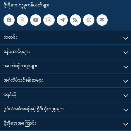
ဗွီအိုအေ လူမှုကွန်ယက်များ
သတင်း
၀န်ဆောင်မှုများ
အပတ်စဉ်ကဏ္ဍများ
အင်္ဂလိပ်သင်ခန်းစာများ
ရေဒီယို
ရုပ်သံအစီအစဉ်နှင့် ဗွီဒီယိုကဏ္ဍများ
ဗွီအိုအေအကြောင်း