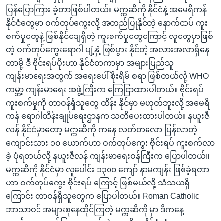
အ
သုတပဒေသာ အင်္ဂလိပ်စာ
ပြန်ပြောကြား ခဲ့တာဖြစ်ပါတယ်။ မက္ကဆီကို နိုင်ငံနဲ့ အမေရိကန်
ညွန်း
Learning English
နိုင်ငံတွေမှာ ဝက်တုပ်ကွေးလို့ အတည်ပြုနိုင်တဲ့ နောက်ထပ် ကူး
စာမျက်နှာ
စက်မှုတွေနဲ့ ဖြစ်နိုင်ချေရှိတဲ့ ကူးစက်မှုတွေကြောင့် လူတွေမှာဖြစ်
သို့
ဗွီအိုအေ လူမှုကွန်ယက်များ
တဲ့ ဝက်တုပ်ကွေးရောဂါ ပျံ့နှံ့ ဖြစ်ပွား နိုင်တဲ့ အလားအလာရှိနေ
ကျော်
တာမို့ ဒီ ဗိုင်းရပ်ပိုးဟာ နိုင်ငံတကာမှာ အများပြည်သူ
ကြည့်
ကျန်းမာရေးအတွက် အရေးပေါ် စိုးရိမ် စရာ ဖြစ်တယ်လို့ WHO
ရန်
ကမ္ဘာ့ ကျန်းမာရေး အဖွဲ့ကြီးက ကြေငြာထားပါတယ်။ ဗိုင်းရပ်
ဘာသာစကားများ
ရှာဖွေ
ကူးစက်မှုကို တာဝန်ရှိသူတွေ ထိန်း နိုင်မှာ မဟုတ်ဘူးလို့ အမေရိ
ရန်
ကန် ရောဂါထိန်းချုပ်ရေးဌာနက သတိပေးထားပါတယ်။ နယူးဇီ
နေရာ
လန် နိုင်ငံမှာတော့ မက္ကဆီကို ကနေ လတ်တလော ပြန်လာတဲ့
သို့
ကျောင်းသား ၁၀ ယောက်ဟာ ဝက်တုပ်ကွေး ဗိုင်းရပ် ကူးစက်လာ
ကျော်
ခဲ့ ပုံရတယ်လို့ နယူးဇီလန် ကျန်းမာရေးဝန်ကြီးက ပြောပါတယ်။
ရန်
မက္ကဆီကို နိုင်ငံမှာ လူပေါင်း ၁၃၀၀ ကျော် နာမကျန်း ဖြစ်ခဲ့ရတာ
ဟာ ဝက်တုပ်ကွေး ဗိုင်းရပ် ကြောင့် ဖြစ်မယ်လို့ သံသယရှိ
ကြောင်း တာဝန်ရှိသူတွေက ပြောပါတယ်။ Roman Catholic
ဘာသာဝင် အများစုနေထိုင်ကြတဲ့ မက္ကဆီကို မှာ ဒီကနေ့