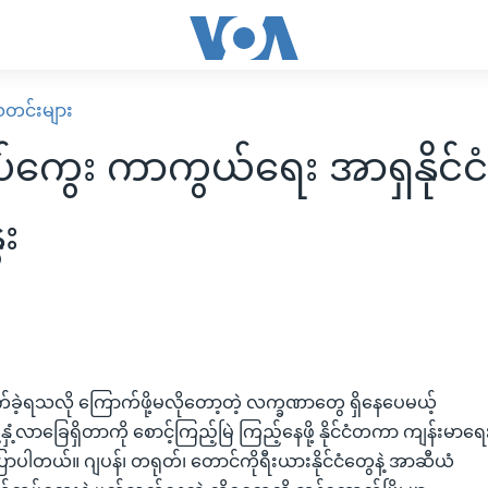
း သတင်းများ
်ကွေး ကာကွယ်ရေး အာရှနိုင်ငံ
ေး
့ရသလို ကြောက်ဖို့မလိုတော့တဲ့ လက္ခဏာတွေ ရှိနေပေမယ့်
နှံ့လာခြေရှိတာကို စောင့်ကြည့်မြဲ ကြည့်နေဖို့ နိုင်ငံတကာ ကျန်းမာရေ
ာပါတယ်။ ဂျပန်၊ တရုတ်၊ တောင်ကိုရီးယားနိုင်ငံတွေနဲ့ အာဆီယံ