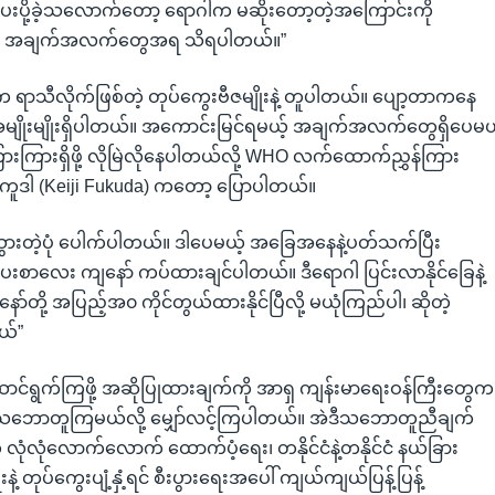
ပို့ခဲ့သလောက်တော့ ရောဂါက မဆိုးတော့တဲ့အကြောင်းကို
တဲ့ အချက်အလက်တွေအရ သိရပါတယ်။”
ိုးက ရာသီလိုက်ဖြစ်တဲ့ တုပ်ကွေးဗီဇမျိုးနဲ့ တူပါတယ်။ ပျော့တာကနေ
အမျိုးမျိုးရှိပါတယ်။ အကောင်းမြင်ရမယ့် အချက်အလက်တွေရှိပေမယ
ကြားကြားရှိဖို့ လိုမြဲလိုနေပါတယ်လို့ WHO လက်ထောက်ညွှန်ကြား
 ဖူကူဒါ (Keiji Fukuda) ကတော့ ပြောပါတယ်။
ွားတဲ့ပုံ ပေါက်ပါတယ်။ ဒါပေမယ့် အခြေအနေနဲ့ပတ်သက်ပြီး
းစာလေး ကျနော် ကပ်ထားချင်ပါတယ်။ ဒီရောဂါ ပြင်းလာနိုင်ခြေနဲ့
်တို့ အပြည့်အ၀ ကိုင်တွယ်ထားနိုင်ပြီလို့ မယုံကြည်ပါ၊ ဆိုတဲ့
ယ်”
်းဆောင်ရွက်ကြဖို့ အဆိုပြုထားချက်ကို အာရှ ကျန်းမာရေးဝန်ကြီးတွေက
သဘောတူကြမယ်လို့ မျှော်လင့်ကြပါတယ်။ အဲဒီသဘောတူညီချက်
ုံလုံလောက်လောက် ထောက်ပံ့ရေး၊ တနိုင်ငံနဲ့တနိုင်ငံ နယ်ခြား
နဲ့ တုပ်ကွေးပျံ့နှံ့ရင် စီးပွားရေးအပေါ် ကျယ်ကျယ်ပြန့်ပြန့်