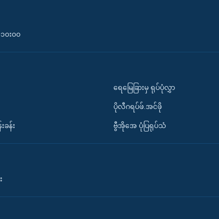
၀-၁၀း၀၀
ရေမြေခြားမှ ရုပ်ပုံလွှာ
ပိုလီဂရပ်ဖ်.အင်ဖို
်းခန်း
ဗွီအိုအေ ပုံပြရုပ်သံ
း