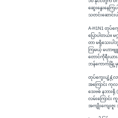
၁၀ နိုင်ငံတို့က
သုတပဒေသာ အင်္ဂလိပ်စာ
အ
ဆွေးနွေးနေကြပါတ
ညွန်း
သတင်းဆောင်းပ
စာမျက်နှာ
သို့
A-H1N1 တုပ်ကွေးမ
ကျော်
ပြောပါတယ်။ မက္က
ကြည့်
တာ မရှိသေးပါဘူး
ရန်
ကြမယ့် မဟာဗျူဟာ
ရှာဖွေ
တောင်ကိုရီးယားနိ
ရန်
ဘန်ကောက်မြို့
နေရာ
သို့
တုပ်ကွေးပျံ့နှံ့
ကျော်
အကြောင်း ကုလသမ
ရန်
ဒေးဗစ် နဘားရို
လမ်းကြောင်း ကူး
အကျိုးကျေးဇူး 