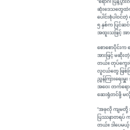
“ရောဂါ ပြန့်ပွာ
ဆုံးဒေသတွေထဲ
ပေါင်းစုံပါဝင်တဲ့
၅ နှစ်က ပြင်ဆင်ပ
အထူးသဖြင့် အာရ
စောစောပိုင်းက က
အားဖြင့် မဆိုး
တယ်။ တုပ်ကွေး
လူငယ်တွေ ဖြစ်
ညွှန်ကြားရေးမှူ
အဝေး တက်ရောက်
ဆေးရုံတင်ဖို့ မ
“အခုလို ကျမတိ
ပြဿနာတရပ် ကျမ
တယ်။ ဒါပေမယ့် မက