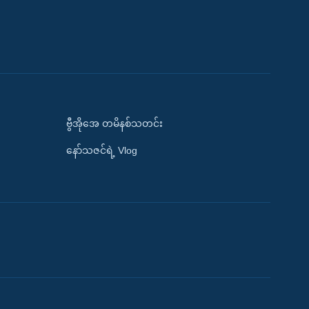
ဗွီအိုအေ တမိနစ်သတင်း
နော်သဇင်ရဲ့ Vlog