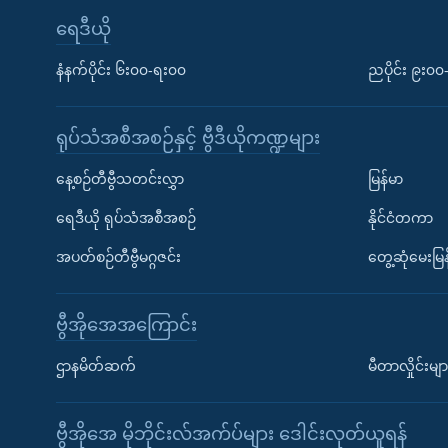
ရေဒီယို
နံနက်ပိုင်း ၆း၀၀-ရး၀၀
ညပိုင်း ၉း၀
ရုပ်သံအစီအစဉ်နှင့် ဗွီဒီယိုကဏ္ဍများ
နေ့စဉ်တီဗွီသတင်းလွှာ
မြန်မာ
ရေဒီယို ရုပ်သံအစီအစဉ်
နိုင်ငံတကာ
အပတ်စဉ်တီဗွီမဂ္ဂဇင်း
တွေ့ဆုံမေးမြန
ဗွီအိုအေအကြောင်း
ဌာနမိတ်ဆက်
မီတာလှိုင်းမျာ
ဗွီအိုအေ မိုဘိုင်းလ်အက်ပ်များ ဒေါင်းလုတ်ယူရန်
Learning English