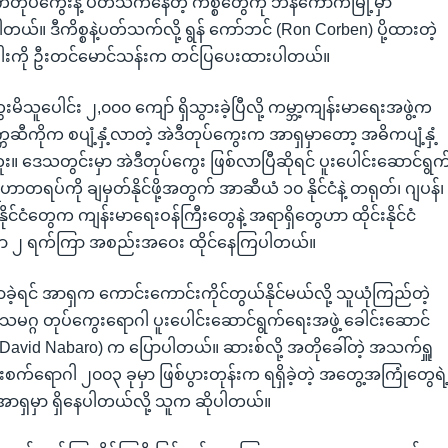
 ဝက်တုပ်ကွေးနဲ့ ပတ်သက်နေတဲ့ ကိစ္စတွေကို ဘန်ကောက်မြို့မှာ
ယ်။ ဒီကိစ္စနဲ့ပတ်သက်လို့ ရွန် ကော်ဘင် (Ron Corben) ပို့ထားတဲ့
ါးကို ဦးတင်မောင်သန်းက တင်ပြပေးထားပါတယ်။
ိသူပေါင်း ၂,၀၀၀ ကျော် ရှိသွားခဲ့ပြီလို့ ကမ္ဘာ့ကျန်းမာရေးအဖွဲ့က
ဆီကိုက စပျံ့နှံ့လာတဲ့ အဲဒီတုပ်ကွေးက အာရှမှာတော့ အဓိကပျံ့နှံ့
။ ဒေသတွင်းမှာ အဲဒီတုပ်ကွေး ဖြစ်လာပြီဆိုရင် ပူးပေါင်းဆောင်ရွက
တရပ်ကို ချမှတ်နိုင်ဖို့အတွက် အာဆီယံ ၁၀ နိုင်ငံနဲ့ တရုတ်၊ ဂျပန်၊
ုင်ငံတွေက ကျန်းမာရေးဝန်ကြီးတွေနဲ့ အရာရှိတွေဟာ ထိုင်းနိုင်ငံ
မှာ ၂ ရက်ကြာ အစည်းအဝေး ထိုင်နေကြပါတယ်။
လာခဲ့ရင် အာရှက ကောင်းကောင်းကိုင်တွယ်နိုင်မယ်လို့ သူယုံကြည်တဲ့
ဂ္ဂ တုပ်ကွေးရောဂါ ပူးပေါင်းဆောင်ရွက်ရေးအဖွဲ့ ခေါင်းဆောင်
 (David Nabaro) က ပြောပါတယ်။ ဆားစ်လို့ အတိုခေါ်တဲ့ အသက်ရှူ
စက်ရောဂါ ၂၀၀၃ ခုမှာ ဖြစ်ပွားတုန်းက ရရှိခဲ့တဲ့ အတွေ့အကြုံတွေရဲ
အာရှမှာ ရှိနေပါတယ်လို့ သူက ဆိုပါတယ်။