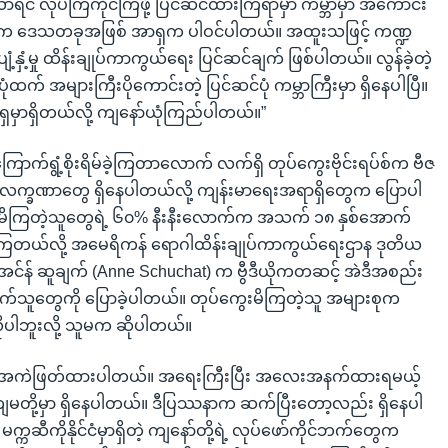
းလာရင် လုပ်ကြကိုင်ကြဖို့ ပြင်ဆင်ထားကြရာမှာ ကမ္ဘာမှာ အကောင်း
က ဒေသတခုအဖြစ် အာရှက ပါဝင်ပါတယ်။ အထူးသဖြင့် ကဏ္ဍ
 ပျံ့နှံ့မှု ထိန်းချုပ်ကာကွယ်ရေး ပြင်ဆင်ချက် ဖြစ်ပါတယ်။ လွန်ခဲ့တဲ့
ုံထက် အများကြီးပိုကောင်းတဲ့ ပြင်ဆင်ပုံ ကမ္ဘာကြီးမှာ ရှိနေပါပြီ။
ှမှာရှိတယ်လို့ ကျနော်ယုံကြည်ပါတယ်။”
ြောက်ရွံ့စိုးရိမ်ခဲ့ကြတာလောက် လက်ရှိ တုပ်ကွေးဗိုင်းရပ်စ်က ဗီဇ
တဲ့လက္ခဏာတွေ ရှိနေပါတယ်လို့ ကျန်းမာရေးအရာရှိတွေက ပြောပါ
မိကြတဲ့သူတွေရဲ့ ၆၀% နီးနီးလောက်က အသက် ၁၈ နှစ်အောက်
ကြတယ်လို့ အမေရိကန် ရောဂါထိန်းချုပ်ကာကွယ်ရေးဌာန ဒုတိယ
း အင်န် ဆူချက် (Anne Schuchat) က ဗွီဒီယိုကတဆင့် အဲဒီအစည်း
သူတွေကို ပြောခဲ့ပါတယ်။ တုပ်ကွေးမိကြတဲ့သူ အများစုက
လိုပါဘူးလို့ သူမက ဆိုပါတယ်။
ု့ အကဲဖြတ်ထားပါတယ်။ အရေးကြီးပြီး အလေးအနက်ထားရမယ့်
တို့မှာ ရှိနေပါတယ်။ ဒီပြဿနာက ဆက်ပြီးတော့လည်း ရှိနေပါ
္ကဆီကိုနိုင်ငံမှာရှိတဲ့ ကျနော်တို့ရဲ့ လုပ်ဖော်ကိုင်ဘက်တွေက