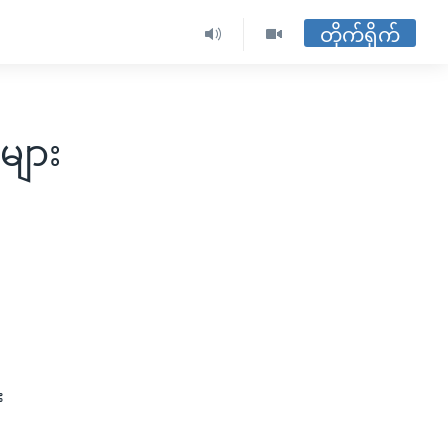
တိုက်ရိုက်
များ
း