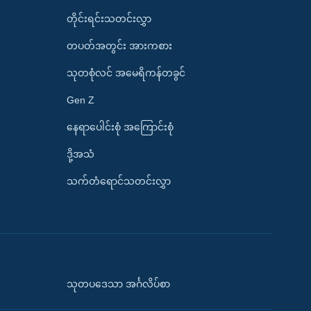
တိုင်းရင်းသတင်းလွှာ
တပတ်အတွင်း အားကစား
သုတစုံလင် အမေရိကန်တခွင်
Gen Z
နေရာပေါင်းစုံ အကြောင်းစုံ
ဒို့အသံ
သက်တံရောင်သတင်းလွှာ
သုတပဒေသာ အင်္ဂလိပ်စာ