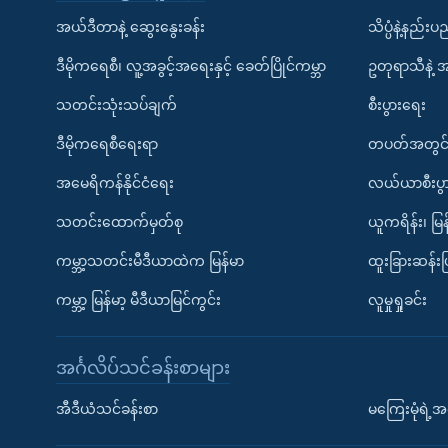
အယ်ဒီတာနဲ့ ဆွေးနွေးခန်း
သိပ္ပံနဲ့နည်း
ဒီမိုကရေစီ၊ လူ့အခွင့်အရေးနှင့် ခေတ်ပြိုင်ကမ္ဘာ
ဥတုရာသီနဲ့ 
သတင်းသုံးသပ်ချက်
စီးပွားရေး
ဒီမိုကရေစီရေးရာ
တပတ်အတွင်
အမေရိကန်နိုင်ငံရေး
လယ်ယာစီးပွ
သတင်းထောက်မှတ်စု
ယူကရိန်း၊ မြန
ကမ္ဘာ့သတင်းမီဒီယာထဲက မြန်မာ
ထူးခြားဆန်း
ကမ္ဘာ့ မြန်မာ့ မီဒီယာမြင်ကွင်း
လူမှုရှုခင်း
အင်္ဂလိပ်သင်ခန်းစာများ
အီဒီယံသင်ခန်းစာ
မကြေးမုံရဲ့အင