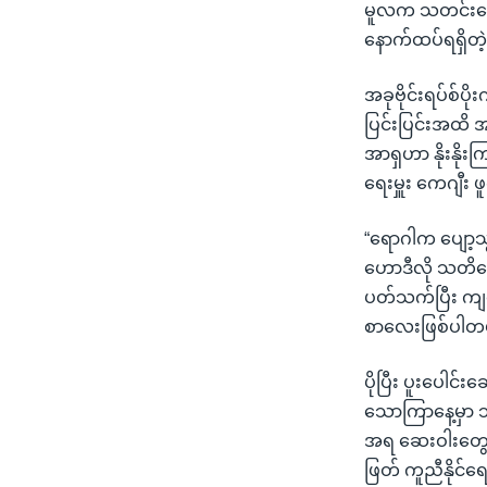
မူလက သတင်းပေး
နောက်ထပ်ရရှိ
အခုဗိုင်းရပ်စ်ပ
ပြင်းပြင်းအထိ 
အာရှဟာ နိုးနိုး
ရေးမှူး ကေဂျီး
“ရောဂါက ပျော့သ
ဟောဒီလို သတိပေ
ပတ်သက်ပြီး ကျနော
စာလေးဖြစ်ပါတ
ပိုပြီး ပူးပေါင
သောကြာနေ့မှာ 
အရ ဆေးဝါးတွေ လ
ဖြတ် ကူညီနိုင်ရေး