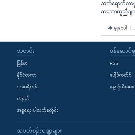
သက်ရောက်လာမှာက
သဘောတူညီချက်
မျှဝေပါ
သတင်း
၀န်ဆောင်မှ
မြန်မာ
RSS
နိုင်ငံတကာ
ပေါ့ဒ်ကတ်စ်
အမေရိကန်
နေ့စဉ်အီးမေ
တရုတ်
အစ္စရေး-ပါလက်စတိုင်း
အပတ်စဉ်ကဏ္ဍများ