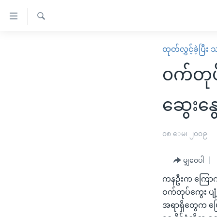
သုံး
ရ
ရှာဖွေ
လွယ်ကူ
မူလစာမျက်နှာ
ထုတ်လွှင့်ခဲ့ပြီ
ရ
စေ
မြန်မာ
လာ
၀က်တုပ
သည့်
ဒ်
ကမ္ဘာ့သတင်းများ
Link
ဗွီဒီယို
နိုင်ငံတကာ
ဆွေးနွ
များ
သတင်းလွတ်လပ်ခွင့်
အမေရိကန်
ပင်မ
ရပ်ဝန်းတခု လမ်းတခု အလွန်
တရုတ်
၀၈ ေမ၊ ၂၀၀၉
အကြောင်းအရာ
အင်္ဂလိပ်စာလေ့လာမယ်
အစ္စရေး-ပါလက်စတိုင်း
သို့
မျှဝေပါ
အပတ်စဉ်ကဏ္ဍများ
အမေရိကန်သုံးအီဒီယံ
ကျော်
ကနဦးက ကြောက်ခဲ
ကြည့်
ရေဒီယိုနှင့်ရုပ်သံ အချက်အလက်များ
မကြေးမုံရဲ့ အင်္ဂလိပ်စာ
ရေဒီယို
ဝက်တုပ်ကွေး ပျံ့
ရန်
ရေဒီယို/တီဗွီအစီအစဉ်
ရုပ်ရှင်ထဲက အင်္ဂလိပ်စာ
တီဗွီ
အရာရှိတွေက ပြေ
ပင်မ