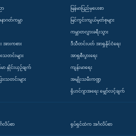
ပညာ
မြန်မာပြည်မှပေးစာ
အနာဂတ်ကမ္ဘာ
မြင်ကွင်းကျယ်မှတ်စုများ
ကမ္ဘာတလွှားခရီးသွား
း အားကစား
ဒီသီတင်းပတ် အာရှနိုင်ငံရေး
ားသတင်းများ
အာရှစီးပွားရေး
်မာ နှိုင်းယှဉ်ချက်
ကျန်းမာရေး
ပြားသတင်းများ
အမျိုးသမီးကဏ္ဍ
ရိုဟင်ဂျာအရေး မျှော်လင့်ချက်
်္ဂလိပ်စာ
ရုပ်ရှင်ထဲက အင်္ဂလိပ်စာ