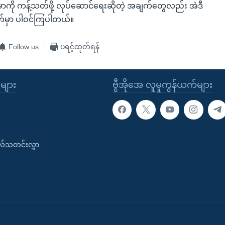
ို ကန့်သတ်ဖို့ လုပ်ဆောင်ရေးဆိုတဲ့ အချက်တွေလည်း အဲဒီ
မှာ ပါဝင်ကြပါတယ်။
Follow us
ပရင့်ထုတ်ရန်
ုများ
ဗွီအိုအေ လူမှုကွန်ယက်များ
းလ်သတင်းလွှာ