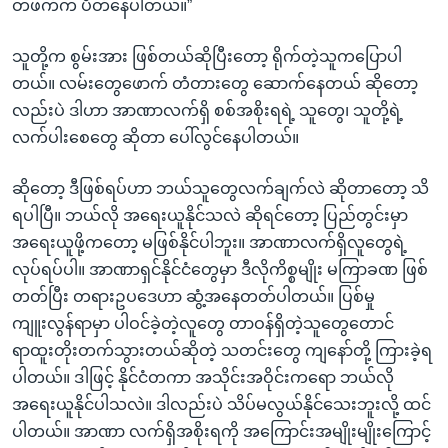
တဖက်က ပိတ်နေပါတယ်။”
သူတို့က စွမ်းအား ဖြစ်တယ်ဆိုပြီးတော့ ရိုက်တဲ့သူကပြောပါ
တယ်။ လမ်းတွေဖောက် တံတားတွေ ဆောက်နေတယ် ဆိုတော့
လည်းပဲ ဒါဟာ အာဏာလက်ရှိ စစ်အစိုးရရဲ့ သူတွေ၊ သူတို့ရဲ့
လက်ပါးစေတွေ ဆိုတာ ပေါ်လွင်နေပါတယ်။
ဆိုတော့ ဒီဖြစ်ရပ်ဟာ ဘယ်သူတွေလက်ချက်လဲ ဆိုတာတော့ သိ
ရပါပြီ။ ဘယ်လို အရေးယူနိုင်သလဲ ဆိုရင်တော့ ပြည်တွင်းမှာ
အရေးယူဖို့ကတော့ မဖြစ်နိုင်ပါဘူး။ အာဏာလက်ရှိလူတွေရဲ့
လုပ်ရပ်ပါ။ အာဏာရှင်နိုင်ငံတွေမှာ ဒီလိုကိစ္စမျိုး မကြာခဏ ဖြစ်
တတ်ပြီး တရားဥပဒေဟာ ဆွံ့အနေတတ်ပါတယ်။ ပြစ်မှု
ကျူးလွန်ရာမှာ ပါဝင်ခဲ့တဲ့လူတွေ တာဝန်ရှိတဲ့သူတွေတောင်
ရာထူးတိုးတက်သွားတယ်ဆိုတဲ့ သတင်းတွေ ကျနော်တို့ ကြားခဲ့ရ
ပါတယ်။ ဒါဖြင့် နိုင်ငံတကာ အသိုင်းအဝိုင်းကရော ဘယ်လို
အရေးယူနိုင်ပါသလဲ။ ဒါလည်းပဲ သိပ်မလွယ်နိုင်သေးဘူးလို့ ထင်
ပါတယ်။ အာဏာ လက်ရှိအစိုးရကို အကြောင်းအမျိုးမျိုးကြောင့်