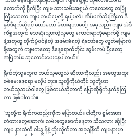
“ဘယ် မေ့ပျောက်နိုင်မှာလဲရှင်။ ကျမရှေ့မှာ လူလေးယောက်
လောက်ကို ရိုက်ပြီး ကျမ သားသမီးအရွယ် ကလေးတွေ တပြုံ
ကြီးသေတာ ကျမ ဘယ်မေ့လို့ ရပါ့မလဲ။ အိပ်မက်ဆိုးကြီးက ဒီ
နှစ်ဒီရက်ဆိုရင် တော်တော် ခံစားရတာပေါ့။ အခုလည်း ကျမ အဲဒီ
ကိစ္စအတွက် သေဆုံးသွားတဲ့လူတွေ ကောင်းရာဘုံရောက်ဖို့ ကျမ
နဲ့အတူတူ တိုက်ပွဲဝင်ခဲ့တဲ့ အဖမ်းခံရတဲ့ ရဲဘော်တွေ လွတ်မြောက်
ဖို့အတွက် ကျမကတော့ ဒီနေ့ရောက်တိုင်း ဆွမ်းကပ်ပြီးတော့
အမြဲတမ်း ဆုတောင်းပေးနေပါတယ်။”
ရိုက်တဲ့သူတွေက ဘယ်သူတွေလဲ ဆိုတာကိုလည်း အထွေအထူး
စစ်မေးနေစရာ မလိုပါဘူး။ သူတို့ကိုယ်တိုင် သူတို့ဟာ
ဘယ်သူဘယ်ဝါတွေ ဖြစ်တယ်ဆိုတာကို ပြောဆိုရိုက်နှက်ခဲ့ကြ
တာ ဖြစ်ပါတယ်။
“သူတို့က ရိုက်ကတည်းကိုက ပြောတယ်။ ငါတို့က စွမ်းအား၊
တံတားတွေဆောက်၊ လမ်းတွေဖောက်နေတာ သိသလား ဆိုပြီး
ကျမ နားထဲကို ဝါးချွန်နဲ့ ထိုးလိုက်တာ အခုချိန်ထိ ကျမနားမှာ