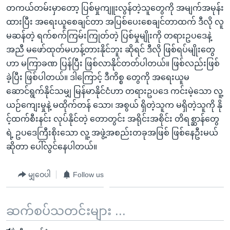
တကယ်တမ်းမှာတော့ ပြစ်မှုကျူးလွန်တဲ့သူတွေကို အမျက်အမုန်း
ထားပြီး အရေးယူစေချင်တာ အပြစ်ပေးစေချင်တာထက် ဒီလို လူ
မဆန်တဲ့ ရက်စက်ကြမ်းကြုတ်တဲ့ ပြစ်မှုမျိုးကို တရားဥပဒေနဲ့
အညီ မဖော်ထုတ်မဟန့်တားနိုင်ဘူး ဆိုရင် ဒီလို ဖြစ်ရပ်မျိုးတွေ
ဟာ မကြာခဏ ပြန်ပြီး ဖြစ်လာနိုင်တတ်ပါတယ်။ ဖြစ်လည်းဖြစ်
ခဲ့ပြီး ဖြစ်ပါတယ်။ ဒါကြောင့် ဒီကိစ္စ တွေကို အရေးယူမ
ဆောင်ရွက်နိုင်သမျှ မြန်မာနိုင်ငံဟာ တရားဥပဒေ ကင်းမဲ့သော လူ့
ယဉ်ကျေးမှုနဲ့ မထိုက်တန် သော၊ အစွယ် ရှိတဲ့သူက မရှိတဲ့သူကို နို
င့်ထက်စီးနင်း လုပ်နိုင်တဲ့ တောတွင်း အရိုင်းအစိုင်း တိရစ္ဆာန်တွေ
ရဲ့ ဥပဒေကြီးစိုးသော လူ့ အဖွဲ့အစည်းတခုအဖြစ် ဖြစ်နေဦးမယ်
ဆိုတာ ပေါ်လွင်နေပါတယ်။
မျှဝေပါ
Follow us
ဆက်စပ်သတင်းများ ...