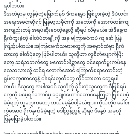
အ
သုတပဒေသာ အင်္ဂလိပ်စာ
ရပါတယ်။
ညွန်း
Learning English
ဒီအထဲမှာမှ လွန်ခဲ့တဲ့ခြောက်နှစ် ဒီကနေ့မှာ ဖြစ်ပွားခဲ့တဲ့ ဒီပဲယင်း
စာမျက်နှာ
အရေးအခင်းဆိုရင် မြန်မာ့သမိုင်းကို အတော်ကို အောက်တန်းကျ
သို့
ဗွီအိုအေ လူမှုကွန်ယက်များ
အကျည်းတန် အရုပ်ဆိုးစေတဲ့နေ့လို့ ဆိုရပါလိမ့်မယ်။ အဲဒီနေ့က
ကျော်
ရိုက်ကူးခဲ့တဲ့ ဓါတ်ပုံတချို့ကို အခု မကြာခင်ကပဲ ကျနော် ပြန်
ကြည့်
ကြည့်ပါတယ်။ အကြမ်းဖက်သမားတွေကို အမှောင်ထဲမှာ ရိုက်
ရန်
ထားတဲ့ ဓါတ်ပုံတွေ ဖြစ်ပါတယ်။ သူတို့ဟာ လူစိတ်ပျောက်ပြီး
ဘာသာစကားများ
ရှာဖွေ
တော့ သရဲသဘက်တွေ မကောင်းမိစ္ဆာတွေ ဝင်ရောက်ပူးကပ်နေ
ရန်
လေသလားလို့ ထင်ရ လောက်အောင် ကြောက်စရာကောင်းတဲ့
နေရာ
ရုပ်လက္ခဏာတွေနဲ့ ဝါးရင်းတုတ်တွေ ကိုင်ထားတာ တွေ့ရပါ
သို့
တယ်။ ဒီလူတွေ အပါအဝင် သူတို့ကို ခိုင်းတဲ့သူတွေက ဒီဖြစ်ရပ်
ကျော်
တွေကို မမေ့ရင်တောင်မှ မေ့ချင်ယောင်ဆောင်နေကြမှာ ဖြစ်ပေမဲ့
ရန်
ခံခဲ့ရတဲ့ သူတွေကတော့ ဘယ်မေ့နိုင်ပါ့မလဲဗျာ။ ကိုယ်တိုင် ခေါင်း
ကွဲအောင် ရိုက်နှက်ခံခဲ့ရတဲ့ ဒေါ်ညွှန့်ညွှန့် ဆိုရင် ဒီနေ့ပဲ အခုလို
ပြန်ပြောခဲ့ပါတယ်။