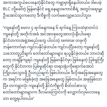
အကာအကွယ်ပေးနေတဲ့နိုင်ငံတွေ ကမ္ဘာမှာရှိနေပါတယ်။ ဒါပေမဲ့
BLC လို့ခေါ်တဲ့ မြန်မာနိုင်ငံ ရှေ့နေများကောင်စီရဲ့ အတွင်းရေးမှူး
ဦးအောင်ထူးကတော့ ဒီကိစ္စကို လက်မလျှော့သေးပါဘူး။
“ကျနော်တို့ မေလ ၄ ရက်နေ့ကနေ ၆ ရက်နေ့ ကြားထဲမှာတင်ပဲ
ကျနော်တို့ အတိုက်အခံ အင်အားစုတွေအားလုံးနီးပါးရော
နိုင်ငံတကာအဖွဲ့အစည်းတွေ ပါဝင်တဲ့ seminar တခုကို
ဘန်ကောက်မှာ ကျင်းပနိုင်ခဲ့တယ်။ ကျင်းပပြီးတော့ ကျနော်တို့
သဘောတူညီချက် တော်တော်များများ ရယူနိုင်ခဲ့တယ်။ ဘာလဲဆို
တော့ တချိန်ကျရင် ကျနော်တို့ မြန်မာနိုင်ငံမှာ ဖြစ်နေတဲ့ ပြစ်မှုကြီး
တွေကို နိုင်ငံတကာ ပြစ်မှုဆိုင်ရာ တရားရုံးကိုရောက်အောင်
ကြိုးပမ်းသွားဖို့ ဦးတည်ချက် ဖြစ်ပါတယ်။ ဒီလိုအခြေအနေတွေ
က အရင်က မဖြစ်ခဲ့တဲ့ အခြေအနေတွေ ဖြစ်တယ်။ အခုဖြစ်လာ
ပြီ။ တကမ္ဘာလုံး ကျနော်တို့ နိုင်ငံကိစ္စကို စိတ်ဝင်စားသူ
တော်တော်များများက ဒီလမ်းကြောင်းကို လျှောက်လှမ်းလာနေ
တာ တွေ့ရပါတယ်။”