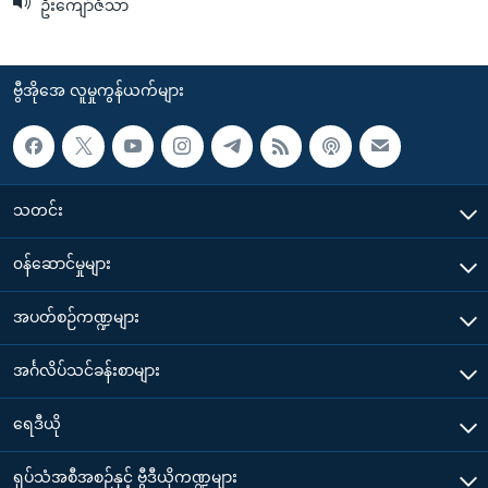
ဦးကျော်ဇံသာ
ဗွီအိုအေ လူမှုကွန်ယက်များ
သတင်း
၀န်ဆောင်မှုများ
အပတ်စဉ်ကဏ္ဍများ
အင်္ဂလိပ်သင်ခန်းစာများ
ရေဒီယို
ရုပ်သံအစီအစဉ်နှင့် ဗွီဒီယိုကဏ္ဍများ