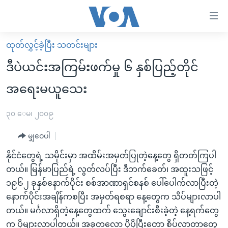
သုံး
ရ
လွယ်ကူ
ထုတ်လွှင့်ခဲ့ပြီး သတင်းများ
မူလစာမျက်နှာ
စေ
ဒီပဲယင်းအကြမ်းဖက်မှု ၆ နှစ်ပြည့်တိုင်
မြန်မာ
သည့်
အရေးမယူသေး
ကမ္ဘာ့သတင်းများ
Link
ဗွီဒီယို
နိုင်ငံတကာ
၃၀ ေမ၊ ၂၀၀၉
များ
သတင်းလွတ်လပ်ခွင့်
အမေရိကန်
ပင်မ
မျှဝေပါ
ရပ်ဝန်းတခု လမ်းတခု အလွန်
တရုတ်
အကြောင်းအရာ
နိုင်ငံတွေရဲ့ သမိုင်းမှာ အထိမ်းအမှတ်ပြုတဲ့နေ့တွေ ရှိတတ်ကြပါ
သို့
အင်္ဂလိပ်စာလေ့လာမယ်
အစ္စရေး-ပါလက်စတိုင်း
တယ်။ မြန်မာပြည်ရဲ့ လွတ်လပ်ပြီး ဒီဘက်ခေတ်၊ အထူးသဖြင့်
ကျော်
အပတ်စဉ်ကဏ္ဍများ
အမေရိကန်သုံးအီဒီယံ
၁၉၆၂ ခုနှစ်နောက်ပိုင်း စစ်အာဏာရှင်စနစ် ပေါ်ပေါက်လာပြီးတဲ့
ကြည့်
နောက်ပိုင်းအချိန်ကစပြီး အမှတ်ရစရာ နေ့တွေက သိပ်များလာပါ
ရေဒီယိုနှင့်ရုပ်သံ အချက်အလက်များ
မကြေးမုံရဲ့ အင်္ဂလိပ်စာ
ရေဒီယို
ရန်
တယ်။ မင်္ဂလာရှိတဲ့နေ့တွေထက် သွေးချောင်းစီးခဲ့တဲ့ နေ့ရက်တွေ
ပင်မ
ရေဒီယို/တီဗွီအစီအစဉ်
ရုပ်ရှင်ထဲက အင်္ဂလိပ်စာ
တီဗွီ
က ပိုများလာပါတယ်။ အခုတလော ပိုပိုပြီးတော့ စိပ်လာတာတွေ့