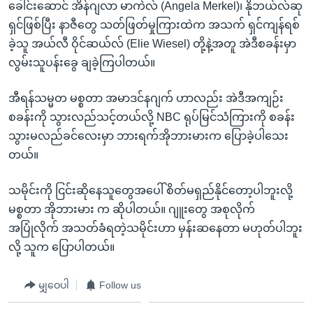
အ
ခေါင်းဆောင် အိန်ဂျလာ မာကဲလ် (Angela Merkel)၊ နိုဘယ်လ်ဆု
သုတပဒေသာ အင်္ဂလိပ်စာ
ညွန်း
Learning English
ရှင်ဖြစ်ပြီး နာဇီတွေ သတ်ဖြတ်မှုကြားထဲက အသက် ရှင်ကျန်ရစ်
စာမျက်နှာ
ခဲ့သူ အယ်လီ ဝိုင်ဆယ်လ် (Elie Wiesel) တို့နဲ့အတူ အဲဒီစခန်းမှာ
သို့
ဗွီအိုအေ လူမှုကွန်ယက်များ
လွမ်းသူပန်းခွေ ချခဲ့ကြပါတယ်။
ကျော်
ကြည့်
အီရန်သမ္မတ မစ္စတာ အမာဒင်နဂျက် ဟာလည်း အဲဒီအကျဉ်း
ရန်
စခန်းကို သွားလည်သင့်တယ်လို့ NBC ရုပ်မြင်သံကြားကို စခန်း
ဘာသာစကားများ
ရှာဖွေ
သွားမလည်ခင်လေးမှာ ဘားရက်အိုဘားမားက ပြောခဲ့ပါသေး
ရန်
တယ်။
နေရာ
သမိုင်းကို ငြင်းဆိုနေသူတွေအပေါ် စိတ်မရှည်နိုင်တော့ပါဘူးလို့
သို့
မစ္စတာ အိုဘားမား က ဆိုပါတယ်။ ဂျူးတွေ အစုလိုက်
ကျော်
အပြုံလိုက် အသတ်ခံရတဲ့သမိုင်းဟာ မှန်းဆနေတာ မဟုတ်ပါဘူး
ရန်
လို့ သူက ပြောပါတယ်။
မျှဝေပါ
Follow us