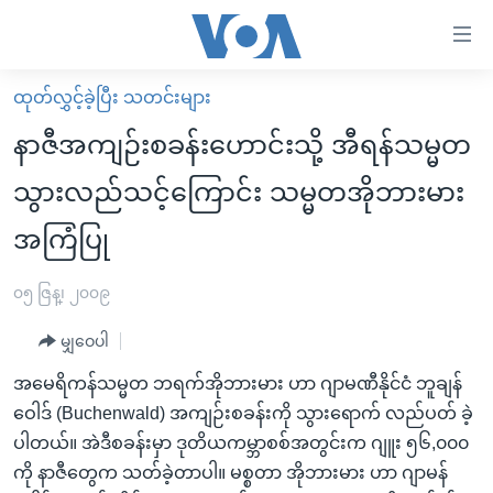
သုံး
ရ
လွယ်ကူ
ထုတ်လွှင့်ခဲ့ပြီး သတင်းများ
မူလစာမျက်နှာ
စေ
နာဇီအကျဉ်းစခန်းဟောင်းသို့ အီရန်သမ္မတ
မြန်မာ
သည့်
သွားလည်သင့်ကြောင်း သမ္မတအိုဘားမား
ကမ္ဘာ့သတင်းများ
Link
အကြံပြု
ဗွီဒီယို
နိုင်ငံတကာ
များ
သတင်းလွတ်လပ်ခွင့်
အမေရိကန်
ပင်မ
၀၅ ဇြန္၊ ၂၀၀၉
ရပ်ဝန်းတခု လမ်းတခု အလွန်
တရုတ်
အကြောင်းအရာ
မျှဝေပါ
သို့
အင်္ဂလိပ်စာလေ့လာမယ်
အစ္စရေး-ပါလက်စတိုင်း
ကျော်
အမေရိကန်သမ္မတ ဘရက်အိုဘားမား ဟာ ဂျာမဏီနိုင်ငံ ဘူချန်
အပတ်စဉ်ကဏ္ဍများ
အမေရိကန်သုံးအီဒီယံ
ကြည့်
ဝေါဒ် (Buchenwald) အကျဉ်းစခန်းကို သွားရောက် လည်ပတ် ခဲ့
ရေဒီယိုနှင့်ရုပ်သံ အချက်အလက်များ
မကြေးမုံရဲ့ အင်္ဂလိပ်စာ
ရေဒီယို
ရန်
ပါတယ်။ အဲဒီစခန်းမှာ ဒုတိယကမ္ဘာစစ်အတွင်းက ဂျူး ၅၆,၀၀၀
ပင်မ
ရေဒီယို/တီဗွီအစီအစဉ်
ကို နာဇီတွေက သတ်ခဲ့တာပါ။ မစ္စတာ အိုဘားမား ဟာ ဂျာမန်
ရုပ်ရှင်ထဲက အင်္ဂလိပ်စာ
တီဗွီ