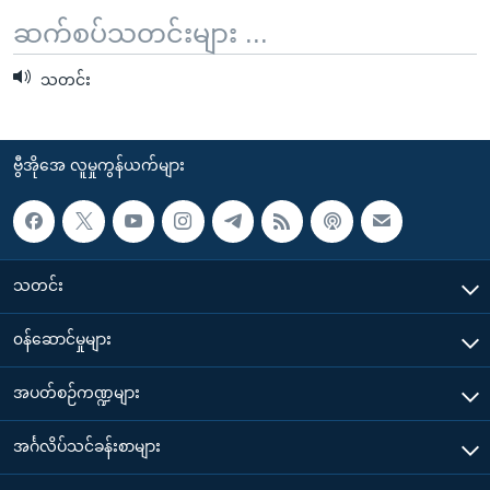
ဆက်စပ်သတင်းများ ...
သတင်း
ဗွီအိုအေ လူမှုကွန်ယက်များ
သတင်း
၀န်ဆောင်မှုများ
အပတ်စဉ်ကဏ္ဍများ
အင်္ဂလိပ်သင်ခန်းစာများ