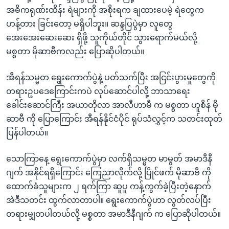
အ
သုတပဒေသာ အင်္ဂလိပ်စာ
အဓိကရုဏ်းထိန်း ရဲများကို အစိုးရက ချထားပေမဲ့ ရဲတွေက
ညွန်း
Learning English
ဟန့်တား ခြင်းတော့ မရှိပါဘူး။ ဆန္ဒပြပွဲမှာ လူတွေ
စာမျက်နှာ
အေးအေးဆေးဆေး ရှိဖို့ သူကိုယ်တိုင် သွားရောက်မယ်လို့
သို့
ဗွီအိုအေ လူမှုကွန်ယက်များ
မစ္စတာ မိုဆာဗီကလည်း ပြောဆိုပါတယ်။
ကျော်
ကြည့်
အီရန်သမ္မတ ရွေးကောက်ပွဲနဲ့ ပတ်သက်ပြီး အငြင်းပွားမှုတွေကို
ရန်
တရားဥပဒေကြောင်းကပဲ လုပ်ဆောင်ပါလို့ ဘာသာရေး
ဘာသာစကားများ
ရှာဖွေ
ခေါင်းဆောင်ကြီး အယာတိုလာ အာလီဟာမီ က မစ္စတာ ဟူစိန် မို
ရန်
ဆာဗီ ကို ပြောကြောင်း အီရန်နိုင်ငံပိုင် ရုပ်သံလွှင့်က သတင်းထုတ်
နေရာ
ပြန်ပါတယ်။
သို့
ကျော်
သောကြာနေ့ ရွေးကောက်ပွဲမှာ လက်ရှိသမ္မတ မာမွတ် အမာဒီနီ
ရန်
ဂျက် အနိုင်ရရှိကြောင်း ကြေညာလိုက်လို့ ပြိုင်ဖက် မိုဆာဗီ ကို
ထောက်ခံသူများက ၂ ရက်ကြာ ဆူပူ ကန့်ကွက်ခဲ့ပြီးတဲ့နောက်
အဲဒီသတင်း ထွက်လာတာပါ။ ရွေးကောက်ပွဲဟာ လွတ်လပ်ပြီး
တရားမျှတပါတယ်လို့ မစ္စတာ အမာဒီနီဂျက် က ပြောဆိုပါတယ်။