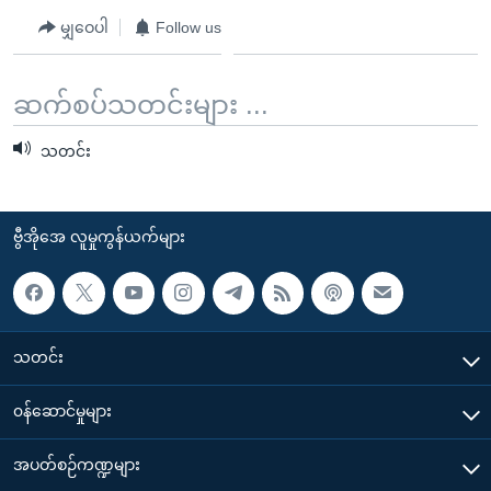
မျှဝေပါ
Follow us
ဆက်စပ်သတင်းများ ...
သတင်း
ဗွီအိုအေ လူမှုကွန်ယက်များ
သတင်း
၀န်ဆောင်မှုများ
အပတ်စဉ်ကဏ္ဍများ