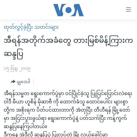
သုံး
ရ
လွယ်ကူ
ထုတ်လွှင့်ခဲ့ပြီး သတင်းများ
မူလစာမျက်နှာ
စေ
အီရန်အတိုက်အခံတွေ တားမြစ်မိန့်ကြားက
မြန်မာ
သည့်
ဆန္ဒပြ
ကမ္ဘာ့သတင်းများ
Link
ဗွီဒီယို
နိုင်ငံတကာ
၁၅ ဇြန္၊ ၂၀၀၉
များ
သတင်းလွတ်လပ်ခွင့်
အမေရိကန်
ပင်မ
မျှဝေပါ
ရပ်ဝန်းတခု လမ်းတခု အလွန်
တရုတ်
အကြောင်းအရာ
အီရန်သမ္မတ ရွေးကောက်ပွဲမှာ ဝင်ပြိုင်ခဲ့သူ ပြုပြင်ပြောင်းလဲရေး
သို့
အင်္ဂလိပ်စာလေ့လာမယ်
အစ္စရေး-ပါလက်စတိုင်း
ဝါဒီ မီယာ ဟူစိန် မိုဆာဗီ ကို ထောက်ခံသူ ထောင်ပေါင်း များစွာ
ကျော်
အပတ်စဉ်ကဏ္ဍများ
အမေရိကန်သုံးအီဒီယံ
တို့က အစိုးရက ပိတ်ပင်ထားတာကို အံတုပြီး တီဟီရန် မြို့တော်
ကြည့်
မှာ အငြင်းပွားဖွယ်ရာ ရွေးကောက်ပွဲနဲ့ ပတ်သက်ပြီး ကန့်ကွက်
ရေဒီယိုနှင့်ရုပ်သံ အချက်အလက်များ
မကြေးမုံရဲ့ အင်္ဂလိပ်စာ
ရေဒီယို
ရန်
ဆန္ဒပြနေကြပါတယ်။
ပင်မ
ရေဒီယို/တီဗွီအစီအစဉ်
ရုပ်ရှင်ထဲက အင်္ဂလိပ်စာ
တီဗွီ
ဒီကနေ့ အဲဒီလို ဆန္ဒပြပွဲ ပြုလုပ်တဲ့ မြို့လယ်ခေါင်မှာ