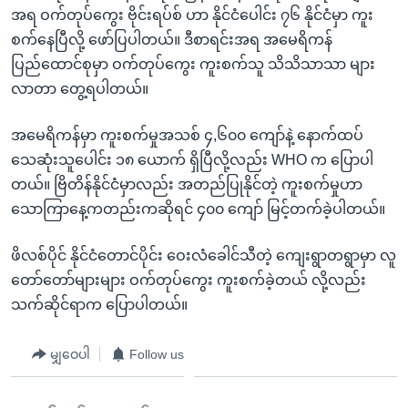
အ
အရ ဝက်တုပ်ကွေး ဗိုင်းရပ်စ် ဟာ နိုင်ငံပေါင်း ၇၆ နိုင်ငံမှာ ကူး
သုတပဒေသာ အင်္ဂလိပ်စာ
ညွန်း
Learning English
စက်နေပြီလို့ ဖော်ပြပါတယ်။ ဒီစာရင်းအရ အမေရိကန်
စာမျက်နှာ
ပြည်ထောင်စုမှာ ဝက်တုပ်ကွေး ကူးစက်သူ သိသိသာသာ များ
သို့
ဗွီအိုအေ လူမှုကွန်ယက်များ
လာတာ တွေ့ရပါတယ်။
ကျော်
ကြည့်
အမေရိကန်မှာ ကူးစက်မှုအသစ် ၄,၆၀၀ ကျော်နဲ့ နောက်ထပ်
ရန်
သေဆုံးသူပေါင်း ၁၈ ယောက် ရှိပြီလို့လည်း WHO က ပြောပါ
ဘာသာစကားများ
ရှာဖွေ
တယ်။ ဗြိတိန်နိုင်ငံမှာလည်း အတည်ပြုနိုင်တဲ့ ကူးစက်မှုဟာ
ရန်
သောကြာနေ့ကတည်းကဆိုရင် ၄၀၀ ကျော် မြင့်တက်ခဲ့ပါတယ်။
နေရာ
သို့
ဖိလစ်ပိုင် နိုင်ငံတောင်ပိုင်း ဝေးလံခေါင်သီတဲ့ ကျေးရွာတရွာမှာ လူ
ကျော်
တော်တော်များများ ဝက်တုပ်ကွေး ကူးစက်ခဲ့တယ် လို့လည်း
ရန်
သက်ဆိုင်ရာက ပြောပါတယ်။
မျှဝေပါ
Follow us