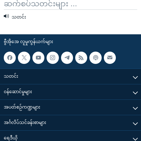
ဆက်စပ်သတင်းများ ...
သတင်း
ဗွီအိုအေ လူမှုကွန်ယက်များ
သတင်း
၀န်ဆောင်မှုများ
အပတ်စဉ်ကဏ္ဍများ
အင်္ဂလိပ်သင်ခန်းစာများ
ရေဒီယို