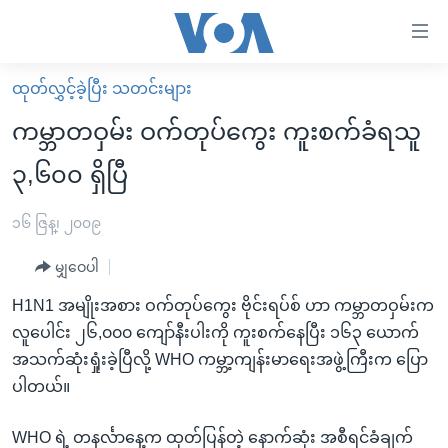
သုံး
ရ
လွယ်ကူ
ထုတ်လွှင့်ခဲ့ပြီး သတင်းများ
မူလစာမျက်နှာ
စေ
ကမ္ဘာတဝှမ်း ဝက်တုပ်ကွေး ကူးစက်ခံရသူ
မြန်မာ
သည့်
၃,၆၀၀ ရှိပြီ
ကမ္ဘာ့သတင်းများ
Link
ဗွီဒီယို
နိုင်ငံတကာ
၁၆ ဇြန္၊ ၂၀၀၉
များ
သတင်းလွတ်လပ်ခွင့်
အမေရိကန်
ပင်မ
မျှဝေပါ
ရပ်ဝန်းတခု လမ်းတခု အလွန်
တရုတ်
အကြောင်းအရာ
H1N1 အမျိုးအစား ဝက်တုပ်ကွေး ဗိုင်းရပ်စ် ဟာ ကမ္ဘာတဝှမ်းက
သို့
အင်္ဂလိပ်စာလေ့လာမယ်
အစ္စရေး-ပါလက်စတိုင်း
လူပေါင်း ၂၆,၀၀၀ ကျော်နီးပါးကို ကူးစက်နေပြီး ၁၆၃ ယောက်
ကျော်
အပတ်စဉ်ကဏ္ဍများ
အမေရိကန်သုံးအီဒီယံ
အသက်ဆုံးရှုံးခဲ့ပြီလို့ WHO ကမ္ဘာ့ကျန်းမာရေးအဖွဲ့ကြီးက ပြော
ကြည့်
ပါတယ်။
ရေဒီယိုနှင့်ရုပ်သံ အချက်အလက်များ
မကြေးမုံရဲ့ အင်္ဂလိပ်စာ
ရေဒီယို
ရန်
ပင်မ
ရေဒီယို/တီဗွီအစီအစဉ်
ရုပ်ရှင်ထဲက အင်္ဂလိပ်စာ
တီဗွီ
WHO ရဲ့ တနင်္လာနေ့က ထုတ်ပြန်တဲ့ နောက်ဆုံး အစီရင်ခံချက်