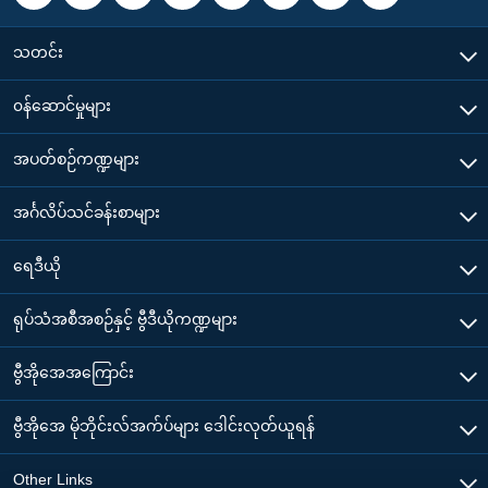
သတင်း
၀န်ဆောင်မှုများ
အပတ်စဉ်ကဏ္ဍများ
အင်္ဂလိပ်သင်ခန်းစာများ
ရေဒီယို
ရုပ်သံအစီအစဉ်နှင့် ဗွီဒီယိုကဏ္ဍများ
ဗွီအိုအေအကြောင်း
ဗွီအိုအေ မိုဘိုင်းလ်အက်ပ်များ ဒေါင်းလုတ်ယူရန်
Other Links