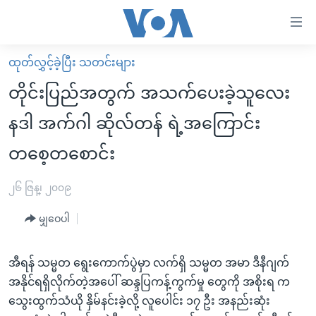
သုံး
ရ
လွယ်ကူ
ထုတ်လွှင့်ခဲ့ပြီး သတင်းများ
မူလစာမျက်နှာ
စေ
တိုင်းပြည်အတွက် အသက်ပေးခဲ့သူလေး
မြန်မာ
သည့်
နဒါ အက်ဂါ ဆိုလ်တန် ရဲ့အကြောင်း
ကမ္ဘာ့သတင်းများ
Link
တစေ့တစောင်း
ဗွီဒီယို
နိုင်ငံတကာ
များ
သတင်းလွတ်လပ်ခွင့်
အမေရိကန်
ပင်မ
၂၆ ဇြန္၊ ၂၀၀၉
ရပ်ဝန်းတခု လမ်းတခု အလွန်
တရုတ်
အကြောင်းအရာ
မျှဝေပါ
သို့
အင်္ဂလိပ်စာလေ့လာမယ်
အစ္စရေး-ပါလက်စတိုင်း
ကျော်
အပတ်စဉ်ကဏ္ဍများ
အမေရိကန်သုံးအီဒီယံ
ကြည့်
အီရန် သမ္မတ ရွေးကောက်ပွဲမှာ လက်ရှိ သမ္မတ အမာ ဒီနီဂျက်
ရေဒီယိုနှင့်ရုပ်သံ အချက်အလက်များ
မကြေးမုံရဲ့ အင်္ဂလိပ်စာ
ရေဒီယို
ရန်
အနိုင်ရရှိလိုက်တဲ့အပေါ် ဆန္ဒပြကန့်ကွက်မှု တွေကို အစိုးရ က
ပင်မ
သွေးထွက်သံယို နှိမ်နင်းခဲ့လို့ လူပေါင်း ၁၇ ဦး အနည်းဆုံး
ရေဒီယို/တီဗွီအစီအစဉ်
ရုပ်ရှင်ထဲက အင်္ဂလိပ်စာ
တီဗွီ