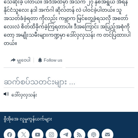
အ
သေဆုံးခဲ့ ပါတယ်။ အဲဒီအထဲမှာ အသက် ၂၇ နှစ်အရွယ် အီရန်
သုတပဒေသာ အင်္ဂလိပ်စာ
ညွန်း
နိုင်ငံသူလေး နဒါ အက်ဂါ ဆိုလ်တန် လဲ ပါဝင်ခဲ့ပါတယ်။ သူ
Learning English
စာမျက်နှာ
အသတ်ခံခဲ့ရတာ ကိုလည်း ကမ္ဘာက မြင်တွေ့ခဲ့ရသလို အတော်
သို့
လေးလဲ စိတ်ထိခိုက်ခဲ့ကြရတာပါ။ ဒီအကြောင်း အပြည့်အစုံကို
ဗွီအိုအေ လူမှုကွန်ယက်များ
ကျော်
တော့ အမျိုးသမီးများကဏ္ဍမှာ ဒေါ်လှလှသန်း က တင်ပြထားပါ
ကြည့်
တယ်။
ရန်
ဘာသာစကားများ
ရှာဖွေ
မျှဝေပါ
Follow us
ရန်
နေရာ
ဆက်စပ်သတင်းများ ...
သို့
ကျော်
ဒေါ်လှလှသန်း
ရန်
ဗွီအိုအေ လူမှုကွန်ယက်များ