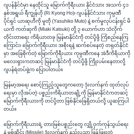
အ
ဂျပန်နိုင်ငံမှာ နေထိုင်သူ မြောက်ကိုရီးယား နိုင်ငံသား အသက် ၄၁
သုတပဒေသာ အင်္ဂလိပ်စာ
ညွန်း
Learning English
နှစ်အရွယ် ရီကျွန်ဟို (Ri Kyong Ho)၊ ဂျပန်နိုင်ငံသား ကုမ္ပဏီ
စာမျက်နှာ
ပိုင်ရှင် ယာဆုဟီကို မူတို (Yasuhiko Muto) နဲ့ စက်မှုလုပ်ငန်းရှင် မိ
သို့
ဗွီအိုအေ လူမှုကွန်ယက်များ
ယကိ ကတ်ဆုကိ (Miaki Katsuki) တို့ ၃ ယောက်ဟာ သံလိုက်
ကျော်
တိုင်းတာရေး ကိရိယာတခု မြန်မာနိုင်ငံကို တင်ပို့ဖို့ ကြံစည်နေကြ
ကြည့်
ကြောင်း၊ မြောက်ကိုရီးယား အစိုးရနဲ့ ဆက်စပ်နေတဲ့ တရုတ်နိုင်ငံ
ရန်
မှာ အခြေစိုက်တဲ့ မြောက်ကိုရီးယား ကုမ္ပဏီကနေ အဲဒီကိရိယာကို
ဘာသာစကားများ
ရှာဖွေ
မလေးရှားကတဆင့် မြန်မာနိုင်ငံကို တင်ပို့ဖို့ ကြိုးပမ်းနေတာလို့
ရန်
ဂျပန်ရဲတပ်ဖွဲ့က ပြောပါတယ်။
နေရာ
သို့
မြန်မာ့အရေး စောင့်ကြည့်သူတွေကတော့ ဒုံးလက်နက် ထုတ်လုပ်
ကျော်
ရေးမှာ လိုအပ်တဲ့ ပစ္စည်းကိရိယာတချို့ကို မြန်မာနိုင်ငံကတဆင့်
ရန်
မြောက်ကိုရီးယားကို တင်ပို့တာ ဖြစ်နိုင်ခြေရှိတယ်လို့ ယူဆကြပါ
တယ်။
မြောက်ကိုရီးယားရဲ့ တားမြစ်ပစ္စည်းတွေ လျှို့ဝှက်ကုန်သွယ်ရေး
နဲ့ မစ်ဆိုင်း (Missile) ဒုံးလက်နက် နည်းပညာ ဖြန့်ဖြူးတဲ့