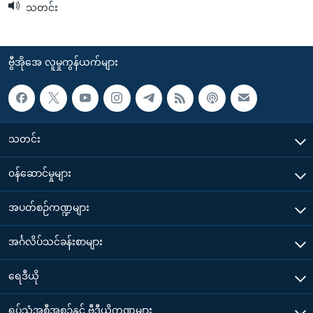
သတင်း
ဗွီအိုအေ လူမှုကွန်ယက်များ
သတင်း
၀န်ဆောင်မှုများ
အပတ်စဉ်ကဏ္ဍများ
အင်္ဂလိပ်သင်ခန်းစာများ
ရေဒီယို
ရုပ်သံအစီအစဉ်နှင့် ဗွီဒီယိုကဏ္ဍများ