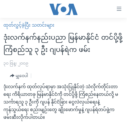
သုံး
ရ
လွယ်ကူ
ထုတ်လွှင့်ခဲ့ပြီး သတင်းများ
မူလစာမျက်နှာ
စေ
ဒုံးလက်နက်နည်းပညာ မြန်မာနိုင်ငံ တင်ပို့ဖို့
မြန်မာ
သည့်
ကြံစည်သူ ၃ ဦး ဂျပန်ရဲက ဖမ်း
ကမ္ဘာ့သတင်းများ
Link
ဗွီဒီယို
နိုင်ငံတကာ
၃၀ ဇြန္၊ ၂၀၀၉
များ
သတင်းလွတ်လပ်ခွင့်
အမေရိကန်
ပင်မ
မျှဝေပါ
ရပ်ဝန်းတခု လမ်းတခု အလွန်
တရုတ်
အကြောင်းအရာ
ဒုံးလက်နက် ထုတ်လုပ်ရာမှာ အသုံးပြုနိုင်တဲ့ သံလိုက်တိုင်းတာ
သို့
အင်္ဂလိပ်စာလေ့လာမယ်
အစ္စရေး-ပါလက်စတိုင်း
ရေး ကိရိယာတခု မြန်မာနိုင်ငံကို တင်ပို့ဖို့ ကြံစည်နေတယ်လို့ မ
ကျော်
အပတ်စဉ်ကဏ္ဍများ
အမေရိကန်သုံးအီဒီယံ
သင်္ကာရသူ ၃ ဦးကို ဂျပန် နိုင်ငံခြား ငွေလဲလှယ်ရေးနဲ့
ကြည့်
ကုန်သွယ်ရေး စည်းမျဉ်းတွေ ချိုးဖောက်မှုနဲ့ ဂျပန်ရဲတပ်ဖွဲ့က
ရေဒီယိုနှင့်ရုပ်သံ အချက်အလက်များ
မကြေးမုံရဲ့ အင်္ဂလိပ်စာ
ရေဒီယို
ရန်
ဖမ်းဆီးလိုက်ပါတယ်။
ပင်မ
ရေဒီယို/တီဗွီအစီအစဉ်
ရုပ်ရှင်ထဲက အင်္ဂလိပ်စာ
တီဗွီ