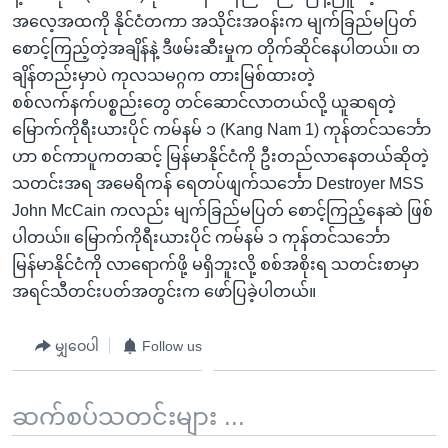
အလေ့အထကို နိုင်ငံတကာ အသိုင်းအဝန်းက မျက်ခြည်မပြတ်
စောင့်ကြည့်တဲ့အချိန်နဲ့ ဒီဖမ်းဆီးမှုက တိုက်ဆိုင်နေပါတယ်။ တ
ချိန်တည်းမှာပဲ ကုလသမဂ္ဂက တားမြစ်ထားတဲ့
စစ်လက်နက်ပစ္စည်းတွေ တင်ဆောင်လာတယ်လို့ ယူဆရတဲ့
မြောက်ကိုရီးယားပိုင် ကမ်နမ် ၁ (Kang Nam 1) ကုန်တင်သင်္ဘော
ဟာ စင်ကာပူကတဆင့် မြန်မာနိုင်ငံကို ဦးတည်လာနေတယ်ဆိုတဲ့
သတင်းအရ အမေရိကန် ရေတပ်ဖျက်သင်္ဘော Destroyer MSS
John McCain ကလည်း မျက်ခြည်မပြတ် စောင့်ကြည့်နေဆဲ ဖြစ်
ပါတယ်။ မြောက်ကိုရီးယားပိုင် ကမ်နမ် ၁ ကုန်တင်သင်္ဘော
မြန်မာနိုင်ငံကို လာရောက်ဖို့ မရှိဘူးလို့ စစ်အစိုးရ သတင်းစာမှာ
အရင်သီတင်းပတ်အတွင်းက ဖော်ပြခဲ့ပါတယ်။
မျှဝေပါ
Follow us
ဆက်စပ်သတင်းများ ...