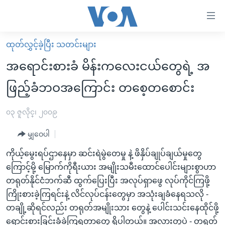
သုံး
ရ
လွယ်ကူ
ထုတ်လွှင့်ခဲ့ပြီး သတင်းများ
မူလစာမျက်နှာ
စေ
အရောင်းစားခံ မိန်းကလေးငယ်တွေရဲ့ အ
မြန်မာ
သည့်
ဖြည့်ခံဘဝအကြောင်း တစေ့တစောင်း
ကမ္ဘာ့သတင်းများ
Link
ဗွီဒီယို
နိုင်ငံတကာ
၀၃ ဇူလိုင္၊ ၂၀၀၉
များ
သတင်းလွတ်လပ်ခွင့်
အမေရိကန်
ပင်မ
မျှဝေပါ
ရပ်ဝန်းတခု လမ်းတခု အလွန်
တရုတ်
အကြောင်းအရာ
ကိုယ့်မွေးရပ်ဌာနေမှာ ဆင်းရဲမွဲတေမှု နဲ့ ဖိနှိပ်ချုပ်ချယ်မှုတွေ
သို့
အင်္ဂလိပ်စာလေ့လာမယ်
အစ္စရေး-ပါလက်စတိုင်း
ကြောင့်မို့ မြောက်ကိုရီးယား အမျိုးသမီးထောင်ပေါင်းများစွာဟာ
ကျော်
အပတ်စဉ်ကဏ္ဍများ
အမေရိကန်သုံးအီဒီယံ
တရုတ်နိုင်ငံဘက်ဆီ ထွက်ပြေးပြီး အလုပ်ရှာဖွေ လုပ်ကိုင်ကြဖို့
ကြည့်
ကြိုးစားခဲ့ကြရင်းနဲ့ လိင်လုပ်ငန်းတွေမှာ အသုံးချခံနေရသလို -
ရေဒီယိုနှင့်ရုပ်သံ အချက်အလက်များ
မကြေးမုံရဲ့ အင်္ဂလိပ်စာ
ရေဒီယို
ရန်
တချို့ဆိုရင်လည်း တရုတ်အမျိုးသား တွေနဲ့ ပေါင်းသင်းနေထိုင်ဖို့
ပင်မ
ရေဒီယို/တီဗွီအစီအစဉ်
ရုပ်ရှင်ထဲက အင်္ဂလိပ်စာ
တီဗွီ
ရောင်းစားခြင်းခံခဲ့ကြရတာတွေ ရှိပါတယ်။ အလားတူပဲ - တရုတ်