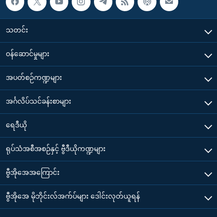
သတင်း
၀န်ဆောင်မှုများ
အပတ်စဉ်ကဏ္ဍများ
အင်္ဂလိပ်သင်ခန်းစာများ
ရေဒီယို
ရုပ်သံအစီအစဉ်နှင့် ဗွီဒီယိုကဏ္ဍများ
ဗွီအိုအေအကြောင်း
ဗွီအိုအေ မိုဘိုင်းလ်အက်ပ်များ ဒေါင်းလုတ်ယူရန်