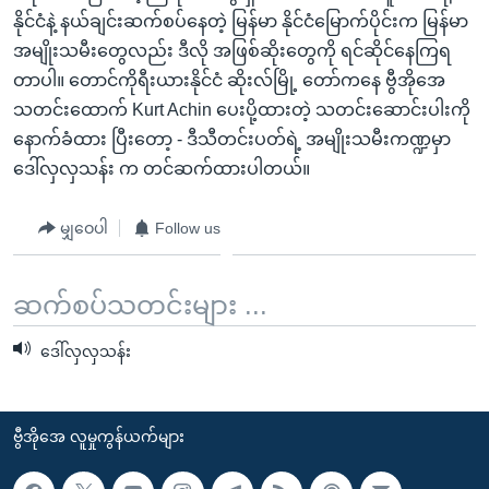
အ
သုတပဒေသာ အင်္ဂလိပ်စာ
နိုင်ငံနဲ့ နယ်ချင်းဆက်စပ်နေတဲ့ မြန်မာ နိုင်ငံမြောက်ပိုင်းက မြန်မာ
ညွန်း
Learning English
အမျိုးသမီးတွေလည်း ဒီလို အဖြစ်ဆိုးတွေကို ရင်ဆိုင်နေကြရ
စာမျက်နှာ
တာပါ။ တောင်ကိုရီးယားနိုင်ငံ ဆိုးလ်မြို့ တော်ကနေ ဗွီအိုအေ
သို့
ဗွီအိုအေ လူမှုကွန်ယက်များ
သတင်းထောက် Kurt Achin ပေးပို့ထားတဲ့ သတင်းဆောင်းပါးကို
ကျော်
နောက်ခံထား ပြီးတော့ - ဒီသီတင်းပတ်ရဲ့ အမျိုးသမီးကဏ္ဍမှာ
ကြည့်
ဒေါ်လှလှသန်း က တင်ဆက်ထားပါတယ်။
ရန်
ဘာသာစကားများ
ရှာဖွေ
မျှဝေပါ
Follow us
ရန်
နေရာ
ဆက်စပ်သတင်းများ ...
သို့
ကျော်
ဒေါ်လှလှသန်း
ရန်
ဗွီအိုအေ လူမှုကွန်ယက်များ