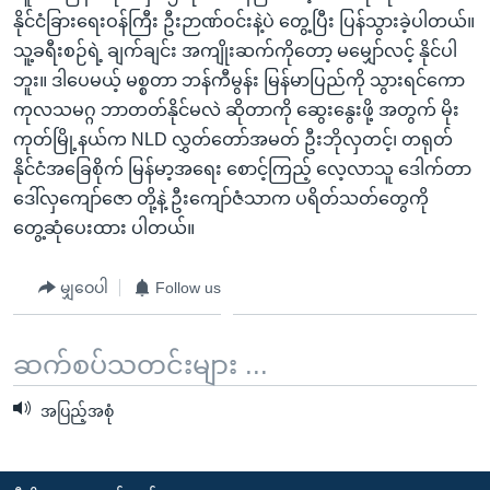
အ
သုတပဒေသာ အင်္ဂလိပ်စာ
နိုင်ငံခြားရေးဝန်ကြီး ဦးဉာဏ်ဝင်းနဲ့ပဲ တွေ့ပြီး ပြန်သွားခဲ့ပါတယ်။
ညွန်း
Learning English
သူ့ခရီးစဉ်ရဲ့ ချက်ချင်း အကျိုးဆက်ကိုတော့ မမျှော်လင့် နိုင်ပါ
စာမျက်နှာ
ဘူး။ ဒါပေမယ့် မစ္စတာ ဘန်ကီမွန်း မြန်မာပြည်ကို သွားရင်ကော
သို့
ဗွီအိုအေ လူမှုကွန်ယက်များ
ကုလသမဂ္ဂ ဘာတတ်နိုင်မလဲ ဆိုတာကို ဆွေးနွေးဖို့ အတွက် မိုး
ကျော်
ကုတ်မြို့နယ်က NLD လွှတ်တော်အမတ် ဦးဘိုလှတင့်၊ တရုတ်
ကြည့်
နိုင်ငံအခြေစိုက် မြန်မာ့အရေး စောင့်ကြည့် လေ့လာသူ ဒေါက်တာ
ရန်
ဒေါ်လှကျော်ဇော တို့နဲ့ ဦးကျော်ဇံသာက ပရိတ်သတ်တွေကို
ဘာသာစကားများ
ရှာဖွေ
တွေ့ဆုံပေးထား ပါတယ်။
ရန်
နေရာ
မျှဝေပါ
Follow us
သို့
ကျော်
ဆက်စပ်သတင်းများ ...
ရန်
အပြည့်အစုံ