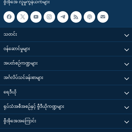
ဗွီအိုအေ လူမှုကွန်ယက်များ
သတင်း
၀န်ဆောင်မှုများ
အပတ်စဉ်ကဏ္ဍများ
အင်္ဂလိပ်သင်ခန်းစာများ
ရေဒီယို
ရုပ်သံအစီအစဉ်နှင့် ဗွီဒီယိုကဏ္ဍများ
ဗွီအိုအေအကြောင်း