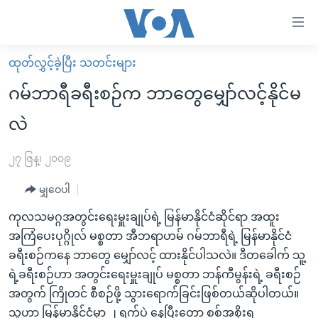
သုံး
ရ
လွယ်ကူ
ထုတ်လွှင့်ခဲ့ပြီး သတင်းများ
မူလစာမျက်နှာ
စေ
ဂမ်ဘာရီခရီးစဉ်က ဘာတွေမျှော်လင့်နိုင်မ
မြန်မာ
သည့်
လဲ
ကမ္ဘာ့သတင်းများ
Link
ဗွီဒီယို
နိုင်ငံတကာ
၂၇ ဇြန္၊ ၂၀၀၉
များ
သတင်းလွတ်လပ်ခွင့်
အမေရိကန်
ပင်မ
မျှဝေပါ
ရပ်ဝန်းတခု လမ်းတခု အလွန်
တရုတ်
အကြောင်းအရာ
ကုလသမဂ္ဂအတွင်းရေးမှူးချုပ်ရဲ့ မြန်မာနိုင်ငံဆိုင်ရာ အထူး
သို့
အင်္ဂလိပ်စာလေ့လာမယ်
အစ္စရေး-ပါလက်စတိုင်း
အကြံပေးပုဂ္ဂိုလ် မစ္စတာ အီဘရာဟမ် ဂမ်ဘာရီရဲ့ မြန်မာနိုင်ငံ
ကျော်
အပတ်စဉ်ကဏ္ဍများ
အမေရိကန်သုံးအီဒီယံ
ခရီးစဉ်ကနေ ဘာတွေ မျှော်လင့် ထားနိုင်ပါသလဲ။ ဒီတခေါက် သူ့
ကြည့်
ရဲ့ခရီးစဉ်ဟာ အတွင်းရေးမှူးချုပ် မစ္စတာ ဘန်ကီမွန်းရဲ့ ခရီးစဉ်
ရေဒီယိုနှင့်ရုပ်သံ အချက်အလက်များ
မကြေးမုံရဲ့ အင်္ဂလိပ်စာ
ရေဒီယို
ရန်
အတွက် ကြိုတင် စီစဉ်ဖို့ သွားရောက်ခြင်းဖြစ်တယ်ဆိုပါတယ်။
ပင်မ
ရေဒီယို/တီဗွီအစီအစဉ်
ရုပ်ရှင်ထဲက အင်္ဂလိပ်စာ
တီဗွီ
သူဟာ မြန်မာနိုင်ငံမှာ ၂ ရက်ပဲ နေပြီးတော့ စစ်အစိုးရ