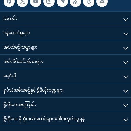
သတင်း
၀န်ဆောင်မှုများ
အပတ်စဉ်ကဏ္ဍများ
အင်္ဂလိပ်သင်ခန်းစာများ
ရေဒီယို
ရုပ်သံအစီအစဉ်နှင့် ဗွီဒီယိုကဏ္ဍများ
ဗွီအိုအေအကြောင်း
ဗွီအိုအေ မိုဘိုင်းလ်အက်ပ်များ ဒေါင်းလုတ်ယူရန်