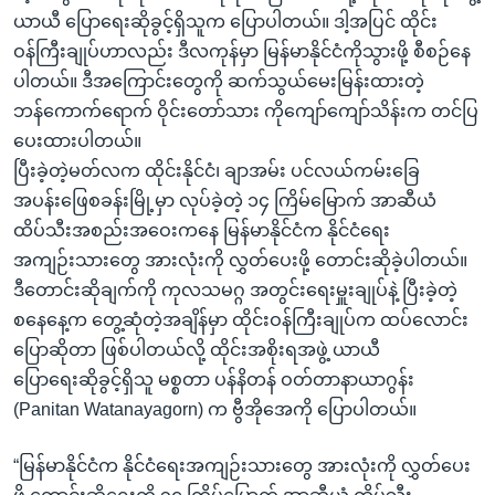
အ
သုတပဒေသာ အင်္ဂလိပ်စာ
ယာယီ ပြောရေးဆိုခွင့်ရှိသူက ပြောပါတယ်။ ဒါ့အပြင် ထိုင်း
ညွန်း
Learning English
ဝန်ကြီးချုပ်ဟာလည်း ဒီလကုန်မှာ မြန်မာနိုင်ငံကိုသွားဖို့ စီစဉ်နေ
စာမျက်နှာ
ပါတယ်။ ဒီအကြောင်းတွေကို ဆက်သွယ်မေးမြန်းထားတဲ့
သို့
ဗွီအိုအေ လူမှုကွန်ယက်များ
ဘန်ကောက်ရောက် ဝိုင်းတော်သား ကိုကျော်ကျော်သိန်းက တင်ပြ
ကျော်
ပေးထားပါတယ်။
ကြည့်
ပြီးခဲ့တဲ့မတ်လက ထိုင်းနိုင်ငံ၊ ချာအမ်း ပင်လယ်ကမ်းခြေ
ရန်
အပန်းဖြေစခန်းမြို့မှာ လုပ်ခဲ့တဲ့ ၁၄ ကြိမ်မြောက် အာဆီယံ
ဘာသာစကားများ
ရှာဖွေ
ထိပ်သီးအစည်းအဝေးကနေ မြန်မာနိုင်ငံက နိုင်ငံရေး
ရန်
အကျဉ်းသားတွေ အားလုံးကို လွှတ်ပေးဖို့ တောင်းဆိုခဲ့ပါတယ်။
နေရာ
ဒီတောင်းဆိုချက်ကို ကုလသမဂ္ဂ အတွင်းရေးမှူးချုပ်နဲ့ ပြီးခဲ့တဲ့
သို့
စနေနေ့က တွေ့ဆုံတဲ့အချိန်မှာ ထိုင်းဝန်ကြီးချုပ်က ထပ်လောင်း
ကျော်
ပြောဆိုတာ ဖြစ်ပါတယ်လို့ ထိုင်းအစိုးရအဖွဲ့ ယာယီ
ရန်
ပြောရေးဆိုခွင့်ရှိသူ မစ္စတာ ပန်နိတန် ဝတ်တာနာယာဂွန်း
(Panitan Watanayagorn) က ဗွီအိုအေကို ပြောပါတယ်။
“မြန်မာနိုင်ငံက နိုင်ငံရေးအကျဉ်းသားတွေ အားလုံးကို လွှတ်ပေး