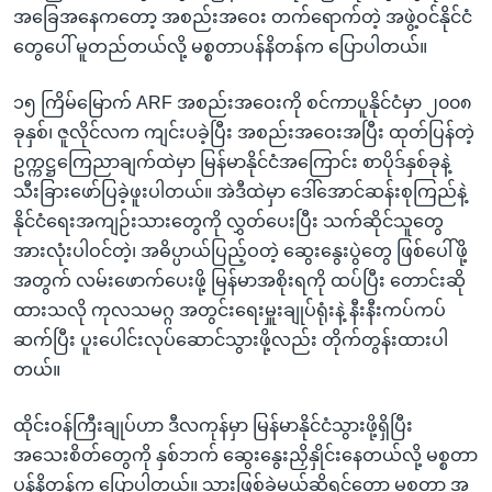
အခြေအနေကတော့ အစည်းအဝေး တက်ရောက်တဲ့ အဖွဲ့ဝင်နိုင်ငံ
တွေပေါ် မူတည်တယ်လို့ မစ္စတာပန်နိတန်က ပြောပါတယ်။
၁၅ ကြိမ်မြောက် ARF အစည်းအဝေးကို စင်ကာပူနိုင်ငံမှာ ၂၀၀၈
ခုနှစ်၊ ဇူလိုင်လက ကျင်းပခဲ့ပြီး အစည်းအဝေးအပြီး ထုတ်ပြန်တဲ့
ဥက္ကဋ္ဌကြေညာချက်ထဲမှာ မြန်မာနိုင်ငံအကြောင်း စာပိုဒ်နှစ်ခုနဲ့
သီးခြားဖော်ပြခဲ့ဖူးပါတယ်။ အဲဒီထဲမှာ ဒေါ်အောင်ဆန်းစုကြည်နဲ့
နိုင်ငံရေးအကျဉ်းသားတွေကို လွှတ်ပေးပြီး သက်ဆိုင်သူတွေ
အားလုံးပါဝင်တဲ့၊ အဓိပ္ပာယ်ပြည့်ဝတဲ့ ဆွေးနွေးပွဲတွေ ဖြစ်ပေါ်ဖို့
အတွက် လမ်းဖောက်ပေးဖို့ မြန်မာအစိုးရကို ထပ်ပြီး တောင်းဆို
ထားသလို ကုလသမဂ္ဂ အတွင်းရေးမှူးချုပ်ရုံးနဲ့ နီးနီးကပ်ကပ်
ဆက်ပြီး ပူးပေါင်းလုပ်ဆောင်သွားဖို့လည်း တိုက်တွန်းထားပါ
တယ်။
ထိုင်းဝန်ကြီးချုပ်ဟာ ဒီလကုန်မှာ မြန်မာနိုင်ငံသွားဖို့ရှိပြီး
အသေးစိတ်တွေကို နှစ်ဘက် ဆွေးနွေးညှိနှိုင်းနေတယ်လို့ မစ္စတာ
ပန်နိတန်က ပြောပါတယ်။ သွားဖြစ်ခဲ့မယ်ဆိုရင်တော့ မစ္စတာ အ