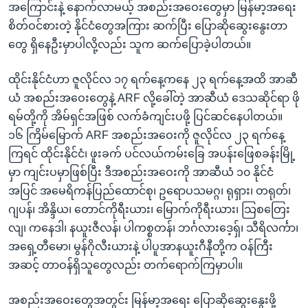
အကြောင်းနဲ့ နောက်လာမယ့် အစည်းအဝေးတွေမှာ မြန်မာ့အရေး
စိတ်ဝင်စားတဲ့ နိုင်ငံတွေအကြား ဆက်ပြီး ပြောဆိုဆွေးနွေးတာ
တွေ ရှိနေဦးမှာပါလို့လည်း သူက ဆက်ပြောခဲ့ပါတယ်။
ထိုင်းနိုင်ငံဟာ ဇူလိုင်လ ၁၇ ရက်နေ့ကနေ ၂၃ ရက်နေ့အထိ အာဆီ
ယံ အစည်းအဝေးတွေနဲ့ ARF လို့ခေါ်တဲ့ အာဆီယံ ဒေသဆိုင်ရာ ဖို
ရမ်တို့ကို အိမ်ရှင်အဖြစ် လက်ခံကျင်းပဖို့ ပြင်ဆင်နေပါတယ်။
၁၆ ကြိမ်မြောက် ARF အစည်းအဝေးကို ဇူလိုင်လ ၂၃ ရက်နေ့
ကြရင် ထိုင်းနိုင်ငံ၊ ဖူးခက် ပင်လယ်ကမ်းခြေ အပန်းဖြေစခန်းမြို့
မှာ ကျင်းပမှာဖြစ်ပြီး ဒီအစည်းအဝေးကို အာဆီယံ ၁၀ နိုင်ငံ
အပြင် အမေရိကန်ပြည်ထောင်စု၊ ဥရောပသမဂ္ဂ၊ ရုရှား၊ တရုတ်၊
ဂျပန်၊ အိန္ဒိယ၊ တောင်ကိုရီးယား၊ မြောက်ကိုရီးယား၊ သြစတြေး
လျ၊ ကနေဒါ၊ နယူးဇီလန်၊ ပါကစ္စတန်၊ ဘင်္ဂလားဒေ့ရှ်၊ သီရိလင်္ကာ၊
အရှေ့တီမော၊ မွန်ဂိုလီးယားနဲ့ ပါပူအာနယူးဂီနီတို့က ဝန်ကြီး
အဆင့် တာဝန်ရှိသူတွေလည်း တက်ရောက်ကြမှာပါ။
အစည်းအဝေးတွေအတွင်း မြန်မာ့အရေး ပြောဆိုဆွေးနွေးဖို့