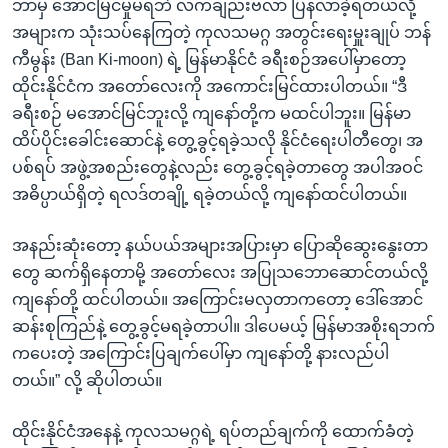
ဘာမှ အောင်မြင်မှုမရဘဲ လက်ချည်းဗလာ ပြန်လာခဲ့ရတယ်လို့
အများက သုံးသပ်နေကြတဲ့ ကုလသမဂ္ဂ အတွင်းရေးမှူးချုပ် ဘန်
ကီမွန်း (Ban Ki-moon) ရဲ့ မြန်မာနိုင်ငံ ခရီးစဉ်အပေါ်မှာတော့
ထိုင်းနိုင်ငံက အတော်လေးကို အကောင်းမြင်ထားပါတယ်။ “ဒီ
ခရီးစဉ် မအောင်မြင်ဘူးလို့ ကျနော်တို့က မထင်ပါဘူး။ မြန်မာ
ထိပ်ပိုင်းခေါင်းဆောင်နဲ့ တွေ့ခွင့်ရခဲ့သလို နိုင်ငံရေးပါတီတွေ၊ အ
ပစ်ရပ် အဖွဲ့အစည်းတွေနဲ့လည်း တွေ့ခွင့်ရခဲ့တာတွေ အပါအဝင်
အဓိပ္ပာယ်ရှိတဲ့ ရလဒ်တချို့ ရခဲ့တယ်လို့ ကျနော်ထင်ပါတယ်။
အနည်းဆုံးတော့ နယ်ပယ်အများအပြားမှာ ပြောဆိုဆွေးနွေးတာ
တွေ ဆက်ရှိနေတာမို့ အတော်လေး အပြုသဘောဆောင်တယ်လို့
ကျနော်တို့ ထင်ပါတယ်။ အကြောင်းမလှတာကတော့ ဒေါ်အောင်
ဆန်းစုကြည်နဲ့ တွေ့ခွင့်မရခဲ့တာပါ။ ဒါပေမယ့် မြန်မာအစိုးရဘက်
ကပေးတဲ့ အကြောင်းပြချက်ပေါ်မှာ ကျနော်တို့ နားလည်ပါ
တယ်။” လို့ ဆိုပါတယ်။
ထိုင်းနိုင်ငံအနေနဲ့ ကုလသမဂ္ဂရဲ့ ရပ်တည်ချက်ကို ထောက်ခံတဲ့