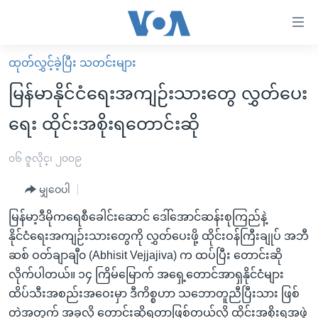
သုံး
ရ
လွယ်ကူ
ထုတ်လွှင့်ခဲ့ပြီး သတင်းများ
မူလစာမျက်နှာ
စေ
မြန်မာနိုင်ငံရေးအကျဉ်းသားတွေ လွှတ်ပေး
မြန်မာ
သည့်
ရေး ထိုင်းအစိုးရတောင်းဆို
ကမ္ဘာ့သတင်းများ
Link
ဗွီဒီယို
နိုင်ငံတကာ
၀၆ ဇူလိုင္၊ ၂၀၀၉
များ
သတင်းလွတ်လပ်ခွင့်
အမေရိကန်
ပင်မ
မျှဝေပါ
ရပ်ဝန်းတခု လမ်းတခု အလွန်
တရုတ်
အကြောင်းအရာ
မြန်မာ့ဒီမိုကရေစီခေါင်းဆောင် ဒေါ်အောင်ဆန်းစုကြည်နဲ့
သို့
အင်္ဂလိပ်စာလေ့လာမယ်
အစ္စရေး-ပါလက်စတိုင်း
နိုင်ငံရေးအကျဉ်းသားတွေကို လွှတ်ပေးဖို့ ထိုင်းဝန်ကြီးချုပ် အဘီ
ကျော်
အပတ်စဉ်ကဏ္ဍများ
အမေရိကန်သုံးအီဒီယံ
ဆစ် ဝတ်ချာချီ၀ (Abhisit Vejjajiva) က ထပ်ပြီး တောင်းဆို
ကြည့်
လိုက်ပါတယ်။ ၁၄ ကြိမ်မြောက် အရှေ့တောင်အာရှနိုင်ငံများ
ရေဒီယိုနှင့်ရုပ်သံ အချက်အလက်များ
မကြေးမုံရဲ့ အင်္ဂလိပ်စာ
ရေဒီယို
ရန်
ထိပ်သီးအစည်းအဝေးမှာ ဒီကိစ္စဟာ သဘောတူညီပြီးသား ဖြစ်
ပင်မ
ရေဒီယို/တီဗွီအစီအစဉ်
ရုပ်ရှင်ထဲက အင်္ဂလိပ်စာ
တီဗွီ
တဲ့အတွက် အခုလို တောင်းဆိုရတာဖြစ်တယ်လို့ ထိုင်းအစိုးရအဖွဲ့