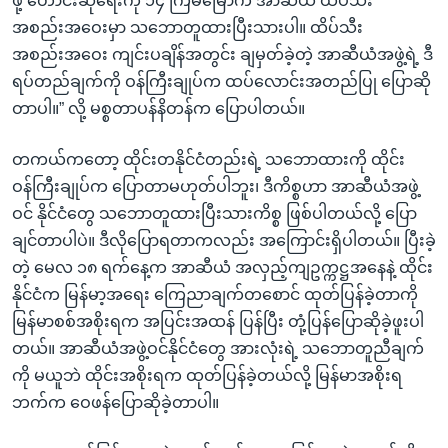
ဖို့ တောင်းဆိုရေးကို ၁၄ ကြိမ်မြောက် အာဆီယံ ထိပ်သီး
အစည်းအဝေးမှာ သဘောတူထားပြီးသားပါ။ ထိပ်သီး
အစည်းအဝေး ကျင်းပချိန်အတွင်း ချမှတ်ခဲ့တဲ့ အာဆီယံအဖွဲ့ရဲ့ ဒီ
ရပ်တည်ချက်ကို ဝန်ကြီးချုပ်က ထပ်လောင်းအတည်ပြု ပြောဆို
တာပါ။” လို့ မစ္စတာပန်နိတန်က ပြောပါတယ်။
တကယ်ကတော့ ထိုင်းတနိုင်ငံတည်းရဲ့ သဘောထားကို ထိုင်း
ဝန်ကြီးချုပ်က ပြောတာမဟုတ်ပါဘူး၊ ဒီကိစ္စဟာ အာဆီယံအဖွဲ့
ဝင် နိုင်ငံတွေ သဘောတူထားပြီးသားကိစ္စ ဖြစ်ပါတယ်လို့ ပြော
ချင်တာပါပဲ။ ဒီလိုပြောရတာကလည်း အကြောင်းရှိပါတယ်။ ပြီးခဲ့
တဲ့ မေလ ၁၈ ရက်နေ့က အာဆီယံ အလှည့်ကျဥက္ကဋ္ဌအနေနဲ့ ထိုင်း
နိုင်ငံက မြန်မာ့အရေး ကြေညာချက်တစောင် ထုတ်ပြန်ခဲ့တာကို
မြန်မာစစ်အစိုးရက အပြင်းအထန် ပြန်ပြီး တုံ့ပြန်ပြောဆိုခဲ့ဖူးပါ
တယ်။ အာဆီယံအဖွဲ့ဝင်နိုင်ငံတွေ အားလုံးရဲ့ သဘောတူညီချက်
ကို မယူဘဲ ထိုင်းအစိုးရက ထုတ်ပြန်ခဲ့တယ်လို့ မြန်မာအစိုးရ
ဘက်က ဝေဖန်ပြောဆိုခဲ့တာပါ။