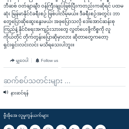
ဘီဆစ် ဝတ်ချာချီ၀ ဝန်ကြီးချုပ်ဖြစ်ပြီးကတည်းကဆိုရင် ပထမ
ဆုံး မြန်မာနိုင်ငံခရီးစဉ် ဖြစ်ပါလိမ့်မယ်။ ဒီခရီးစဉ်အတွင်း ဘာ
တွေပြောဆိုဆွေးနွေးမယ်၊ အခုပြောသလို ဒေါ်အောင်ဆန်းစု
ကြည်နဲ့ နိုင်ငံရေးအကျဉ်းသားတွေ လွှတ်ပေးဖို့ကိစ္စကို လူ
ကိုယ်တိုင် တိုက်တွန်းပြောဆိုမှာလား ဆိုတာတွေကတော့
ရှင်းရှင်းလင်းလင်း မသိရသေးပါဘူး။
မျှဝေပါ
Follow us
ဆက်စပ်သတင်းများ ...
နားဆင်ရန်
ဗွီအိုအေ လူမှုကွန်ယက်များ