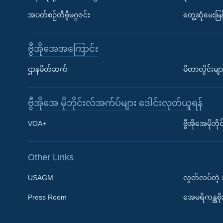
အပတ်စဉ်တီဗွီမဂ္ဂဇင်း
တွေ့ဆုံမေးမြန
ဗွီအိုအေအကြောင်း
ဌာနမိတ်ဆက်
မီတာလှိုင်းမျာ
ဗွီအိုအေ မိုဘိုင်းလ်အက်ပ်များ ဒေါင်းလုတ်ယူရန်
Learning English
VOA+
ဗွီအိုအေမိုဘ
ဗွီအိုအေ လူမှုကွန်ယက်များ
Other Links
USAGM
လွတ်လပ်တဲ့
Press Room
အေမရိကန္အစိ
ဘာသာစကားများ