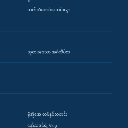
သက်တံရောင်သတင်းလွှာ
သုတပဒေသာ အင်္ဂလိပ်စာ
ဗွီအိုအေ တမိနစ်သတင်း
နော်သဇင်ရဲ့ Vlog