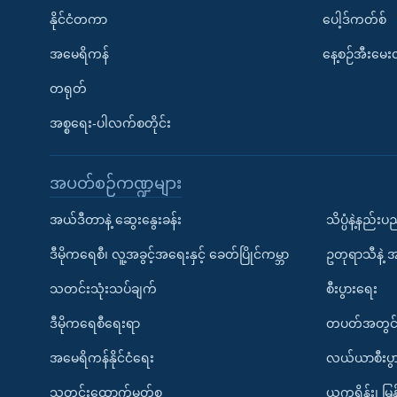
နိုင်ငံတကာ
ပေါ့ဒ်ကတ်စ်
အမေရိကန်
နေ့စဉ်အီးမေ
တရုတ်
အစ္စရေး-ပါလက်စတိုင်း
အပတ်စဉ်ကဏ္ဍများ
အယ်ဒီတာနဲ့ ဆွေးနွေးခန်း
သိပ္ပံနဲ့နည်း
ဒီမိုကရေစီ၊ လူ့အခွင့်အရေးနှင့် ခေတ်ပြိုင်ကမ္ဘာ
ဥတုရာသီနဲ့ 
သတင်းသုံးသပ်ချက်
စီးပွားရေး
ဒီမိုကရေစီရေးရာ
တပတ်အတွင်
အမေရိကန်နိုင်ငံရေး
လယ်ယာစီးပွ
သတင်းထောက်မှတ်စု
ယူကရိန်း၊ မြန