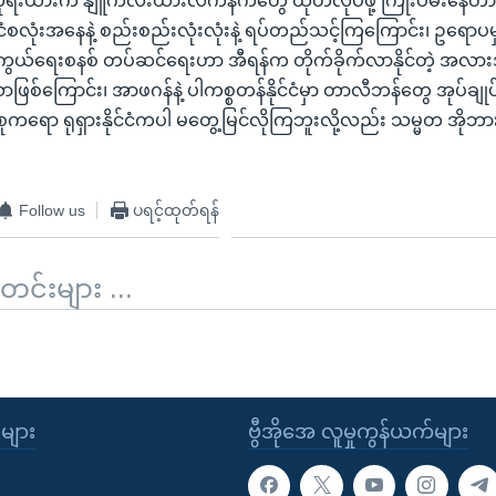
်ကိုရီးယားက နျူကလီးယားလက်နက်တွေ ထုတ်လုပ်ဖို့ ကြိုးပမ်းနေတာ
ိုင်ငံစလုံးအနေနဲ့ စည်းစည်းလုံးလုံးနဲ့ ရပ်တည်သင့်ကြကြောင်း၊ ဥရောပ
ကွယ်ရေးစနစ် တပ်ဆင်ရေးဟာ အီရန်က တိုက်ခိုက်လာနိုင်တဲ့ အလ
ဖြစ်ကြောင်း၊ အာဖဂန်နဲ့ ပါကစ္စတန်နိုင်ငံမှာ တာလီဘန်တွေ အုပ်ချုပ
ုကရော ရုရှားနိုင်ငံကပါ မတွေ့မြင်လိုကြဘူးလို့လည်း သမ္မတ အိုဘ
Follow us
ပရင့်ထုတ်ရန်
်းများ ...
ုများ
ဗွီအိုအေ လူမှုကွန်ယက်များ