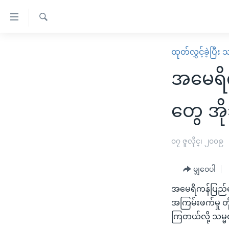
သုံး
ရ
ရှာဖွေ
လွယ်ကူ
မူလစာမျက်နှာ
ထုတ်လွှင့်ခဲ့ပြီ
ရ
စေ
မြန်မာ
လာ
အမေရိက
သည့်
ဒ်
ကမ္ဘာ့သတင်းများ
Link
ဗွီဒီယို
နိုင်ငံတကာ
တွေ အိ
များ
သတင်းလွတ်လပ်ခွင့်
အမေရိကန်
ပင်မ
ရပ်ဝန်းတခု လမ်းတခု အလွန်
တရုတ်
၀၇ ဇူလိုင္၊ ၂၀၀၉
အကြောင်းအရာ
အင်္ဂလိပ်စာလေ့လာမယ်
အစ္စရေး-ပါလက်စတိုင်း
သို့
မျှဝေပါ
အပတ်စဉ်ကဏ္ဍများ
အမေရိကန်သုံးအီဒီယံ
ကျော်
အမေရိကန်ပြည်ထော
ကြည့်
ရေဒီယိုနှင့်ရုပ်သံ အချက်အလက်များ
မကြေးမုံရဲ့ အင်္ဂလိပ်စာ
ရေဒီယို
အကြမ်းဖက်မှု တ
ရန်
ရေဒီယို/တီဗွီအစီအစဉ်
ရုပ်ရှင်ထဲက အင်္ဂလိပ်စာ
တီဗွီ
ကြတယ်လို့ သမ္
ပင်မ