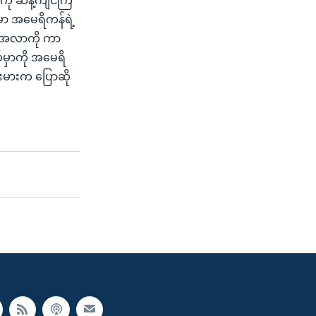
ကို ဆန့်ကျင်ကြ
မှာ အမေရိကန်ရဲ့
ားအလာကို ကာ
်မှာကို အမေရိ
ားမားက ပြောဆို