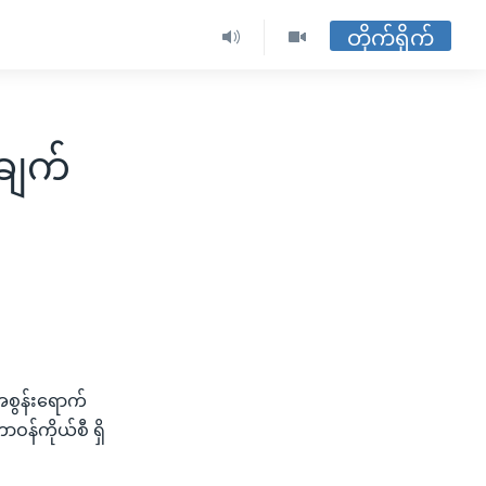
တိုက်ရိုက်
ချက်
အစွန်းရောက်
န်ကိုယ်စီ ရှိ