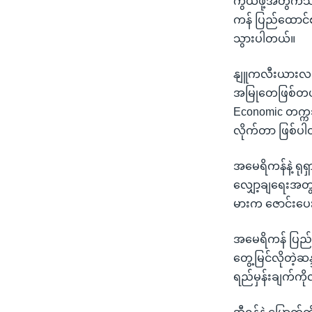
ကွယ်ဖို့အတွက်သာ
ကန် ပြည်ထောင်စ
သွားပါတယ်။
နျူကလီးယားလက်န
အမြုတေဖြစ်တယ်လိ
Economic တက္ကသ
လိုက်တာ ဖြစ်ပ
အမေရိကန်နဲ့ ရုရ
လျှော့ချရေးအတွ
မားက ဇောင်းပေ
အမေရိကန် ပြည်ထော
တွေ့မြင်လိုတဲ့ဆန
ရည်မှန်းချက်က