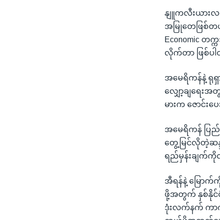
သုတပဒေသာ အင်္ဂလိပ်စာ
အ
နျူကလီးယားလက်န
ညွန်း
အမြုတေဖြစ်တယ်လိ
စာမျက်နှာ
Economic တက္ကသ
သို့
လိုက်တာ ဖြစ်ပ
ကျော်
ကြည့်
အမေရိကန်နဲ့ ရုရ
ရန်
လျှော့ချရေးအတွ
ရှာဖွေ
မားက ဇောင်းပေ
ရန်
နေရာ
အမေရိကန် ပြည်ထော
သို့
တွေ့မြင်လိုတဲ့ဆန
ကျော်
ရည်မှန်းချက်က
ရန်
အီရန်နဲ့ မြောက
ဖို့အတွက် နှစ်န
ဒုံးလက်နက် ကာ