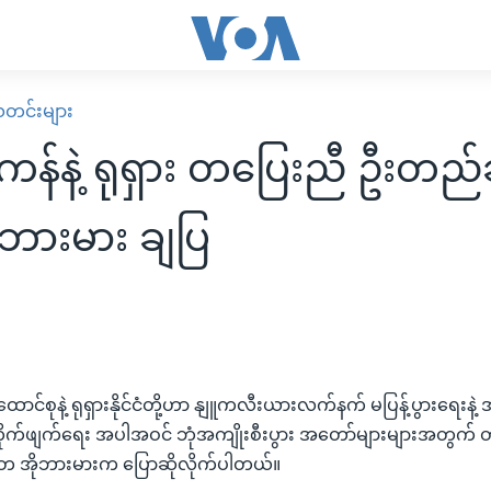
း သတင်းများ
န်နဲ့ ရုရှား တပြေးညီ ဦးတည်
ုဘားမား ချပြ
င်စုနဲ့ ရုရှားနိုင်ငံတို့ဟာ နျူကလီးယားလက်နက် မပြန့်ပွားရေးနဲ့ 
ိုက်ဖျက်ရေး အပါအဝင် ဘုံအကျိုးစီးပွား အတော်များများအတွက် တာဝ
မတ အိုဘားမားက ပြောဆိုလိုက်ပါတယ်။