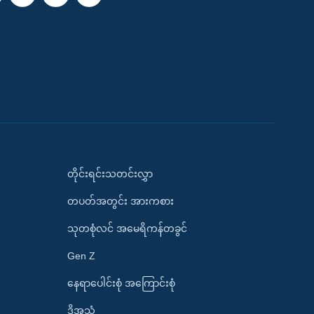
တိုင်းရင်းသတင်းလွှာ
တပတ်အတွင်း အားကစား
သုတစုံလင် အမေရိကန်တခွင်
Gen Z
နေရာပေါင်းစုံ အကြောင်းစုံ
ဒို့အသံ