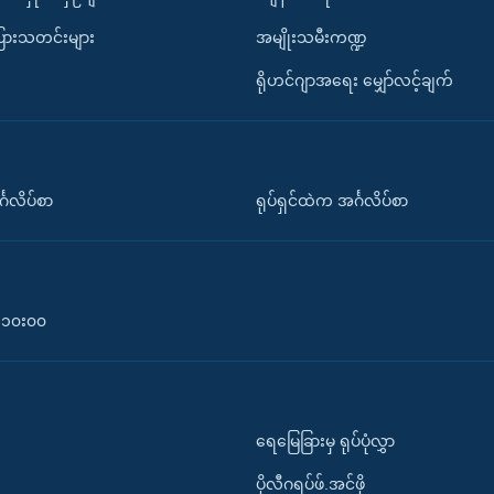
ပြားသတင်းများ
အမျိုးသမီးကဏ္ဍ
ရိုဟင်ဂျာအရေး မျှော်လင့်ချက်
်္ဂလိပ်စာ
ရုပ်ရှင်ထဲက အင်္ဂလိပ်စာ
၀-၁၀း၀၀
ရေမြေခြားမှ ရုပ်ပုံလွှာ
ပိုလီဂရပ်ဖ်.အင်ဖို