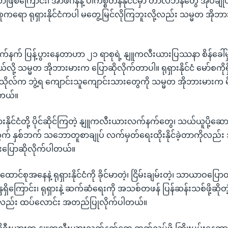
ဖြစ်ကြောင်း၊ အာဖဂန်နဲ့ ပါကစ္စတန်နိုင်ငံမှာ တာလီဘန်တွေ အုပ်ချုပ
ုကရော ရုရှားနိုင်ငံကပါ မတွေ့မြင်လိုကြဘူးလို့လည်း သမ္မတ အိုဘ
က် ပြန့်ပွားနေတာဟာ ၂၁ ရာစုရဲ့ နျူကလီးယားပြဿနာ စိန်ခေါ်မှု
ု့ သမ္မတ အိုဘားမားက ပြောဆိုလိုက်တာပါ။ ရုရှားနိုင်ငံ မော်စကိုရ
ိုလ်က ဘွဲ့ရ ကျောင်းသူကျောင်းသားတွေကို သမ္မတ အိုဘားမားက မိန့
ါတယ်။
ှားနိုင်ငံတို့ ပိုင်ဆိုင်ကြတဲ့ နျူကလီးယားလက်နက်တွေ၊ သယ်ယူပို့
က် နှစ်ဘက် သဘောတူစာချုပ် လက်မှတ်ရေးထိုးနိုင်ခဲ့တာကိုလည်း
းပြောဆိုလိုက်ပါတယ်။
င်စုအနေနဲ့ ရုရှားနိုင်ငံကို ခိုင်မာတဲ့၊ ငြိမ်းချမ်းတဲ့၊ သာယာဝပြောတဲ့
္ဒရှိကြောင်း၊ ရုရှားနဲ့ ဆက်ဆံရေးကို အသစ်တဖန် ပြန်ဆန်းသစ်ဖို့ဆိုတဲ့ 
ိုလည်း ထပ်လောင်း အတည်ပြုလိုက်ပါတယ်။