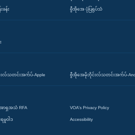
်းခန်း
ဗွီအိုအေ ပုံပြရုပ်သံ
း
ိုင်းလ်သတင်းအက်ပ်-Apple
ဗွီအိုအေမိုဘိုင်းလ်သတင်းအက်ပ်-An
 အာရှအသံ RFA
VOA's Privacy Policy
ုးရမူဝါဒ
Accessibility