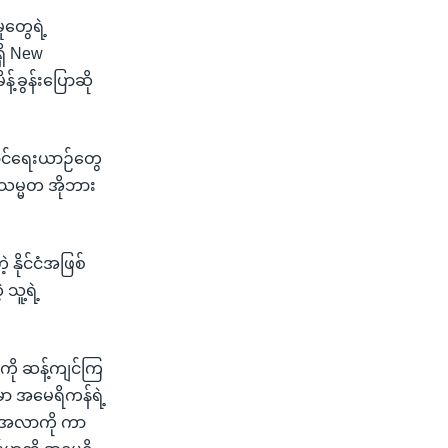
တွေရဲ့
ှိ New
်ခွန်းပြောဆို
ဆောင်ရေးယာဉ်တွေ
 သမ္မတ အိုဘား
 နိုင်ငံအဖြစ်
သူ့ရဲ့
ကို ဆန့်ကျင်ကြ
မှာ အမေရိကန်ရဲ့
ားအလာကို ကာ