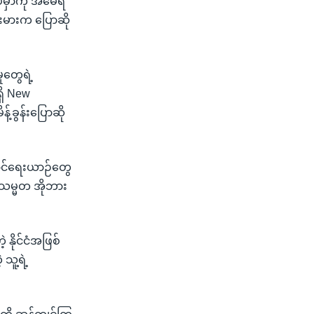
်မှာကို အမေရိ
ားမားက ပြောဆို
တွေရဲ့
ှိ New
်ခွန်းပြောဆို
ဆောင်ရေးယာဉ်တွေ
 သမ္မတ အိုဘား
 နိုင်ငံအဖြစ်
သူ့ရဲ့