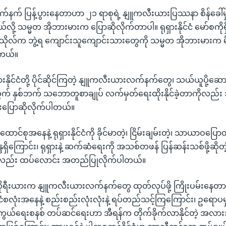
က် ပြန့်ပွားနေတာဟာ ၂၁ ရာစုရဲ့ နျူကလီးယားပြဿနာ စိန်ခေါ်မှု
ု့ သမ္မတ အိုဘားမားက ပြောဆိုလိုက်တာပါ။ ရုရှားနိုင်ငံ မော်စကိုရ
ိုလ်က ဘွဲ့ရ ကျောင်းသူကျောင်းသားတွေကို သမ္မတ အိုဘားမားက မိန့
ါတယ်။
ှားနိုင်ငံတို့ ပိုင်ဆိုင်ကြတဲ့ နျူကလီးယားလက်နက်တွေ၊ သယ်ယူပို့
က် နှစ်ဘက် သဘောတူစာချုပ် လက်မှတ်ရေးထိုးနိုင်ခဲ့တာကိုလည်း
းပြောဆိုလိုက်ပါတယ်။
င်စုအနေနဲ့ ရုရှားနိုင်ငံကို ခိုင်မာတဲ့၊ ငြိမ်းချမ်းတဲ့၊ သာယာဝပြောတဲ့
္ဒရှိကြောင်း၊ ရုရှားနဲ့ ဆက်ဆံရေးကို အသစ်တဖန် ပြန်ဆန်းသစ်ဖို့ဆိုတဲ့ 
ိုလည်း ထပ်လောင်း အတည်ပြုလိုက်ပါတယ်။
်ကိုရီးယားက နျူကလီးယားလက်နက်တွေ ထုတ်လုပ်ဖို့ ကြိုးပမ်းနေတာ
ိုင်ငံစလုံးအနေနဲ့ စည်းစည်းလုံးလုံးနဲ့ ရပ်တည်သင့်ကြကြောင်း၊ ဥရောပ
ကွယ်ရေးစနစ် တပ်ဆင်ရေးဟာ အီရန်က တိုက်ခိုက်လာနိုင်တဲ့ အလ