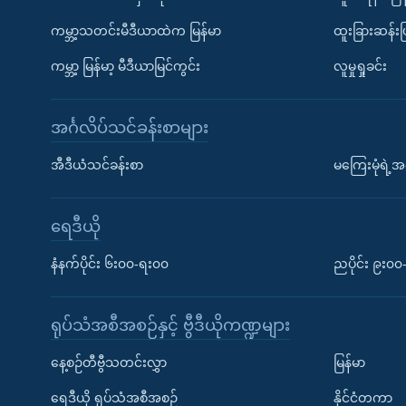
ကမ္ဘာ့သတင်းမီဒီယာထဲက မြန်မာ
ထူးခြားဆန်း
ကမ္ဘာ့ မြန်မာ့ မီဒီယာမြင်ကွင်း
လူမှုရှုခင်း
အင်္ဂလိပ်သင်ခန်းစာများ
အီဒီယံသင်ခန်းစာ
မကြေးမုံရဲ့အင
ရေဒီယို
နံနက်ပိုင်း ၆း၀၀-ရး၀၀
ညပိုင်း ၉း၀
ရုပ်သံအစီအစဉ်နှင့် ဗွီဒီယိုကဏ္ဍများ
နေ့စဉ်တီဗွီသတင်းလွှာ
မြန်မာ
ရေဒီယို ရုပ်သံအစီအစဉ်
နိုင်ငံတကာ