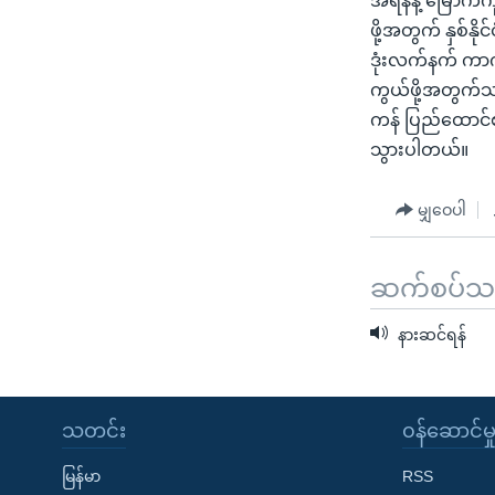
အီရန်နဲ့ မြောက
ဖို့အတွက် နှစ်န
ဒုံးလက်နက် ကာ
ကွယ်ဖို့အတွက်သာ
ကန် ပြည်ထောင်စ
သွားပါတယ်။
မျှဝေပါ
ဆက်စပ်သတင
နားဆင်ရန်
သတင်း
၀န်ဆောင်မှ
မြန်မာ
RSS