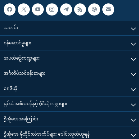
သတင်း
၀န်ဆောင်မှုများ
အပတ်စဉ်ကဏ္ဍများ
အင်္ဂလိပ်သင်ခန်းစာများ
ရေဒီယို
ရုပ်သံအစီအစဉ်နှင့် ဗွီဒီယိုကဏ္ဍများ
ဗွီအိုအေအကြောင်း
ဗွီအိုအေ မိုဘိုင်းလ်အက်ပ်များ ဒေါင်းလုတ်ယူရန်