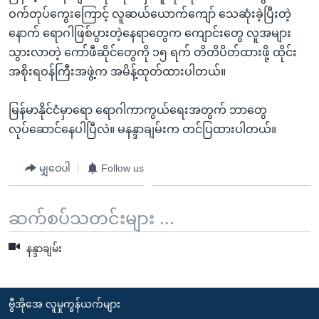
အ
သုတပဒေသာ အင်္ဂလိပ်စာ
ဝက်တုပ်ကွေးကြောင့် လူဆယ်ယောက်ကျော် သေဆုံးခဲ့ပြီးတဲ့
ညွန်း
Learning English
နောက် ရောဂါဖြစ်ပွားတဲ့နေရာတွေက ကျောင်းတွေ လူအများ
စာမျက်နှာ
သွားလာတဲ့ ကော်ဖီဆိုင်တွေကို ၁၅ ရက် တိတိပိတ်ထားဖို့ ထိုင်း
သို့
ဗွီအိုအေ လူမှုကွန်ယက်များ
အစိုးရဝန်ကြီးအဖွဲ့က အမိန့်ထုတ်ထားပါတယ်။
ကျော်
ကြည့်
မြန်မာနိုင်ငံမှာရော ရောဂါကာကွယ်ရေးအတွက် ဘာတွေ
ရန်
လုပ်ဆောင်နေပါပြီလဲ။ မနန္ဒာချမ်းက တင်ပြထားပါတယ်။
ဘာသာစကားများ
ရှာဖွေ
ရန်
မျှဝေပါ
Follow us
နေရာ
သို့
ဆက်စပ်သတင်းများ ...
ကျော်
ရန်
နန္ဒာချမ်း
ဗွီအိုအေ လူမှုကွန်ယက်များ