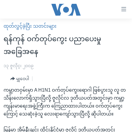
သုံး
ရ
လွယ်ကူ
ထုတ်လွှင့်ခဲ့ပြီး သတင်းများ
မူလစာမျက်နှာ
စေ
ရန်ကုန် ဝက်တုပ်ကွေး ပညာပေးမှု
မြန်မာ
သည့်
အခြေအနေ
ကမ္ဘာ့သတင်းများ
Link
ဗွီဒီယို
နိုင်ငံတကာ
၁၃ ဇူလိုင္၊ ၂၀၀၉
များ
သတင်းလွတ်လပ်ခွင့်
အမေရိကန်
ပင်မ
မျှဝေပါ
ရပ်ဝန်းတခု လမ်းတခု အလွန်
တရုတ်
အကြောင်းအရာ
ကမ္ဘာတဝှမ်းမှာ A H1N1 ဝက်တုပ်ကွေးရောဂါ ဖြစ်ပွားသူ လူ တ
သို့
အင်္ဂလိပ်စာလေ့လာမယ်
အစ္စရေး-ပါလက်စတိုင်း
သိန်းလောက်ရှိသွားပြီလို့ ဇူလိုင်လ ဒုတိယပတ်အတွင်းမှာ ကမ္ဘာ့
ကျော်
အပတ်စဉ်ကဏ္ဍများ
အမေရိကန်သုံးအီဒီယံ
ကျန်းမာရေးအဖွဲ့ကြီးက ကြေညာထားပါတယ်။ ဝက်တုပ်ကွေး
ကြည့်
ကြောင့် သေဆုံးခဲ့သူ လေးရာကျော်သွားပြီလို့ ဆိုပါတယ်။
ရေဒီယိုနှင့်ရုပ်သံ အချက်အလက်များ
မကြေးမုံရဲ့ အင်္ဂလိပ်စာ
ရေဒီယို
ရန်
ပင်မ
ရေဒီယို/တီဗွီအစီအစဉ်
ရုပ်ရှင်ထဲက အင်္ဂလိပ်စာ
တီဗွီ
မြန်မာ့ အိမ်နီးချင်း ထိုင်းနိုင်ငံမှာ ဇူလိုင် ဒုတိယပတ်အတွင်း