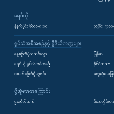
ရေဒီယို
နံနက်ပိုင်း ၆း၀၀-ရး၀၀
ညပိုင်း ၉း၀
ရုပ်သံအစီအစဉ်နှင့် ဗွီဒီယိုကဏ္ဍများ
နေ့စဉ်တီဗွီသတင်းလွှာ
မြန်မာ
ရေဒီယို ရုပ်သံအစီအစဉ်
နိုင်ငံတကာ
အပတ်စဉ်တီဗွီမဂ္ဂဇင်း
တွေ့ဆုံမေးမြန
ဗွီအိုအေအကြောင်း
ဌာနမိတ်ဆက်
မီတာလှိုင်းမျာ