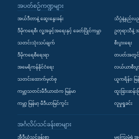
အပတ်စဉ်ကဏ္ဍများ
အယ်ဒီတာနဲ့ ဆွေးနွေးခန်း
သိပ္ပံနဲ့နည်း
ဒီမိုကရေစီ၊ လူ့အခွင့်အရေးနှင့် ခေတ်ပြိုင်ကမ္ဘာ
ဥတုရာသီနဲ့ 
သတင်းသုံးသပ်ချက်
စီးပွားရေး
ဒီမိုကရေစီရေးရာ
တပတ်အတွင်
အမေရိကန်နိုင်ငံရေး
လယ်ယာစီးပွ
သတင်းထောက်မှတ်စု
ယူကရိန်း၊ မြန
ကမ္ဘာ့သတင်းမီဒီယာထဲက မြန်မာ
ထူးခြားဆန်း
ကမ္ဘာ့ မြန်မာ့ မီဒီယာမြင်ကွင်း
လူမှုရှုခင်း
အင်္ဂလိပ်သင်ခန်းစာများ
အီဒီယံသင်ခန်းစာ
မကြေးမုံရဲ့အင