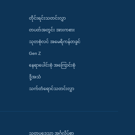
တိုင်းရင်းသတင်းလွှာ
တပတ်အတွင်း အားကစား
သုတစုံလင် အမေရိကန်တခွင်
Gen Z
နေရာပေါင်းစုံ အကြောင်းစုံ
ဒို့အသံ
သက်တံရောင်သတင်းလွှာ
သုတပဒေသာ အင်္ဂလိပ်စာ