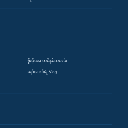
ဗွီအိုအေ တမိနစ်သတင်း
နော်သဇင်ရဲ့ Vlog