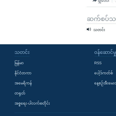
မျှဝေပါ
ဆက်စပ်သတင
သတင်း
သတင်း
၀န်ဆောင်မှ
မြန်မာ
RSS
နိုင်ငံတကာ
ပေါ့ဒ်ကတ်စ်
အမေရိကန်
နေ့စဉ်အီးမေ
တရုတ်
အစ္စရေး-ပါလက်စတိုင်း