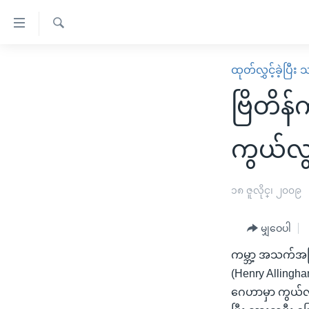
သုံး
ရ
ရှာဖွေ
လွယ်ကူ
မူလစာမျက်နှာ
ထုတ်လွှင့်ခဲ့ပြီ
ရ
စေ
မြန်မာ
လာ
ဗြိတိန်
သည့်
ဒ်
ကမ္ဘာ့သတင်းများ
Link
ဗွီဒီယို
နိုင်ငံတကာ
ကွယ်လွ
များ
သတင်းလွတ်လပ်ခွင့်
အမေရိကန်
ပင်မ
ရပ်ဝန်းတခု လမ်းတခု အလွန်
တရုတ်
၁၈ ဇူလိုင္၊ ၂၀၀၉
အကြောင်းအရာ
အင်္ဂလိပ်စာလေ့လာမယ်
အစ္စရေး-ပါလက်စတိုင်း
သို့
မျှဝေပါ
အပတ်စဉ်ကဏ္ဍများ
အမေရိကန်သုံးအီဒီယံ
ကျော်
ကမ္ဘာ့ အသက်အကြ
ကြည့်
ရေဒီယိုနှင့်ရုပ်သံ အချက်အလက်များ
မကြေးမုံရဲ့ အင်္ဂလိပ်စာ
ရေဒီယို
(Henry Allingh
ရန်
ရေဒီယို/တီဗွီအစီအစဉ်
ရုပ်ရှင်ထဲက အင်္ဂလိပ်စာ
တီဗွီ
ဂေဟာမှာ ကွယ်လွ
ပင်မ