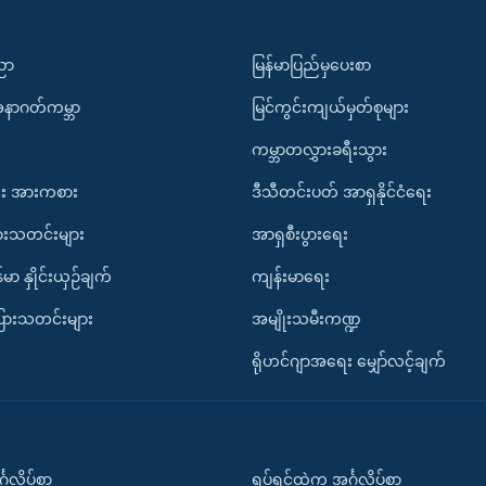
ပညာ
မြန်မာပြည်မှပေးစာ
အနာဂတ်ကမ္ဘာ
မြင်ကွင်းကျယ်မှတ်စုများ
ကမ္ဘာတလွှားခရီးသွား
း အားကစား
ဒီသီတင်းပတ် အာရှနိုင်ငံရေး
ားသတင်းများ
အာရှစီးပွားရေး
်မာ နှိုင်းယှဉ်ချက်
ကျန်းမာရေး
ပြားသတင်းများ
အမျိုးသမီးကဏ္ဍ
ရိုဟင်ဂျာအရေး မျှော်လင့်ချက်
်္ဂလိပ်စာ
ရုပ်ရှင်ထဲက အင်္ဂလိပ်စာ