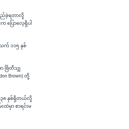
ည်ခဲ့ရတာလို့
ြီးက ပြောလေ့ရှိပါ
အသက် ၁၁၅ နှစ်
ှာ ဗြိတိသျှ
don Brown) တို့
၈ နှစ်ရှိတယ်လို့
်းထဲမှာ စာရင်းမ