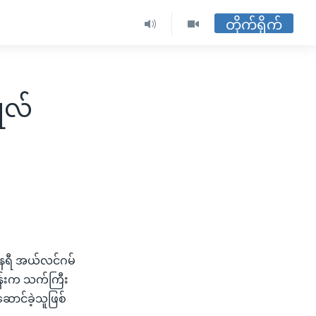
တိုက်ရိုက်
ုလ်
်နရီ အယ်လင်ဂမ်
တန်းက သက်ကြီး
ောင်ခဲ့သူဖြစ်