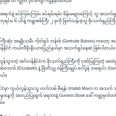
ေးမြစ် တီ ကျွတ် ၃၀ ကျော် ကျန်ခဲ့ပါတယ်။
ရက်နဲ့ ခပ်ကြမ်းကြမ်း ခပ်ရမ်းရမ်း မိန်းမများကြောင့် သူ အသက်ရှ
၊ ဘုရင်မ ၆ ပါးနဲ့ ကမ္ဘာစစ်ကြီး ၂ ခုကို ဖြတ်သန်းခဲ့သူ ဖိုးသက်ရှည်က
ီးဆုံး အမျိုးသမီး ဂါ့တ်ရုဒ် ဘန်းစ် (Gertrude Baines) ကတော့ 
နိုင်ငံ ကယ်လီဖိုးနီးယားပြည်နယ်မှာ အသက်ရှင်နေဆဲ ဖြစ်ပါတယ်။
န်သွားတဲ့ အင်္ဂလန်နိုင်ငံက ဖိုးသက်ရှည်ကြီးကို ဂုဏ်ပြုကြတဲ့ အထဲမ
ဇဘက် (Elizabeth) နဲ့ ဗြိတိသျှ ဝန်ကြီးချုပ် ဂေါ်ဒွန် ဘရောင်း (Gor
တယ်။
ိုင်ငံမှာ ကွယ်လွန်သွားသူ ဟက်ဘစ် မီရန်း (Habib Mian) က အသက် ၁၃
့မွေးနေ့ကို အတည်ပြုချက် မရတာနဲ့ Guiness Book ခေါ် ကမ္ဘာ့မှတ်တမ
ယ်။