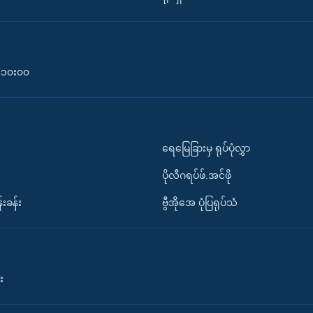
၀-၁၀း၀၀
ရေမြေခြားမှ ရုပ်ပုံလွှာ
ပိုလီဂရပ်ဖ်.အင်ဖို
်းခန်း
ဗွီအိုအေ ပုံပြရုပ်သံ
း