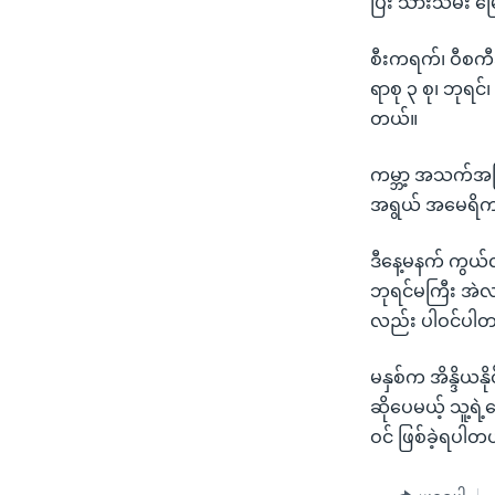
ပြီး သားသမီး မြ
သုတပဒေသာ အင်္ဂလိပ်စာ
အ
ညွန်း
စီးကရက်၊ ဝီစကီအ
စာမျက်နှာ
ရာစု ၃ စု၊ ဘုရင်
သို့
တယ်။
ကျော်
ကြည့်
ကမ္ဘာ့ အသက်အကြ
ရန်
အရွယ် အမေရိကန်
ရှာဖွေ
ရန်
ဒီနေ့မနက် ကွယ်လွ
နေရာ
ဘုရင်မကြီး အဲလစ်
သို့
လည်း ပါဝင်ပါ
ကျော်
ရန်
မနှစ်က အိန္ဒိယန
ဆိုပေမယ့် သူ့ရဲ
ဝင် ဖြစ်ခဲ့ရပါတ