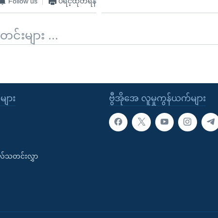
Follow us
ပရင့်ထုတ်ရန်
်းများ ...
ုများ
ဗွီအိုအေ လူမှုကွန်ယက်များ
းလ်သတင်းလွှာ