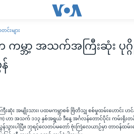
း သတင်းများ
က ကမ္ဘာ့ အသက်အကြီးဆုံး ပုဂ္ဂိ
န်
ီးဆုံး အမျိုးသား၊ ပထမကမ္ဘာစစ် ဗြိတိသျှ စစ်မှုထမ်းဟောင်း ဟင
am) ဟာ အသက် ၁၁၃ နှစ်အရွယ် ဒီနေ့ အင်္ဂလန်တောင်ပိုင်း ကမ်းရိုး
န်သွားပါပြီ။ ဘုရင့်လေတပ်မတော် ဗုံးကြဲလေယာဉ်မှာ တာဝန်ထမ်းဆ