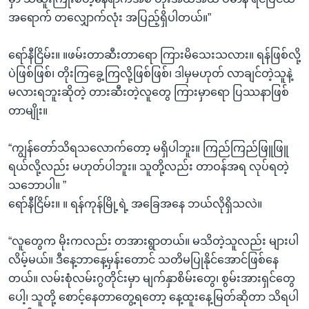
အရောက် တလျှောက်လုံး အပြည့်ရှိပါတယ်။”
ရော်နီငြိမ်း။ ။ဖမ်းတာဆီးတာရော ကြားမိသေးသလား။ ရန်ဖြစ်လို့
ပဲဖြစ်ဖြစ်၊ တိုးကြခွေ့ကြလို့ဖြစ်ဖြစ်၊ ဒါမှမဟုတ် လာချင်တဲ့သူနဲ့
မလားရဘူးဆိုတဲ့ တားဆီးတဲ့လူတွေ ကြားမှာရော ပြဿနာဖြစ်
တာမျိုး။
“ကျွန်တော်သိရသလောက်တော့ မရှိပါဘူး။ ကြည်ကြည်ဖြူဖြူ
ရယ်လို့လည်း မဟုတ်ပါဘူး။ သူတို့လည်း တာဝန်အရ လုပ်ရတဲ့
သဘောပါ။ ”
ရော်နီငြိမ်း။ ။ ရန်ကုန်မြို့ရဲ့ အခြေအနေ ဘယ်လိုရှိသလဲ။
“လူတွေက မိုးကလည်း တအားရွာတယ်။ မသိတဲ့သူလည်း များပါ
လိမ့်မယ်။ ဒီနေ့ဘာနေ့မှန်းတောင် သတိမပြုနိုင်အောင်ဖြစ်နေ
တယ်။ လမ်းစုံလမ်းဂွတိုင်းမှာ မျက်နှာစိမ်းတွေ၊ စွမ်းအားရှင်တွေ
ပေါ့၊ သူတို့ စောင့်နေတာတွေ့ရတော့ နေ့ထူးနေ့မြတ်ဆိုတာ သိရပါ