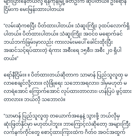
များပြားနေတယ်လို့ ရန်ကုန်မြို့ခံတဦးက ဆိုပါတယ်။ ဦးရော်နီ
အ
သုတပဒေသာ အင်္ဂလိပ်စာ
ငြိမ်းက မေးမြန်းထားပါတယ်။
ညွန်း
Learning English
စာမျက်နှာ
“လမ်းဆုံကစပြီး ပိတ်ထားပါတယ်။ သံဆူးကြိုး ၃ထပ်လောက်ရှိ
သို့
ဗွီအိုအေ လူမှုကွန်ယက်များ
ပါတယ်။ ပိတ်ထားပါတယ်။ သံဆူးကြိုး အဝင်၀ မရောက်ခင်
ကျော်
ဘယ်ဘက်ခြမ်းမှာလည်း ကားလမ်းမပေါ် ခေါင်းထိုးပြီး
ကြည့်
အဆင်သင့်ရပ်ထားတဲ့ ရဲကား အစီးရေ ၁၅စီး၊ အစီး ၂၀ ရှိပါ
ရန်
ဘာသာစကားများ
တယ်။”
ရှာဖွေ
ရန်
ရော်နီငြိမ်း။ ။ ပိတ်ထားတယ်ဆိုတာက သာမာန် ပြည်သူလူထု မ
နေရာ
လာစေချင်လို့လား။ လုံခြုံရေး သဘောအရလား၊ ဒါမှမဟုတ် မ
သို့
လာရဲအောင် ကြောက်အောင် လုပ်ထားတာလား၊ ဟန်ပြပဲ ဖွင့်ထား
ကျော်
တာလား။ ဘယ်လို သဘောလဲ။
ရန်
“သာမာန် ပြည်သူလူထု တယောက်အနေနဲ့ သွားဖို့ ဘယ်လိုမှ
ဆုံးဖြတ်နိုင်မှာ မဟုတ်ပါဘူး။ ဘာကြောင့်လဲဆိုတော့ အများကြီး
လက်နက်ကိုင်တွေ စောင့်ထားကြားထဲက ဂိတ်၀ အဝင်အထွက်