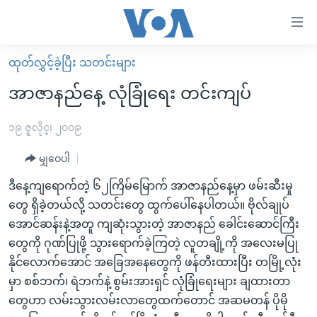
သုံး
ရ
လွယ်ကူ
ထုတ်လွှင့်ခဲ့ပြီး သတင်းများ
မူလစာမျက်နှာ
စေ
အာဇာနည်နေ့ လုံခြုံရေး တင်းကျပ်
မြန်မာ
သည့်
ကမ္ဘာ့သတင်းများ
၁၉ ဇူလိုင္၊ ၂၀၀၉
Link
ဗွီဒီယို
နိုင်ငံတကာ
မျှဝေပါ
များ
သတင်းလွတ်လပ်ခွင့်
အမေရိကန်
ဒီနေ့ကျရောက်တဲ့ ၆၂ကြိမ်မြောက် အာဇာနည်နေ့မှာ ဖမ်းဆီးမှု
ပင်မ
ရပ်ဝန်းတခု လမ်းတခု အလွန်
တရုတ်
တွေ ရှိခဲ့တယ်လို့ သတင်းတွေ ထွက်ပေါ်နေပါတယ်။ ဗိုလ်ချုပ်
အကြောင်းအရာ
အောင်ဆန်းနဲ့အတူ ကျဆုံးသွားတဲ့ အာဇာနည် ခေါင်းဆောင်ကြီး
သို့
အင်္ဂလိပ်စာလေ့လာမယ်
အစ္စရေး-ပါလက်စတိုင်း
တွေကို ဂုဏ်ပြုဖို့ သွားရောက်ခဲ့ကြတဲ့ လူတချို့ကို အလေးမပြု
ကျော်
အပတ်စဉ်ကဏ္ဍများ
အမေရိကန်သုံးအီဒီယံ
နိုင်လောက်အောင် အခြေအနေတွေကို ဖန်တီးထားပြီး တမြို့လုံး
ကြည့်
ရေဒီယိုနှင့်ရုပ်သံ အချက်အလက်များ
မကြေးမုံရဲ့ အင်္ဂလိပ်စာ
ရေဒီယို
မှာ စစ်ဘက်၊ ရဲဘက်နဲ့ စွမ်းအားရှင် လုံခြုံရေးများ ချထားတာ
ရန်
တွေဟာ လမ်းသွားလမ်းလာတွေထက်တောင် အဆမတန် ပိုမို
ပင်မ
ရေဒီယို/တီဗွီအစီအစဉ်
ရုပ်ရှင်ထဲက အင်္ဂလိပ်စာ
တီဗွီ