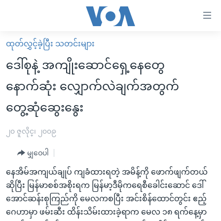
သုံး
ရ
လွယ်ကူ
ထုတ်လွှင့်ခဲ့ပြီး သတင်းများ
မူလစာမျက်နှာ
စေ
ဒေါ်စုနဲ့ အကျိုးဆောင်ရှေ့နေတွေ
မြန်မာ
သည့်
နောက်ဆုံး လျှောက်လဲချက်အတွက်
ကမ္ဘာ့သတင်းများ
Link
တွေ့ဆုံဆွေးနွေး
ဗွီဒီယို
နိုင်ငံတကာ
များ
သတင်းလွတ်လပ်ခွင့်
အမေရိကန်
ပင်မ
၂၀ ဇူလိုင္၊ ၂၀၀၉
ရပ်ဝန်းတခု လမ်းတခု အလွန်
တရုတ်
အကြောင်းအရာ
မျှဝေပါ
သို့
အင်္ဂလိပ်စာလေ့လာမယ်
အစ္စရေး-ပါလက်စတိုင်း
ကျော်
နေအိမ်အကျယ်ချုပ် ကျခံထားရတဲ့ အမိန့်ကို ဖောက်ဖျက်တယ်
အပတ်စဉ်ကဏ္ဍများ
အမေရိကန်သုံးအီဒီယံ
ကြည့်
ဆိုပြီး မြန်မာစစ်အစိုးရက မြန်မာ့ဒီမိုကရေစီခေါင်းဆောင် ဒေါ်
ရေဒီယိုနှင့်ရုပ်သံ အချက်အလက်များ
မကြေးမုံရဲ့ အင်္ဂလိပ်စာ
ရေဒီယို
ရန်
အောင်ဆန်းစုကြည်ကို မေလကစပြီး အင်းစိန်ထောင်တွင်း ဧည့်
ပင်မ
ရေဒီယို/တီဗွီအစီအစဉ်
ဂေဟာမှာ ဖမ်းဆီး ထိန်းသိမ်းထားခဲ့ရာက မေလ ၁၈ ရက်နေ့မှာ
ရုပ်ရှင်ထဲက အင်္ဂလိပ်စာ
တီဗွီ