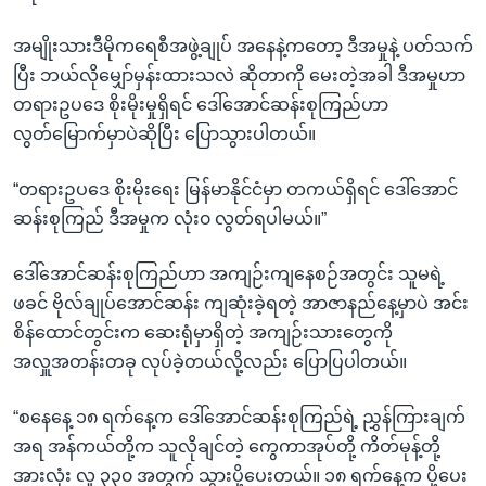
အမျိုးသားဒီမိုကရေစီအဖွဲ့ချုပ် အနေနဲ့ကတော့ ဒီအမှုနဲ့ ပတ်သက်
ပြီး ဘယ်လိုမျှော်မှန်းထားသလဲ ဆိုတာကို မေးတဲ့အခါ ဒီအမှုဟာ
တရားဥပဒေ စိုးမိုးမှုရှိရင် ဒေါ်အောင်ဆန်းစုကြည်ဟာ
လွတ်မြောက်မှာပဲဆိုပြီး ပြောသွားပါတယ်။
“တရားဥပဒေ စိုးမိုးရေး မြန်မာနိုင်ငံမှာ တကယ်ရှိရင် ဒေါ်အောင်
ဆန်းစုကြည် ဒီအမှုက လုံး၀ လွတ်ရပါမယ်။”
ဒေါ်အောင်ဆန်းစုကြည်ဟာ အကျဉ်းကျနေစဉ်အတွင်း သူမရဲ့
ဖခင် ဗိုလ်ချုပ်အောင်ဆန်း ကျဆုံးခဲ့ရတဲ့ အာဇာနည်နေ့မှာပဲ အင်း
စိန်ထောင်တွင်းက ဆေးရုံမှာရှိတဲ့ အကျဉ်းသားတွေကို
အလှူအတန်းတခု လုပ်ခဲ့တယ်လို့လည်း ပြောပြပါတယ်။
“စနေနေ့ ၁၈ ရက်နေ့က ဒေါ်အောင်ဆန်းစုကြည်ရဲ့ ညွှန်ကြားချက်
အရ အန်ကယ်တို့က သူလိုချင်တဲ့ ကွေကာအုပ်တို့ ကိတ်မုန့်တို့
အားလုံး လူ ၃၃၀ အတွက် သွားပို့ပေးတယ်။ ၁၈ ရက်နေ့က ပို့ပေး