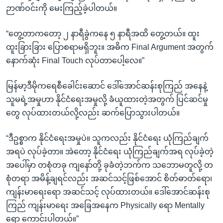
ဉာဏ်ဝင်းကို မေးကြည့်ခဲ့ပါတယ်။
“တွေ့တာကတော့ ၂ နာရီခွဲကနေ ၅ နာရီအထိ တွေ့တယ်။ ထူး
ထူးခြားခြား ပြောစရာမရှိဘူး။ အဓိက Final Argument အတွက်
နောက်ဆုံး Final Touch လုပ်တာပေါ့လေ။”
မြန်မာ့ဒီမိုကရေစီခေါင်းဆောင် ဒေါ်အောင်ဆန်းစုကြည် အနေနဲ့
သူမရဲ့အမှုဟာ နိုင်ငံရေးအမှုလို့ ခံယူထားတဲ့အတွက် ပြင်ဆင်မှု
တွေ လုပ်ထားတယ်လို့လည်း ဆက်ပြောသွားပါတယ်။
“ဒီဥစ္စာက နိုင်ငံရေးအမှုပဲ။ သူကလည်း နိုင်ငံရေး ယုံကြည်ချက်
အရပဲ လုပ်ခဲ့တာ။ အဲတော့ နိုင်ငံရေး ယုံကြည်ချက်အရ လုပ်ခဲ့တဲ့
အပေါ်မှာ တစုံတခု ကျနော်တို့ ခုခံတဲ့ဘက်က သဘောမတူလို့ တ
စုံတရာ အမိန့်ချရင်လည်း အဆင်သင့်ဖြစ်အောင် စိတ်ဓာတ်ရော၊
ကျန်းမာရေးရော အဆင်သင့် လုပ်ထားတယ်။ ဒေါ်အောင်ဆန်းစု
ကြည် ကျန်းမာရေး အခြေအနေက Physically ရော Mentally
ရော ကောင်းပါတယ်။”