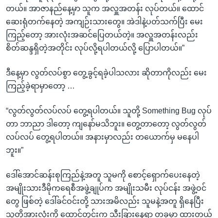
တယ်။ အာဇာနည်နေ့မှာ သူက အလှူအတန်း လုပ်တယ်။ ထောင်
ဆေးရုံတက်နေတဲ့ အကျဉ်းသားတွေ။ အဲဒါနဲ့ပတ်သက်ပြီး မေး
ကြည့်တော့ အားလုံးအဆင်ပြေတယ်တဲ့။ အလှူအတန်းလည်း
စိတ်ဆန္ဒရှိတဲ့အတိုင်း လုပ်လို့ရပါတယ်လို့ ပြောပါတယ်။”
ဒီနေ့မှာ လွတ်လပ်စွာ တွေ့ခွင့်ရခဲ့ပါသလား ဆိုတာကိုလည်း မေး
ကြည့်ခဲ့ရာမှာတော့ …
“လွတ်လွတ်လပ်လပ် တွေ့ရပါတယ်။ သူတို့ Something Bug လုပ်
တာ ဘာညာ ဒါတော့ ကျနော်မသိဘူး။ တွေ့တာတော့ လွတ်လွတ်
လပ်လပ် တွေ့ရပါတယ်။ အနားမှာလည်း တယောက်မှ မနေပါ
ဘူး။”
ဒေါ်အောင်ဆန်းစုကြည်နဲ့အတူ သူမကို စောင့်ရှောက်ပေးနေတဲ့
အမျိုးသားဒီမိုကရေစီအဖွဲ့ချုပ်က အမျိုးသမီး လုပ်ငန်း အဖွဲ့ဝင်
တွေ ဖြစ်တဲ့ ဒေါ်ခင်ဝင်းတို့ သားအမိလည်း သူမနဲ့အတူ ရှိနေပြီး
သူတို့အားလုံးကို ထောင်တွင်းက သီးခြားနေရာ တခုမှာ ထားတယ်