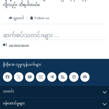
လို့လည်း သိရပါတယ်။
မျှဝေပါ
Follow us
ဆက်စပ်သတင်းများ ...
မအေးအေးမာ
ဗွီအိုအေ လူမှုကွန်ယက်များ
သတင်း
၀န်ဆောင်မှုများ