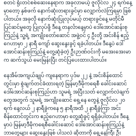
အ
စတင် ရုံးတင်စစ်ဆေးနေရာက အခုလာမယ့် ဇူလိုင်လ ၂၄ ရက်နေ့
သုတပဒေသာ အင်္ဂလိပ်စာ
ညွန်း
Learning English
မှာတော့ နှစ်ဖက် နောက်ဆုံးတရားခွင်မှာ လျှောက်လဲကြရမှာ ဖြစ်
စာမျက်နှာ
ပါတယ်။ အခုလို နောက်ဆုံးပြုလုပ်မယ့် တရားခွင်နေ့ မတိုင်မီ
သို့
ဗွီအိုအေ လူမှုကွန်ယက်များ
ပြင်ဆင်မှုတွေ ပြုလုပ်ဖို့ ဒီနေ့ တနင်္လာနေ့မှာပဲ ဒေါ်အောင်ဆန်းစု
ကျော်
ကြည်နဲ့ သူ့ရဲ့ အကျိုးတော်ဆောင် အဖွဲ့ဝင် ၄ ဦးတို့ အင်းစိန် ဧည့်
ကြည့်
ဂေဟာမှာ ၂ နာရီ ကျော် ဆွေးနွေးခွင့် ရခဲ့ပါတယ်။ ဒီနေ့ပဲ ဒေါ်
ရန်
အောင်ဆန်းစုကြည်နဲ့ တွေ့ဆုံခဲ့တဲ့ ဦးဉာဏ်ဝင်းကို မအေးအေးမာ
ဘာသာစကားများ
ရှာဖွေ
က ဆက်သွယ် မေးမြန်းပြီး တင်ပြပေးထားပါတယ်။
ရန်
နေရာ
နေအိမ်အကျယ်ချုပ် ကျနေရာက ပုဒ်မ ၂၂ နဲ့ အင်းစိန်ထောင်
သို့
တွင်းမှာ စွဲချက်တင်ခံထားရတဲ့ မြန်မာ့ဒီမိုကရေစီ ခေါင်းဆောင်
ကျော်
ဒေါ်အောင်ဆန်းစုကြည်ဟာ သူမရဲ့ အပြီးသတ် လျှောက်လဲချက်
ရန်
တွေအတွက် သူမရဲ့ အကျိုးဆောင် ရှေ့နေ တွေနဲ့ ဇူလိုင်လ ၂၀
ရက် နေ့လယ် ၂ နာရီခွဲကနေ ၅ နာရီအထိ ၂ နာရီခွဲကြာ အင်း
စိန်ထောင်တွင်းက ဧည့်ဂေဟာမှာ တွေ့ဆုံခွင့် ရရှိခဲ့ပါတယ်။ ဒီနေ့
မှာပဲ မြန်မာ့ဒီမိုကရေစီခေါင်းဆောင် ဒေါ်အောင်ဆန်းစုကြည်နဲ့
ဘာတွေများ ဆွေးနွေးဖြစ် ပါသလဲ ဆိုတာကို ရှေ့နေကြီး ဦး