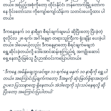
အ
သုတပဒေသာ အင်္ဂလိပ်စာ
တယ်။ အပြည့်အစုံကိုတော့ ထိုင်းနိုင်ငံ၊ ဘန်ကောက်မြို့တော်က
ညွန်း
Learning English
နေ ဝိုင်းတော်သား ကိုကျော်ကျော်သိန်းက သတင်းပေးပို့ထား ပါ
စာမျက်နှာ
တယ်။
သို့
ဗွီအိုအေ လူမှုကွန်ယက်များ
ကျော်
ဒီကနေ့မနက် ၁၀ နာရီမှာ စီရင်ချက်ချမယ် ဆိုပြီးတော့ ပြီးခဲ့တဲ့
ကြည့်
ဇူလိုင်လ ၂၈ ရက်၊ အင်္ဂါနေ့မှာ တရားသူကြီးက ရုံးချိန်း ပေးခဲ့ပါ
ရန်
တယ်။ ဒါပေမယ့်လည်း ဒီကနေ့မှာတော့ စီရင်ချက်မချဘဲ
ဘာသာစကားများ
ရှာဖွေ
ရွှေ့ဆိုင်းခဲ့တယ်လို့ ဒေါ်အောင်ဆန်းစုကြည်ရဲ့ အကျိုးဆောင်
ရန်
ရှေ့နေတဦးဖြစ်သူ ဦးဉာဏ်ဝင်းကပြောပါတယ်။
နေရာ
သို့
"
ဒီကနေ့ အမိန့်မချဘူးခင်ဗျ။ ၁၁ ရက်နေ့ မနက် ၁၀ နာရီကို ရွှေ့ပါ
ကျော်
တယ်။ အကြောင်းပြချက်ကတော့ ဒီအမှုကို ဆုံးဖြတ်ဖို့ရာအတွက်
ရန်
ဥပဒေ ပြဿနာတွေ ရှိနေတယ်၊ အဲဒါတွေကို သုံးသပ်နေရလို့ ဆို
ပြီးတော့ အကြောင်းပြပါတယ်
"