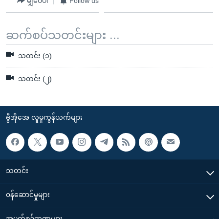
မျှဝေပါ
Follow us
ဆက်စပ်သတင်းများ ...
သတင်း (၁)
သတင်း (၂)
ဗွီအိုအေ လူမှုကွန်ယက်များ
သတင်း
၀န်ဆောင်မှုများ
အပတ်စဉ်ကဏ္ဍများ