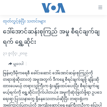
သုံး
ရ
လွယ်ကူ
ထုတ်လွှင့်ခဲ့ပြီး သတင်းများ
မူလစာမျက်နှာ
စေ
ဒေါ်အောင်ဆန်းစုကြည် အမှု စီရင်ချက်ချ
မြန်မာ
သည့်
ရက် ရွှေ့ဆိုင်း
ကမ္ဘာ့သတင်းများ
Link
ဗွီဒီယို
နိုင်ငံတကာ
၃၁ ဇူလိုင္၊ ၂၀၀၉
များ
သတင်းလွတ်လပ်ခွင့်
အမေရိကန်
ပင်မ
မျှဝေပါ
ရပ်ဝန်းတခု လမ်းတခု အလွန်
တရုတ်
အကြောင်းအရာ
မြန်မာ့ဒီမိုကရေစီ ခေါင်းဆောင် ဒေါ်အောင်ဆန်းစုကြည်ကို
သို့
အင်္ဂလိပ်စာလေ့လာမယ်
အစ္စရေး-ပါလက်စတိုင်း
တရားစွဲဆိုထားတဲ့ အမှုအတွက် ဒီကနေ့ စီရင်ချက်ချဖို့ ချိန်းဆို
ကျော်
အပတ်စဉ်ကဏ္ဍများ
အမေရိကန်သုံးအီဒီယံ
ထားပေမယ့် တရားသူကြီးက ရုံးချိန်းထပ်ပေးပြီး စီရင်ချက်ချ
ကြည့်
မယ့်ရက်ကို ရွှေ့ဆိုင်းလိုက်ပါတယ်။ အမှုကိုဆုံးဖြတ်ဖို့ရာ ဥပဒေ
ရေဒီယိုနှင့်ရုပ်သံ အချက်အလက်များ
မကြေးမုံရဲ့ အင်္ဂလိပ်စာ
ရေဒီယို
ရန်
ရေးရာ ပြဿနာတွေ ရှိနေသေးတယ်ဆိုပြီး တရားရုံးက
ပင်မ
ရေဒီယို/တီဗွီအစီအစဉ်
ရုပ်ရှင်ထဲက အင်္ဂလိပ်စာ
တီဗွီ
အကြောင်းပြတယ်လို့ အကျိုးဆောင်ရှေ့နေကြီးတဦးက ပြောပါ