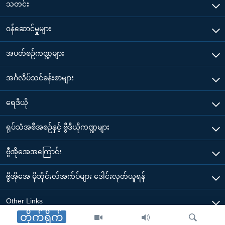
သတင်း
၀န်ဆောင်မှုများ
အပတ်စဉ်ကဏ္ဍများ
အင်္ဂလိပ်သင်ခန်းစာများ
ရေဒီယို
ရုပ်သံအစီအစဉ်နှင့် ဗွီဒီယိုကဏ္ဍများ
ဗွီအိုအေအကြောင်း
ဗွီအိုအေ မိုဘိုင်းလ်အက်ပ်များ ဒေါင်းလုတ်ယူရန်
Other Links
တိုက်ရိုက်