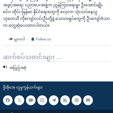
အ
သုတပဒေသာ အင်္ဂလိပ်စာ
အခွင့်အရေး ပညာပေးအဖွဲ့က ညွန်ကြားရေးမှူး ဦးအောင်မျိုး
ညွန်း
Learning English
မင်း၊ ထိုင်း-မြန်မာ နိုင်ငံရေးတွေကို လေ့လာ သုံးသပ်နေသူ
စာမျက်နှာ
သုတေသီ ကိုကျော်လင်းဦးတို့နဲ့ သောတရှင်တွေကို ဦးကျော်ဇံသာ
သို့
ဗွီအိုအေ လူမှုကွန်ယက်များ
က တွေ့ဆုံပေးထားပါတယ်။
ကျော်
ကြည့်
မျှဝေပါ
Follow us
ရန်
ဘာသာစကားများ
ရှာဖွေ
ဆက်စပ်သတင်းများ ...
ရန်
နေရာ
အပြည့်အစုံ
သို့
ကျော်
ရန်
ဗွီအိုအေ လူမှုကွန်ယက်များ