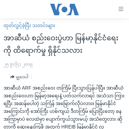
သုံး
ရ
လွယ်ကူ
ထုတ်လွှင့်ခဲ့ပြီး သတင်းများ
မူလစာမျက်နှာ
စေ
အာဆီယံ စည်းဝေးပွဲဟာ မြန်မာ့နိုင်ငံရေး
မြန်မာ
သည့်
ကို ထိရောက်မှု ရှိနိုင်သလား
ကမ္ဘာ့သတင်းများ
Link
ဗွီဒီယို
နိုင်ငံတကာ
၂၅ ဇူလိုင္၊ ၂၀၀၉
များ
သတင်းလွတ်လပ်ခွင့်
အမေရိကန်
ပင်မ
မျှဝေပါ
ရပ်ဝန်းတခု လမ်းတခု အလွန်
တရုတ်
အကြောင်းအရာ
အာဆီယံ ARF အစည်းဝေး တကြိမ် ပြီးသွားပြန်ပါပြီ။ အာဆီယံ
သို့
အင်္ဂလိပ်စာလေ့လာမယ်
အစ္စရေး-ပါလက်စတိုင်း
အစည်းဝေးဟာ မြန်မာ့အရေးနဲ့ ပတ်သက်လာရင် အသံသာ ကြား
ကျော်
အပတ်စဉ်ကဏ္ဍများ
အမေရိကန်သုံးအီဒီယံ
ရပြီး အဆန်မပါတဲ့ သင်္ကြန် အမြောက်လိုပဲလား။ မြန်မာနိုင်ငံ
ကြည့်
အကြောင်းကို အော်ကြီး ဟစ်ကျယ် ဒီတကြိမ် ပြောပြီးတော့ ခန
ရေဒီယိုနှင့်ရုပ်သံ အချက်အလက်များ
မကြေးမုံရဲ့ အင်္ဂလိပ်စာ
ရေဒီယို
ရန်
အကြာမှာပဲ လေထဲမှာ ပျောက်ကွယ်သွားမယ့် အသံတွေလား ဆို
ပင်မ
ရေဒီယို/တီဗွီအစီအစဉ်
ရုပ်ရှင်ထဲက အင်္ဂလိပ်စာ
တီဗွီ
တာကို ဆွေးနွေးကြဖို့ အတွက် HREIB မြန်မာနိုင်ငံ လူ့