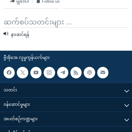
မျှဝေပါ
Follow us
အ
သုတပဒေသာ အင်္ဂလိပ်စာ
ညွန်း
Learning English
စာမျက်နှာ
ဆက်စပ်သတင်းများ ...
သို့
ဗွီအိုအေ လူမှုကွန်ယက်များ
ကျော်
နားဆင်ရန်
ကြည့်
ရန်
ဘာသာစကားများ
ရှာဖွေ
ဗွီအိုအေ လူမှုကွန်ယက်များ
ရန်
နေရာ
သို့
ကျော်
သတင်း
ရန်
၀န်ဆောင်မှုများ
အပတ်စဉ်ကဏ္ဍများ