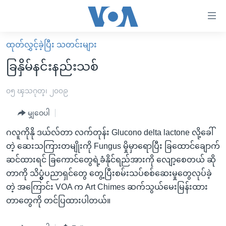
သုံး
ရ
လွယ်ကူ
ထုတ်လွှင့်ခဲ့ပြီး သတင်းများ
မူလစာမျက်နှာ
စေ
ခြနှိမ်နင်းနည်းသစ်
မြန်မာ
သည့်
ကမ္ဘာ့သတင်းများ
၀၅ ၾသဂုတ္၊ ၂၀၀၉
Link
ဗွီဒီယို
နိုင်ငံတကာ
မျှဝေပါ
များ
သတင်းလွတ်လပ်ခွင့်
အမေရိကန်
ဂလူကိုနို ဒယ်လ်တာ လက်တုန်း Glucono delta lactone လို့ခေါ်
ပင်မ
ရပ်ဝန်းတခု လမ်းတခု အလွန်
တရုတ်
တဲ့ ဆေးသကြားတမျိုးကို Fungus မှိုမှာရောပြီး ခြထောင်ချောက်
အကြောင်းအရာ
ဆင်ထားရင် ခြကောင်တွေရဲ့ခံနိုင်ရည်အားကို လျော့စေတယ် ဆို
သို့
အင်္ဂလိပ်စာလေ့လာမယ်
အစ္စရေး-ပါလက်စတိုင်း
တာကို သိပ္ပွံပညာရှင်တွေ တွေ့ပြီးစမ်းသပ်စစ်ဆေးမှုတွေလုပ်ခဲ့
ကျော်
အပတ်စဉ်ကဏ္ဍများ
အမေရိကန်သုံးအီဒီယံ
တဲ့ အကြောင်း VOA က Art Chimes ဆက်သွယ်မေးမြန်းထား
ကြည့်
ရေဒီယိုနှင့်ရုပ်သံ အချက်အလက်များ
မကြေးမုံရဲ့ အင်္ဂလိပ်စာ
ရေဒီယို
တာတွေကို တင်ပြထားပါတယ်။
ရန်
ပင်မ
ရေဒီယို/တီဗွီအစီအစဉ်
ရုပ်ရှင်ထဲက အင်္ဂလိပ်စာ
တီဗွီ