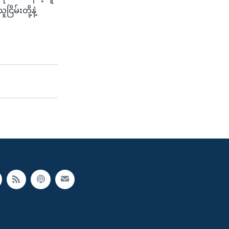
ိမ်းတို့နဲ့