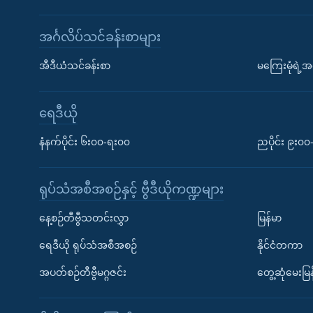
အင်္ဂလိပ်သင်ခန်းစာများ
အီဒီယံသင်ခန်းစာ
မကြေးမုံရဲ့အင
ရေဒီယို
နံနက်ပိုင်း ၆း၀၀-ရး၀၀
ညပိုင်း ၉း၀
ရုပ်သံအစီအစဉ်နှင့် ဗွီဒီယိုကဏ္ဍများ
နေ့စဉ်တီဗွီသတင်းလွှာ
မြန်မာ
ရေဒီယို ရုပ်သံအစီအစဉ်
နိုင်ငံတကာ
အပတ်စဉ်တီဗွီမဂ္ဂဇင်း
တွေ့ဆုံမေးမြန