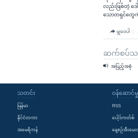
သုတပဒေသာ အင်္ဂလိပ်စာ
အ
လည်းဖြစ်တဲ့ ဒေါ
ညွန်း
သောတရှင်တွေကိ
စာမျက်နှာ
သို့
မျှဝေပါ
ကျော်
ကြည့်
ရန်
ဆက်စပ်သတင
ရှာဖွေ
အပြည့်အစုံ
ရန်
နေရာ
သို့
သတင်း
၀န်ဆောင်မှ
ကျော်
ရန်
မြန်မာ
RSS
နိုင်ငံတကာ
ပေါ့ဒ်ကတ်စ်
အမေရိကန်
နေ့စဉ်အီးမေ