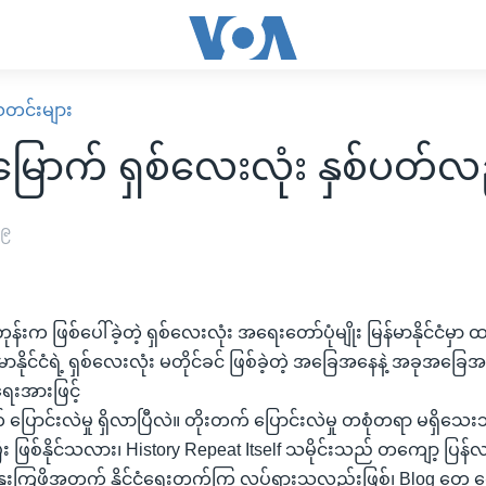
း သတင်းများ
်မြောက် ရှစ်လေးလုံး နှစ်ပတ်လ
၀၉
တုန်းက ဖြစ်ပေါ်ခဲ့တဲ့ ရှစ်လေးလုံး အရေးတော်ပုံမျိုး မြန်မာနိုင်ငံမှာ ထပ်ပ
ာနိုင်ငံရဲ့ ရှစ်လေးလုံး မတိုင်ခင် ဖြစ်ခဲ့တဲ့ အခြေအနေနဲ့ အခုအခြေအ
ုရေးအားဖြင့်
ပြောင်းလဲမှု ရှိလာပြီလဲ။ တိုးတက် ပြောင်းလဲမှု တစုံတရာ မရှိသေးဘူ
န်ပြီး ဖြစ်နိုင်သလား၊ History Repeat Itself သမိုင်းသည် တကျော့
ေးကြဖို့အတွက် နိုင်ငံရေးတက်ကြွ လှုပ်ရှားသူလည်းဖြစ်၊ Blog တွေ