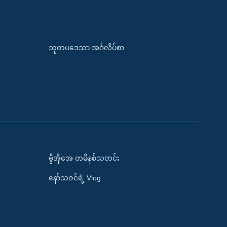
သုတပဒေသာ အင်္ဂလိပ်စာ
ဗွီအိုအေ တမိနစ်သတင်း
နော်သဇင်ရဲ့ Vlog