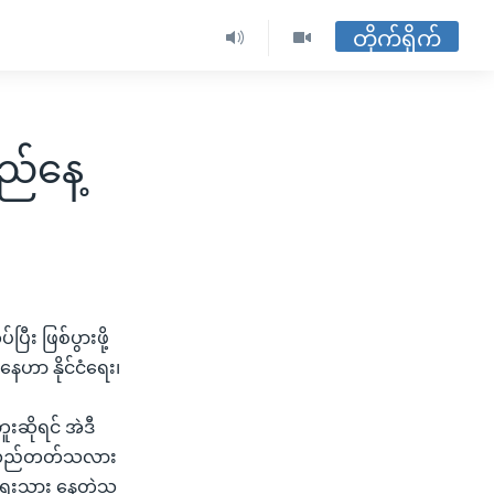
တိုက်ရိုက်
ည်နေ့
ြီး ဖြစ်ပွားဖို့
နေဟာ နိုင်ငံရေး၊
းဆိုရင် အဲဒီ
 ပြန်လည်တတ်သလား
 ရေးသား နေတဲ့သူ