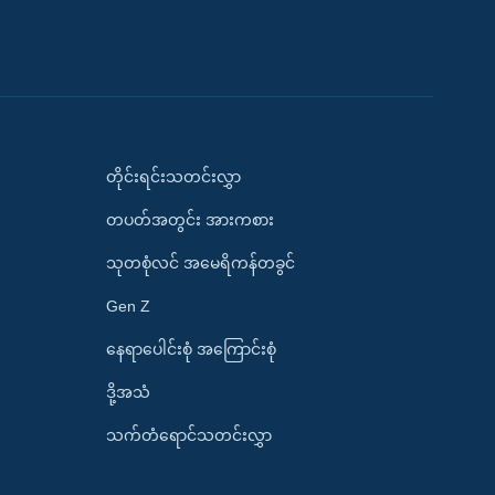
တိုင်းရင်းသတင်းလွှာ
တပတ်အတွင်း အားကစား
သုတစုံလင် အမေရိကန်တခွင်
Gen Z
နေရာပေါင်းစုံ အကြောင်းစုံ
ဒို့အသံ
သက်တံရောင်သတင်းလွှာ