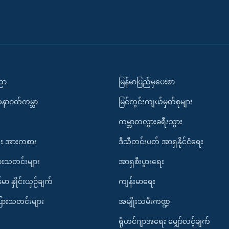
ပညာ
မြန်မာပြည်မှပေးစာ
အနာဂတ်ကမ္ဘာ
မြင်ကွင်းကျယ်မှတ်စုများ
ကမ္ဘာတလွှားခရီးသွား
း အားကစား
ဒီသီတင်းပတ် အာရှနိုင်ငံရေး
ားသတင်းများ
အာရှစီးပွားရေး
်မာ နှိုင်းယှဉ်ချက်
ကျန်းမာရေး
ပြားသတင်းများ
အမျိုးသမီးကဏ္ဍ
ရိုဟင်ဂျာအရေး မျှော်လင့်ချက်