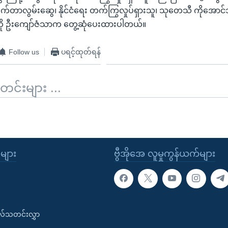
က်တာလွမ်းဆွေ၊ နိုင်ငံရေး တက်ကြွလှုပ်ရှားသူ၊ သုတေသီ ကိုအောင်သူငြ
ု ဦးကျော်ဇံသာက တွေ့ဆုံပေးထားပါတယ်။
Follow us
ပရင့်ထုတ်ရန်
်းများ ...
ုများ
ဗွီအိုအေ လူမှုကွန်ယက်များ
းလ်သတင်းလွှာ