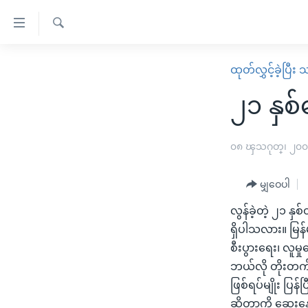
သုံး
ရ
ရှာဖွေ
လွယ်ကူ
မူလစာမျက်နှာ
ထုတ်လွှင့်ခဲ့ပြီ
ရ
စေ
မြန်မာ
လာ
၂၁ နှစ
သည့်
ဒ်
ကမ္ဘာ့သတင်းများ
Link
ဗွီဒီယို
နိုင်ငံတကာ
၀၈ ၾသဂုတ္၊ ၂၀
များ
သတင်းလွတ်လပ်ခွင့်
အမေရိကန်
ပင်မ
မျှဝေပါ
ရပ်ဝန်းတခု လမ်းတခု အလွန်
တရုတ်
အကြောင်းအရာ
အင်္ဂလိပ်စာလေ့လာမယ်
လွန်ခဲ့တဲ့ ၂၁ နှစ်
အစ္စရေး-ပါလက်စတိုင်း
သို့
ရှိပါသလား။ မြန်မ
အပတ်စဉ်ကဏ္ဍများ
အမေရိကန်သုံးအီဒီယံ
ကျော်
စီးပွားရေး၊ လူမှ
ကြည့်
ရေဒီယိုနှင့်ရုပ်သံ အချက်အလက်များ
မကြေးမုံရဲ့ အင်္ဂလိပ်စာ
ရေဒီယို
ဘယ်လို တိုးတက် 
ရန်
ရေဒီယို/တီဗွီအစီအစဉ်
ဖြစ်ရပ်မျိုး ပြ
ရုပ်ရှင်ထဲက အင်္ဂလိပ်စာ
တီဗွီ
ပင်မ
ဆိုတာကို ဆွေးနွ