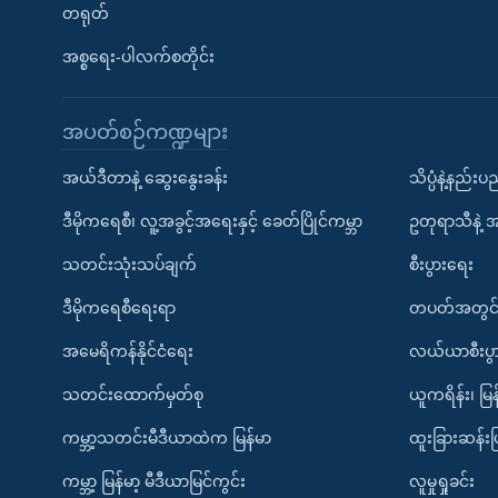
တရုတ်
အစ္စရေး-ပါလက်စတိုင်း
အပတ်စဉ်ကဏ္ဍများ
အယ်ဒီတာနဲ့ ဆွေးနွေးခန်း
သိပ္ပံနဲ့နည်း
ဒီမိုကရေစီ၊ လူ့အခွင့်အရေးနှင့် ခေတ်ပြိုင်ကမ္ဘာ
ဥတုရာသီနဲ့ 
သတင်းသုံးသပ်ချက်
စီးပွားရေး
ဒီမိုကရေစီရေးရာ
တပတ်အတွင်
အမေရိကန်နိုင်ငံရေး
လယ်ယာစီးပွ
သတင်းထောက်မှတ်စု
ယူကရိန်း၊ မြန
ကမ္ဘာ့သတင်းမီဒီယာထဲက မြန်မာ
ထူးခြားဆန်း
ကမ္ဘာ့ မြန်မာ့ မီဒီယာမြင်ကွင်း
လူမှုရှုခင်း