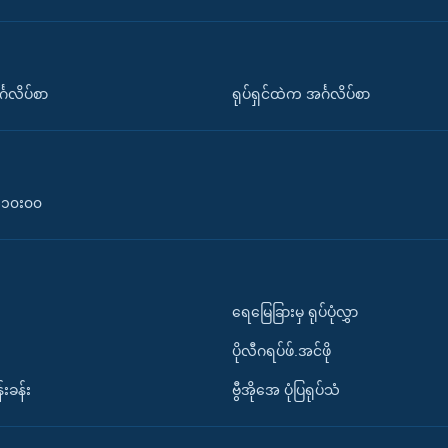
်္ဂလိပ်စာ
ရုပ်ရှင်ထဲက အင်္ဂလိပ်စာ
၀-၁၀း၀၀
ရေမြေခြားမှ ရုပ်ပုံလွှာ
ပိုလီဂရပ်ဖ်.အင်ဖို
်းခန်း
ဗွီအိုအေ ပုံပြရုပ်သံ