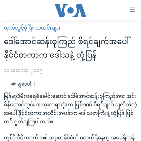
သုံး
ရ
လွယ်ကူ
ထုတ်လွှင့်ခဲ့ပြီး သတင်းများ
မူလစာမျက်နှာ
စေ
ဒေါ်အောင်ဆန်းစုကြည် စီရင်ချက်အပေါ်
မြန်မာ
သည့်
နိုင်ငံတကာက ဒေါသနဲ့ တုံ့ပြန်
ကမ္ဘာ့သတင်းများ
Link
ဗွီဒီယို
နိုင်ငံတကာ
၁၁ ၾသဂုတ္၊ ၂၀၀၉
များ
သတင်းလွတ်လပ်ခွင့်
အမေရိကန်
ပင်မ
မျှဝေပါ
ရပ်ဝန်းတခု လမ်းတခု အလွန်
တရုတ်
အကြောင်းအရာ
မြန်မာ့ဒီမိုကရေစီခေါင်းဆောင် ဒေါ်အောင်ဆန်းစုကြည်အား အင်း
သို့
အင်္ဂလိပ်စာလေ့လာမယ်
အစ္စရေး-ပါလက်စတိုင်း
စိန်ထောင်တွင်း အထူးတရားရုံးက ပြစ်ဒဏ် စီရင်ချက် ချလိုက်တဲ့
ကျော်
အပတ်စဉ်ကဏ္ဍများ
အမေရိကန်သုံးအီဒီယံ
အပေါ် နိုင်ငံတကာ အသိုင်းအဝန်းက ဒေါသတကြီးနဲ့ တုံ့ပြန် ပြစ်
ကြည့်
တင် ရှုတ်ချကြပါတယ်။
ရေဒီယိုနှင့်ရုပ်သံ အချက်အလက်များ
မကြေးမုံရဲ့ အင်္ဂလိပ်စာ
ရေဒီယို
ရန်
ပင်မ
ရေဒီယို/တီဗွီအစီအစဉ်
ရုပ်ရှင်ထဲက အင်္ဂလိပ်စာ
တီဗွီ
ကွန်ဂို ဒီမိုကရက်တစ် သမ္မတနိုင်ငံကို ရောက်ရှိနေတဲ့ အမေရိကန်