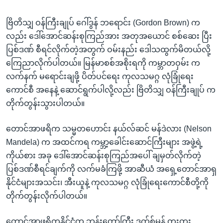
ဗြိတိသျှ ဝန်ကြီးချုပ် ဂေါ်ဒွန် ဘရောင်း (Gordon Brown) က
လည်း ဒေါ်အောင်ဆန်းစုကြည်အား အတုအယောင် စစ်ဆေး ပြီး
ပြစ်ဒဏ် စီရင်လိုက်တဲ့အတွက် ဝမ်းနည်း ဒေါသထွက်မိတယ်လို့
ကြေညာလိုက်ပါတယ်။ မြန်မာစစ်အစိုးရကို ကမ္ဘာတဝှမ်း က
လက်နက် မရောင်းချဖို့ ပိတ်ပင်ရေး ကုလသမဂ္ဂ လုံခြုံရေး
ကောင်စီ အနေနဲ့ ဆောင်ရွက်ပါလို့လည်း ဗြိတိသျှ ဝန်ကြီးချုပ် က
တိုက်တွန်းသွားပါတယ်။
တောင်အာဖရိက သမ္မတဟောင်း နယ်လ်ဆင် မန်ဒဲလား (Nelson
Mandela) က အထင်ကရ ကမ္ဘာ့ခေါင်းဆောင်ကြီးများ အဖွဲ့ရဲ့
ကိုယ်စား အခု ဒေါ်အောင်ဆန်းစုကြည်အပေါ် ချမှတ်လိုက်တဲ့
ပြစ်ဒဏ်စီရင်ချက်ကို လက်မခံကြဖို့ အာဆီယံ အရှေ့တောင်အာရှ
နိုင်ငံများအသင်း၊ အီးယူနဲ့ ကုလသမဂ္ဂ လုံခြုံရေးကောင်စီတို့ကို
တိုက်တွန်းလိုက်ပါတယ်။
တောင်အာဖရိကနိုင်ငံက ဘုန်းတော်ကြီး ဒက်စ်မွန် တူးတူး