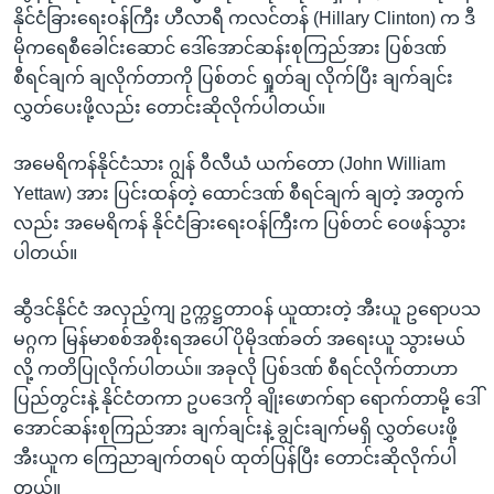
အ
နိုင်ငံခြားရေးဝန်ကြီး ဟီလာရီ ကလင်တန် (Hillary Clinton) က ဒီ
သုတပဒေသာ အင်္ဂလိပ်စာ
ညွန်း
Learning English
မိုကရေစီခေါင်းဆောင် ဒေါ်အောင်ဆန်းစုကြည်အား ပြစ်ဒဏ်
စာမျက်နှာ
စီရင်ချက် ချလိုက်တာကို ပြစ်တင် ရှုတ်ချ လိုက်ပြီး ချက်ချင်း
သို့
ဗွီအိုအေ လူမှုကွန်ယက်များ
လွှတ်ပေးဖို့လည်း တောင်းဆိုလိုက်ပါတယ်။
ကျော်
ကြည့်
အမေရိကန်နိုင်ငံသား ဂျွန် ဝီလီယံ ယက်တော (John William
ရန်
Yettaw) အား ပြင်းထန်တဲ့ ထောင်ဒဏ် စီရင်ချက် ချတဲ့ အတွက်
ဘာသာစကားများ
ရှာဖွေ
လည်း အမေရိကန် နိုင်ငံခြားရေးဝန်ကြီးက ပြစ်တင် ဝေဖန်သွား
ရန်
ပါတယ်။
နေရာ
သို့
ဆွီဒင်နိုင်ငံ အလှည့်ကျ ဥက္ကဋ္ဌတာဝန် ယူထားတဲ့ အီးယူ ဥရောပသ
ကျော်
မဂ္ဂက မြန်မာစစ်အစိုးရအပေါ် ပိုမိုဒဏ်ခတ် အရေးယူ သွားမယ်
ရန်
လို့ ကတိပြုလိုက်ပါတယ်။ အခုလို ပြစ်ဒဏ် စီရင်လိုက်တာဟာ
ပြည်တွင်းနဲ့ နိုင်ငံတကာ ဥပဒေကို ချိုးဖောက်ရာ ရောက်တာမို့ ဒေါ်
အောင်ဆန်းစုကြည်အား ချက်ချင်းနဲ့ ချွင်းချက်မရှိ လွှတ်ပေးဖို့
အီးယူက ကြေညာချက်တရပ် ထုတ်ပြန်ပြီး တောင်းဆိုလိုက်ပါ
တယ်။