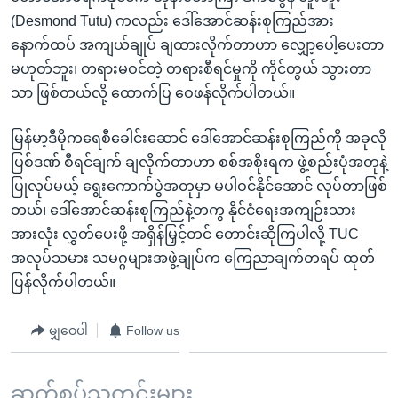
(Desmond Tutu) ကလည်း ဒေါ်အောင်ဆန်းစုကြည်အား
နောက်ထပ် အကျယ်ချုပ် ချထားလိုက်တာဟာ လျှော့ပေါ့ပေးတာ
မဟုတ်ဘူး၊ တရားမဝင်တဲ့ တရားစီရင်မှုကို ကိုင်တွယ် သွားတာ
သာ ဖြစ်တယ်လို့ ထောက်ပြ ဝေဖန်လိုက်ပါတယ်။
မြန်မာ့ဒီမိုကရေစီခေါင်းဆောင် ဒေါ်အောင်ဆန်းစုကြည်ကို အခုလို
ပြစ်ဒဏ် စီရင်ချက် ချလိုက်တာဟာ စစ်အစိုးရက ဖွဲ့စည်းပုံအတုနဲ့
ပြုလုပ်မယ့် ရွေးကောက်ပွဲအတုမှာ မပါဝင်နိုင်အောင် လုပ်တာဖြစ်
တယ်၊ ဒေါ်အောင်ဆန်းစုကြည်နဲ့တကွ နိုင်ငံရေးအကျဉ်းသား
အားလုံး လွှတ်ပေးဖို့ အရှိန်မြှင့်တင် တောင်းဆိုကြပါလို့ TUC
အလုပ်သမား သမဂ္ဂများအဖွဲ့ချုပ်က ကြေညာချက်တရပ် ထုတ်
ပြန်လိုက်ပါတယ်။
မျှဝေပါ
Follow us
ဆက်စပ်သတင်းများ ...