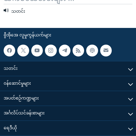
သတင်း
ဗွီအိုအေ လူမှုကွန်ယက်များ
သတင်း
၀န်ဆောင်မှုများ
အပတ်စဉ်ကဏ္ဍများ
အင်္ဂလိပ်သင်ခန်းစာများ
ရေဒီယို