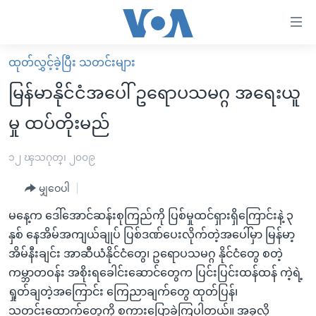
သုံး
ရ
လွယ်ကူ
ထုတ်လွှင့်ခဲ့ပြီး သတင်းများ
မူလစာမျက်နှာ
စေ
မြန်မာနိုင်ငံအပေါ် ဥရောပသမဂ္ဂ အရေးယူ
မြန်မာ
သည့်
မှု ထပ်တိုးမည်
ကမ္ဘာ့သတင်းများ
Link
ဗွီဒီယို
နိုင်ငံတကာ
၁၂ ၾသဂုတ္၊ ၂၀၀၉
များ
သတင်းလွတ်လပ်ခွင့်
အမေရိကန်
ပင်မ
မျှဝေပါ
ရပ်ဝန်းတခု လမ်းတခု အလွန်
တရုတ်
အကြောင်းအရာ
မနေ့က ဒေါ်အောင်ဆန်းစုကြည်ကို ပြစ်မှုထင်ရှားရှိကြောင်းနဲ့ ၃
သို့
အင်္ဂလိပ်စာလေ့လာမယ်
အစ္စရေး-ပါလက်စတိုင်း
နှစ် နေအိမ်အကျယ်ချုပ် ပြစ်ဒဏ်ပေးလိုက်တဲ့အပေါ်မှာ မြန်မာ့
ကျော်
အပတ်စဉ်ကဏ္ဍများ
အမေရိကန်သုံးအီဒီယံ
အိမ်နီးချင်း အာဆီယံနိုင်ငံတွေ၊ ဥရောပသမဂ္ဂ နိုင်ငံတွေ စတဲ့
ကြည့်
ကမ္ဘာတဝန်း အစိုးရခေါင်းဆောင်တွေက ပြင်းပြင်းထန်ထန် ကဲ့ရဲ့
ရေဒီယိုနှင့်ရုပ်သံ အချက်အလက်များ
မကြေးမုံရဲ့ အင်္ဂလိပ်စာ
ရေဒီယို
ရန်
ရှုတ်ချတဲ့အကြောင်း ကြေညာချက်တွေ ထုတ်ပြန်၊
ပင်မ
ရေဒီယို/တီဗွီအစီအစဉ်
ရုပ်ရှင်ထဲက အင်္ဂလိပ်စာ
တီဗွီ
သတင်းထောက်တွေကို စကားပြောခဲ့ကြပါတယ်။ အခုလို