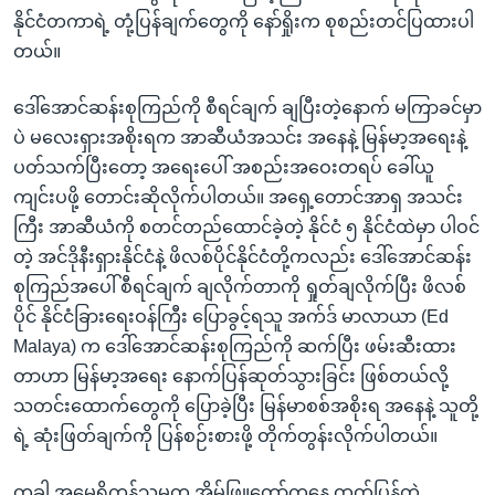
အ
သုတပဒေသာ အင်္ဂလိပ်စာ
နိုင်ငံတကာရဲ့ တုံ့ပြန်ချက်တွေကို နော်ရှိုးက စုစည်းတင်ပြထားပါ
ညွန်း
Learning English
တယ်။
စာမျက်နှာ
သို့
ဗွီအိုအေ လူမှုကွန်ယက်များ
ဒေါ်အောင်ဆန်းစုကြည်ကို စီရင်ချက် ချပြီးတဲ့နောက် မကြာခင်မှာ
ကျော်
ပဲ မလေးရှားအစိုးရက အာဆီယံအသင်း အနေနဲ့ မြန်မာ့အရေးနဲ့
ကြည့်
ပတ်သက်ပြီးတော့ အရေးပေါ် အစည်းအဝေးတရပ် ခေါ်ယူ
ရန်
ကျင်းပဖို့ တောင်းဆိုလိုက်ပါတယ်။ အရှေ့တောင်အာရှ အသင်း
ဘာသာစကားများ
ရှာဖွေ
ကြီး အာဆီယံကို စတင်တည်ထောင်ခဲ့တဲ့ နိုင်ငံ ၅ နိုင်ငံထဲမှာ ပါဝင်
ရန်
တဲ့ အင်ဒိုနီးရှားနိုင်ငံနဲ့ ဖိလစ်ပိုင်နိုင်ငံတို့ကလည်း ဒေါ်အောင်ဆန်း
နေရာ
စုကြည်အပေါ် စီရင်ချက် ချလိုက်တာကို ရှုတ်ချလိုက်ပြီး ဖိလစ်
သို့
ပိုင် နိုင်ငံခြားရေးဝန်ကြီး ပြောခွင့်ရသူ အက်ဒ် မာလာယာ (Ed
ကျော်
Malaya) က ဒေါ်အောင်ဆန်းစုကြည်ကို ဆက်ပြီး ဖမ်းဆီးထား
ရန်
တာဟာ မြန်မာ့အရေး နောက်ပြန်ဆုတ်သွားခြင်း ဖြစ်တယ်လို့
သတင်းထောက်တွေကို ပြောခဲ့ပြီး မြန်မာစစ်အစိုးရ အနေနဲ့ သူတို့
ရဲ့ ဆုံးဖြတ်ချက်ကို ပြန်စဉ်းစားဖို့ တိုက်တွန်းလိုက်ပါတယ်။
တခါ အမေရိကန်သမ္မတ အိမ်ဖြူတော်ကနေ ထုတ်ပြန်တဲ့