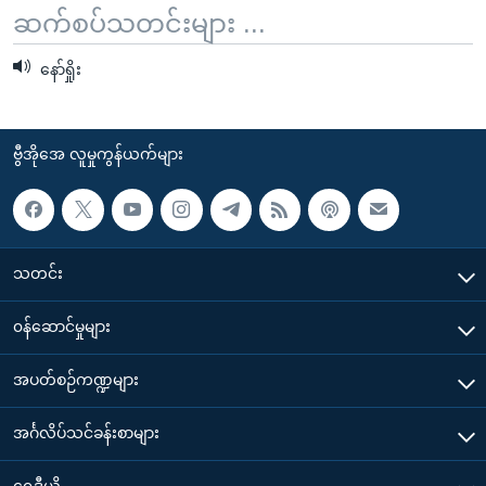
ဆက်စပ်သတင်းများ ...
နော်ရှိုး
ဗွီအိုအေ လူမှုကွန်ယက်များ
သတင်း
၀န်ဆောင်မှုများ
အပတ်စဉ်ကဏ္ဍများ
အင်္ဂလိပ်သင်ခန်းစာများ
ရေဒီယို