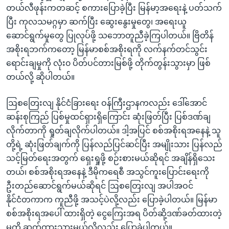
တယ်လီဖုန်းကတဆင့် စကားပြောခဲ့ပြီး မြန်မာ့အရေးနဲ့ ပတ်သက်
ပြီး ကုလသမဂ္ဂမှာ ဆက်ပြီး ဆွေးနွေးမှုတွေ၊ အရေးယူ
ဆောင်ရွက်မှုတွေ ပြုလုပ်ဖို့ သဘောတူညီခဲ့ကြပါတယ်။ ဗြိတိန်
အစိုးရဘက်ကတော့ မြန်မာစစ်အစိုးရကို လက်နက်တင်သွင်း
ရောင်းချမှုကို လုံး၀ ပိတ်ပင်တားမြစ်ဖို့ တိုက်တွန်းသွားမှာ ဖြစ်
တယ်လို့ ဆိုပါတယ်။
ဩစတြေးလျ နိုင်ငံခြားရေး ဝန်ကြီးဌာနကလည်း ဒေါ်အောင်
ဆန်းစုကြည် ပြစ်မှုထင်ရှားရှိကြောင်း ဆုံးဖြတ်ပြီး ပြစ်ဒဏ်ချ
လိုက်တာကို ရှုတ်ချလိုက်ပါတယ်။ ဒါ့အပြင် စစ်အစိုးရအနေနဲ့ သူ
တို့ရဲ့ ဆုံးဖြတ်ချက်ကို ပြန်လည်ပြင်ဆင်ပြီး အမျိုးသား ပြန်လည်
သင့်မြတ်ရေးအတွက် ရှေးရှုဖို့ စဉ်းစားမယ်ဆိုရင် အချိန်ရှိသေး
တယ်၊ စစ်အစိုးရအနေနဲ့ ဒီမိုကရေစီ အသွင်ကူးပြောင်းရေးကို
ဦးတည်ဆောင်ရွက်မယ်ဆိုရင် ဩစတြေးလျ အပါအဝင်
နိုင်ငံတကာက ကူညီဖို့ အသင့်ပဲလို့လည်း ပြောခဲ့ပါတယ်။ မြန်မာ
စစ်အစိုးရအပေါ် ထားရှိတဲ့ ငွေကြေးအရ ပိတ်ဆို့ဒဏ်ခတ်ထားတဲ့
မူကို ဆက်ထားသွားမယ်လို့လည်း ပြောခဲ့ပါတယ်။