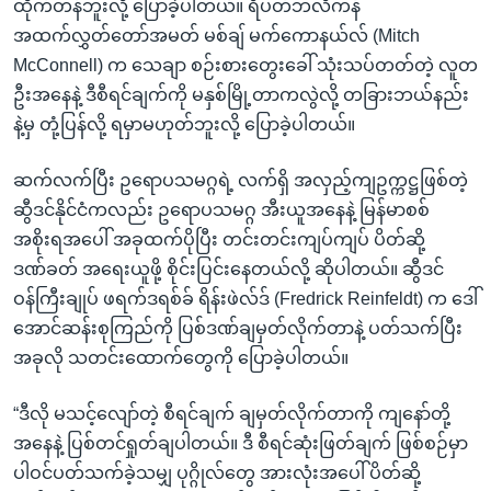
ထိုက်တန်ဘူးလို့ ပြောခဲ့ပါတယ်။ ရီပတ်ဘလီကန်
အထက်လွှတ်တော်အမတ် မစ်ချ် မက်ကောနယ်လ် (Mitch
McConnell) က သေချာ စဉ်းစားတွေးခေါ် သုံးသပ်တတ်တဲ့ လူတ
ဦးအနေနဲ့ ဒီစီရင်ချက်ကို မနှစ်မြို့တာကလွဲလို့ တခြားဘယ်နည်း
နဲ့မှ တုံ့ပြန်လို့ ရမှာမဟုတ်ဘူးလို့ ပြောခဲ့ပါတယ်။
ဆက်လက်ပြီး ဥရောပသမဂ္ဂရဲ့ လက်ရှိ အလှည့်ကျဥက္ကဋ္ဌဖြစ်တဲ့
ဆွီဒင်နိုင်ငံကလည်း ဥရောပသမဂ္ဂ အီးယူအနေနဲ့ မြန်မာစစ်
အစိုးရအပေါ် အခုထက်ပိုပြီး တင်းတင်းကျပ်ကျပ် ပိတ်ဆို့
ဒဏ်ခတ် အရေးယူဖို့ စိုင်းပြင်းနေတယ်လို့ ဆိုပါတယ်။ ဆွီဒင်
ဝန်ကြီးချုပ် ဖရက်ဒရစ်ခ် ရိန်းဖဲလ်ဒ် (Fredrick Reinfeldt) က ဒေါ်
အောင်ဆန်းစုကြည်ကို ပြစ်ဒဏ်ချမှတ်လိုက်တာနဲ့ ပတ်သက်ပြီး
အခုလို သတင်းထောက်တွေကို ပြောခဲ့ပါတယ်။
“ဒီလို မသင့်လျော်တဲ့ စီရင်ချက် ချမှတ်လိုက်တာကို ကျနော်တို့
အနေနဲ့ ပြစ်တင်ရှုတ်ချပါတယ်။ ဒီ စီရင်ဆုံးဖြတ်ချက် ဖြစ်စဉ်မှာ
ပါဝင်ပတ်သက်ခဲ့သမျှ ပုဂ္ဂိုလ်တွေ အားလုံးအပေါ် ပိတ်ဆို့