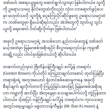
ဒဏ်ခတ် အရေးယူမှုတွေ ဆောင်ရွက်သွားမှာ ဖြစ်ပါတယ်။ သူတို့
ကို ဥရောပသမဂ္ဂ နိုင်ငံတွေထဲကိုလည်း လုံး၀ လာရောက်ခွင့်ပေး
မှာ မဟုတ်သလို သူတို့ရဲ့ ငွေကြေးပိုင်ဆိုင်မှုတွေ ဥရောပသမဂ္ဂထဲ
က ဘဏ်တွေမှာ ရှိမယ်ဆိုရင်လည်း အဲဒါတွေကို ထုတ်ယူ သွင်း
ယူလို့ မရအောင် ပိတ်ဆို့လိုက်မှာ ဖြစ်ပါတယ်။”
အခုလို ဥရောပသမဂ္ဂရဲ့ အသစ်သော နည်းလမ်းတွေနဲ့ ဒဏ်ခတ်
မယ့်အထဲမှာ မြန်မာစစ်အစိုးရပိုင် စီးပွားရေးလုပ်ငန်း ကုမ္ပဏီ
တချို့လည်း ပါဝင်မှာဖြစ်တယ်လို့ ဆိုပါတယ်။
တဆက်တည်းမှာပဲ ဗြိတိန်ဝန်ကြီးချုပ် ဂေါ်ဒွန် ဘရောင်း
(Gordon Brown) ကိုယ်တိုင် ကြေညာချက်တစောင် ထုတ်ပြန်ပြီး
တရားရုံးရဲ့ အတုအယောင် ရုံးတင်စစ်ဆေးမှုကနေ အခုလို
စီရင်ချက် ချလိုက်တာကို ကြည့်ခြင်းအားဖြင့် မြန်မာစစ်အစိုးရ
ဟာ ကမ္ဘာကို ဆက်ပြီး အံတုနေမှာ သေချာပေါက်ပဲလို့ တုံ့ပြန်ထား
ပါတယ်။ ဒါ့အပြင် ဝန်ကြီးချုပ် ဂေါ်ဒွန် ဘရောင်းက ကုလသမဂ္ဂ
အတွင်းရေးမှူးချုပ် မစ္စတာဘန်ကီမွန်း (Mr. Ban Ki-moon) နဲ့