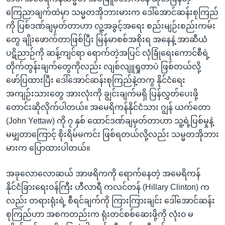
ကြေညာချက်ထဲမှာ သမ္မတအိုဘားမားက ဒေါ်အောင်ဆန်းစုကြည်
ကို ပြစ်ဒဏ်ချမှတ်တာဟာ လူ့အခွင့်အရေး စည်းမျဉ်းစည်းကမ်း
တွေ ချိုးဖောက်တာဖြစ်ပြီး မြန်မာစစ်အစိုးရ အနေနဲ့ အာဆီယံ
ပဋိညာဉ်ကို ဆန့်ကျင်ရာ ရောက်တဲ့အပြင် လုံခြုံရေးကောင်စီရဲ့
တိုက်တွန်းချက်တွေကိုလည်း လျစ်လျူရှုတာပဲ ဖြစ်တယ်လို့
ဖော်ပြထားပြီး ဒေါ်အောင်ဆန်းစုကြည်နဲ့တကွ နိုင်ငံရေး
အကျဉ်းသားတွေ အားလုံးကို ချွင်းချက်မရှိ ပြန်လွှတ်ပေးဖို့
တောင်းဆိုလိုက်ပါတယ်။ အမေရိကန်နိုင်ငံသား ဂျွန် ယက်တော
(John Yettaw) ကို ၇ နှစ် ထောင်ဒဏ်ချမှတ်တာဟာ သူ့ရဲ့ပြစ်မှုနဲ့
မမျှတာကြောင့် စိုးရိမ်မကင်း ဖြစ်ရတယ်လို့လည်း သမ္မတအိုဘား
မားက ပြောထားပါတယ်။
အခုလောလောဆယ် အာဖရိကကို ရောက်နေတဲ့ အမေရိကန်
နိုင်ငံခြားရေးဝန်ကြီး ဟီလာရီ ကလင်တန် (Hillary Clinton) က
လည်း တရားရုံးရဲ့ စီရင်ချက်ကို ကြားကြားချင်း ဒေါ်အောင်ဆန်း
စုကြည်ဟာ အစကတည်းက ရုံးတင်စစ်ဆေးဖို့ကို လုံး၀ မ