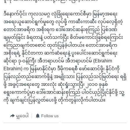
ဒီနောက်ပိုင်း ကုလသမဂ္ဂ လုံခြုံရေးကောင်စီမှာ မြန်မာ့အရေး
အရေးယူဆောင်ရွက်မှုတွေ လုပ်ဖို့ ကာဆီးကာဆီး လုပ်လေ့ရှိတဲ့
တောင်အာဖရိက အစိုးရက ဒေါ်အောင်ဆန်းစုကြည် ပြစ်ဒဏ်
ချမှတ်ခြင်း ခံရတာနဲ့ ပတ်သက်ပြီး စိတ်မကောင်းဖြစ်ရကြောင်း
ကြေညာချက်တစောင် ထုတ်ပြန်ခဲ့ပါတယ်။ တောင်အာဖရိက
အစိုးရရဲ့ နိုင်ငံတကာ ဆက်ဆံရေးနဲ့ ပူးပေါင်းဆောင်ရွက်ရေး
ဆိုင်ရာ ဒု-ဝန်ကြီး အီဘရာဟင်မ် အီဘရာဟင်မ် (Ebrahim
Ebrahim) က မြန်မာနိုင်ငံမှာ ဒီမိုကရေစီ ဖော်ဆောင်ဖို့၊ နိုင်ငံကို
ပြန်လည်တည်ဆောက်ဖို့နဲ့ အမျိုးသား ပြန်လည်သင့်မြတ်ရေး ရရှိ
ဖို့ အခွင့်အရေးတွေ အားလုံး ဆုံးရှုံးသွားပြီ၊ ၂၀၁၀ ခုနှစ်
ရွေးကောက်ပွဲမှာ ဒေါ်အောင်ဆန်းစုကြည် ပါဝင်ယှဉ်ပြိုင်နိုင်ဖို့ သူ့
ကို ချက်ချင်းပြန်လွှတ်ပေးဖို့ တိုက်တွန်းလိုက်ပါတယ်။
မျှဝေပါ
Follow us