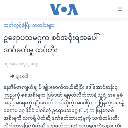
သုံး
ရ
လွယ်ကူ
ထုတ်လွှင့်ခဲ့ပြီး သတင်းများ
မူလစာမျက်နှာ
စေ
ဥရောပသမဂ္ဂက စစ်အစိုးရအပေါ်
မြန်မာ
သည့်
ဒဏ်ခတ်မှု ထပ်တိုး
ကမ္ဘာ့သတင်းများ
Link
ဗွီဒီယို
နိုင်ငံတကာ
၁၃ ၾသဂုတ္၊ ၂၀၀၉
များ
သတင်းလွတ်လပ်ခွင့်
အမေရိကန်
ပင်မ
မျှဝေပါ
ရပ်ဝန်းတခု လမ်းတခု အလွန်
တရုတ်
အကြောင်းအရာ
နေအိမ်အကျယ်ချုပ် ချိုးဖောက်တယ်ဆိုပြီး ဒေါ်အောင်ဆန်းစု
သို့
အင်္ဂလိပ်စာလေ့လာမယ်
အစ္စရေး-ပါလက်စတိုင်း
ကြည်ကို စစ်အစိုးရက ပြစ်ဒဏ် ချမှတ်လိုက်တာနဲ့ သူ့ရဲ့ အခြေခံ
ကျော်
အပတ်စဉ်ကဏ္ဍများ
အမေရိကန်သုံးအီဒီယံ
အခွင့်အရေးကို ချိုးဖောက်တယ်ဆိုတဲ့ အပေါ်မှာ တုံ့ပြန်တဲ့အနေနဲ့
ကြည့်
ဥရောပ ၁၇ နိုင်ငံ ပါဝင်တဲ့ ဥရောပသမဂ္ဂ (EU) က မြန်မာစစ်
ရေဒီယိုနှင့်ရုပ်သံ အချက်အလက်များ
မကြေးမုံရဲ့ အင်္ဂလိပ်စာ
ရေဒီယို
ရန်
အစိုးရကို လက်ရှိ ပိတ်ဆို့ ဒဏ်ခတ်ထားတဲ့မူကို သက်တမ်းတိုး
ပင်မ
ရေဒီယို/တီဗွီအစီအစဉ်
ရုပ်ရှင်ထဲက အင်္ဂလိပ်စာ
တီဗွီ
လိုက်တဲ့အပြင် ပိတ်ဆို့ ဒဏ်ခတ်ထားတဲ့ လူစာရင်းကိုလည်း တိုး