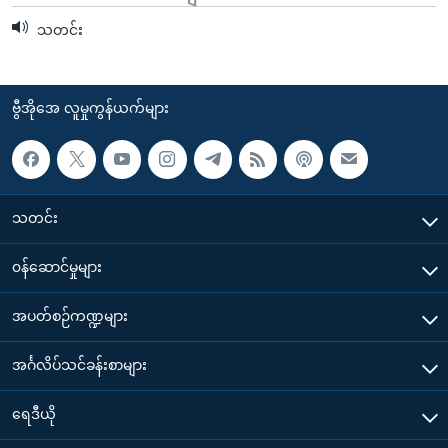
သတင်း
ဗွီအိုအေ လူမှုကွန်ယက်များ
သတင်း
၀န်ဆောင်မှုများ
အပတ်စဉ်ကဏ္ဍများ
အင်္ဂလိပ်သင်ခန်းစာများ
ရေဒီယို