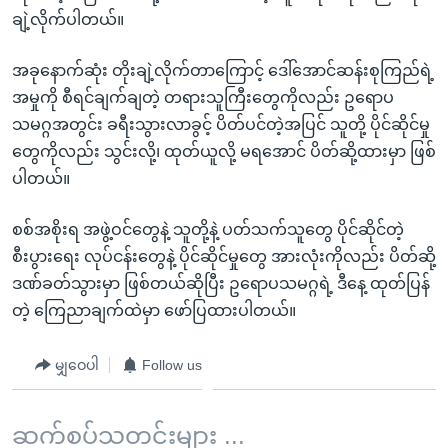
အ
သုတပဒေသာ အင်္ဂလိပ်စာ
ချဲ့လိုက်ပါတယ်။
ညွန်း
Learning English
စာမျက်နှာ
အခုနောက်ဆုံး တိုးချဲ့လိုက်တာကြောင့် ဒေါ်အောင်ဆန်းစုကြည်ရဲ့
သို့
ဗွီအိုအေ လူမှုကွန်ယက်များ
အမှုကို စီရင်ချက်ချတဲ့ တရားသူကြီးတွေကိုလည်း ဥရောပ
ကျော်
သမဂ္ဂအတွင်း ခရီးသွားလာခွင့် ပိတ်ပင်တဲ့အပြင် သူတို့ ပိုင်ဆိုင်မှု
ကြည့်
တွေကိုလည်း သွင်းလို့၊ ထုတ်ယူလို့ မရအောင် ပိတ်ဆို့ထားမှာ ဖြစ်
ရန်
ပါတယ်။
ဘာသာစကားများ
ရှာဖွေ
ရန်
စစ်အစိုးရ အဖွဲ့ဝင်တွေနဲ့ သူတို့နဲ့ ပတ်သက်သူတွေ ပိုင်ဆိုင်တဲ့
နေရာ
စီးပွားရေး လုပ်ငန်းတွေနဲ့ ပိုင်ဆိုင်မှုတွေ အားလုံးကိုလည်း ပိတ်ဆို့
သို့
ဒဏ်ခတ်သွားမှာ ဖြစ်တယ်ဆိုပြီး ဥရောပသမဂ္ဂရဲ့ ဒီနေ့ ထုတ်ပြန်
ကျော်
တဲ့ ကြေညာချက်ထဲမှာ ဖော်ပြထားပါတယ်။
ရန်
မျှဝေပါ
Follow us
ဆက်စပ်သတင်းများ ...