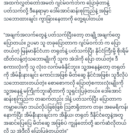
အထက်လွှတ်တော်အမတ် ဂျင်မ်ဝက်ဘ်က ပြောခဲ့တာနဲ့
ပတ်သက်လို့ ဒီနေရာမှာ ဒေါ်အောင်ဆန်းစုကြည်နဲ့ အမြင်
သဘောထားချင်း ကွာခြားနေတာကို တွေ့ရပါတယ်။
“အချက်အလက်တွေနဲ့ ပတ်သက်ပြီးတော့ တချို့အချက်တွေ
ပြောတယ်။ ဥပမာ သူ တခုပြောတာက ဂျင်မ်ဝက်ဘ် က ပြော
တယ်တဲ့ မြန်မာနိုင်ငံဟာ တရုတ်နဲ့ ပတ်သက်ပြီး နိုင်ငံကြီးမို့ စိုးရိမ်
ထိတ်လန့်တဲ့သဘောမျိုးကို သူက အဲဒါကို ပြော တယ်တဲ့။ ဒီ
စကားလုံးကို သူ လုံး၀ လက်မခံနိုင်ဘူး။ သူ့အနေနဲ့တော့ တရုတ်
ကို အိမ်နီးနားချင်း ကောင်းအဖြစ် မိတ်ဆွေ နိုင်ငံအဖြစ်၊ သူဒီလိုပဲ
သဘောထားတယ်တဲ့။ စောစောကလို ပြောတဲ့စကားလုံးမျိုးကို
သူ့အနေနဲ့ မကြိုက်ဘူးဆိုတာကို သူရှင်းပြခဲ့တယ်။ ဒေါ်အောင်
ဆန်းစုကြည်က တဆက်တည်း ဒါနဲ့ ပတ်သက်ပြီး ပြောတာက
ကမ္ဘာပေါ်မှာ ဘယ်လိုပဲဖြစ်ဖြစ် သြဇာရှိတာက တခု၊ အမေရိကန်၊
နောက်ပြီး အိမ်နီးနားချင်းက အိန္ဒိယ၊ တရုတ် ဒီနိုင်ငံတွေနဲ့အတူ
အဆင်ပြေပြေ မိတ်ဆွေ အဖြစ်ပဲ ကျွန်တော်တို့ ဆက်ဆံလိုတယ်
လို့ သူ အဲဒီလို ပြောပြခဲ့တယ်တဲ့။”