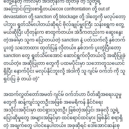
တွေ့နေတဲ့ ကာလမှာ အဲဒီတုန်းက ထုတ်ခဲ့ တဲ့ သူတို့ရဲ့
အကြောင်းကြားစာရှိတယ်လေ။ confrontation တို့ out of
devastation တို့ sanction တို့ blockage တို့ ဒါတွေကို မလုပ်တော့
ပါဘူး၊ ရှုတ်သိမ်းပါတယ်ဆိုရင် ဗိုလ်ချုပ်မှူးကြီး သန်းရွှေက တွေ့
မယ်ဆိုပြီး ဟိုတုန်းက စာထွက်တယ်။ အဲဒီကတည်းက ဆွေးနွေး
တဲ့အခါမှာ သူက ပြောတယ်တဲ့ sanction နဲ့ ပတ်သက်လို့ နှစ်ဘက်
ပူးတွဲ သဘောထား ထုတ်ပြန် လိုတယ်။ နှစ်ဘက် ပူးတွဲပြီးတော့
sanction တွေ ရှုတ်သိမ်းအောင် ဆောင်ရွက်လိုတယ်လို့ အဆိုပြုခဲ့
တယ်တဲ့။ အဆိုပြုတာ တွေကို ပထမပိုင်းမှာ သဘောတူသယောင်
ရှိပြီး နောက်ပိုင်း မလုပ်နိုင်ဘူးလို့ အဲဒါကို သူ ဂျင်မ် ဝက်ဘ် ကို သူ
ရှင်းပြ ခဲ့ တယ် တဲ့”
အထက်လွှတ်တော်အမတ် ဂျင်မ် ဝက်ဘ်ဟာ ပိတ်ဆို့အရေးယူမှု
တွေကို ဆန့်ကျင်သူတဦးအဖြစ် အမေရိကန် နိုင်ငံရေး
အသိုင်းအဝိုင်းမှာ ထင်ရှားသူတဦး ဖြစ်တဲ့အပြင်၊ အခုလို သူ့ရဲ့
ပြောဆိုမှုတွေ အများအမြင်မှာ ထင်ရောင်ထင်မှား ဖြစ်နိုင် စရာရှိ
တဲ့ အချက်တွေ ပါဝင်နေပါတယ်။ အခုဆိုရင် ဒေါ်အောင်ဆန်းစု