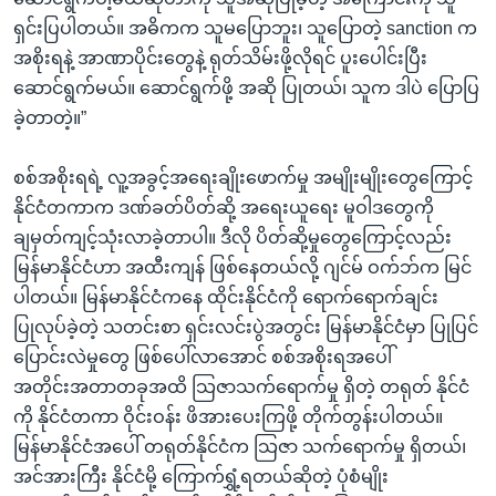
ရှင်းပြပါတယ်။ အဓိကက သူမပြောဘူး၊ သူပြောတဲ့ sanction က
အစိုးရနဲ့ အာဏာပိုင်းတွေနဲ့ ရုတ်သိမ်းဖို့လိုရင် ပူးပေါင်းပြီး
ဆောင်ရွက်မယ်။ ဆောင်ရွက်ဖို့ အဆို ပြုတယ်၊ သူက ဒါပဲ ပြောပြ
ခဲ့တာတဲ့။”
စစ်အစိုးရရဲ့ လူ့အခွင့်အရေးချိုးဖောက်မှု အမျိုးမျိုးတွေကြောင့်
နိုင်ငံတကာက ဒဏ်ခတ်ပိတ်ဆို့ အရေးယူရေး မူဝါဒတွေကို
ချမှတ်ကျင့်သုံးလာခဲ့တာပါ။ ဒီလို ပိတ်ဆို့မှုတွေကြောင့်လည်း
မြန်မာနိုင်ငံဟာ အထီးကျန် ဖြစ်နေတယ်လို့ ဂျင်မ် ဝက်ဘ်က မြင်
ပါတယ်။ မြန်မာနိုင်ငံကနေ ထိုင်းနိုင်ငံကို ရောက်ရောက်ချင်း
ပြုလုပ်ခဲ့တဲ့ သတင်းစာ ရှင်းလင်းပွဲအတွင်း မြန်မာနိုင်ငံမှာ ပြုပြင်
ပြောင်းလဲမှုတွေ ဖြစ်ပေါ်လာအောင် စစ်အစိုးရအပေါ်
အတိုင်းအတာတခုအထိ သြဇာသက်ရောက်မှု ရှိတဲ့ တရုတ် နိုင်ငံ
ကို နိုင်ငံတကာ ဝိုင်းဝန်း ဖိအားပေးကြဖို့ တိုက်တွန်းပါတယ်။
မြန်မာနိုင်ငံအပေါ် တရုတ်နိုင်ငံက သြဇာ သက်ရောက်မှု ရှိတယ်၊
အင်အားကြီး နိုင်ငံမို့ ကြောက်ရွှံ့ရတယ်ဆိုတဲ့ ပုံစံမျိုး