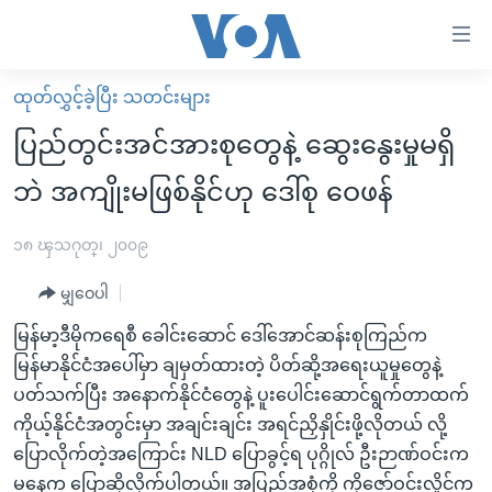
သုံး
ရ
လွယ်ကူ
ထုတ်လွှင့်ခဲ့ပြီး သတင်းများ
မူလစာမျက်နှာ
စေ
ပြည်တွင်းအင်အားစုတွေနဲ့ ဆွေးနွေးမှုမရှိ
မြန်မာ
သည့်
ဘဲ အကျိုးမဖြစ်နိုင်ဟု ဒေါ်စု ဝေဖန်
ကမ္ဘာ့သတင်းများ
Link
ဗွီဒီယို
နိုင်ငံတကာ
၁၈ ၾသဂုတ္၊ ၂၀၀၉
များ
သတင်းလွတ်လပ်ခွင့်
အမေရိကန်
ပင်မ
မျှဝေပါ
ရပ်ဝန်းတခု လမ်းတခု အလွန်
တရုတ်
အကြောင်းအရာ
မြန်မာ့ဒီမိုကရေစီ ခေါင်းဆောင် ဒေါ်အောင်ဆန်းစုကြည်က
သို့
အင်္ဂလိပ်စာလေ့လာမယ်
အစ္စရေး-ပါလက်စတိုင်း
မြန်မာနိုင်ငံအပေါ်မှာ ချမှတ်ထားတဲ့ ပိတ်ဆို့အရေးယူမှုတွေနဲ့
ကျော်
အပတ်စဉ်ကဏ္ဍများ
အမေရိကန်သုံးအီဒီယံ
ပတ်သက်ပြီး အနောက်နိုင်ငံတွေနဲ့ ပူးပေါင်းဆောင်ရွက်တာထက်
ကြည့်
ကိုယ့်နိုင်ငံအတွင်းမှာ အချင်းချင်း အရင်ညှိနှိုင်းဖို့လိုတယ် လို့
ရေဒီယိုနှင့်ရုပ်သံ အချက်အလက်များ
မကြေးမုံရဲ့ အင်္ဂလိပ်စာ
ရေဒီယို
ရန်
ပြောလိုက်တဲ့အကြောင်း NLD ပြောခွင့်ရ ပုဂ္ဂိုလ် ဦးဉာဏ်ဝင်းက
ပင်မ
ရေဒီယို/တီဗွီအစီအစဉ်
ရုပ်ရှင်ထဲက အင်္ဂလိပ်စာ
တီဗွီ
မနေ့က ပြောဆိုလိုက်ပါတယ်။ အပြည့်အစုံကို ကိုဇော်ဝင်းလှိုင်က