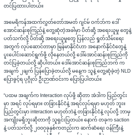
အ
သုတပဒေသာ အင်္ဂလိပ်စာ
တင်ပြထားပါတယ်။
ညွန်း
Learning English
စာမျက်နှာ
အမေရိကန်အထက်လွှတ်တော်အမတ် ဂျင်မ် ဝက်ဘ်က ဒေါ်
သို့
ဗွီအိုအေ လူမှုကွန်ယက်များ
အောင်ဆန်းစုကြည်နဲ့ တွေ့ဆုံတဲ့အခါမှာ ပိတ်ဆို့ အရေးယူမှု တွေနဲ့
ကျော်
ပတ်သက်လို့ ပိတ်ဆို့ အရေးယူမှုတွေ ပြန်လည် ရှုတ်သိမ်းရေး
ကြည့်
အတွက် လုပ်ဆောင်တာမှာ မြန်မာနိုင်ငံဟာ အနောက်နိုင်ငံတွေနဲ့
ရန်
ပူးပေါင်းဆောင်ရွက်ဖို့ လိုနေတယ်လို့ ဒေါ်အောင်ဆန်းစုကြည်ကို
ဘာသာစကားများ
ရှာဖွေ
တင်ပြခဲ့တယ်လို့ ဆိုပါတယ်။ ဒေါ်အောင်ဆန်းစုကြည်ဘက် က
ရန်
အချက် ၂ချက် ပြန်ပြောခဲ့တယ်လို့ မနေ့က သူနဲ့ တွေ့ဆုံခဲ့တဲ့ NLD
နေရာ
ပြောခွင့်ရ ပုဂ္ဂိုလ် ဦးဉာဏ်ဝင်းက ပြောပြပါတယ်။
သို့
ကျော်
“ပထမ အချက်က Interaction လုပ်ဖို့ ဆိုတာ အဲဒါက ပြည်တွင်း
ရန်
မှာ အရင် လုပ်ရမှာ။ တခြားနိုင်ငံနဲ့ အရင်လုပ်ရမှာ မဟုတ် ဘူး။
ပြည်တွင်းမှာ interaction မဟုတ်ဘဲနဲ့ တခြားနိုင်ငံနဲ့ လုပ်လို့ ဘာမှ
အကျိုးမရှိဘူးဆိုတာကို သူရှင်းပြတယ်။ နောက် တခုက saction
နဲ့ ပတ်သက်လို့ ၂၀၀၇ခုနှစ်ကတည်းက ဆက်ဆံရေး ဝန်ကြီးနဲ့