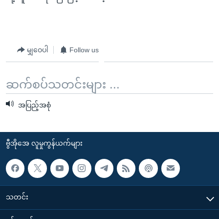
မျှဝေပါ
Follow us
ဆက်စပ်သတင်းများ ...
အပြည့်အစုံ
ဗွီအိုအေ လူမှုကွန်ယက်များ
သတင်း