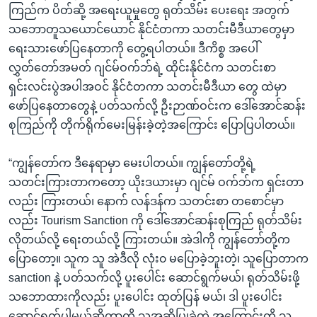
ကြည်က ပိတ်ဆို့ အရေးယူမှုတွေ ရုတ်သိမ်း ပေးရေး အတွက်
သဘောတူသယောင်ယောင် နိုင်ငံတကာ သတင်းမီဒီယာတွေမှာ
ရေးသားဖော်ပြနေတာကို တွေ့ရပါတယ်။ ဒီကိစ္စ အပေါ်
လွှတ်တော်အမတ် ဂျင်မ်ဝက်ဘ်ရဲ့ ထိုင်းနိုင်ငံက သတင်းစာ
ရှင်းလင်းပွဲအပါအဝင် နိုင်ငံတကာ သတင်းမီဒီယာ တွေ ထဲမှာ
ဖော်ပြနေတာတွေနဲ့ ပတ်သက်လို့ ဦးဉာဏ်ဝင်းက ဒေါ်အောင်ဆန်း
စုကြည်ကို တိုက်ရိုက်မေးမြန်းခဲ့တဲ့အကြောင်း ပြောပြပါတယ်။
“ကျွန်တော်က ဒီနေရာမှာ မေးပါတယ်။ ကျွန်တော်တို့ရဲ့
သတင်းကြားတာကတော့ ယိုးဒယားမှာ ဂျင်မ် ဝက်ဘ်က ရှင်းတာ
လည်း ကြားတယ်၊ နောက် လန်ဒန်က သတင်းစာ တစောင်မှာ
လည်း Tourism Sanction ကို ဒေါ်အောင်ဆန်းစုကြည် ရုတ်သိမ်း
လိုတယ်လို့ ရေးတယ်လို့ ကြားတယ်။ အဲဒါကို ကျွန်တော်တို့က
ပြောတော့။ သူက သူ အဲဒီလို လုံး၀ မပြောခဲ့ဘူးတဲ့၊ သူပြောတာက
sanction နဲ့ ပတ်သက်လို့ ပူးပေါင်း ဆောင်ရွက်မယ်၊ ရုတ်သိမ်းဖို့
သဘောထားကိုလည်း ပူးပေါင်း ထုတ်ပြန် မယ်၊ ဒါ ပူးပေါင်း
ဆောင်ရွက်ပါ့မယ်ဆိုတာကို သူအဆိုပြုခဲ့တဲ့ အကြောင်းကို သူ