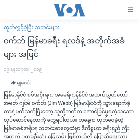
သုံး
ရ
လွယ်ကူ
ထုတ်လွှင့်ခဲ့ပြီး သတင်းများ
မူလစာမျက်နှာ
စေ
ဝက်ဘ် မြန်မာခရီး ရလဒ်နဲ့ အတိုက်အခံ
မြန်မာ
သည့်
များ အမြင်
ကမ္ဘာ့သတင်းများ
Link
ဗွီဒီယို
နိုင်ငံတကာ
၁၉ ၾသဂုတ္၊ ၂၀၀၉
များ
သတင်းလွတ်လပ်ခွင့်
အမေရိကန်
ပင်မ
မျှဝေပါ
ရပ်ဝန်းတခု လမ်းတခု အလွန်
တရုတ်
အကြောင်းအရာ
မြန်မာနိုင်ငံ စစ်အစိုးရက အမေရိကန်နိုင်ငံ အထက်လွှတ်တော်
သို့
အင်္ဂလိပ်စာလေ့လာမယ်
အစ္စရေး-ပါလက်စတိုင်း
အမတ် ဂျင်မ် ဝက်ဘ် (Jim Webb) မြန်မာနိုင်ငံကို သွားရောက်ခဲ့
ကျော်
အပတ်စဉ်ကဏ္ဍများ
အမေရိကန်သုံးအီဒီယံ
တာနဲ့ ပတ်သက်ပြီးတော့ သူတို့ဘက်က အောင်မြင်မှုရတဲ့သဘော
ကြည့်
လုပ်ဆောင်နေတာကို တွေ့ရပါတယ်။ တနေ့က ထုတ်ဝေခဲ့တဲ့
ရေဒီယိုနှင့်ရုပ်သံ အချက်အလက်များ
မကြေးမုံရဲ့ အင်္ဂလိပ်စာ
ရေဒီယို
ရန်
မြန်မာစစ်အစိုးရ သတင်းစာတွေထဲမှာ ဒီကိစ္စဟာ ခရီးရှည်ကြီး
ပင်မ
ရေဒီယို/တီဗွီအစီအစဉ်
ရုပ်ရှင်ထဲက အင်္ဂလိပ်စာ
တီဗွီ
အတွက် ပထမဦးဆုံး ခြေလှမ်း ဖြစ်တယ်လို့ ပြောဆိုရေးသား