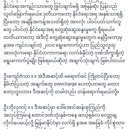
နိုင်ငံရေးအကျဉ်းသားတွေ ခြွင်းချက်မရှိ အမြန်ဆုံး ပြန်လည်
လွတ်မြောက်ရမယ်။ ဒုတိယကတော့ နိုင်ငံရေးအရ အနှစ်သာရရှိ
ပြီးတော့ အချိန်အကန့်အသတ်ရှိတဲ့ အားလုံး ပါဝင်ပတ်သက်လူ
တွေ ပါဝင်တဲ့ နိုင်ငံရေးအရ တွေ့ဆုံဆွေးနွေးမှုတွေ ရှိရမယ်။
တတိယကတော့ အဲဒီလို တွေ့ဆုံဆွေးနွေးမှုတွေက နေပြီးတော့မှ
နအဖ ကျင်းပချင်တဲ့ ၂၀၁၀ ရွေးကောက်ပွဲဟာ ပြည်သူလူထု
အားလုံးကရော နိုင်ငံတကာကရော လက်ခံနိုင်တဲ့ ဂုဏ်သိက္ခာရှိတဲ့
ရွေးကောက်ပွဲမျိုး ဖြစ်ရမယ်ဆိုတဲ့ အချက်သုံးချက် ဖြစ်ပါတယ်။
ဦးကျော်ဇံသာ ။ ။ အဲဒီအဆင့်ထိ မရောက်ခင် ကြိုတင်ပြီးတော့
နိမိတ်ပြသတဲ့ အချက်တွေ overcharge ပေးတဲ့ဟာတွေ မထား
တော့ဘူးလား။ ဒီအဆင့်ကို တခါတည်း တန်းရောက်ရမယ်လို့။
ဦးဘိုလှတင့် ။ ။ ဒီအဆင့်မှာ ဒေါ်အောင်ဆန်းစုကြည်ကို
အလုပ်ကြမ်းနဲ့ ထောင်ဒဏ်သုံးနှစ်ကနေ ဆယ့်ရှစ်လ လျှော့ချ
လိုက်ပေမယ့်လို့ မြန်မာနိုင်ငံမှာ လက်ရှိ နအဖ အခြေခံ ကိုင်စွဲထား