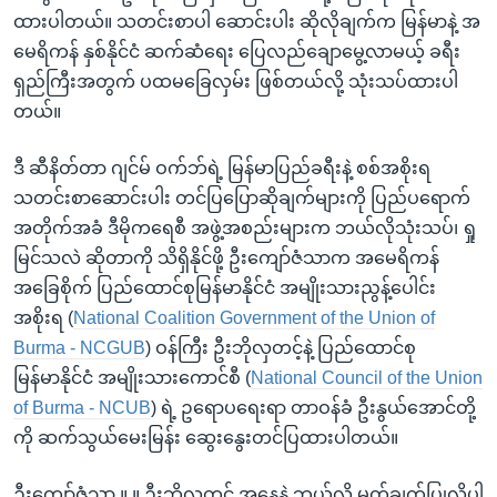
အ
သုတပဒေသာ အင်္ဂလိပ်စာ
ထားပါတယ်။ သတင်းစာပါ ဆောင်းပါး ဆိုလိုချက်က မြန်မာနဲ့ အ
ညွန်း
Learning English
မေရိကန် နှစ်နိုင်ငံ ဆက်ဆံရေး ပြေလည်ချောမွေ့လာမယ့် ခရီး
စာမျက်နှာ
ရှည်ကြီးအတွက် ပထမခြေလှမ်း ဖြစ်တယ်လို့ သုံးသပ်ထားပါ
သို့
ဗွီအိုအေ လူမှုကွန်ယက်များ
တယ်။
ကျော်
ကြည့်
ဒီ ဆီနိတ်တာ ဂျင်မ် ဝက်ဘ်ရဲ့ မြန်မာပြည်ခရီးနဲ့ စစ်အစိုးရ
ရန်
သတင်းစာဆောင်းပါး တင်ပြပြောဆိုချက်များကို ပြည်ပရောက်
ဘာသာစကားများ
ရှာဖွေ
အတိုက်အခံ ဒီမိုကရေစီ အဖွဲ့အစည်းများက ဘယ်လိုသုံးသပ်၊ ရှု
ရန်
မြင်သလဲ ဆိုတာကို သိရှိနိုင်ဖို့ ဦးကျော်ဇံသာက အမေရိကန်
နေရာ
အခြေစိုက် ပြည်ထောင်စုမြန်မာနိုင်ငံ အမျိုးသားညွန့်ပေါင်း
သို့
အစိုးရ (
National Coalition Government of the Union of
ကျော်
Burma - NCGUB
) ဝန်ကြီး ဦးဘိုလှတင့်နဲ့ ပြည်ထောင်စု
ရန်
မြန်မာနိုင်ငံ အမျိုးသားကောင်စီ (
National Council of the Union
of Burma - NCUB
) ရဲ့ ဥရောပရေးရာ တာဝန်ခံ ဦးနွယ်အောင်တို့
ကို ဆက်သွယ်မေးမြန်း ဆွေးနွေးတင်ပြထားပါတယ်။
ဦးကျော်ဇံသာ ။ ။ ဦးဘိုလှတင့် အနေနဲ့ ဘယ်လို မှတ်ချက်ပြုလိုပါ