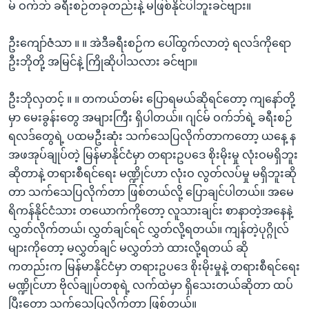
မ် ဝက်ဘ် ခရီးစဉ်တခုတည်းနဲ့ မဖြစ်နိုင်ပါဘူးခင်ဗျား။
ဦးကျော်ဇံသာ ။ ။ အဲဒီခရီးစဉ်က ပေါ်ထွက်လာတဲ့ ရလဒ်ကိုရော
ဦးဘိုတို့ အမြင်နဲ့ ကြိုဆိုပါသလား ခင်ဗျာ။
ဦးဘိုလှတင့် ။ ။ တကယ်တမ်း ပြောရမယ်ဆိုရင်တော့ ကျနော်တို့
မှာ မေးခွန်းတွေ အများကြီး ရှိပါတယ်။ ဂျင်မ် ဝက်ဘ်ရဲ့ ခရီးစဉ်
ရလဒ်တွေရဲ့ ပထမဦးဆုံး သက်သေပြလိုက်တာကတော့ ယနေ့ န
အဖအုပ်ချုပ်တဲ့ မြန်မာနိုင်ငံမှာ တရားဥပဒေ စိုးမိုးမှု လုံးဝမရှိဘူး
ဆိုတာနဲ့ တရားစီရင်ရေး မဏ္ဍိုင်ဟာ လုံးဝ လွတ်လပ်မှု မရှိဘူးဆို
တာ သက်သေပြလိုက်တာ ဖြစ်တယ်လို့ ပြောချင်ပါတယ်။ အမေ
ရိကန်နိုင်ငံသား တယောက်ကိုတော့ လူသားချင်း စာနာတဲ့အနေနဲ့
လွှတ်လိုက်တယ်၊ လွှတ်ချင်ရင် လွှတ်လို့ရတယ်။ ကျန်တဲ့ပုဂ္ဂိုလ်
များကိုတော့ မလွှတ်ချင် မလွှတ်ဘဲ ထားလို့ရတယ် ဆို
ကတည်းက မြန်မာနိုင်ငံမှာ တရားဥပဒေ စိုးမိုးမှုနဲ့ တရားစီရင်ရေး
မဏ္ဍိုင်ဟာ ဗိုလ်ချုပ်တစုရဲ့ လက်ထဲမှာ ရှိသေးတယ်ဆိုတာ ထပ်
ပြီးတော့ သက်သေပြလိုက်တာ ဖြစ်တယ်။