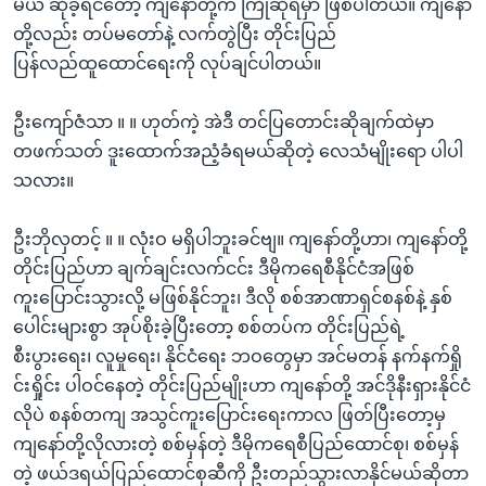
မယ် ဆိုခဲ့ရင်တော့ ကျနော်တို့က ကြိုဆိုရမှာ ဖြစ်ပါတယ်။ ကျနော်
တို့လည်း တပ်မတော်နဲ့ လက်တွဲပြီး တိုင်းပြည်
ပြန်လည်ထူထောင်ရေးကို လုပ်ချင်ပါတယ်။
ဦးကျော်ဇံသာ ။ ။ ဟုတ်ကဲ့ အဲဒီ တင်ပြတောင်းဆိုချက်ထဲမှာ
တဖက်သတ် ဒူးထောက်အညံ့ခံရမယ်ဆိုတဲ့ လေသံမျိုးရော ပါပါ
သလား။
ဦးဘိုလှတင့် ။ ။ လုံးဝ မရှိပါဘူးခင်ဗျ။ ကျနော်တို့ဟာ၊ ကျနော်တို့
တိုင်းပြည်ဟာ ချက်ချင်းလက်ငင်း ဒီမိုကရေစီနိုင်ငံအဖြစ်
ကူးပြောင်းသွားလို့ မဖြစ်နိုင်ဘူး၊ ဒီလို စစ်အာဏာရှင်စနစ်နဲ့ နှစ်
ပေါင်းများစွာ အုပ်စိုးခဲ့ပြီးတော့ စစ်တပ်က တိုင်းပြည်ရဲ့
စီးပွားရေး၊ လူမှုရေး၊ နိုင်ငံရေး ဘဝတွေမှာ အင်မတန် နက်နက်ရှို
င်းရှိုင်း ပါဝင်နေတဲ့ တိုင်းပြည်မျိုးဟာ ကျနော်တို့ အင်ဒိုနီးရှားနိုင်ငံ
လိုပဲ စနစ်တကျ အသွင်ကူးပြောင်းရေးကာလ ဖြတ်ပြီးတော့မှ
ကျနော်တို့လိုလားတဲ့ စစ်မှန်တဲ့ ဒီမိုကရေစီပြည်ထောင်စု၊ စစ်မှန်
တဲ့ ဖယ်ဒရယ်ပြည်ထောင်စုဆီကို ဦးတည်သွားလာနိုင်မယ်ဆိုတာ