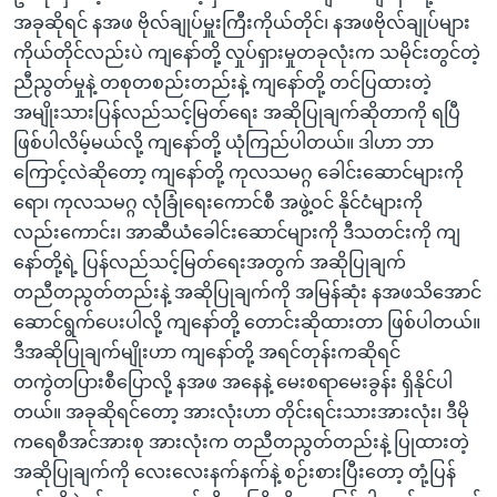
အခုဆိုရင် နအဖ ဗိုလ်ချုပ်မှူးကြီးကိုယ်တိုင်၊ နအဖဗိုလ်ချုပ်များ
ကိုယ်တိုင်လည်းပဲ ကျနော်တို့ လှုပ်ရှားမှုတခုလုံးက သမိုင်းတွင်တဲ့
ညီညွတ်မှုနဲ့ တစုတစည်းတည်းနဲ့ ကျနော်တို့ တင်ပြထားတဲ့
အမျိုးသားပြန်လည်သင့်မြတ်ရေး အဆိုပြုချက်ဆိုတာကို ရပြီ
ဖြစ်ပါလိမ့်မယ်လို့ ကျနော်တို့ ယုံကြည်ပါတယ်။ ဒါဟာ ဘာ
ကြောင့်လဲဆိုတော့ ကျနော်တို့ ကုလသမဂ္ဂ ခေါင်းဆောင်များကို
ရော၊ ကုလသမဂ္ဂ လုံခြုံရေးကောင်စီ အဖွဲ့ဝင် နိုင်ငံများကို
လည်းကောင်း၊ အာဆီယံခေါင်းဆောင်များကို ဒီသတင်းကို ကျ
နော်တို့ရဲ့ ပြန်လည်သင့်မြတ်ရေးအတွက် အဆိုပြုချက်
တညီတညွတ်တည်းနဲ့ အဆိုပြုချက်ကို အမြန်ဆုံး နအဖသိအောင်
ဆောင်ရွက်ပေးပါလို့ ကျနော်တို့ တောင်းဆိုထားတာ ဖြစ်ပါတယ်။
ဒီအဆိုပြုချက်မျိုးဟာ ကျနော်တို့ အရင်တုန်းကဆိုရင်
တကွဲတပြားစီပြောလို့ နအဖ အနေနဲ့ မေးစရာမေးခွန်း ရှိနိုင်ပါ
တယ်။ အခုဆိုရင်တော့ အားလုံးဟာ တိုင်းရင်းသားအားလုံး၊ ဒီမို
ကရေစီအင်အားစု အားလုံးက တညီတညွတ်တည်းနဲ့ ပြုထားတဲ့
အဆိုပြုချက်ကို လေးလေးနက်နက်နဲ့ စဉ်းစားပြီးတော့ တုံ့ပြန်