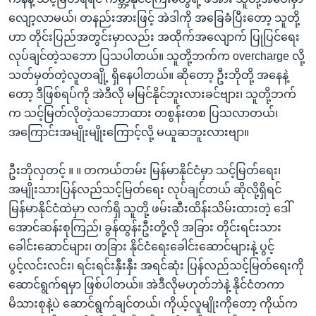
လျော့လာမယ်၊ တနည်းအားဖြင့် အဲဒါကို အခြေခံပြီးတော့ သူတို့
ဟာ တိုင်းပြည်အတွင်းမှာလည်း အထိုက်အလျောက် ပြုပြင်ရေး
လုပ်ချင်တဲ့သဘော ပြသပါတယ်။ သူတို့ဘက်က overcharge လို့
သတ်မှတ်တဲ့လူတချို့ ရှိနေပါတယ်။ ဆိုတော့ ဦးဘိုတို့ အနေနဲ့
တော့ ဒီဖြစ်ရပ်ကို အဲဒီလို မမြင်နိုင်ဘူးလားခင်ဗျား၊ သူတို့ဘက်
က သင့်မြတ်လိုတဲ့သဘောထား တစွန်းတစ ပြသလာတယ်၊
အကြောင်းအမျိုးမျိုးကြောင့်လို့ မယူဆဘူးလားဗျာ။
ဦးဘိုလှတင့် ။ ။ တကယ်တမ်း မြန်မာနိုင်ငံမှာ သင့်မြတ်ရေး၊
အမျိုးသားပြန်လည်သင့်မြတ်ရေး လုပ်ချင်တယ် ဆိုလို့ရှိရင်
မြန်မာနိုင်ငံထဲမှာ လက်ရှိ သူတို့ ဖမ်းဆီးထိန်းသိမ်းထားတဲ့ ဒေါ်
အောင်ဆန်းစုကြည်၊ ခွန်ထွန်းဦးတို့လို အခြား တိုင်းရင်းသား
ခေါင်းဆောင်များ၊ တခြား နိုင်ငံရေးခေါင်းဆောင်များနဲ့ ပွင့်
ပွင့်လင်းလင်း၊ ရင်းရင်းနှီးနှီး အရင်ဆုံး ပြန်လည်သင့်မြတ်ရေးကို
ဆောင်ရွက်ရမှာ ဖြစ်ပါတယ်။ အဲဒီလိုမဟုတ်ဘဲနဲ့ နိုင်ငံတကာ
မိသားစုနဲ့ပဲ ဆောင်ရွက်ချင်တယ်၊ ကိုယ့်လူမျိုးကိုတော့ ကိုယ်က