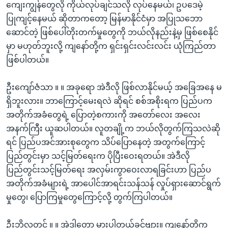
ကျေးကျွန်တွေလို ကိုယ်လုပ်ချင်သလို လုပ်နေမယ်၊ ဥပဒေမဲ့
ပြုကျင့်နေမယ် ဆိုတာကတော့ မြန်မာနိုင်ငံမှာ အပြုသဘော
ဆောင်တဲ့ ဖြစ်ပေါ်တိုးတက်မှုတွေကို ဘယ်လိုနည်းနဲ့မှ ဖြစ်စေနိုင်
မှာ မဟုတ်ဘူးလို့ ကျနော်တို့က ရှင်းရှင်းလင်းလင်း ယုံကြည်တာ
ဖြစ်ပါတယ်။
ဦးကျော်ဇံသာ ။ ။ အခုရော အဲဒီလို ဖြစ်လာနိုင်မယ့် အခြေအနေ မ
ရှိဘူးလား။ ဘာကြောင့်မေးရလဲ ဆိုရင် စစ်အစိုးရက ပြည်ပက
အတိုက်အခံတွေရဲ့ ပြောတဲ့စကားကို အတော်လေး အလေး
အနက်ကြီး ယူဆပါတယ်။ လူတချို့က ဘယ်လိုတွက်ကြသလဲဆို
ရင် ပြည်ပအင်အားစုတွေက သိပ်ပြောနေတဲ့ အတွက်ကြောင့်
ပြည်တွင်းမှာ သင့်မြတ်ရေးက ပိုပြီးဝေးရတယ်။ အဲဒီလို
ပြည်တွင်းသင့်မြတ်ရေး အလှမ်းကွာဝေးလာရခြင်းဟာ ပြည်ပ
အတိုက်အခံများရဲ့ အာပေါင်အာရင်းသန်သန် လှုပ်ရှားဆောင်ရွက်
မှုတွေ၊ ပြောကြမှုတွေကြောင့်လို့ တွက်ကြပါတယ်။
ဦးဘိုလှတင့် ။ ။ အဲဒါတော့ မှားပါတယ်ခင်ဗျား။ ကျနော်တို့က