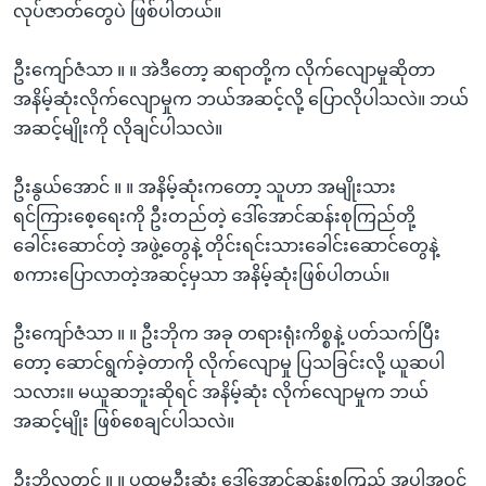
လုပ်ဇာတ်တွေပဲ ဖြစ်ပါတယ်။
ဦးကျော်ဇံသာ ။ ။ အဲဒီတော့ ဆရာတို့က လိုက်လျောမှုဆိုတာ
အနိမ့်ဆုံးလိုက်လျောမှုက ဘယ်အဆင့်လို့ ပြောလိုပါသလဲ။ ဘယ်
အဆင့်မျိုးကို လိုချင်ပါသလဲ။
ဦးနွယ်အောင် ။ ။ အနိမ့်ဆုံးကတော့ သူဟာ အမျိုးသား
ရင်ကြားစေ့ရေးကို ဦးတည်တဲ့ ဒေါ်အောင်ဆန်းစုကြည်တို့
ခေါင်းဆောင်တဲ့ အဖွဲ့တွေနဲ့ တိုင်းရင်းသားခေါင်းဆောင်တွေနဲ့
စကားပြောလာတဲ့အဆင့်မှသာ အနိမ့်ဆုံးဖြစ်ပါတယ်။
ဦးကျော်ဇံသာ ။ ။ ဦးဘိုက အခု တရားရုံးကိစ္စနဲ့ ပတ်သက်ပြီး
တော့ ဆောင်ရွက်ခဲ့တာကို လိုက်လျောမှု ပြသခြင်းလို့ ယူဆပါ
သလား။ မယူဆဘူးဆိုရင် အနိမ့်ဆုံး လိုက်လျောမှုက ဘယ်
အဆင့်မျိုး ဖြစ်စေချင်ပါသလဲ။
ဦးဘိုလှတင့် ။ ။ ပထမဦးဆုံး ဒေါ်အောင်ဆန်းစုကြည် အပါအဝင်