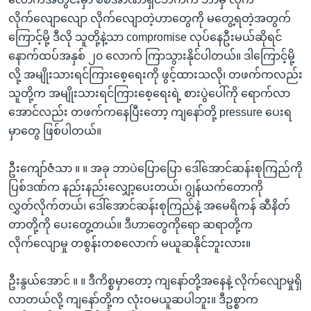
လိုက်လျောလျော လိုက်လျောတဲ့ဟာတွေကို မတွေ့ရတဲ့အတွက်
ကြောင့်မို့ ဒီလို သူတို့နဲ့သာ compromise လုပ်နေဦးမယ်ဆိုရင်
နောက်ထပ်အနှစ် ၂၀ လောက် ကြာသွားနိုင်ပါတယ်။ ဒါကြောင့်မို့
လို့ အမျိုးသားရင်ကြားစေ့ရေးကို ဖွင့်ထားသလို၊ တဖက်ကလည်း
သူတို့က အမျိုးသားရင်ကြားစေ့ရေးရဲ့ စားပွဲပေါ်ကို ရောက်လာ
အောင်လည်း တဖက်ကနေပြီးတော့ ကျနော်တို့ pressure ပေးရ
မှာတွေ ဖြစ်ပါတယ်။
ဦးကျော်ဇံသာ ။ ။ အခု ဘာပဲပြောပြော ဒေါ်အောင်ဆန်းစုကြည်ကို
ပြစ်ဒဏ်က နည်းနည်းလျှော့ပေးတယ်၊ ဂျွန်ယက်တောကို
လွှတ်လိုက်တယ်၊ ဒေါ်အောင်ဆန်းစုကြည်နဲ့ အမေရိကန် ဆီနိတ်
တာတို့ကို ပေးတွေ့တယ်။ ဒီဟာတွေကိုရော ဆရာတို့က
လိုက်လျောမှု တစွန်းတစလောက် မယူဆနိုင်ဘူးလား။
ဦးနွယ်အောင် ။ ။ ဒီကိစ္စမှာတော့ ကျနော်တို့အနေနဲ့ လိုက်လျောမှုရှိ
လာတယ်လို့ ကျနော်တို့က လုံးဝမယူဆပါဘူး။ ဒီဥစ္စာက