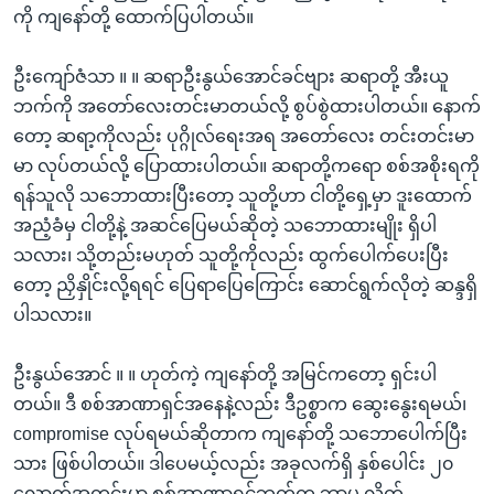
ကို ကျနော်တို့ ထောက်ပြပါတယ်။
ဦးကျော်ဇံသာ ။ ။ ဆရာဦးနွယ်အောင်ခင်ဗျား ဆရာတို့ အီးယူ
ဘက်ကို အတော်လေးတင်းမာတယ်လို့ စွပ်စွဲထားပါတယ်။ နောက်
တော့ ဆရာ့ကိုလည်း ပုဂ္ဂိုလ်ရေးအရ အတော်လေး တင်းတင်းမာ
မာ လုပ်တယ်လို့ ပြောထားပါတယ်။ ဆရာတို့ကရော စစ်အစိုးရကို
ရန်သူလို သဘောထားပြီးတော့ သူတို့ဟာ ငါတို့ရှေ့မှာ ဒူးထောက်
အညံ့ခံမှ ငါတို့နဲ့ အဆင်ပြေမယ်ဆိုတဲ့ သဘောထားမျိုး ရှိပါ
သလား၊ သို့တည်းမဟုတ် သူတို့ကိုလည်း ထွက်ပေါက်ပေးပြီး
တော့ ညှိနှိုင်းလို့ရရင် ပြေရာပြေကြောင်း ဆောင်ရွက်လိုတဲ့ ဆန္ဒရှိ
ပါသလား။
ဦးနွယ်အောင် ။ ။ ဟုတ်ကဲ့ ကျနော်တို့ အမြင်ကတော့ ရှင်းပါ
တယ်။ ဒီ စစ်အာဏာရှင်အနေနဲ့လည်း ဒီဥစ္စာက ဆွေးနွေးရမယ်၊
compromise လုပ်ရမယ်ဆိုတာက ကျနော်တို့ သဘောပေါက်ပြီး
သား ဖြစ်ပါတယ်။ ဒါပေမယ့်လည်း အခုလက်ရှိ နှစ်ပေါင်း ၂၀
လောက်အတွင်းမှာ စစ်အာဏာရှင်ဘက်က ဘာမှ လိုက်