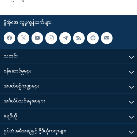
ဗွီအိုအေ လူမှုကွန်ယက်များ
သတင်း
၀န်ဆောင်မှုများ
အပတ်စဉ်ကဏ္ဍများ
အင်္ဂလိပ်သင်ခန်းစာများ
ရေဒီယို
ရုပ်သံအစီအစဉ်နှင့် ဗွီဒီယိုကဏ္ဍများ