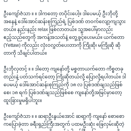
ဦးကျော်ဇံသာ ။ ။ ဒါကတော့ တပိုင်းပေါ့။ ဒါပေမယ့် ဦးဘိုတို့
အနေနဲ့ ဒေါ်အောင်ဆန်းစုကြည်ရဲ့ ပြစ်ဒဏ် တဝက်လျော့ကျသွား
တယ်။ နည်းနည်း relax ဖြစ်လာတယ်။ သူ့အပေါ်မှာလည်း
ဧည့်သည်တွေကို အကန့်အသတ်နဲ့ တွေ့ခွင့်ပေးမယ်။ ယက်တော
(Yettaw) ကိုလည်း လုံးဝလွှတ်ပေးတာကို ကြိုဆို၊ မကြိုဆို ဆို
တာကို သိချင်ပါတယ်။
ဦးဘိုလှတင့် ။ ။ ဒါတော့ ကျနော်တို့ မစ္စတာယက်တော ကိစ္စတခု
တည်းနဲ့ ပတ်သက်ရင်တော့ ကြိုဆိုတယ်လို့ ပြောလို့ရပါတယ်။ ဒါ
ပေမယ့် ဒေါ်အောင်ဆန်းစုကြည်ကို ၁၈ လ ပြစ်ဒဏ်ချသည်ဖြစ်
စေ၊ ၁၈ ရက် ပြစ်ဒဏ်ချသည်ဖြစ်စေ ကျနော်တို့အမြင်မှာတော့
ထူးခြားမှုမရှိပါဘူး။
ဦးကျော်ဇံသာ ။ ။ ဆရာဦးနွယ်အောင် ဆရာ့ကို ကျနော် စောစော
ကပြောခဲ့တာ ခရီးရှည်ကြီးအတွက် ပထမဦးဆုံး ခြေလှမ်းဆိုတဲ့