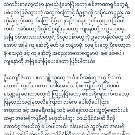
သတင်းစာတွေထဲမှာ နာမည်နဲ့ဖော်ပြီးတော့ စစ်အာဏာရှင်တွေရဲ့
ပစ်မှတ် ဖြစ်သွားတဲ့ အတွက်ကြောင့် ဒီဥစ္စာကို သမိုင်းကမ္ပည်း အ
ထိုးခံရတဲ့အတွက်ကြောင့်မို့ ကျနော့်အနေနဲ့ ဂုဏ်ယူရမှာ ဖြစ်ပါ
တယ်။ အဲဒီတော့ ဒီလိုကိစ္စမျိုးမှာတော့ ကျနော်တို့က ဥရောပမှာ
အမြဲ စစ်အာဏာရှင်တွေရဲ့ ဒီလုပ်ငန်းတွေကို ဥရောပနိုင်ငံတွေ သိ
အောင် အမြဲ ကျနော်တို့ ဖော်ပြ၊ စာနဲ့တဖုံ၊ လူချင်းတွေ့ပြီးတော့တ
ဖုံ စသည်ဖြင့် ကျနော်တို့ အစည်းအဝေးတွေမှာပဲ ဖြစ်ဖြစ်ပေါ့၊
ကျနော်တို့ အမြဲဖော်ပြပေးနေတာ ဖြစ်ပါတယ်။
ဦးကျော်ဇံသာ ။ ။ တချို့လူတွေက ဒီ စစ်အစိုးရက ဂျွန်ယက်
တောကို လွှတ်ပေးတာ၊ ဒေါ်အောင်ဆန်းစုကြည်ကို ပြစ်ဒဏ်
လျှော့ချ ပေးတာတွေကို ကြည့်ပြီးတော့ စစ်အစိုးရဘက်ကတော့
ပြန်လည်သင့်မြတ်လိုကြောင်း လမ်းစ ပေါ်လိုပေါ်ငြား၊
အထူးသဖြင့် အမေရိကန်နဲ့ သင့်မြတ်ချင်တယ်၊ သူတို့ဆောင်းပါး
ထဲမှာ အမေရိကန်မို့လို့ မဟုတ်ပါဘူး၊ ဘယ်နိုင်ငံမဆို ဒီလို
ဆောင်ရွက်မယ်လို့ ပြောပါတယ်။ ဒါပေမယ့် သူတို့ဟာ အမေရိ
ကန်နဲ့ သင့်မြတ်ရရင် ကမ္ဘာ့နိုင်ငံကြီးတွေရဲ့ ဖိအား သူတို့အပေါ်မှာ