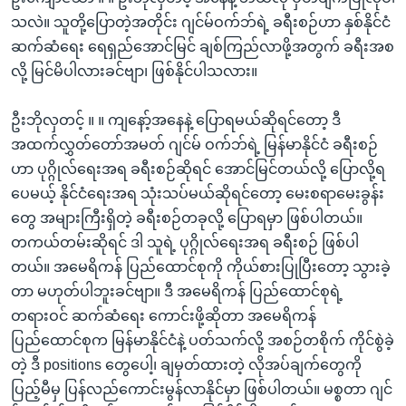
သလဲ။ သူတို့ပြောတဲ့အတိုင်း ဂျင်မ်ဝက်ဘ်ရဲ့ ခရီးစဉ်ဟာ နှစ်နိုင်ငံ
ဆက်ဆံရေး ရေရှည်အောင်မြင် ချစ်ကြည်လာဖို့အတွက် ခရီးအစ
လို့ မြင်မိပါလားခင်ဗျာ၊ ဖြစ်နိုင်ပါသလား။
ဦးဘိုလှတင့် ။ ။ ကျနော့်အနေနဲ့ ပြောရမယ်ဆိုရင်တော့ ဒီ
အထက်လွှတ်တော်အမတ် ဂျင်မ် ဝက်ဘ်ရဲ့ မြန်မာနိုင်ငံ ခရီးစဉ်
ဟာ ပုဂ္ဂိုလ်ရေးအရ ခရီးစဉ်ဆိုရင် အောင်မြင်တယ်လို့ ပြောလို့ရ
ပေမယ့် နိုင်ငံရေးအရ သုံးသပ်မယ်ဆိုရင်တော့ မေးစရာမေးခွန်း
တွေ အများကြီးရှိတဲ့ ခရီးစဉ်တခုလို့ ပြောရမှာ ဖြစ်ပါတယ်။
တကယ်တမ်းဆိုရင် ဒါ သူရဲ့ ပုဂ္ဂိုလ်ရေးအရ ခရီးစဉ် ဖြစ်ပါ
တယ်။ အမေရိကန် ပြည်ထောင်စုကို ကိုယ်စားပြုပြီးတော့ သွားခဲ့
တာ မဟုတ်ပါဘူးခင်ဗျာ။ ဒီ အမေရိကန် ပြည်ထောင်စုရဲ့
တရားဝင် ဆက်ဆံရေး ကောင်းဖို့ဆိုတာ အမေရိကန်
ပြည်ထောင်စုက မြန်မာနိုင်ငံနဲ့ ပတ်သက်လို့ အစဉ်တစိုက် ကိုင်စွဲခဲ့
တဲ့ ဒီ positions တွေပေါ့၊ ချမှတ်ထားတဲ့ လိုအပ်ချက်တွေကို
ပြည့်မီမှ ပြန်လည်ကောင်းမွန်လာနိုင်မှာ ဖြစ်ပါတယ်။ မစ္စတာ ဂျင်