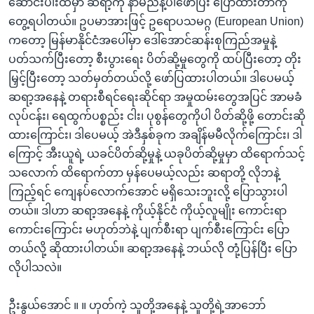
ဆောင်းပါးထဲမှာ ဆရာ့ကို နာမည်နဲ့ပါဖော်ပြီး ပြောထားတာကို
တွေ့ရပါတယ်။ ဥပမာအားဖြင့် ဥရောပသမဂ္ဂ (European Union)
ကတော့ မြန်မာနိုင်ငံအပေါ်မှာ ဒေါ်အောင်ဆန်းစုကြည်အမှုနဲ့
ပတ်သက်ပြီးတော့ စီးပွားရေး ပိတ်ဆို့မှုတွေကို ထပ်ပြီးတော့ တိုး
မြှင့်ပြီးတော့ သတ်မှတ်တယ်လို့ ဖော်ပြထားပါတယ်။ ဒါပေမယ့်
ဆရာ့အနေနဲ့ တရားစီရင်ရေးဆိုင်ရာ အမှုထမ်းတွေအပြင် အာမခံ
လုပ်ငန်း၊ ရေထွက်ပစ္စည်း ငါး၊ ပုစွန်တွေကိုပါ ပိတ်ဆို့ဖို့ တောင်းဆို
ထားကြောင်း၊ ဒါပေမယ့် အဲဒီနှစ်ခုက အချိန်မမီလိုက်ကြောင်း၊ ဒါ
ကြောင့် အီးယူရဲ့ ယခင်ပိတ်ဆို့မှုနဲ့ ယခုပိတ်ဆို့မှုမှာ ထိရောက်သင့်
သလောက် ထိရောက်တာ မှန်ပေမယ့်လည်း ဆရာတို့ လိုဘနဲ့
ကြည့်ရင် ကျေနပ်လောက်အောင် မရှိသေးဘူးလို့ ပြောသွားပါ
တယ်။ ဒါဟာ ဆရာ့အနေနဲ့ ကိုယ့်နိုင်ငံ ကိုယ့်လူမျိုး ကောင်းရာ
ကောင်းကြောင်း မဟုတ်ဘဲနဲ့ ပျက်စီးရာ ပျက်စီးကြောင်း ပြော
တယ်လို့ ဆိုထားပါတယ်။ ဆရာ့အနေနဲ့ ဘယ်လို တုံ့ပြန်ပြီး ပြော
လိုပါသလဲ။
ဦးနွယ်အောင် ။ ။ ဟုတ်ကဲ့ သူတို့အနေနဲ့ သူတို့ရဲ့အာဘော်