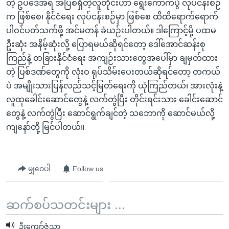
တဲ့ ဥပဒေအရ အပြစ်ရှိတဲ့လူတိုင်းဟာ ရွေးကောက်ပွဲ လုပ်ငန်းစဉ်
က ဖြစ်စေ၊ နိုင်ငံရေး လုပ်ငန်းစဉ်မှာ ဖြစ်စေ ထိထိရောက်ရောက်
ပါဝင်ပတ်သက်ဖို့ အင်မတန် ခဲယဉ်းပါတယ်။ ဒါကြောင့်မို့ ပထမ
ဦးဆုံး အနိမ့်ဆုံးလို့ ပြောရမယ်ဆိုရင်တော့ ဒေါ်အောင်ဆန်းစု
ကြည်နဲ့ တခြားနိုင်ငံရေး အကျဉ်းသားတွေအပေါ်မှာ ချမှတ်ထား
တဲ့ ပြစ်ဒဏ်တွေကို လုံးဝ ရုပ်သိမ်းပေးတယ်ဆိုရင်တော့ တကယ်
ပဲ အမျိုးသားပြန်လည်သင့်မြတ်ရေးကို ယုံကြည်တယ်၊ အားလုံးနဲ့
လူထုခေါင်းဆောင်တွေနဲ့ လက်တွဲပြီး တိုင်းရင်းသား ခေါင်းဆောင်
တွေနဲ့ လက်တွဲပြီး ဆောင်ရွက်ချင်တဲ့ သဘောကို ဆောင်မယ်လို့
ကျနော်တို့ မြင်ပါတယ်။
မျှဝေပါ
Follow us
ဆက်စပ်သတင်းများ ...
ဦးကျော်ဇံသာ