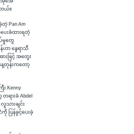
ွီအိုအေ
 တယ်။
ဲ့တဲ့ Pan Am
ြစ်ပေးခံထားရတဲ့
်မှုတွေ
မန်ဟာ နွေရာသီ
အားဖြင့် အတွေး
မနေ့တုန်းကတော့
ြီး Kenny
ာ့ တရားခံ Abdel
့ လူသားချင်း
ု ပြန်ခွင့်ပေးခဲ့