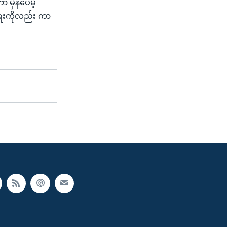
မှန်ပေမဲ့
်အရေးကိုလည်း ကာ