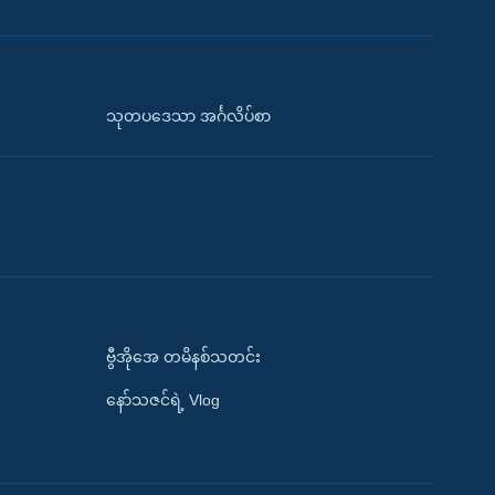
သုတပဒေသာ အင်္ဂလိပ်စာ
ဗွီအိုအေ တမိနစ်သတင်း
နော်သဇင်ရဲ့ Vlog