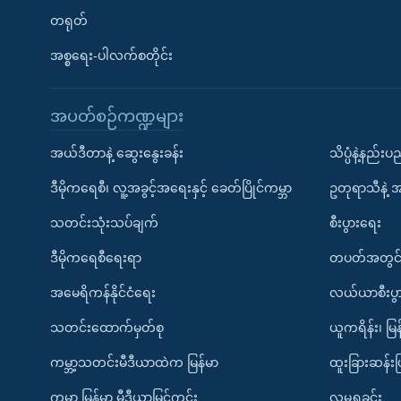
တရုတ်
အစ္စရေး-ပါလက်စတိုင်း
အပတ်စဉ်ကဏ္ဍများ
အယ်ဒီတာနဲ့ ဆွေးနွေးခန်း
သိပ္ပံနဲ့နည်း
ဒီမိုကရေစီ၊ လူ့အခွင့်အရေးနှင့် ခေတ်ပြိုင်ကမ္ဘာ
ဥတုရာသီနဲ့ 
သတင်းသုံးသပ်ချက်
စီးပွားရေး
ဒီမိုကရေစီရေးရာ
တပတ်အတွင်
အမေရိကန်နိုင်ငံရေး
လယ်ယာစီးပွ
သတင်းထောက်မှတ်စု
ယူကရိန်း၊ မြန
ကမ္ဘာ့သတင်းမီဒီယာထဲက မြန်မာ
ထူးခြားဆန်း
ကမ္ဘာ့ မြန်မာ့ မီဒီယာမြင်ကွင်း
လူမှုရှုခင်း