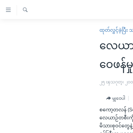
သုံး
ရ
ရှာဖွေ
လွယ်ကူ
မူလစာမျက်နှာ
ထုတ်လွှင့်ခဲ့ပြီ
ရ
စေ
မြန်မာ
လာ
လေယာဉ်ဗ
သည့်
ဒ်
ကမ္ဘာ့သတင်းများ
Link
ဗွီဒီယို
နိုင်ငံတကာ
ဝေဖန်မ
များ
သတင်းလွတ်လပ်ခွင့်
အမေရိကန်
ပင်မ
ရပ်ဝန်းတခု လမ်းတခု အလွန်
တရုတ်
၂၅ ၾသဂုတ္၊ ၂၀
အကြောင်းအရာ
အင်္ဂလိပ်စာလေ့လာမယ်
အစ္စရေး-ပါလက်စတိုင်း
သို့
မျှဝေပါ
အပတ်စဉ်ကဏ္ဍများ
အမေရိကန်သုံးအီဒီယံ
ကျော်
စကော့တလန် (Scot
ကြည့်
ရေဒီယိုနှင့်ရုပ်သံ အချက်အလက်များ
မကြေးမုံရဲ့ အင်္ဂလိပ်စာ
ရေဒီယို
လေယာဉ်တစီးကို ဗု
ရန်
ရေဒီယို/တီဗွီအစီအစဉ်
ရုပ်ရှင်ထဲက အင်္ဂလိပ်စာ
တီဗွီ
မိသားစုဝင်တွေနဲ
ပင်မ