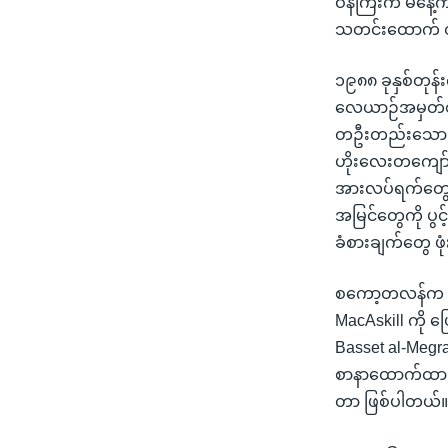
ဝန်ကြီးက မနေ့က 
သုတပဒေသာ အင်္ဂလိပ်စာ
အ
သတင်းထောက် တွမ
ညွန်း
စာမျက်နှာ
၁၉၈၈ ခုနှစ်တုန
သို့
လေယာဉ်အမှတ်စဉ် 
ကျော်
တဦးတည်းသော တရား
ကြည့်
ဟိုးလေးတကျော် 
ရန်
အားလပ်ရက်တွေ အ
ရှာဖွေ
အမြင်တွေကို ပွင
ရန်
ခံစားချက်တွေ ဖု
နေရာ
သို့
စကော့တလန်က အတ
ကျော်
MacAskill ကို 
ရန်
Basset al-Megra
စာနာထောက်ထားတဲ့ 
တာ ဖြစ်ပါတယ်