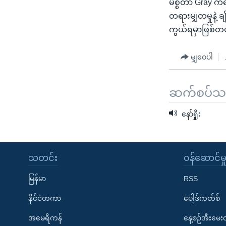
မစ္စတာ Gray ကတ
တရားမျှတမှုနဲ့ ခ
ကွယ်ရမှာဖြစ်တယ
မျှဝေပါ
ဆက်စပ်သတင
နော်ရှိုး
သတင်း
၀န်ဆောင်မှ
မြန်မာ
RSS
နိုင်ငံတကာ
ပေါ့ဒ်ကတ်စ်
အမေရိကန်
နေ့စဉ်အီးမေ