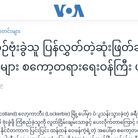
း သတင်းများ
ုံးခွဲသူ ပြန်လွှတ်တဲ့ဆုံးဖြတ်
ှုများ စကော့တရားရေးဝန်ကြီး
၀၉
land) လော့ကာဘီး (Lockerbie) မြို့ပေါ်မှာ ပံျသန်းသွားခဲ့တဲ့ ခ
ံးခွဲဖို့ ကြံစည်ခဲ့သူကို လွတ်ငြိမ်းချမ်းသာခွင့် ပေးလိုက်တာကြောင့်
့ နိုင်ငံတကာက ပြင်းပြင်း ထန်ထန် ဝေဖန်ကဲ့ရဲ့တဲ့ အပေါ်မှာ စကော