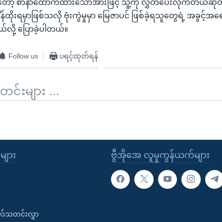
ော့ စာနာထောက်ထားသောအားဖြင့် သူ့ကို လွှတ်ပေးလိုက်တယ်ဆိုတာ 
ျိန်ထိုးရမှာဖြစ်သလို ဗုံးကွဲမှုမှာ မြေဇာပင် ဖြစ်ခဲ့ရသူတွေရဲ့ အခွင့
်လို့ ပြောခဲ့ပါတယ်။
Follow us
ပရင့်ထုတ်ရန်
်းများ ...
ုများ
ဗွီအိုအေ လူမှုကွန်ယက်များ
းလ်သတင်းလွှာ