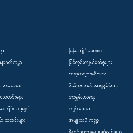
ပညာ
မြန်မာပြည်မှပေးစာ
အနာဂတ်ကမ္ဘာ
မြင်ကွင်းကျယ်မှတ်စုများ
ကမ္ဘာတလွှားခရီးသွား
း အားကစား
ဒီသီတင်းပတ် အာရှနိုင်ငံရေး
ားသတင်းများ
အာရှစီးပွားရေး
်မာ နှိုင်းယှဉ်ချက်
ကျန်းမာရေး
ပြားသတင်းများ
အမျိုးသမီးကဏ္ဍ
ရိုဟင်ဂျာအရေး မျှော်လင့်ချက်