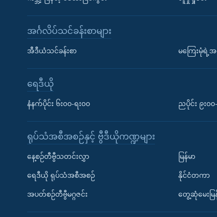
အင်္ဂလိပ်သင်ခန်းစာများ
အီဒီယံသင်ခန်းစာ
မကြေးမုံရဲ့အင
ရေဒီယို
နံနက်ပိုင်း ၆း၀၀-ရး၀၀
ညပိုင်း ၉း၀
ရုပ်သံအစီအစဉ်နှင့် ဗွီဒီယိုကဏ္ဍများ
နေ့စဉ်တီဗွီသတင်းလွှာ
မြန်မာ
ရေဒီယို ရုပ်သံအစီအစဉ်
နိုင်ငံတကာ
အပတ်စဉ်တီဗွီမဂ္ဂဇင်း
တွေ့ဆုံမေးမြန