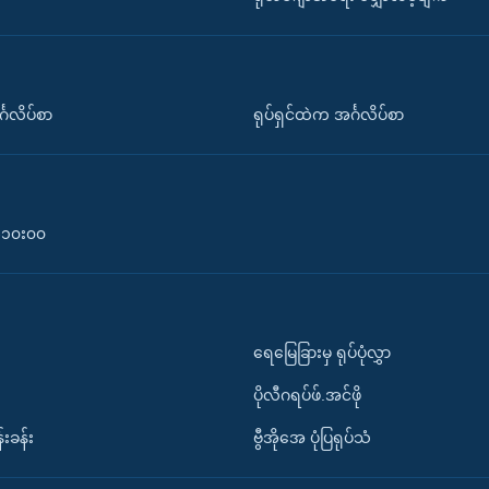
်္ဂလိပ်စာ
ရုပ်ရှင်ထဲက အင်္ဂလိပ်စာ
၀-၁၀း၀၀
ရေမြေခြားမှ ရုပ်ပုံလွှာ
ပိုလီဂရပ်ဖ်.အင်ဖို
်းခန်း
ဗွီအိုအေ ပုံပြရုပ်သံ