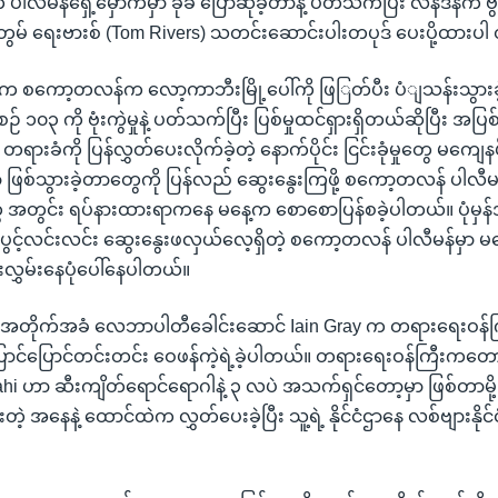
ပါလီမန်ရှေ့မှောက်မှာ ခုခံ ပြောဆိုခဲ့တာနဲ့ ပတ်သက်ပြီး လန်ဒန်က ဗ
် ရေးဗားစ် (Tom Rivers) သတင်းဆောင်းပါးတပုဒ် ပေးပို့ထားပါ
်းက စကော့တလန်က လော့ကာဘီးမြို့ပေါ်ကို ဖြြတ်ပီး ပံျသန်းသွားခ
၁၀၃ ကို ဗုံးကွဲမှုနဲ့ ပတ်သက်ပြီး ပြစ်မှုထင်ရှားရှိတယ်ဆိုပြီး အပ
ခံကို ပြန်လွှတ်ပေးလိုက်ခဲ့တဲ့ နောက်ပိုင်း ငြင်းခုံမှုတွေ မကျေနပ
ဖြစ်သွားခဲ့တာတွေကို ပြန်လည် ဆွေးနွေးကြဖို့ စကော့တလန် ပါလီ
တွင်း ရပ်နားထားရာကနေ မနေ့က စောစောပြန်စခဲ့ပါတယ်။ ပုံမှန်
့်ပွင့်လင်းလင်း ဆွေးနွေးဖလှယ်လေ့ရှိတဲ့ စကော့တလန် ပါလီမန်မှာ 
ံးလွှမ်းနေပုံပေါ်နေပါတယ်။
ိုက်အခံ လေဘာပါတီခေါင်းဆောင် Iain Gray က တရားရေးဝန်က
ပြောင်ပြောင်တင်းတင်း ဝေဖန်ကဲ့ရဲ့ခဲ့ပါတယ်။ တရားရေးဝန်ကြီးကတေ
hi ဟာ ဆီးကျိတ်ရောင်ရောဂါနဲ့ ၃ လပဲ အသက်ရှင်တော့မှာ ဖြစ်တာမို
အနေနဲ့ ထောင်ထဲက လွှတ်ပေးခဲ့ပြီး သူ့ရဲ့ နိုင်ငံဌာနေ လစ်ဗျားနိုင်ငံကိ
။