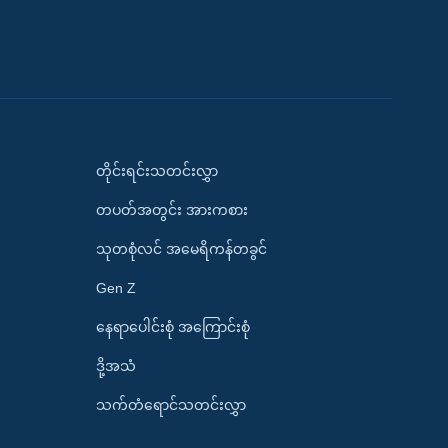
တိုင်းရင်းသတင်းလွှာ
တပတ်အတွင်း အားကစား
သုတစုံလင် အမေရိကန်တခွင်
Gen Z
နေရာပေါင်းစုံ အကြောင်းစုံ
ဒို့အသံ
သက်တံရောင်သတင်းလွှာ