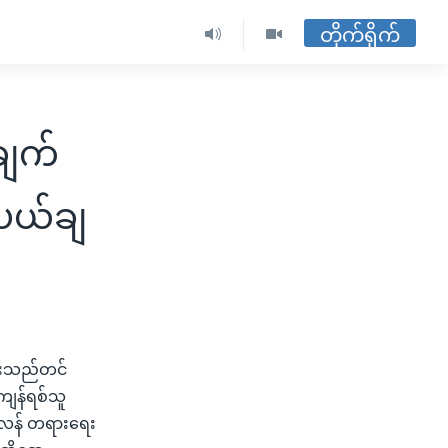
တိုက်ရိုက်
ချက်
 ပယ်ချ
ရီးသည်တင်
 ကျန်ရစ်သူ
့တလန် တရားရေး