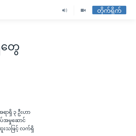
တိုက်ရိုက်
ိတွေ
 အရာရှိ ၃ ဦးဟာ
ုပ်အမှုဆောင်
ူးသဖြင့် လက်ရှိ