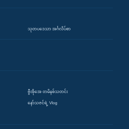
သုတပဒေသာ အင်္ဂလိပ်စာ
ဗွီအိုအေ တမိနစ်သတင်း
နော်သဇင်ရဲ့ Vlog