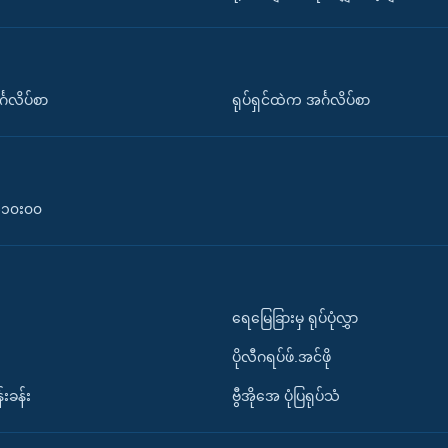
်္ဂလိပ်စာ
ရုပ်ရှင်ထဲက အင်္ဂလိပ်စာ
၀-၁၀း၀၀
ရေမြေခြားမှ ရုပ်ပုံလွှာ
ပိုလီဂရပ်ဖ်.အင်ဖို
်းခန်း
ဗွီအိုအေ ပုံပြရုပ်သံ