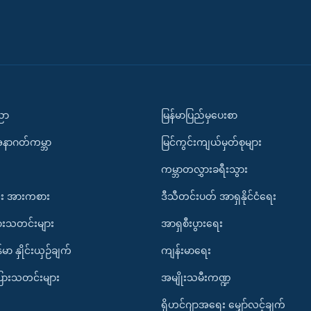
ပညာ
မြန်မာပြည်မှပေးစာ
အနာဂတ်ကမ္ဘာ
မြင်ကွင်းကျယ်မှတ်စုများ
ကမ္ဘာတလွှားခရီးသွား
း အားကစား
ဒီသီတင်းပတ် အာရှနိုင်ငံရေး
ားသတင်းများ
အာရှစီးပွားရေး
်မာ နှိုင်းယှဉ်ချက်
ကျန်းမာရေး
ပြားသတင်းများ
အမျိုးသမီးကဏ္ဍ
ရိုဟင်ဂျာအရေး မျှော်လင့်ချက်