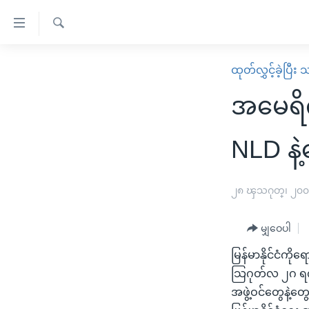
သုံး
ရ
ရှာဖွေ
လွယ်ကူ
မူလစာမျက်နှာ
ထုတ်လွှင့်ခဲ့ပြီ
ရ
စေ
မြန်မာ
လာ
အမေရိ
သည့်
ဒ်
ကမ္ဘာ့သတင်းများ
Link
ဗွီဒီယို
နိုင်ငံတကာ
NLD နဲ့
များ
သတင်းလွတ်လပ်ခွင့်
အမေရိကန်
ပင်မ
ရပ်ဝန်းတခု လမ်းတခု အလွန်
တရုတ်
၂၈ ၾသဂုတ္၊ ၂၀
အကြောင်းအရာ
အင်္ဂလိပ်စာလေ့လာမယ်
အစ္စရေး-ပါလက်စတိုင်း
သို့
မျှဝေပါ
အပတ်စဉ်ကဏ္ဍများ
အမေရိကန်သုံးအီဒီယံ
ကျော်
မြန်မာနိုင်ငံကိ
ကြည့်
ရေဒီယိုနှင့်ရုပ်သံ အချက်အလက်များ
မကြေးမုံရဲ့ အင်္ဂလိပ်စာ
ရေဒီယို
သြဂုတ်လ ၂ဂ ရက်န
ရန်
ရေဒီယို/တီဗွီအစီအစဉ်
ရုပ်ရှင်ထဲက အင်္ဂလိပ်စာ
တီဗွီ
အဖွဲ့ဝင်တွေနဲ့တ
ပင်မ