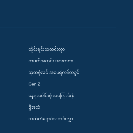
တိုင်းရင်းသတင်းလွှာ
တပတ်အတွင်း အားကစား
သုတစုံလင် အမေရိကန်တခွင်
Gen Z
နေရာပေါင်းစုံ အကြောင်းစုံ
ဒို့အသံ
သက်တံရောင်သတင်းလွှာ