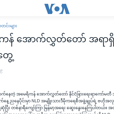
း သတင်းများ
ကန် အောက်လွှတ်တော် အရာရှ
တွေ့
၀၉
ုရောက်နေတဲ့ အမေရိကန် အောက်လွှတ်တော် နိုင်ငံခြားရေးရာကော်မတီ
ေ့ ညနေပိုင်းမှာ NLD အမျိူးသားဒီမိုကရေစီအဖွဲ့ချုပ်ရဲ့ ဗဟိုအလ
ွေ့ဆုံပြီး တစ်နာရီကျော်ကြာ မြန်မာ့အရေး ဆွေးနွေးနေကြပါတယ်။ အထ