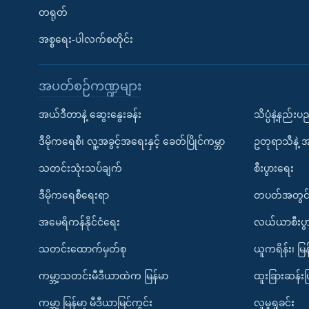
တရုတ်
အစ္စရေး-ပါလက်စတိုင်း
အပတ်စဉ်ကဏ္ဍများ
အယ်ဒီတာနဲ့ ဆွေးနွေးခန်း
သိပ္ပံနဲ့နည်း
ဒီမိုကရေစီ၊ လူ့အခွင့်အရေးနှင့် ခေတ်ပြိုင်ကမ္ဘာ
ဥတုရာသီနဲ့ 
သတင်းသုံးသပ်ချက်
စီးပွားရေး
ဒီမိုကရေစီရေးရာ
တပတ်အတွင်
အမေရိကန်နိုင်ငံရေး
လယ်ယာစီးပွ
သတင်းထောက်မှတ်စု
ယူကရိန်း၊ မြန
ကမ္ဘာ့သတင်းမီဒီယာထဲက မြန်မာ
ထူးခြားဆန်း
ကမ္ဘာ့ မြန်မာ့ မီဒီယာမြင်ကွင်း
လူမှုရှုခင်း