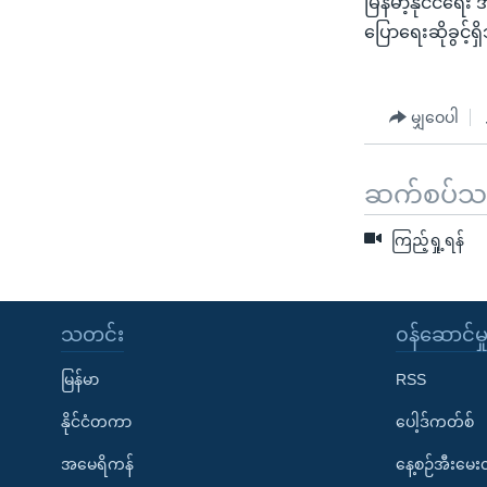
မြန်မာ့နိုင်ငံရ
သုတပဒေသာ အင်္ဂလိပ်စာ
အ
ပြောရေးဆိုခွင့်
ညွန်း
စာမျက်နှာ
သို့
မျှဝေပါ
ကျော်
ကြည့်
ရန်
ဆက်စပ်သတင
ရှာဖွေ
ရန်
ကြည့်ရှု့ရန်
နေရာ
သို့
ကျော်
သတင်း
၀န်ဆောင်မှ
ရန်
မြန်မာ
RSS
နိုင်ငံတကာ
ပေါ့ဒ်ကတ်စ်
အမေရိကန်
နေ့စဉ်အီးမေ