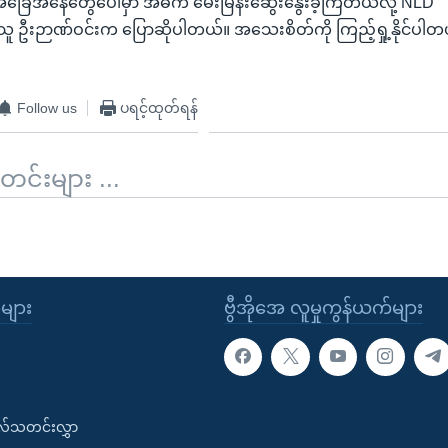
ေး အခြေအနေတွေပေါ်မှာ အဓိက မေးမြန်းဆွေးနွေးခဲ့ကြတယ်လို့ NLD
ရှိသူ ဦးဉာဏ်ဝင်းက ပြောဆိုပါတယ်။ အသေးစိတ်ကို ကြည့်ရှု့နိုင်ပါတ
Follow us
ပရင့်ထုတ်ရန်
်းများ ...
ုများ
ဗွီအိုအေ လူမှုကွန်ယက်များ
းလ်သတင်းလွှာ