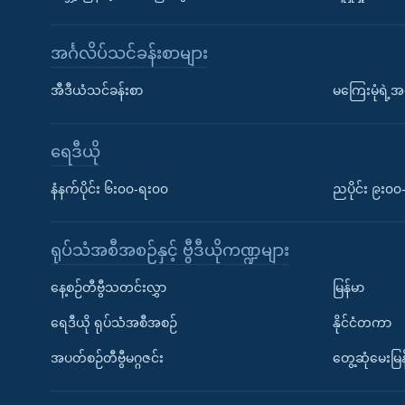
အင်္ဂလိပ်သင်ခန်းစာများ
အီဒီယံသင်ခန်းစာ
မကြေးမုံရဲ့အင
ရေဒီယို
နံနက်ပိုင်း ၆း၀၀-ရး၀၀
ညပိုင်း ၉း၀
ရုပ်သံအစီအစဉ်နှင့် ဗွီဒီယိုကဏ္ဍများ
နေ့စဉ်တီဗွီသတင်းလွှာ
မြန်မာ
ရေဒီယို ရုပ်သံအစီအစဉ်
နိုင်ငံတကာ
အပတ်စဉ်တီဗွီမဂ္ဂဇင်း
တွေ့ဆုံမေးမြန