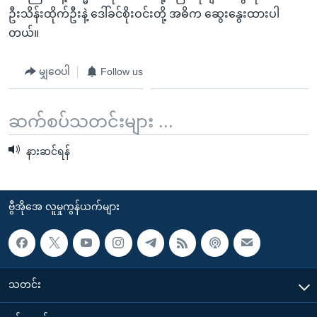
အ
သုတပဒေသာ အင်္ဂလိပ်စာ
ဦးသိန်းထိုက်ဦးနဲ့ ဒေါ်ခင်စိုးဝင်းတို့ အဓိက ဆွေးနွေးထားပါ
ညွန်း
Learning English
တယ်။
စာမျက်နှာ
သို့
ဗွီအိုအေ လူမှုကွန်ယက်များ
မျှဝေပါ
Follow us
ကျော်
ကြည့်
ဆက်စပ်သတင်းများ ...
ရန်
ဘာသာစကားများ
ရှာဖွေ
နားဆင်ရန်
ရန်
နေရာ
သို့
ဗွီအိုအေ လူမှုကွန်ယက်များ
ကျော်
ရန်
သတင်း