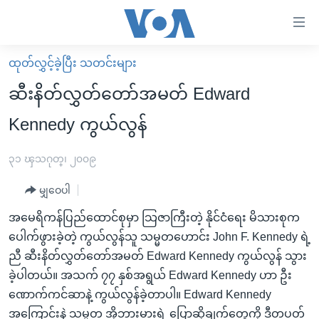
သုံး
ရ
လွယ်ကူ
ထုတ်လွှင့်ခဲ့ပြီး သတင်းများ
မူလစာမျက်နှာ
စေ
ဆီးနိတ်လွှတ်တော်အမတ် Edward
မြန်မာ
သည့်
Kennedy ကွယ်လွန်
ကမ္ဘာ့သတင်းများ
Link
ဗွီဒီယို
နိုင်ငံတကာ
၃၁ ၾသဂုတ္၊ ၂၀၀၉
များ
သတင်းလွတ်လပ်ခွင့်
အမေရိကန်
ပင်မ
မျှဝေပါ
ရပ်ဝန်းတခု လမ်းတခု အလွန်
တရုတ်
အကြောင်းအရာ
အမေရိကန်ပြည်ထောင်စုမှာ သြဇာကြီးတဲ့ နိုင်ငံရေး မိသားစုက
သို့
အင်္ဂလိပ်စာလေ့လာမယ်
အစ္စရေး-ပါလက်စတိုင်း
ပေါက်ဖွားခဲ့တဲ့ ကွယ်လွန်သူ သမ္မတဟောင်း John F. Kennedy ရဲ့
ကျော်
အပတ်စဉ်ကဏ္ဍများ
အမေရိကန်သုံးအီဒီယံ
ညီ ဆီးနိတ်လွှတ်တော်အမတ် Edward Kennedy ကွယ်လွန် သွား
ကြည့်
ခဲ့ပါတယ်။ အသက် ၇၇ နှစ်အရွယ် Edward Kennedy ဟာ ဦး
ရေဒီယိုနှင့်ရုပ်သံ အချက်အလက်များ
မကြေးမုံရဲ့ အင်္ဂလိပ်စာ
ရေဒီယို
ရန်
ဏောက်ကင်ဆာနဲ့ ကွယ်လွန်ခဲ့တာပါ။ Edward Kennedy
ပင်မ
ရေဒီယို/တီဗွီအစီအစဉ်
ရုပ်ရှင်ထဲက အင်္ဂလိပ်စာ
တီဗွီ
အကြောင်းနဲ့ သမ္မတ အိုဘားမားရဲ့ ပြောဆိုချက်တွေကို ဒီတပတ်