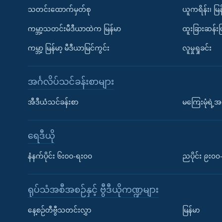
သတင်းထောက်မှတ်စု
ယူကရိန်း၊ မြန
ကမ္ဘာ့သတင်းမီဒီယာထဲက မြန်မာ
ထူးခြားဆန်း
ကမ္ဘာ့ မြန်မာ့ မီဒီယာမြင်ကွင်း
လူမှုရှုခင်း
အင်္ဂလိပ်သင်ခန်းစာများ
အီဒီယံသင်ခန်းစာ
မကြေးမုံရဲ့အင
ရေဒီယို
နံနက်ပိုင်း ၆း၀၀-ရး၀၀
ညပိုင်း ၉း၀
ရုပ်သံအစီအစဉ်နှင့် ဗွီဒီယိုကဏ္ဍများ
နေ့စဉ်တီဗွီသတင်းလွှာ
မြန်မာ