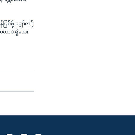
်ဖို့ မျှော်လင့်
လာတာပဲ ရှိသေး