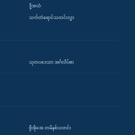
ဒို့အသံ
သက်တံရောင်သတင်းလွှာ
သုတပဒေသာ အင်္ဂလိပ်စာ
ဗွီအိုအေ တမိနစ်သတင်း