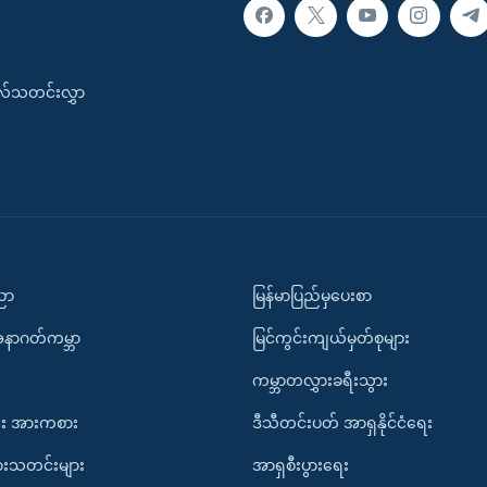
းလ်သတင်းလွှာ
ပညာ
မြန်မာပြည်မှပေးစာ
အနာဂတ်ကမ္ဘာ
မြင်ကွင်းကျယ်မှတ်စုများ
ကမ္ဘာတလွှားခရီးသွား
း အားကစား
ဒီသီတင်းပတ် အာရှနိုင်ငံရေး
ားသတင်းများ
အာရှစီးပွားရေး