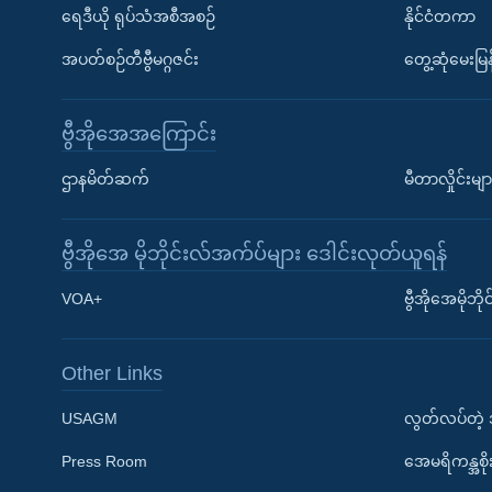
ရေဒီယို ရုပ်သံအစီအစဉ်
နိုင်ငံတကာ
အပတ်စဉ်တီဗွီမဂ္ဂဇင်း
တွေ့ဆုံမေးမြန
ဗွီအိုအေအကြောင်း
ဌာနမိတ်ဆက်
မီတာလှိုင်းမျာ
ဗွီအိုအေ မိုဘိုင်းလ်အက်ပ်များ ဒေါင်းလုတ်ယူရန်
Learning English
VOA+
ဗွီအိုအေမိုဘ
ဗွီအိုအေ လူမှုကွန်ယက်များ
Other Links
USAGM
လွတ်လပ်တဲ့
Press Room
အေမရိကန္အစိ
ဘာသာစကားများ