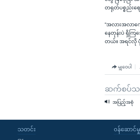
တရုတ်ပစ္စည်းဈေ
“အလားအလာကောင်းဖ
နေတုန်းပဲ ရှိက
တယ်။ အရင်လို ပ
မျှဝေပါ
ဆက်စပ်သတင
အပြည့်အစုံ
သတင်း
၀န်ဆောင်မှ