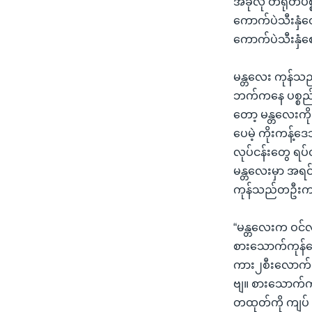
အခုလို တရုတ်ပစ
သုတပဒေသာ အင်္ဂလိပ်စာ
အ
ကောက်ပဲသီးနှံ
ညွန်း
ကောက်ပဲသီးနှံ
စာမျက်နှာ
သို့
မန္တလေး ကုန်သည
ကျော်
ဘက်ကနေ ပစ္စည်
ကြည့်
တော့ မန္တလေးကိ
ရန်
ပေမဲ့ ကိုးကန့်ဒ
ရှာဖွေ
လုပ်ငန်းတွေ ရပ်တ
ရန်
မန္တလေးမှာ အရ
နေရာ
ကုန်သည်တဦးက 
သို့
ကျော်
“မန္တလေးက ဝင်
ရန်
စားသောက်ကုန်တွ
ကား၂စီးလောက်ပဲ
ဗျ။ စားသောက်ကုန
တထုတ်ကို ကျပ်