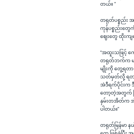
တယ်။ ”
တရုတ်ပစ္စည်း 
ကုန်ပစ္စည်းတွေ
ဈေးတွေ ထိုးကျ
“အထူးသဖြင့် ကော
တရုတ်ဘက်က မဝ
မျိုးကို တွေ့ရတာ
သတ်မှတ်လို့ ရတာ
အဲဒီရက်ပိုင်း
တော့တဲ့အတွက် 
နှမ်းတအိတ်က အဲ
ပါတယ်။”
တရုတ်မြန်မာ နယ်
တွေ ဖြစ်ခဲ့ပြီး