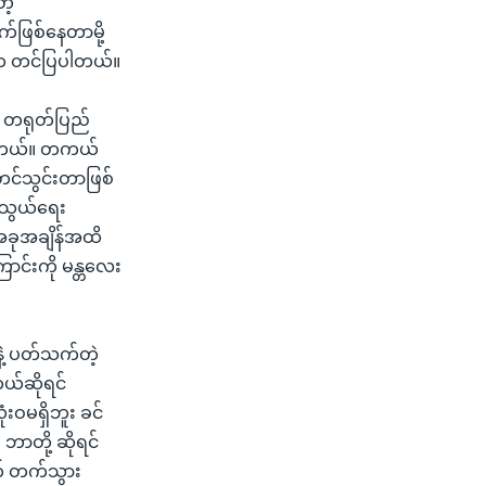
ဲ့
ဖြစ်နေတာမို့
ိက တင်ပြပါတယ်။
း တရုတ်ပြည်
ပါတယ်။ တကယ်
တင်သွင်းတာဖြစ်
န်သွယ်ရေး
း အခုအချိန်အထိ
င်းကို မန္တလေး
့ ပတ်သက်တဲ့
ယ်ဆိုရင်
းဝမရှိဘူး ခင်
ဘာတို့ ဆိုရင်
က် တက်သွား