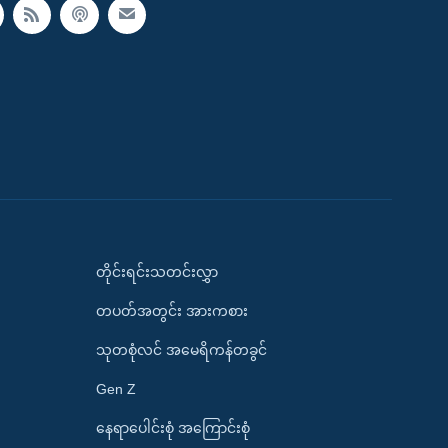
တိုင်းရင်းသတင်းလွှာ
တပတ်အတွင်း အားကစား
သုတစုံလင် အမေရိကန်တခွင်
Gen Z
နေရာပေါင်းစုံ အကြောင်းစုံ