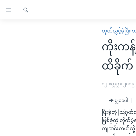
သုံး
ရ
ရှာဖွေ
လွယ်ကူ
မူလစာမျက်နှာ
ထုတ်လွှင့်ခဲ့ပြီ
ရ
စေ
မြန်မာ
လာ
ကိုးကန့
သည့်
ဒ်
ကမ္ဘာ့သတင်းများ
Link
ဗွီဒီယို
နိုင်ငံတကာ
ထိခိုက်
များ
သတင်းလွတ်လပ်ခွင့်
အမေရိကန်
ပင်မ
ရပ်ဝန်းတခု လမ်းတခု အလွန်
တရုတ်
၀၂ စက္တင္ဘာ၊ ၂၀၀၉
အကြောင်းအရာ
အင်္ဂလိပ်စာလေ့လာမယ်
အစ္စရေး-ပါလက်စတိုင်း
သို့
မျှဝေပါ
အပတ်စဉ်ကဏ္ဍများ
အမေရိကန်သုံးအီဒီယံ
ကျော်
ပြီးခဲ့တဲ့ သြဂုတ
ကြည့်
ရေဒီယိုနှင့်ရုပ်သံ အချက်အလက်များ
မကြေးမုံရဲ့ အင်္ဂလိပ်စာ
ရေဒီယို
ဖြစ်ခဲ့တဲ့ တိုက်
ရန်
ရေဒီယို/တီဗွီအစီအစဉ်
ရုပ်ရှင်ထဲက အင်္ဂလိပ်စာ
တီဗွီ
ကျဆင်းတယ်လို့
ပင်မ