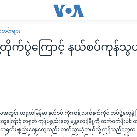
း သတင်းများ
်တိုက်ပွဲကြောင့် နယ်စပ်ကုန်သ
်လအတွင်း တရုတ်မြန်မာ နယ်စပ် ကိုးကန့် လက်နက်ကိုင် တပ်ဖွဲ့တွေနဲ့ မ
ပွဲတွေကြောင့် တရုတ် ကုန်ပစ္စည်းတွေ မန္တလေးမြို့ကို ထက်ဝက်နီးပါး တ
 တရုတ်ပစ္စည်းဈေးတွေလည်း တက်သွားခဲ့တယ်လို့ ကုန်သည်တွေက