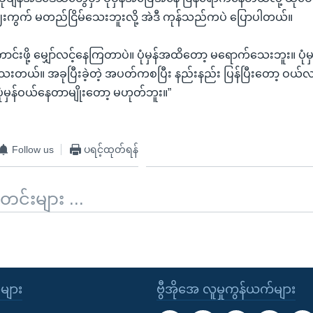
းကွက် မတည်ငြိမ်သေးဘူးလို့ အဲဒီ ကုန်သည်ကပဲ ပြောပါတယ်။
ို့ မျှော်လင့်နေကြတာပဲ။ ပုံမှန်အထိတော့ မရောက်သေးဘူး။ ပုံမှန်ဖြစ
ြသေးတယ်။ အခုပြီးခဲ့တဲ့ အပတ်ကစပြီး နည်းနည်း ပြန်ပြီးတော့ ဝယ်
ုံမှန်ဝယ်နေတာမျိုးတော့ မဟုတ်ဘူး။”
Follow us
ပရင့်ထုတ်ရန်
်းများ ...
ုများ
ဗွီအိုအေ လူမှုကွန်ယက်များ