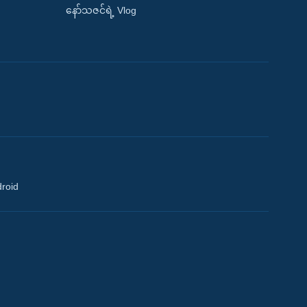
နော်သဇင်ရဲ့ Vlog
droid