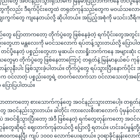
္စည်းတွေ အဝင်နည်းသွားရုံသာမက မြန်မာပြည်ဘက်ကနေ တင်ပို့နေတ
တွေကိုလည်း ဒီရက်ပိုင်းတွေထဲ တရုတ်ကုန်သည်တွေက မဝယ်သလောက်
ဈေးကွက်တွေ ကျနေတယ်လို့ ဆိုပါတယ်။ အပြည့်အစုံကို မသင်းသီရ
်တွေ ပြောတာကတော့ တိုက်ပွဲတွေ ဖြစ်နေခဲ့တဲ့ ရက်ပိုင်းတွေအတွင်
းတွေဟာ မန္တလေးကို မဝင်သလောက် ရပ်တန့်သွားတယ်လို့ ပြော
ု တင်ပို့နေတဲ့ ပစ္စည်းတွေဟာ မူဆယ်၊ လားရှိုးဘက်ကနေ အများဆုံး 
ေသတွေမှာ တိုက်ပွဲတွေ ဖြစ်နေတာကြောင့် တရုတ်နဲ့ မြန်မာနယ်စပ် ကု
န့်လုနီးပါး ဖြစ်သွားခဲ့ပါတယ်။ တိုက်ပွဲတွေ ရပ်သွားပြီးနောက်ပိုင်
င်က ဝင်လာတဲ့ ပစ္စည်းတွေရဲ့ တဝက်လောက်သာ ဝင်လာသေးတဲ့အကြော
ပြောပြပါတယ်။
လာတာကတော့ စားသောက်ကုန်တွေ အဝင်နည်းသွားတာပေါ့။ တရုတ်နဲ
ေ အဝင်နည်းသွားတယ်။ ခါတိုင်း ကားလေးစီးစာလောက် ပုံမှန်ဝင်တ
 အဝင်ရှိသွားပြီးတော့ အဲဒီ ဖြစ်နေတဲ့ ရက်တွေတုန်းကတော့ အဝင်လုံ
်တွေဆိုရင် ဈေးတက်ကုန်တယ်လို့ ပြောလို့ ရတယ်။ ဟင်းခပ်မှုန့်တို့၊ 
 ၈၀၀ကနေပြီး ကျပ် ၁၀၀၀ လောက်ပေးရတယ်။ ၃၀ရာခိုင်နှုန်းလော