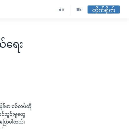
တိုက်ရိုက်
ွယ်ရေး
ြန်မာ စစ်တပ်တို့
င်သွင်းမှုတွေ
 ပြောပါတယ်။