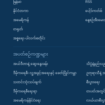
မြန်မာ
RSS
နိုင်ငံတကာ
ပေါ့ဒ်ကတ်စ်
အမေရိကန်
နေ့စဉ်အီးမေ
တရုတ်
အစ္စရေး-ပါလက်စတိုင်း
အပတ်စဉ်ကဏ္ဍများ
အယ်ဒီတာနဲ့ ဆွေးနွေးခန်း
သိပ္ပံနဲ့နည်း
ဒီမိုကရေစီ၊ လူ့အခွင့်အရေးနှင့် ခေတ်ပြိုင်ကမ္ဘာ
ဥတုရာသီနဲ့ 
သတင်းသုံးသပ်ချက်
စီးပွားရေး
ဒီမိုကရေစီရေးရာ
တပတ်အတွင်
အမေရိကန်နိုင်ငံရေး
လယ်ယာစီးပွ