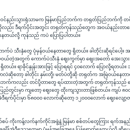
အဝင်နည်းသွားရုံသာမက မြန်မာပြည်ဘက်က တရုတ်ပြည်ဘက်ကို တင်ပိ
ကိုလည်း ဒီရက်ပိုင်းအတွင်း တရုတ်ကုန်သည်တွေက အဝယ်နည်းတာကြေ
နေတယ်လို့ ကုန်သည် ကပဲ ပြောပြပါတယ်။
က်ပဲ သီးနှံတွေ ပုံမှန်ဝယ်နေတာတွေ ရှိတယ်။ ခါတိုင်းဆိုရင်ပေါ့။ အခ
ယ်တဲ့အတွက် ကောက်ပဲသီးနှံ ဈေးကွက်မှာ ဈေးအတော် အေးသွား
 ရှိတယ်။ ရာခိုင်နှုန်းအားဖြင့် ပြောရရင် ၄၀လောက် ပြောလို့ရတယ်။ ဘာ
လဲဆိုတော့ ခါတိုင်း နှမ်းတို့၊ မတ်ပဲတို့ဆို တရုတ်က အမြဲဝယ်နေတ
က ဒီဘက်ကလည်း တင်ပို့တာတွေ ရပ်ထားတဲ့အတွက် တရုတ်ကုန်သည်
ပြည်တွင်းမှာ ကျတော့ ဈေးတွေ ထိုးကျသွားတာဖြစ်တယ်။ ကျပ် ၈၀၀
ဒီရက်ပိုင်းမှာ ၆၈၀၀၀ လောက်ဆိုတော့ ၁၂၀၀၀လောက် ဈေးလျော့တယ်
စပ် ကိုးကန့်လက်နက်ကိုင်အဖွဲ့နဲ့ မြန်မာ စစ်တပ်တွေကြား ရက်အနည်
 အခုချိန်အဲဒီဒေသတွေမှာ ပုံမှန်အခြေအနေ ပြန်ရောက်နေတယ်လို့ ဆိုပေ