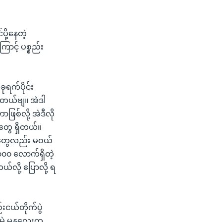
ု့နေတဲ့
ာင့် ပစ္စည်း
ုရက်ပိုင်း
တယ်ဗျ။ အဲဒါ
ဖြစ်လို့ အဲဒီလို
ာတွေ ရှိတယ်။
 တွေလည်း မဝယ်
၀၀ လောက်ရှိတဲ့
လို့ ပြောလို့ ရ
းငယ်တိုက်ပွဲ
မဲ့ မန္တလေးက