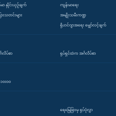
်မာ နှိုင်းယှဉ်ချက်
ကျန်းမာရေး
ပြားသတင်းများ
အမျိုးသမီးကဏ္ဍ
ရိုဟင်ဂျာအရေး မျှော်လင့်ချက်
်္ဂလိပ်စာ
ရုပ်ရှင်ထဲက အင်္ဂလိပ်စာ
၀-၁၀း၀၀
ရေမြေခြားမှ ရုပ်ပုံလွှာ