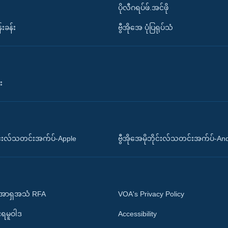
ပိုလီဂရပ်ဖ်.အင်ဖို
်းခန်း
ဗွီအိုအေ ပုံပြရုပ်သံ
း
ိုင်းလ်သတင်းအက်ပ်-Apple
ဗွီအိုအေမိုဘိုင်းလ်သတင်းအက်ပ်-An
 အာရှအသံ RFA
VOA's Privacy Policy
ုးရမူဝါဒ
Accessibility