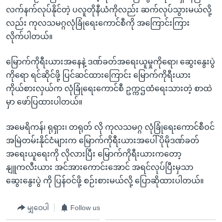
အ
သုတပဒေသာ အင်္ဂလိပ်စာ
လက်နက်လုပ်နိုင်တဲ့ ပလူတိုနီယံကိုလည်း ဆက်လုပ်သွားမယ်လို့
ညွန်း
Learning English
လည်း ကုလသမဂ္ဂလုံခြုံရေးကောင်စီကို အကြောင်းကြား
စာမျက်နှာ
လိုက်ပါတယ်။
သို့
ဗွီအိုအေ လူမှုကွန်ယက်များ
ကျော်
မြောက်ကိုရီးယားအနေနဲ့ ဒဏ်ခတ်အရေးယူမှုကိုရော၊ ဆွေးနွေးပွဲ
ကြည့်
ကိုရော ရင်ဆိုင်ဖို့ ပြင်ဆင်ထားကြောင်း မြောက်ကိုရီးယား
ရန်
ကိုယ်စားလှယ်က လုံခြုံရေးကောင်စီ ဥက္ကဌထံရေးသားတဲ့ စာထဲ
ဘာသာစကားများ
ရှာဖွေ
မှာ ဖော်ပြထားပါတယ်။
ရန်
နေရာ
အမေရိကန်၊ ရုရှား၊ တရုတ် လို ကုလသမဂ္ဂ လုံခြုံရေးကောင်စီဝင်
သို့
အမြဲတမ်းနိုင်ငံများက မြောက်ကိုရီးယားအပေါ် ပိုမိုဒဏ်ခတ်
ကျော်
အရေးယူရေးကို လိုလားပြီး မြောက်ကိုရီးယားကတော့
ရန်
နျူကလီးယား အင်အားကောင်းအောင် အရင်လုပ်ပြီးမှသာ
ဆွေးနွေးပွဲ ကို ပြန်ဝင်ဖို့ စဉ်းစားမယ်လို့ ပြောဆိုထားပါတယ်။
မျှဝေပါ
Follow us