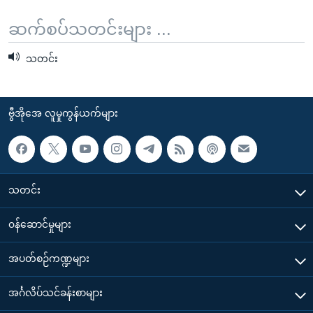
ဆက်စပ်သတင်းများ ...
သတင်း
ဗွီအိုအေ လူမှုကွန်ယက်များ
သတင်း
၀န်ဆောင်မှုများ
အပတ်စဉ်ကဏ္ဍများ
အင်္ဂလိပ်သင်ခန်းစာများ