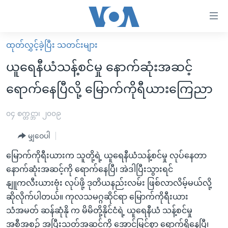
သုံး
ရ
လွယ်ကူ
ထုတ်လွှင့်ခဲ့ပြီး သတင်းများ
မူလစာမျက်နှာ
စေ
ယူရေနီယံသန့်စင်မှု နောက်ဆုံးအဆင့်
မြန်မာ
သည့်
ရောက်နေပြီလို့ မြောက်ကိုရီယားကြေညာ
ကမ္ဘာ့သတင်းများ
Link
ဗွီဒီယို
နိုင်ငံတကာ
၀၄ စက္တင္ဘာ၊ ၂၀၀၉
များ
သတင်းလွတ်လပ်ခွင့်
အမေရိကန်
ပင်မ
မျှဝေပါ
ရပ်ဝန်းတခု လမ်းတခု အလွန်
တရုတ်
အကြောင်းအရာ
မြောက်ကိုရီးယားက သူတို့ရဲ့ ယူရေနီယံသန့်စင်မှု လုပ်နေတာ
သို့
အင်္ဂလိပ်စာလေ့လာမယ်
အစ္စရေး-ပါလက်စတိုင်း
နောက်ဆုံးအဆင့်ကို ရောက်နေပြီ၊ အဲဒါပြီးသွားရင်
ကျော်
အပတ်စဉ်ကဏ္ဍများ
အမေရိကန်သုံးအီဒီယံ
နျူကလီးယားဗုံး လုပ်ဖို့ ဒုတိယနည်းလမ်း ဖြစ်လာလိမ့်မယ်လို့
ကြည့်
ဆိုလိုက်ပါတယ်။ ကုလသမဂ္ဂဆိုင်ရာ မြောက်ကိုရီးယား
ရေဒီယိုနှင့်ရုပ်သံ အချက်အလက်များ
မကြေးမုံရဲ့ အင်္ဂလိပ်စာ
ရေဒီယို
ရန်
သံအမတ် ဆန်ဆုံနို က မိမိတို့နိုင်ငံရဲ့ ယူရေနီယံ သန့်စင်မှု
ပင်မ
ရေဒီယို/တီဗွီအစီအစဉ်
ရုပ်ရှင်ထဲက အင်္ဂလိပ်စာ
တီဗွီ
အစီအစဉ် အပြီးသတ်အဆင့်ကို အောင်မြင်စွာ ရောက်ရှိနေပြီ၊