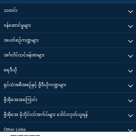
သတင်း
၀န်ဆောင်မှုများ
အပတ်စဉ်ကဏ္ဍများ
အင်္ဂလိပ်သင်ခန်းစာများ
ရေဒီယို
ရုပ်သံအစီအစဉ်နှင့် ဗွီဒီယိုကဏ္ဍများ
ဗွီအိုအေအကြောင်း
ဗွီအိုအေ မိုဘိုင်းလ်အက်ပ်များ ဒေါင်းလုတ်ယူရန်
Other Links