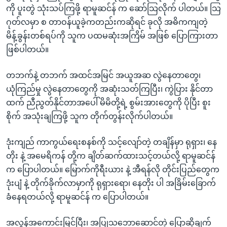
အ
ကို ပူးတွဲ သုံးသပ်ကြဖို့ ရာမူဆင်န် က ဆော်သြလိုက် ပါတယ်။ သြ
သုတပဒေသာ အင်္ဂလိပ်စာ
ညွန်း
Learning English
ဂုတ်လမှာ စ တာဝန်ယူခဲ့ကတည်းကဆိုရင် ခုလို အဓိကကျတဲ့
စာမျက်နှာ
မိန့်ခွန်းတစ်ရပ်ကို သူက ပထမဆုံးအကြိမ် အဖြစ် ပြောကြားတာ
သို့
ဗွီအိုအေ လူမှုကွန်ယက်များ
ဖြစ်ပါတယ်။
ကျော်
ကြည့်
တဘက်နဲ့ တဘက် အထင်အမြင် အယူအဆ လွဲနေတာတွေ၊
ရန်
ယုံကြည်မှု လွဲနေတာတွေကို အဆုံးသတ်ကြပြီး၊ ကွဲပြား နိုင်တာ
ဘာသာစကားများ
ရှာဖွေ
ထက် ညီညွတ်နိုင်တာအပေါ် မိမိတို့ရဲ့ စွမ်းအားတွေကို ပိုပြီး စူး
ရန်
စိုက် အသုံးချကြဖို့ သူက တိုက်တွန်းလိုက်ပါတယ်။
နေရာ
သို့
ဒုံးကျည် ကာကွယ်ရေးစနစ်ကို သင့်လျော်တဲ့ တချိန်မှာ ရုရှား၊ နေ
ကျော်
တိုး နဲ့ အမေရိကန် တို့က ချိတ်ဆက်ထားသင့်တယ်လို့ ရာမူဆင်န်
ရန်
က ပြောပါတယ်။ မြောက်ကိုရီးယား နဲ့ အီရန်လို တိုင်းပြည်တွေက
ဒုံးပျံ နဲ့ တိုက်ခိုက်လာမှာကို ရုရှားရော၊ နေတိုး ပါ အခြိမ်းခြောက်
ခံနေရတယ်လို့ ရာမူဆင်န် က ပြောပါတယ်။
အလွန်အကောင်းမြင်ပြီး၊ အပြုသဘောဆောင်တဲ့ ပြောဆိုချက်