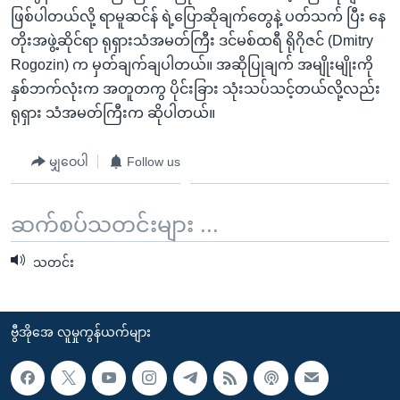
ဖြစ်ပါတယ်လို့ ရာမူဆင်န် ရဲ့ပြောဆိုချက်တွေနဲ့ ပတ်သက် ပြီး နေ
တိုးအဖွဲ့ဆိုင်ရာ ရုရှားသံအမတ်ကြီး ဒင်မစ်ထရီ ရိုဂိုဇင် (Dmitry
Rogozin) က မှတ်ချက်ချပါတယ်။ အဆိုပြုချက် အမျိုးမျိုးကို
နှစ်ဘက်လုံးက အတူတကွ ပိုင်းခြား သုံးသပ်သင့်တယ်လို့လည်း
ရုရှား သံအမတ်ကြီးက ဆိုပါတယ်။
မျှဝေပါ
Follow us
ဆက်စပ်သတင်းများ ...
သတင်း
ဗွီအိုအေ လူမှုကွန်ယက်များ