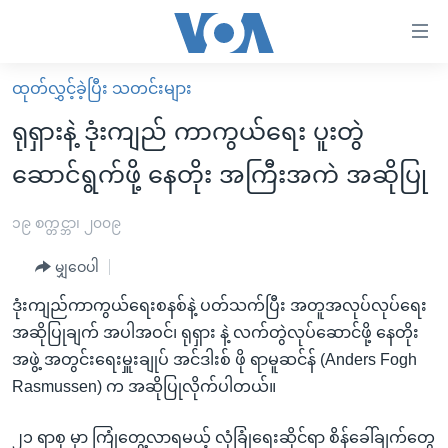
သုံး
ရ
လွယ်ကူ
ထုတ်လွှင့်ခဲ့ပြီး သတင်းများ
မူလစာမျက်နှာ
စေ
ရုရှားနဲ့ ဒုံးကျည် ကာကွယ်ရေး ပူးတွဲ
မြန်မာ
သည့်
ဆောင်ရွက်ဖို့ နေတိုး အကြီးအကဲ အဆိုပြု
ကမ္ဘာ့သတင်းများ
Link
ဗွီဒီယို
နိုင်ငံတကာ
၁၉ စက္တင္ဘာ၊ ၂၀၀၉
များ
သတင်းလွတ်လပ်ခွင့်
အမေရိကန်
ပင်မ
မျှဝေပါ
ရပ်ဝန်းတခု လမ်းတခု အလွန်
တရုတ်
အကြောင်းအရာ
ဒုံးကျည်ကာကွယ်ရေးစနစ်နဲ့ ပတ်သက်ပြီး အတူအလုပ်လုပ်ရေး
သို့
အင်္ဂလိပ်စာလေ့လာမယ်
အစ္စရေး-ပါလက်စတိုင်း
အဆိုပြုချက် အပါအဝင်၊ ရုရှား နဲ့ လက်တွဲလုပ်ဆောင်ဖို့ နေတိုး
ကျော်
အပတ်စဉ်ကဏ္ဍများ
အမေရိကန်သုံးအီဒီယံ
အဖွဲ့ အတွင်းရေးမှူးချုပ် အင်ဒါးစ် ဖို ရာမူဆင်န် (Anders Fogh
ကြည့်
Rasmussen) က အဆိုပြုလိုက်ပါတယ်။
ရေဒီယိုနှင့်ရုပ်သံ အချက်အလက်များ
မကြေးမုံရဲ့ အင်္ဂလိပ်စာ
ရေဒီယို
ရန်
ပင်မ
ရေဒီယို/တီဗွီအစီအစဉ်
ရုပ်ရှင်ထဲက အင်္ဂလိပ်စာ
တီဗွီ
၂၁ ရာစု မှာ ကြုံတွေ့လာရမယ့် လုံခြုံရေးဆိုင်ရာ စိန်ခေါ်ချက်တွေ