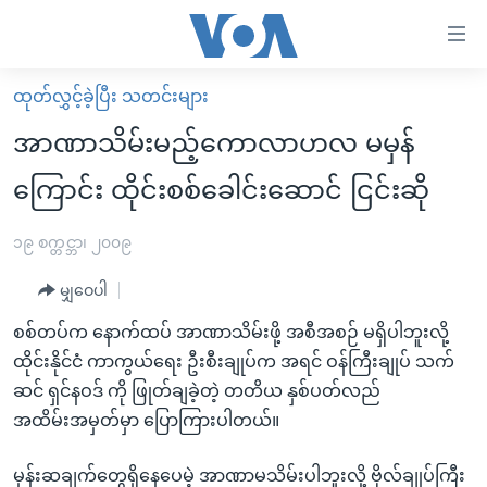
သုံး
ရ
လွယ်ကူ
ထုတ်လွှင့်ခဲ့ပြီး သတင်းများ
မူလစာမျက်နှာ
စေ
အာဏာသိမ်းမည့်ကောလာဟလ မမှန်
မြန်မာ
သည့်
ကြောင်း ထိုင်းစစ်ခေါင်းဆောင် ငြင်းဆို
ကမ္ဘာ့သတင်းများ
Link
ဗွီဒီယို
နိုင်ငံတကာ
၁၉ စက္တင္ဘာ၊ ၂၀၀၉
များ
သတင်းလွတ်လပ်ခွင့်
အမေရိကန်
ပင်မ
မျှဝေပါ
ရပ်ဝန်းတခု လမ်းတခု အလွန်
တရုတ်
အကြောင်းအရာ
စစ်တပ်က နောက်ထပ် အာဏာသိမ်းဖို့ အစီအစဉ် မရှိပါဘူးလို့
သို့
အင်္ဂလိပ်စာလေ့လာမယ်
အစ္စရေး-ပါလက်စတိုင်း
ထိုင်းနိုင်ငံ ကာကွယ်ရေး ဦးစီးချုပ်က အရင် ဝန်ကြီးချုပ် သက်
ကျော်
အပတ်စဉ်ကဏ္ဍများ
အမေရိကန်သုံးအီဒီယံ
ဆင် ရှင်နဝဒ် ကို ဖြုတ်ချခဲ့တဲ့ တတိယ နှစ်ပတ်လည်
ကြည့်
အထိမ်းအမှတ်မှာ ပြောကြားပါတယ်။
ရေဒီယိုနှင့်ရုပ်သံ အချက်အလက်များ
မကြေးမုံရဲ့ အင်္ဂလိပ်စာ
ရေဒီယို
ရန်
ပင်မ
ရေဒီယို/တီဗွီအစီအစဉ်
ရုပ်ရှင်ထဲက အင်္ဂလိပ်စာ
တီဗွီ
မှန်းဆချက်တွေရှိနေပေမဲ့ အာဏာမသိမ်းပါဘူးလို့ ဗိုလ်ချုပ်ကြီး