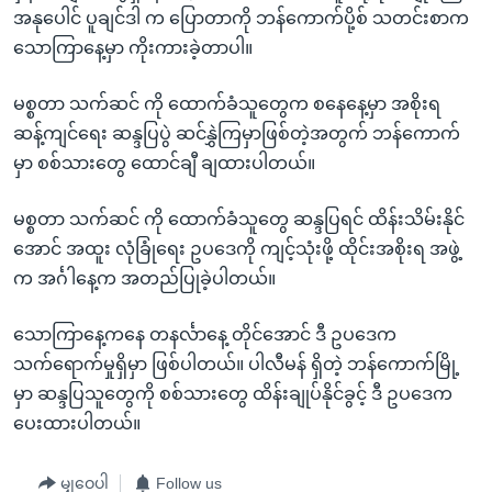
အ
အနုပေါင် ပူချင်ဒါ က ပြောတာကို ဘန်ကောက်ပို့စ် သတင်းစာက
သုတပဒေသာ အင်္ဂလိပ်စာ
ညွန်း
Learning English
သောကြာနေ့မှာ ကိုးကားခဲ့တာပါ။
စာမျက်နှာ
သို့
ဗွီအိုအေ လူမှုကွန်ယက်များ
မစ္စတာ သက်ဆင် ကို ထောက်ခံသူတွေက စနေနေ့မှာ အစိုးရ
ကျော်
ဆန့်ကျင်ရေး ဆန္ဒပြပွဲ ဆင်နွှဲကြမှာဖြစ်တဲ့အတွက် ဘန်ကောက်
ကြည့်
မှာ စစ်သားတွေ ထောင်ချီ ချထားပါတယ်။
ရန်
ဘာသာစကားများ
ရှာဖွေ
မစ္စတာ သက်ဆင် ကို ထောက်ခံသူတွေ ဆန္ဒပြရင် ထိန်းသိမ်းနိုင်
ရန်
အောင် အထူး လုံခြုံရေး ဥပဒေကို ကျင့်သုံးဖို့ ထိုင်းအစိုးရ အဖွဲ့
နေရာ
က အင်္ဂါနေ့က အတည်ပြုခဲ့ပါတယ်။
သို့
ကျော်
သောကြာနေ့ကနေ တနင်္လာနေ့ တိုင်အောင် ဒီ ဥပဒေက
ရန်
သက်ရောက်မှုရှိမှာ ဖြစ်ပါတယ်။ ပါလီမန် ရှိတဲ့ ဘန်ကောက်မြို့
မှာ ဆန္ဒပြသူတွေကို စစ်သားတွေ ထိန်းချုပ်နိုင်ခွင့် ဒီ ဥပဒေက
ပေးထားပါတယ်။
မျှဝေပါ
Follow us