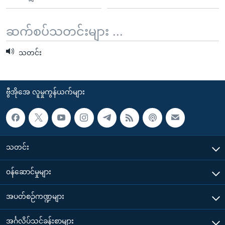
ဆက်စပ်သတင်းများ ...
သတင်း
ဗွီအိုအေ လူမှုကွန်ယက်များ
သတင်း
၀န်ဆောင်မှုများ
အပတ်စဉ်ကဏ္ဍများ
အင်္ဂလိပ်သင်ခန်းစာများ