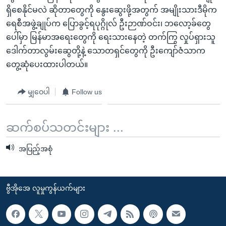
အ
သုတပဒေသာ အင်္ဂလိပ်စာ
ရှိစေနိုင်မလဲ ဆိုတာတွေကို နွေးဆွေးဖို့အတွက် အမျိုးသားဒီမိုက
ညွန်း
Learning English
ရေစီအဖွဲ့ချုပ်က ပြောခွင့်ရပုဂ္ဂိုလ် ဦးဉာဏ်ဝင်း၊ ဘလော့ခ်တွေ
စာမျက်နှာ
ပေါ်မှာ မြန်မာအရေးတွေကို ရေးသားနေတဲ့ တက်ကြွ လှုပ်ရှားသူ
သို့
ဗွီအိုအေ လူမှုကွန်ယက်များ
ဒေါက်တာလွမ်းဆွေတို့နဲ့ သောတရှင်တွေကို ဦးကျော်ဇံသာက
ကျော်
တွေ့ဆုံပေးထားပါတယ်။
ကြည့်
ရန်
မျှဝေပါ
Follow us
ဘာသာစကားများ
ရှာဖွေ
ရန်
ဆက်စပ်သတင်းများ ...
နေရာ
သို့
အပြည့်အစုံ
ကျော်
ရန်
ဗွီအိုအေ လူမှုကွန်ယက်များ