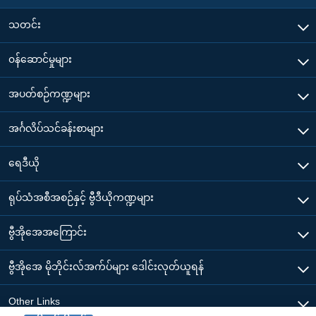
သတင်း
၀န်ဆောင်မှုများ
အပတ်စဉ်ကဏ္ဍများ
အင်္ဂလိပ်သင်ခန်းစာများ
ရေဒီယို
ရုပ်သံအစီအစဉ်နှင့် ဗွီဒီယိုကဏ္ဍများ
ဗွီအိုအေအကြောင်း
ဗွီအိုအေ မိုဘိုင်းလ်အက်ပ်များ ဒေါင်းလုတ်ယူရန်
Other Links