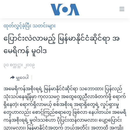
သုံး
ရ
လွယ်ကူ
ထုတ်လွှင့်ခဲ့ပြီး သတင်းများ
မူလစာမျက်နှာ
စေ
ပြောင်းလဲလာမည့် မြန်မာနိုင်ငံဆိုင်ရာ အ
မြန်မာ
သည့်
မေရိကန် မူဝါဒ
ကမ္ဘာ့သတင်းများ
Link
ဗွီဒီယို
နိုင်ငံတကာ
၃၀ စက္တင္ဘာ၊ ၂၀၀၉
များ
သတင်းလွတ်လပ်ခွင့်
အမေရိကန်
ပင်မ
မျှဝေပါ
ရပ်ဝန်းတခု လမ်းတခု အလွန်
တရုတ်
အကြောင်းအရာ
အမေရိကန်အစိုးရရဲ့ မြန်မာနိုင်ငံဆိုင်ရာ သဘောထား ပြန်လည်
သို့
အင်္ဂလိပ်စာလေ့လာမယ်
အစ္စရေး-ပါလက်စတိုင်း
သုံးသပ်နေချိန်မှာ ကုလသမဂ္ဂ အထွေထွေညီလာခံတက်ဖို့ ရောက်
ကျော်
အပတ်စဉ်ကဏ္ဍများ
အမေရိကန်သုံးအီဒီယံ
ရှိနေတဲ့၊ ရောက်ရှိလာမယ့် စစ်အစိုးရ အရာရှိတွေရဲ့ လှုပ်ရှားမှု
ကြည့်
တွေဟာလည်း စောင့်ကြည်စရာတွေ ဖြစ်လာ နေပါတယ်။ အမေရိ
ရေဒီယိုနှင့်ရုပ်သံ အချက်အလက်များ
မကြေးမုံရဲ့ အင်္ဂလိပ်စာ
ရေဒီယို
ရန်
ကန်အစိုးရရဲ့ မူဝါဒသစ်ဟာ ပိုပြင်းထန်လာမလား၊ ပျော့ပြောင်း
ပင်မ
ရေဒီယို/တီဗွီအစီအစဉ်
ရုပ်ရှင်ထဲက အင်္ဂလိပ်စာ
တီဗွီ
သွားမလား၊ မြန်မာနိုင်ငံအတွက် ဘယ်အတိုင်း အတာထိ အကျိုး