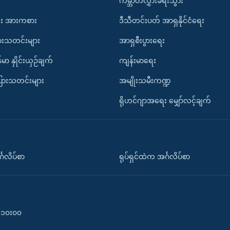
ကမ္ဘာတလွှားခရီးသွား
း အားကစား
ဒီသီတင်းပတ် အာရှနိုင်ငံရေး
ားသတင်းများ
အာရှစီးပွားရေး
်မာ နှိုင်းယှဉ်ချက်
ကျန်းမာရေး
ပြားသတင်းများ
အမျိုးသမီးကဏ္ဍ
ရိုဟင်ဂျာအရေး မျှော်လင့်ချက်
်္ဂလိပ်စာ
ရုပ်ရှင်ထဲက အင်္ဂလိပ်စာ
၀-၁၀း၀၀