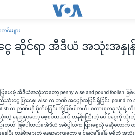
း သတင်းများ
ငွေ ဆိုင်ရာ အီဒီယံ အသုံးအနှုန
ြပေးမဲ့ အီဒီယံအသုံးကတော့ penny wise and pound foolish ဖြစ
ည်းဆုံးငွေ ပြားစေ့၊ wise က ဉာဏ် အမျှော်အမြင် ရှိခြင်း၊ pound က 
olish က ဉာဏ်မရှိ မိုက်မဲခြင်း တို့ဖြစ်ပါတယ်။ စကားစုတခုလုံးရဲ့ တိုက
ံးတဲ့ နေရာမှာတော့ စေ့စပ်တယ်၊ ပို တန်ဖိုးကြီးတဲ့ ပေါင်ငွေကို သုံး
်းတယ်' ဖြစ်ပါတယ်။ အီဒီယံ အဓိပ္ပါယ်က ပြားစေ့လို မဆိုလောက် တပြ
ေပြီး တန်ဖိုးများတဲ့ နေရာမှာကျတော့ ချင့်ချင့်ချိန်ချိန် မရှိဘဲ အသု