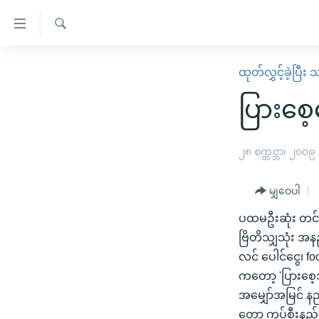
သုံး
ရ
ရှာဖွေ
လွယ်ကူ
မူလစာမျက်နှာ
ထုတ်လွှင့်ခဲ့ပြီ
ရ
စေ
မြန်မာ
လာ
ပြားစေ့
သည့်
ဒ်
ကမ္ဘာ့သတင်းများ
Link
ဗွီဒီယို
နိုင်ငံတကာ
၂၈ စက္တင္ဘာ၊ ၂၀၀၉
များ
သတင်းလွတ်လပ်ခွင့်
အမေရိကန်
ပင်မ
မျှဝေပါ
ရပ်ဝန်းတခု လမ်းတခု အလွန်
တရုတ်
အကြောင်းအရာ
အင်္ဂလိပ်စာလေ့လာမယ်
ပထမဦးဆုံး တင်ပ
အစ္စရေး-ပါလက်စတိုင်း
သို့
ဗြိတိသျှသုံး အန
အပတ်စဉ်ကဏ္ဍများ
အမေရိကန်သုံးအီဒီယံ
ကျော်
လင် ပေါင်ငွေ၊ fo
ကြည့်
ရေဒီယိုနှင့်ရုပ်သံ အချက်အလက်များ
မကြေးမုံရဲ့ အင်္ဂလိပ်စာ
ရေဒီယို
ကတော့ 'ပြားစေ့သု
ရန်
ရေဒီယို/တီဗွီအစီအစဉ်
အမျှော်အမြင် နည
ရုပ်ရှင်ထဲက အင်္ဂလိပ်စာ
တီဗွီ
ပင်မ
တော့ ကပ်စီးနည်းန