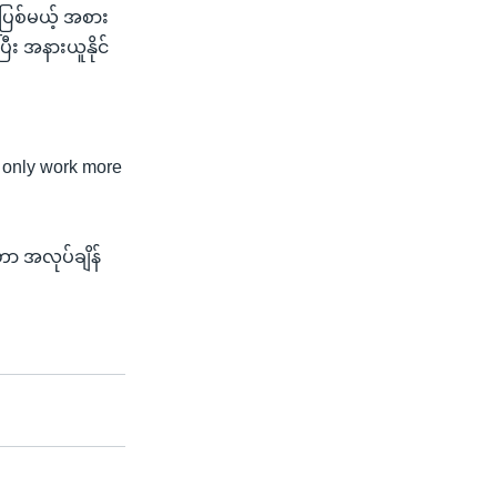
းပြစ်မယ့် အစား
ီး အနားယူနိုင်
o only work more
ာဟာ အလုပ်ချိန်