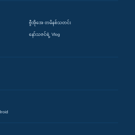
ဗွီအိုအေ တမိနစ်သတင်း
နော်သဇင်ရဲ့ Vlog
droid