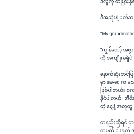
ဒီလူကို တပြားနှ
ဒီအသုံးနဲ့ ပတ်
"My grandmother
"ကျွန်တော့် အဖ
ကို အကျိုုးမရှိပဲ 
နောက်ဆုံးတင်ပြ
မှာ saved က မသုံ
ဖြစ်ပါတယ်။ စကားစ
နိုင်ပါတယ်။ အီဒီ
တဲ့ ငွေနဲ့ အတူတ
တနည်းဆိုရင် တပတ
တပတ် ငါးရက် အလ