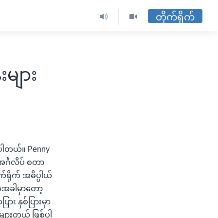
တိုက်ရိုက်
်းများ
်ပါတယ်။ Penny
အင်္ဂလိပ် စတာ
်ရိုက် အဓိပ္ပါယ်
တဲ့အခါမှာတော့
ား နှစ်ပြားမှာ
ံးများတယ် ဖြစ်ပါ