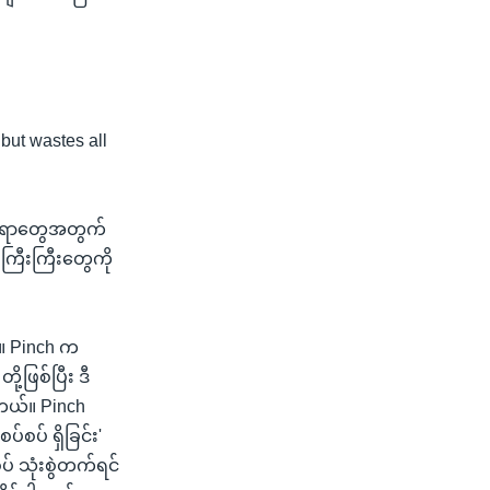
but wastes all
့ အရာတွေအတွက်
ကြီးကြီးတွေကို
်။ Pinch က
ု့ဖြစ်ပြီး ဒီ
ါတယ်။ Pinch
်စပ် ရှိခြင်း'
် သုံးစွဲတက်ရင်