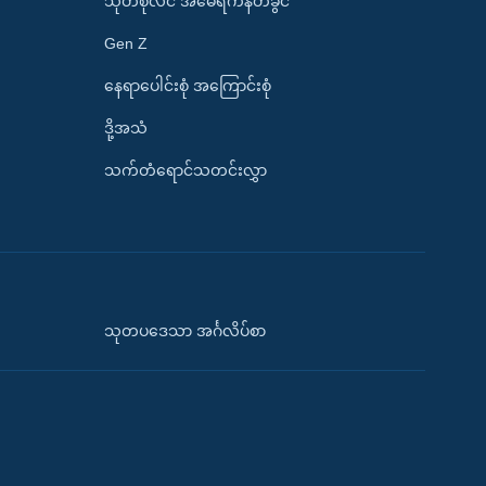
သုတစုံလင် အမေရိကန်တခွင်
Gen Z
နေရာပေါင်းစုံ အကြောင်းစုံ
ဒို့အသံ
သက်တံရောင်သတင်းလွှာ
သုတပဒေသာ အင်္ဂလိပ်စာ