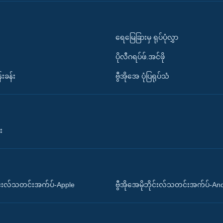
ရေမြေခြားမှ ရုပ်ပုံလွှာ
ပိုလီဂရပ်ဖ်.အင်ဖို
်းခန်း
ဗွီအိုအေ ပုံပြရုပ်သံ
း
ိုင်းလ်သတင်းအက်ပ်-Apple
ဗွီအိုအေမိုဘိုင်းလ်သတင်းအက်ပ်-An