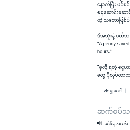
နောက်ပြီး ပင်စင
စုစုဆောင်းဆောင်
တဲ့ သဘောဖြစ်
ဒီအသုံးနဲ့ ပတ်
"A penny saved i
hours."
"စုလို့ ရတဲ့ ငွေ
တွေ ပိုလုပ်တာထက
မျှဝေပါ
ဆက်စပ်သတင
ဒေါ်လှလှသန်း