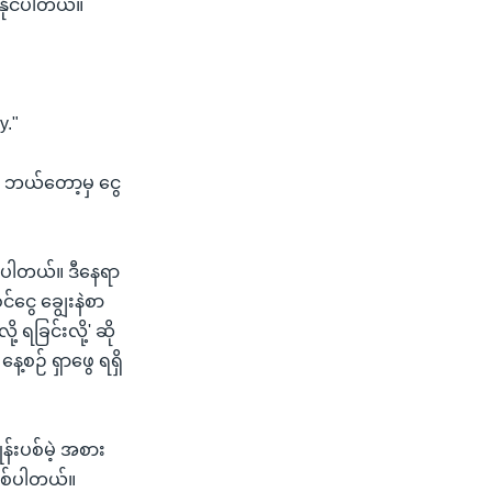
နိုင်ပါတယ်။
y."
။ ဘယ်တော့မှ ငွေ
စ်ပါတယ်။ ဒီနေရာ
်ငွေ ချွေးနဲစာ
 ရခြင်းလို့' ဆို
ေ့စဉ် ရှာဖွေ ရရှိ
န်းပစ်မဲ့ အစား
ြစ်ပါတယ်။