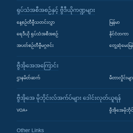
ရုပ်သံအစီအစဉ်နှင့် ဗွီဒီယိုကဏ္ဍများ
နေ့စဉ်တီဗွီသတင်းလွှာ
မြန်မာ
ရေဒီယို ရုပ်သံအစီအစဉ်
နိုင်ငံတကာ
အပတ်စဉ်တီဗွီမဂ္ဂဇင်း
တွေ့ဆုံမေးမြန
ဗွီအိုအေအကြောင်း
ဌာနမိတ်ဆက်
မီတာလှိုင်းမျာ
ဗွီအိုအေ မိုဘိုင်းလ်အက်ပ်များ ဒေါင်းလုတ်ယူရန်
Learning English
VOA+
ဗွီအိုအေမိုဘ
ဗွီအိုအေ လူမှုကွန်ယက်များ
Other Links