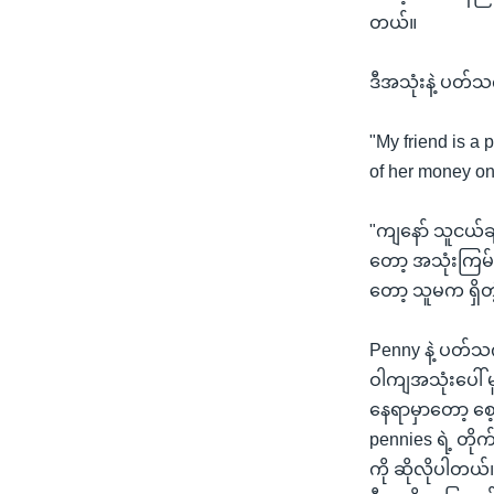
သုတပဒေသာ အင်္ဂလိပ်စာ
အ
တယ်။
ညွန်း
စာမျက်နှာ
ဒီအသုံးနဲ့ ပတ်
သို့
ကျော်
"My friend is a
ကြည့်
of her money on 
ရန်
ရှာဖွေ
"ကျနော် သူငယ်ခ
ရန်
တော့ အသုံးကြမ်
နေရာ
တော့ သူမက ရှိတ
သို့
ကျော်
Penny နဲ့ ပတ်သ
ရန်
ဝါကျအသုံးပေါ် မူ
နေရာမှာတော့ စေ့
pennies ရဲ့ တိုက
ကို ဆိုလိုပါတယ်