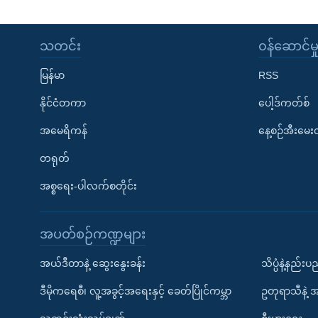
သတင်း
၀န်ဆောင်မှ
မြန်မာ
RSS
နိုင်ငံတကာ
ပေါ့ဒ်ကတ်စ်
အမေရိကန်
နေ့စဉ်အီးမေ
တရုတ်
အစ္စရေး-ပါလက်စတိုင်း
အပတ်စဉ်ကဏ္ဍများ
အယ်ဒီတာနဲ့ ဆွေးနွေးခန်း
သိပ္ပံနဲ့နည်း
ဒီမိုကရေစီ၊ လူ့အခွင့်အရေးနှင့် ခေတ်ပြိုင်ကမ္ဘာ
ဥတုရာသီနဲ့ 