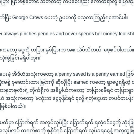
စ်ပြား ပြားစေ့တောင် သိတတ်တဲ့ ကပ်စေးနည်း ကော်တရာလို့ ပြောဆို
သက်ပြီး George Crows ပေးတဲ့ ဥပမာကို လေ့လာကြည့်ရအောင်ပါ။
 always pinches pennies and never spends her money foolishl
ွားကတော့ ငွေကို တပြား နှစ်ပြားက အစ သိပ်သိတတ်၊ စေ့စပ်ပါတယ်
သုံးစွဲခြင်းမရှိပါဘူး။"
ပေးမဲ့ အီဒီယံအသုံးကတော့ a penny saved is a penny earned ဖြ
းမစွဲ စုဆောင်းထားခြင်းကို ဆိုလိုပြီး earned ကတော့ ရှာဖွေရရှိတဲ့ ဝင
ုတခုလုံးရဲ့ တိုက်ရိုက် အဓိပ္ပါယ်ကတော့ 'တပြားစုမိရင် တပြားရှာလို့
ယံ အသုံးကတော့ 'မသုံးဘဲ ငွေစုနိုင်ရင် စုလို့ ရတဲ့ငွေဟာ တပင်တပန်း န
ူ ဖြစ်ပါတယ်'။
်မှာ ခြောက်ရက် အလုပ်လုပ်ပြီး ခြောက်ရက် ရတဲ့ဝင်ငွေကို သုံးဖြု
ုပ်လုပ် တရက်စာကို စုနိုင်ရင် ခြောက်ရက် လုပ်ခရငွေနဲ့ အတူတူဖ