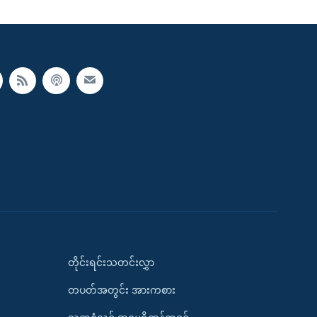
တိုင်းရင်းသတင်းလွှာ
တပတ်အတွင်း အားကစား