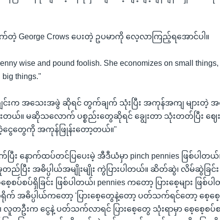
သက်တဲ့ George Crows ပေးတဲ့ ဥပမာကို လေ့လာကြည့်ရအောင်ပါ။
 penny wise and pound foolish. She economizes on small things, 
big things."
ျင်းက အသေးအဖွဲ ဆိုရင် တွက်ချက် သုံးပြီး အကုန်အကျ များတဲ
းတယ်။ မဆိုသလောက် ပစ္စည်းတွေဆိုရင် ချွေးတာ သုံးတတ်ပြီး ဈေး
ဲ့ငွေတွေကို အကုန်ဖြုန်းတော့တယ်။"
က်ပြီး နောက်ထပ်တင်ပြပေးမဲ့ အီဒီယံမှာ pinch pennies ဖြစ်ပါတယ
တည်ပြီး အဓိပ္ပါယ်အမျိုးမျိုး ကွဲပြားပါတယ်။ ဆိတ်ဆွဲ၊ လိမ်ဆွဲခြင်း တိ
စေ့စပ်စပ်ရှိခြင်း ဖြစ်ပါတယ်၊ pennies ကတော့ ပြားစေ့များ ဖြစ်ပ
်ရိုက် အဓိပ္ပါယ်ကတော့ 'ပြားစေ့တွေနဲ့တော့ ပတ်သက်ရင်တော့ စေ့စေ့စပ
။ လူတဦးက ငွေနဲ့ ပတ်သက်လာရင် ပြားစေ့တွေ သုံးရာမှာ စေ့စေ့စပ်စပ