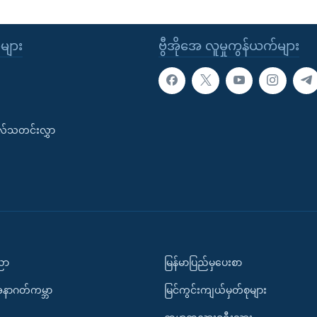
ုများ
ဗွီအိုအေ လူမှုကွန်ယက်များ
းလ်သတင်းလွှာ
ပညာ
မြန်မာပြည်မှပေးစာ
အနာဂတ်ကမ္ဘာ
မြင်ကွင်းကျယ်မှတ်စုများ