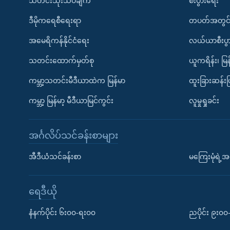
သတင်းသုံးသပ်ချက်
စီးပွားရေး
ဒီမိုကရေစီရေးရာ
တပတ်အတွင်
အမေရိကန်နိုင်ငံရေး
လယ်ယာစီးပွ
သတင်းထောက်မှတ်စု
ယူကရိန်း၊ မြန
ကမ္ဘာ့သတင်းမီဒီယာထဲက မြန်မာ
ထူးခြားဆန်း
ကမ္ဘာ့ မြန်မာ့ မီဒီယာမြင်ကွင်း
လူမှုရှုခင်း
အင်္ဂလိပ်သင်ခန်းစာများ
အီဒီယံသင်ခန်းစာ
မကြေးမုံရဲ့အင
ရေဒီယို
နံနက်ပိုင်း ၆း၀၀-ရး၀၀
ညပိုင်း ၉း၀