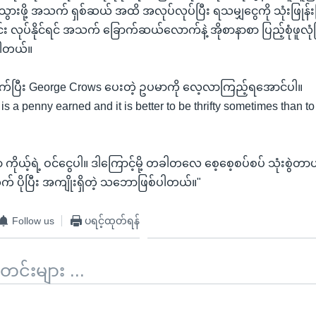
်သွားဖို့ အသက် ရှစ်ဆယ် အထိ အလုပ်လုပ်ပြီး ရသမျှငွေကို သုံးဖြုန်
း လုပ်နိုင်ရင် အသက် ခြောက်ဆယ်လောက်နဲ့ အိုစာနာစာ ပြည့်စုံဖူလုံပြ
ပါတယ်။
သက်ပြီး George Crows ပေးတဲ့ ဥပမာကို လေ့လာကြည့်ရအောင်ပါ။
s a penny earned and it is better to be thrifty sometimes than t
ဟာ ကိုယ့်ရဲ့ ဝင်ငွေပါ။ ဒါကြောင့်မို့ တခါတလေ စေ့စေ့စပ်စပ် သုံးစွဲတ
် ပိုပြီး အကျိုးရှိတဲ့ သဘောဖြစ်ပါတယ်။"
Follow us
ပရင့်ထုတ်ရန်
်းများ ...