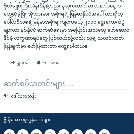
ဗိုလ်ချုပ်ကြီးသိန်းစိန်နဲ့လည်း နယူးယောက်မှာ တနင်္လာနေ့က
တွေ့ဆုံခဲ့ပြီး အိုဘားမား အစိုးရရဲ့ မြန်မာနိုင်ငံအပေါ် ထားရှိတဲ့
ပေါ်လစီသစ်နဲ့ မြန်မာအစိုးရ ကျင်းပမယ့် ၂၀၁၀ ရွေးကောက်ပွဲ
များဟာ နှစ်နိုင်ငံ ဆက်ဆံရေးမှာ အပြောင်းအလဲတွေ ဖော်ဆောင်
နိုင်မဲ့ လက္ခဏာရပ်တွေ ဖြစ်တယ်လို့လည်း သူ့ရဲ့ သတင်းထုတ်
ပြန်ချက်မှာ ဖော်ပြထားတာ တွေ့ရပါတယ်။
မျှဝေပါ
Follow us
ဆက်စပ်သတင်းများ ...
ဒေါ်လှလှသန်း
ဗွီအိုအေ လူမှုကွန်ယက်များ