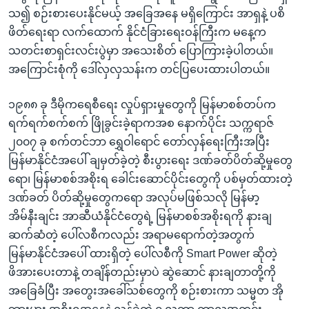
အ
သုတပဒေသာ အင်္ဂလိပ်စာ
သ၍ စဉ်းစားပေးနိုင်မယ့် အခြေအနေ မရှိကြောင်း အာရှနဲ့ ပစိ
ညွန်း
Learning English
ဖိတ်ရေးရာ လက်ထောက် နိုင်ငံခြားရေးဝန်ကြီးက မနေ့က
စာမျက်နှာ
သတင်းစာရှင်းလင်းပွဲမှာ အသေးစိတ် ပြောကြားခဲ့ပါတယ်။
သို့
ဗွီအိုအေ လူမှုကွန်ယက်များ
အကြောင်းစုံကို ဒေါ်လှလှသန်းက တင်ပြပေးထားပါတယ်။
ကျော်
ကြည့်
၁၉၈၈ ခု ဒီမိုကရေစီရေး လှုပ်ရှားမှုတွေကို မြန်မာစစ်တပ်က
ရန်
ရက်ရက်စက်စက် ဖြိုခွင်းခဲ့ရာကအစ နောက်ပိုင်း သက္ကရာဇ်
ဘာသာစကားများ
ရှာဖွေ
၂၀၀၇ ခု စက်တင်ဘာ ရွှေဝါရောင် တော်လှန်ရေးကြီးအပြီး
ရန်
မြန်မာနိုင်ငံအပေါ် ချမှတ်ခဲ့တဲ့ စီးပွားရေး ဒဏ်ခတ်ပိတ်ဆို့မှုတွေ
နေရာ
ရော၊ မြန်မာစစ်အစိုးရ ခေါင်းဆောင်ပိုင်းတွေကို ပစ်မှတ်ထားတဲ့
သို့
ဒဏ်ခတ် ပိတ်ဆို့မှုတွေကရော အလုပ်မဖြစ်သလို မြန်မာ့
ကျော်
အိမ်နီးချင်း အာဆီယံနိုင်ငံတွေရဲ့ မြန်မာစစ်အစိုးရကို နားချ
ရန်
ဆက်ဆံတဲ့ ပေါ်လစီကလည်း အရာမရောက်တဲ့အတွက်
မြန်မာနိုင်ငံအပေါ် ထားရှိတဲ့ ပေါ်လစီကို Smart Power ဆိုတဲ့
ဖိအားပေးတာနဲ့ တချိန်တည်းမှာပဲ ဆွဲဆောင် နားချတာတို့ကို
အခြေခံပြီး အတွေးအခေါ်သစ်တွေကို စဉ်းစားကာ သမ္မတ အို