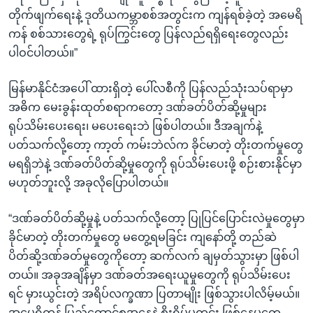
တိုက်ဖျက်ရေးနဲ့ ဒုတိယကမ္ဘာစစ်အတွင်းက ကျန်ရစ်ခဲ့တဲ့ အမေရိ
ကန် စစ်သားတွေရဲ့ ရုပ်ကြွင်းတွေ ပြန်လည်ရရှိရေးတွေလည်း
ပါဝင်ပါတယ်။”
မြန်မာနိုင်ငံအပေါ် ထားရှိတဲ့ ပေါ်လစီကို ပြန်လည်သုံးသပ်ရာမှာ
အဓိက မေးခွန်းထုတ်စရာကတော့ ဒဏ်ခတ်ပိတ်ဆို့မှုများ
ရုပ်သိမ်းပေးရေး၊ မပေးရေးဘဲ ဖြစ်ပါတယ်။ ဒီအချက်နဲ့
ပတ်သက်လို့တော့ ကာ့တ် ကမ်းဘဲလ်က ခိုင်မာတဲ့ တိုးတက်မှုတွေ
မရရှိဘဲနဲ့ ဒဏ်ခတ်ပိတ်ဆို့မှုတွေကို ရုပ်သိမ်းပေးဖို့ စဉ်းစားနိုင်မှာ
မဟုတ်ဘူးလို့ အခုလိုပြောပါတယ်။
“ဒဏ်ခတ်ပိတ်ဆို့မှုနဲ့ ပတ်သက်လို့တော့ ပြုပြင်ပြောင်းလဲမှုတွေမှာ
ခိုင်မာတဲ့ တိုးတက်မှုတွေ မတွေ့ရမခြင်း ကျနော်တို့ တည်ဆဲ
ပိတ်ဆို့ဒဏ်ခတ်မှုတွေကိုတော့ ဆက်လက် ချမှတ်သွားမှာ ဖြစ်ပါ
တယ်။ အခုအချိန်မှာ ဒဏ်ခတ်အရေးယူမှုတွေကို ရုပ်သိမ်းပေး
ရင် မှားယွင်းတဲ့ အရိပ်လက္ခဏာ ပြတာမျိုး ဖြစ်သွားပါလိမ့်မယ်။
အမေရိကန် ပြည်ထောင်စုအနေနဲ့ စိုးရိမ်မကင်း ဖြစ်နေမှုတွေ