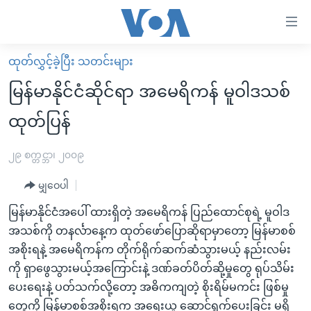
သုံး
ရ
လွယ်ကူ
ထုတ်လွှင့်ခဲ့ပြီး သတင်းများ
မူလစာမျက်နှာ
စေ
မြန်မာနိုင်ငံဆိုင်ရာ အမေရိကန် မူဝါဒသစ်
မြန်မာ
သည့်
ထုတ်ပြန်
ကမ္ဘာ့သတင်းများ
Link
ဗွီဒီယို
နိုင်ငံတကာ
၂၉ စက္တင္ဘာ၊ ၂၀၀၉
များ
သတင်းလွတ်လပ်ခွင့်
အမေရိကန်
ပင်မ
မျှဝေပါ
ရပ်ဝန်းတခု လမ်းတခု အလွန်
တရုတ်
အကြောင်းအရာ
မြန်မာနိုင်ငံအပေါ် ထားရှိတဲ့ အမေရိကန် ပြည်ထောင်စုရဲ့ မူဝါဒ
သို့
အင်္ဂလိပ်စာလေ့လာမယ်
အစ္စရေး-ပါလက်စတိုင်း
အသစ်ကို တနင်္လာနေ့က ထုတ်ဖော်ပြောဆိုရာမှာတော့ မြန်မာစစ်
ကျော်
အပတ်စဉ်ကဏ္ဍများ
အမေရိကန်သုံးအီဒီယံ
အစိုးရနဲ့ အမေရိကန်က တိုက်ရိုက်ဆက်ဆံသွားမယ့် နည်းလမ်း
ကြည့်
ကို ရှာဖွေသွားမယ့်အကြောင်းနဲ့ ဒဏ်ခတ်ပိတ်ဆို့မှုတွေ ရုပ်သိမ်း
ရေဒီယိုနှင့်ရုပ်သံ အချက်အလက်များ
မကြေးမုံရဲ့ အင်္ဂလိပ်စာ
ရေဒီယို
ရန်
ပေးရေးနဲ့ ပတ်သက်လို့တော့ အဓိကကျတဲ့ စိုးရိမ်မကင်း ဖြစ်မှု
ပင်မ
ရေဒီယို/တီဗွီအစီအစဉ်
ရုပ်ရှင်ထဲက အင်္ဂလိပ်စာ
တီဗွီ
တွေကို မြန်မာစစ်အစိုးရက အရေးယူ ဆောင်ရွက်ပေးခြင်း မရှိ