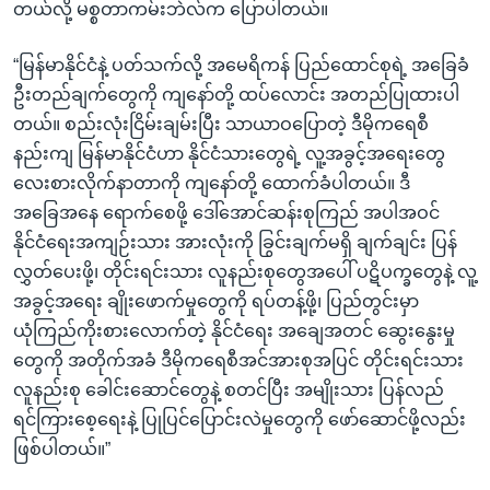
တယ်လို့ မစ္စတာကမ်းဘဲလ်က ပြောပါတယ်။
“မြန်မာနိုင်ငံနဲ့ ပတ်သက်လို့ အမေရိကန် ပြည်ထောင်စုရဲ့ အခြေခံ
ဦးတည်ချက်တွေကို ကျနော်တို့ ထပ်လောင်း အတည်ပြုထားပါ
တယ်။ စည်းလုံးငြိမ်းချမ်းပြီး သာယာဝပြောတဲ့ ဒီမိုကရေစီ
နည်းကျ မြန်မာနိုင်ငံဟာ နိုင်ငံသားတွေရဲ့ လူ့အခွင့်အရေးတွေ
လေးစားလိုက်နာတာကို ကျနော်တို့ ထောက်ခံပါတယ်။ ဒီ
အခြေအနေ ရောက်စေဖို့ ဒေါ်အောင်ဆန်းစုကြည် အပါအဝင်
နိုင်ငံရေးအကျဉ်းသား အားလုံးကို ခြွင်းချက်မရှိ ချက်ချင်း ပြန်
လွှတ်ပေးဖို့၊ တိုင်းရင်းသား လူနည်းစုတွေအပေါ် ပဋိပက္ခတွေနဲ့ လူ့
အခွင့်အရေး ချိုးဖောက်မှုတွေကို ရပ်တန့်ဖို့၊ ပြည်တွင်းမှာ
ယုံကြည်ကိုးစားလောက်တဲ့ နိုင်ငံရေး အချေအတင် ဆွေးနွေးမှု
တွေကို အတိုက်အခံ ဒီမိုကရေစီအင်အားစုအပြင် တိုင်းရင်းသား
လူနည်းစု ခေါင်းဆောင်တွေနဲ့ စတင်ပြီး အမျိုးသား ပြန်လည်
ရင်ကြားစေ့ရေးနဲ့ ပြုပြင်ပြောင်းလဲမှုတွေကို ဖော်ဆောင်ဖို့လည်း
ဖြစ်ပါတယ်။”