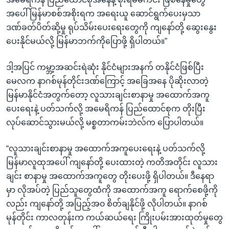
အပေါ် မြန်မာစစ်အစိုးရက အရေးယူ ဆောင်ရွက်ပေးမှသာ
ဒဏ်ခတ်ပိတ်ဆို့မှု ရုပ်သိမ်းပေးရေးတွေကို ကျနော်တို့ ဆွေးနွေး
ပေးနိုင်မယ်လို့ မြန်မာဘက်ကိုပြောဖို့ ရှိပါတယ်။”
ဒါ့အပြင် ကမ္ဘာ့အဆင်းရဲဆုံး နိုင်ငံများအနက် တနိုင်ငံဖြစ်ပြီး
မေလက နာဂစ်မုန်တိုင်းဒဏ်ကြောင့် အခြေအနေ ပိုဆိုးလာတဲ့
မြန်မာနိုင်ငံအတွက်တော့ လူသားချင်းစာနာမှု အထောက်အကူ
ပေးရေးနဲ့ ပတ်သက်လို့ အမေရိကန် ပြည်ထောင်စုက တိုးပြီး
လုပ်ဆောင်သွားမယ်လို့ မစ္စတာကမ်းဘဲလ်က ပြောပါတယ်။
“လူသားချင်းစာနာမှု အထောက်အကူပေးရေးနဲ့ ပတ်သက်လို့
မြန်မာလူထုအပေါ် ကျနော်တို့ ပေးထားတဲ့ ကတိအတိုင်း လူသား
ချင်း စာနာမှု အထောက်အကူတွေ တိုးပေးဖို့ ရှိပါတယ်။ ဒီနေရာ
မှာ လိုအပ်တဲ့ ပြည်သူတွေထံကို အထောက်အကူ ရောက်စေဖို့ကို
လည်း ကျနော်တို့ အပြည့်အ၀ စိတ်ချနိုင်ဖို့ လိုပါတယ်။ နာဂစ်
မုန်တိုင်း ကာလတုန်းက ကယ်ဆယ်ရေး ကြိုးပမ်းအားထုတ်မှုတွေ