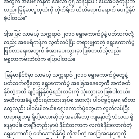
အတွက် အမေရိကန်က ဒေါ်လာ ၇၅ သန်းနီးပါး ပေးအပ်ခဲ့တုန်းက
လည်း မြန်မာလူထုထံကို တိုက်ရိုက် ထိထိရောက်ရောက် ပေးပို့နိုင်
ခဲ့ပါတယ်။”
ဒါ့အပြင် လာမယ့် သက္ကရာဇ် ၂၀၁၀ ရွေးကောက်ပွဲနဲ့ ပတ်သက်လို့
လည်း အမေရိကန်က လွတ်လပ်ပြီး တရားမျှတတဲ့ ရွေးကောက်ပွဲ
ဖြစ်လာရေးအတွက် ဖိအားပေးသွားမှာ ဖြစ်တယ်လို့လည်း
မစ္စတာကမ်းဘဲလ်က ပြောပါတယ်။
“မြန်မာနိုင်ငံမှာ လာမယ့် သက္ကရာဇ် ၂၀၁၀ ရွေးကောက်ပွဲတွေနဲ့
ပတ်သက်လို့တော့ ရွေးကောက်ပွဲ အခြေအနေတွေကို အကဲခတ်
နိုင်တဲ့အထိ ချင့်ချိန်နိုင်မဲ့နည်းလမ်းကို သုံးသွားမှာ ဖြစ်ပါတယ်။
အတိုက်အခံနဲ့ တိုင်းရင်းသားအုပ်စု အားလုံး ပါဝင်ခွင့်ရမရ ဆိုတာ
တွေလည်း ပါဝင်ပါတယ်။ ရွေးကောက်ပွဲတွေဟာ လွတ်လပ်ပြီး
တရားမျှတမှု ရှိပါ့မလားဆိုတဲ့ အပေါ်တော့ ကျနော်တို့ သံသယ ရှိ
နေမှာပါ။ တချိန်တည်းမှာပဲ နိုင်ငံတကာက လက်ခံနိုင်လောက်တဲ့
ရွေးကောက်ပွဲ ဖော်ဆောင်နိုင်ဖို့ လိုအပ်တဲ့ အခြေအနေတွေကို