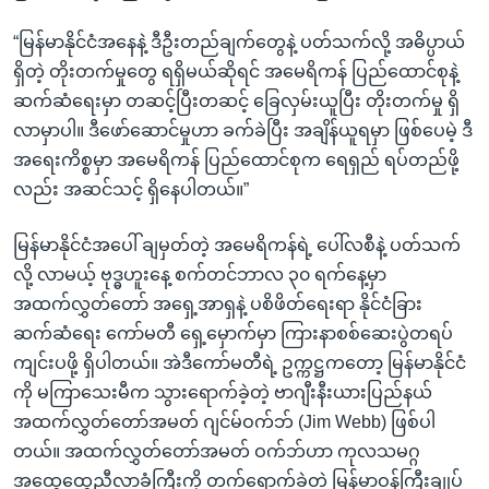
“မြန်မာနိုင်ငံအနေနဲ့ ဒီဦးတည်ချက်တွေနဲ့ ပတ်သက်လို့ အဓိပ္ပာယ်
ရှိတဲ့ တိုးတက်မှုတွေ ရရှိမယ်ဆိုရင် အမေရိကန် ပြည်ထောင်စုနဲ့
ဆက်ဆံရေးမှာ တဆင့်ပြီးတဆင့် ခြေလှမ်းယူပြီး တိုးတက်မှု ရှိ
လာမှာပါ။ ဒီဖော်ဆောင်မှုဟာ ခက်ခဲပြီး အချိန်ယူရမှာ ဖြစ်ပေမဲ့ ဒီ
အရေးကိစ္စမှာ အမေရိကန် ပြည်ထောင်စုက ရေရှည် ရပ်တည်ဖို့
လည်း အဆင်သင့် ရှိနေပါတယ်။”
မြန်မာနိုင်ငံအပေါ် ချမှတ်တဲ့ အမေရိကန်ရဲ့ ပေါ်လစီနဲ့ ပတ်သက်
လို့ လာမယ့် ဗုဒ္ဓဟူးနေ့ စက်တင်ဘာလ ၃၀ ရက်နေ့မှာ
အထက်လွှတ်တော် အရှေ့အာရှနဲ့ ပစိဖိတ်ရေးရာ နိုင်ငံခြား
ဆက်ဆံရေး ကော်မတီ ရှေ့မှောက်မှာ ကြားနာစစ်ဆေးပွဲတရပ်
ကျင်းပဖို့ ရှိပါတယ်။ အဲဒီကော်မတီရဲ့ ဥက္ကဋ္ဌကတော့ မြန်မာနိုင်ငံ
ကို မကြာသေးမီက သွားရောက်ခဲ့တဲ့ ဗာဂျီးနီးယားပြည်နယ်
အထက်လွှတ်တော်အမတ် ဂျင်မ်ဝက်ဘ် (Jim Webb) ဖြစ်ပါ
တယ်။ အထက်လွှတ်တော်အမတ် ဝက်ဘ်ဟာ ကုလသမဂ္ဂ
အထွေထွေညီလာခံကြီးကို တက်ရောက်ခဲ့တဲ့ မြန်မာဝန်ကြီးချုပ်