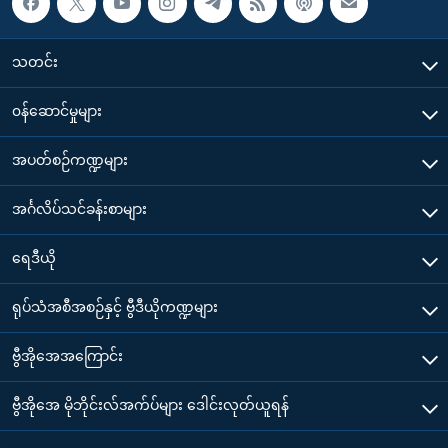
သတင်း
၀န်ဆောင်မှုများ
အပတ်စဉ်ကဏ္ဍများ
အင်္ဂလိပ်သင်ခန်းစာများ
ရေဒီယို
ရုပ်သံအစီအစဉ်နှင့် ဗွီဒီယိုကဏ္ဍများ
ဗွီအိုအေအကြောင်း
ဗွီအိုအေ မိုဘိုင်းလ်အက်ပ်များ ဒေါင်းလုတ်ယူရန်