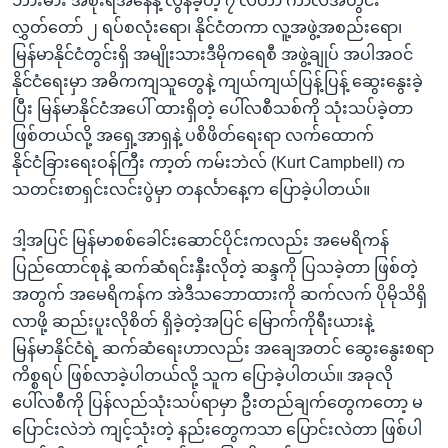
ဘားမား အစိုးရအနေနဲ့ လွန်ခဲ့တဲ့ ၇ လတာ ကာလအတွင်း
လွှတ်တော် ၂ ရပ်စလုံးရော၊ နိုင်ငံတကာ လူ့အဖွဲ့အစည်းရော၊
မြန်မာနိုင်ငံတွင်းရှိ အမျိုးသားဒီမိုကရေစီ အဖွဲ့ချုပ် အပါအဝင်
နိုင်ငံရေးမှာ အဓိကကျသူတွေနဲ့ ကျယ်ကျယ်ပြန့်ပြန့် ဆွေးနွေးခဲ့
ပြီး မြန်မာနိုင်ငံအပေါ် ထားရှိတဲ့ ပေါ်လစီသစ်ကို သုံးသပ်ခဲ့တာ
ဖြစ်တယ်လို့ အရှေ့အာရှနဲ့ ပစိဖိတ်ရေးရာ လက်ထောက်
နိုင်ငံခြားရေးဝန်ကြီး ကာ့တ် ကမ်းဘဲလ် (Kurt Campbell) က
သတင်းစာရှင်းလင်းပွဲမှာ တနင်္လာနေ့က ပြောခဲ့ပါတယ်။
ဒါ့အပြင် မြန်မာစစ်ခေါင်းဆောင်ပိုင်းကလည်း အမေရိကန်
ပြည်ထောင်စုနဲ့ ဆက်ဆံရင်းနှီးလိုတဲ့ ဆန္ဒကို ပြသခဲ့တာ ဖြစ်တဲ့
အတွက် အမေရိကန်က အဲဒီသဘောထားကို ဆက်လက် ပိုမိုသိရှိ
လာဖို့ ဆည်းပူးလိုစိတ် ရှိခဲ့တဲ့အပြင် မြောက်ကိုရီးယားနဲ့
မြန်မာနိုင်ငံရဲ့ ဆက်ဆံရေးဟာလည်း အချေအတင် ဆွေးနွေးစရာ
ကိစ္စရပ် ဖြစ်လာခဲ့ပါတယ်လို့ သူက ပြောခဲ့ပါတယ်။ အခုလို
ပေါ်လစီကို ပြန်လည်သုံးသပ်ရာမှာ ဦးတည်ချက်တွေကတော့ မ
ပြောင်းလဲဘဲ ကျင့်သုံးတဲ့ နည်းတွေကသာ ပြောင်းလဲတာ ဖြစ်ပါ