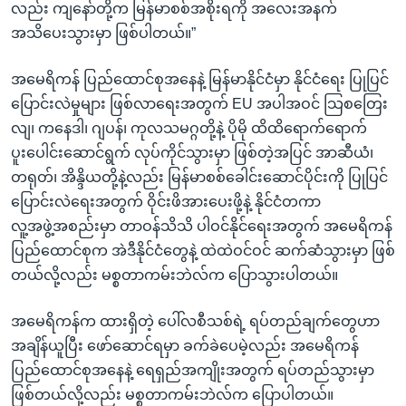
လည်း ကျနော်တို့က မြန်မာစစ်အစိုးရကို အလေးအနက်
အသိပေးသွားမှာ ဖြစ်ပါတယ်။”
အမေရိကန် ပြည်ထောင်စုအနေနဲ့ မြန်မာနိုင်ငံမှာ နိုင်ငံရေး ပြုပြင်
ပြောင်းလဲမှုများ ဖြစ်လာရေးအတွက် EU အပါအဝင် သြစတြေး
လျ၊ ကနေဒါ၊ ဂျပန်၊ ကုလသမဂ္ဂတို့နဲ့ ပိုမို ထိထိရောက်ရောက်
ပူးပေါင်းဆောင်ရွက် လုပ်ကိုင်သွားမှာ ဖြစ်တဲ့အပြင် အာဆီယံ၊
တရုတ်၊ အိန္ဒိယတို့နဲ့လည်း မြန်မာစစ်ခေါင်းဆောင်ပိုင်းကို ပြုပြင်
ပြောင်းလဲရေးအတွက် ဝိုင်းဖိအားပေးဖို့နဲ့ နိုင်ငံတကာ
လူ့အဖွဲ့အစည်းမှာ တာဝန်သိသိ ပါဝင်နိုင်ရေးအတွက် အမေရိကန်
ပြည်ထောင်စုက အဲဒီနိုင်ငံတွေနဲ့ ထဲထဲဝင်ဝင် ဆက်ဆံသွားမှာ ဖြစ်
တယ်လို့လည်း မစ္စတာကမ်းဘဲလ်က ပြောသွားပါတယ်။
အမေရိကန်က ထားရှိတဲ့ ပေါ်လစီသစ်ရဲ့ ရပ်တည်ချက်တွေဟာ
အချိန်ယူပြီး ဖော်ဆောင်ရမှာ ခက်ခဲပေမဲ့လည်း အမေရိကန်
ပြည်ထောင်စုအနေနဲ့ ရေရှည်အကျိုးအတွက် ရပ်တည်သွားမှာ
ဖြစ်တယ်လို့လည်း မစ္စတာကမ်းဘဲလ်က ပြောပါတယ်။