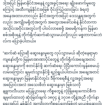
ဒါ့အပြင် မြန်မာနိုင်ငံအနေနဲ့ လူ့အခွင့်အရေး ချိုးဖောက်မှုတွေ
ကြောင့် အထီးကျန်နိုင်ငံအဖြစ် ဝိုင်းကြဉ်ထားခြင်း ခံရတဲ့
အနေအထားဟာလည်း နိုင်ငံအတွက်အပြင် ဒေသန္တရအတွက်
လည်း အကျိုးမရှိတဲ့အတွက် အတွေးအခေါ်သစ်နဲ့ နိုင်ငံတကာ
အသိုင်းအဝိုင်းအတွင်းကို ပါဝင်လာစေဖို့ အမေရိကန်က မြန်မာ
စစ်အစိုးရနဲ့ တိုက်ရိုက်ဆက်ဆံသွားမယ်လို့လည်း မစ္စတာကမ်းဘဲ
လ်က ပြောခဲ့ပါတယ်။
“ဆက်ဆံ ပြောဆို ဆွေးနွေးမှုတွေ လုပ်သွားမယ် ဆိုတဲ့နေရာမှာ
ကျနော်တို့က မြန်မာအာဏာပိုင်တွေနဲ့ တိုက်ရိုက်အချေအတင်
ဆွေးနွေးမှာကို စတင်နိုင်ဖို့ ဆက်ဆံရေး ပိုပြီးကောင်းမွန်စေမယ့်
လမ်းကြောင်း ချမှတ်သွားနိုင်ဖို့ ရည်ရွယ်ပါတယ်။ အချေအတင်
ဆွေးနွေးမှုမှာ မြန်မာနိုင်ငံတွင်း ဒီမိုကရေစီနဲ့ လူ့အခွင့်အရေး
အပြောင်းအလဲ အသေးစိတ် ဆွေးနွေးမှာ ဖြစ်သလို
နျူကလီးယား မပြန့်ပွားရေး ကိစ္စတွေနဲ့ လုံခြုံရေးကောင်စီက
ချမှတ်ထားတဲ့ ဆုံးဖြတ်ချက် ၁၈၇၄ နဲ့ ၁၇၁၈ တို့နဲ့အညီ လိုက်နာ
ရေးအပြင် နှစ်နိုင်ငံ အကျိုးတူကိစ္စရပ်တွေဖြစ်တဲ့ မူးယစ်ဆေးဝါး