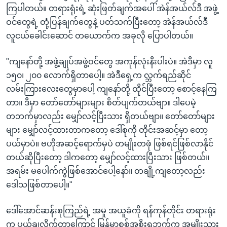
ကြပါတယ်။ တရားရုံးရဲ့ ဆုံးဖြတ်ချက်အပေါ် အဲန်အယ်လ်ဒီ အဖွဲ့
ဝင်တွေရဲ့ တုံ့ပြန်ချက်တွေနဲ့ ပတ်သက်ပြီးတော့ အဲန်အယ်လ်ဒီ
လူငယ်ခေါင်းဆောင် တယောက်က အခုလို ပြောပါတယ်။
"ကျနော်တို့ အဖွဲ့ချုပ်အဖွဲ့ဝင်တွေ အကုန်လုံးနီးပါးပဲ။ အဲဒီမှာ လူ
၁၅၀၊ ၂၀၀ လောက်ရှိတာပေါ့။ အဲဒီရှေ့က လ္ဘက်ရည်ဆိုင်
လမ်းကြားလေးတွေမှာပေါ့ ကျနော်တို့ ထိုင်ပြီးတော့ စောင့်နေကြ
တာ။ ဒီမှာ တော်တော်များများ စိတ်ပျက်တယ်ဗျာ။ ဒါပေမဲ့
တဘက်မှာလည်း မျှော်လင့်ပြီးသား ရှိတယ်ဗျာ။ တော်တော်များ
များ မျှော်လင့်ထားတာကတော့ ဒေါ်စုကို တိုင်းအဆင့်မှာ တော့
ပယ်မှာပဲ။ ဗဟိုအဆင့်ရောက်မှပဲ တမျိုးတဖုံ ဖြစ်ရင်ဖြစ်လာနိုင်
တယ်ဆိုပြီးတော့ ဒါကတော့ မျှော်လင့်ထားပြီးသား ဖြစ်တယ်။
အရမ်း မပေါက်ကွဲဖြစ်အောင်ပေါ့နော်။ တချို့ကျတော့လည်း
ဒေါသဖြစ်တာပေါ့။"
ဒေါ်အောင်ဆန်းစုကြည်ရဲ့ အမှု အယူခံကို ရန်ကုန်တိုင်း တရားရုံး
က ပယ်ချလိုက်တာကြောင့် မြန်မာစစ်အစိုးရဘက်က အမျိုးသား