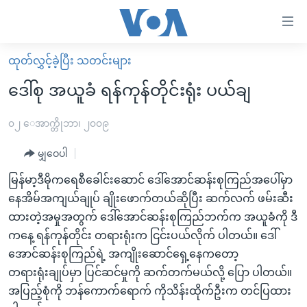
သုံး
ရ
လွယ်ကူ
ထုတ်လွှင့်ခဲ့ပြီး သတင်းများ
မူလစာမျက်နှာ
စေ
ဒေါ်စု အယူခံ ရန်ကုန်တိုင်းရုံး ပယ်ချ
မြန်မာ
သည့်
ကမ္ဘာ့သတင်းများ
၀၂ ေအာက္တိုဘာ၊ ၂၀၀၉
Link
ဗွီဒီယို
နိုင်ငံတကာ
မျှဝေပါ
များ
သတင်းလွတ်လပ်ခွင့်
အမေရိကန်
မြန်မာ့ဒီမိုကရေစီခေါင်းဆောင် ဒေါ်အောင်ဆန်းစုကြည်အပေါ်မှာ
ပင်မ
ရပ်ဝန်းတခု လမ်းတခု အလွန်
တရုတ်
နေအိမ်အကျယ်ချုပ် ချိုးဖောက်တယ်ဆိုပြီး ဆက်လက် ဖမ်းဆီး
အကြောင်းအရာ
ထားတဲ့အမှုအတွက် ဒေါ်အောင်ဆန်းစုကြည်ဘက်က အယူခံကို ဒီ
သို့
အင်္ဂလိပ်စာလေ့လာမယ်
အစ္စရေး-ပါလက်စတိုင်း
ကနေ့ ရန်ကုန်တိုင်း တရားရုံးက ငြင်းပယ်လိုက် ပါတယ်။ ဒေါ်
ကျော်
အပတ်စဉ်ကဏ္ဍများ
အမေရိကန်သုံးအီဒီယံ
အောင်ဆန်းစုကြည်ရဲ့ အကျိုးဆောင်ရှေ့နေကတော့
ကြည့်
ရေဒီယိုနှင့်ရုပ်သံ အချက်အလက်များ
မကြေးမုံရဲ့ အင်္ဂလိပ်စာ
ရေဒီယို
တရားရုံးချုပ်မှာ ပြင်ဆင်မှုကို ဆက်တက်မယ်လို့ ပြော ပါတယ်။
ရန်
အပြည့်စုံကို ဘန်ကောက်ရောက် ကိုသိန်းထိုက်ဦးက တင်ပြထား
ပင်မ
ရေဒီယို/တီဗွီအစီအစဉ်
ရုပ်ရှင်ထဲက အင်္ဂလိပ်စာ
တီဗွီ