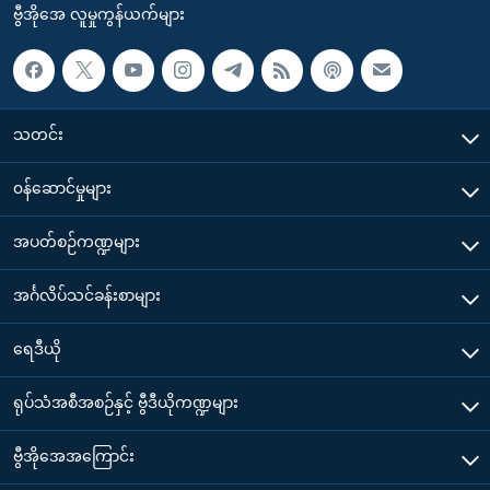
ဗွီအိုအေ လူမှုကွန်ယက်များ
သတင်း
၀န်ဆောင်မှုများ
အပတ်စဉ်ကဏ္ဍများ
အင်္ဂလိပ်သင်ခန်းစာများ
ရေဒီယို
ရုပ်သံအစီအစဉ်နှင့် ဗွီဒီယိုကဏ္ဍများ
ဗွီအိုအေအကြောင်း