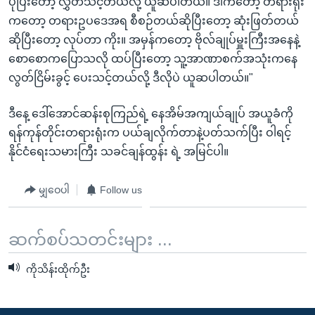
ပိုပြီးတော့ လွှတ်သင့်တယ်လို့ ယူဆပါတယ်။ ဒါကတော့ တရားရုံး
ကတော့ တရားဥပဒေအရ စီစဉ်တယ်ဆိုပြီးတော့ ဆုံးဖြတ်တယ်
ဆိုပြီးတော့ လုပ်တာ ကိုး။ အမှန်ကတော့ ဗိုလ်ချုပ်မှူးကြီးအနေနဲ့
စောစောကပြောသလို ထပ်ပြီးတော့ သူ့အာဏာစက်အသုံးကနေ
လွတ်ငြိမ်းခွင့် ပေးသင့်တယ်လို့ ဒီလိုပဲ ယူဆပါတယ်။"
ဒီနေ့ ဒေါ်အောင်ဆန်းစုကြည်ရဲ့ နေအိမ်အကျယ်ချုပ် အယူခံကို
ရန်ကုန်တိုင်းတရားရုံးက ပယ်ချလိုက်တာနဲ့ပတ်သက်ပြီး ဝါရင့်
နိုင်ငံရေးသမားကြီး သခင်ချန်ထွန်း ရဲ့ အမြင်ပါ။
မျှဝေပါ
Follow us
ဆက်စပ်သတင်းများ ...
ကိုသိန်းထိုက်ဦး