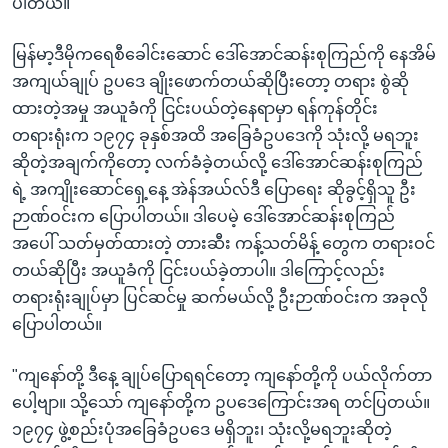
ပါတယ်။
အ
သုတပဒေသာ အင်္ဂလိပ်စာ
ညွန်း
Learning English
မြန်မာ့ဒီမိုကရေစီခေါင်းဆောင် ဒေါ်အောင်ဆန်းစုကြည်ကို နေအိမ်
စာမျက်နှာ
အကျယ်ချုပ် ဥပဒေ ချိုးဖောက်တယ်ဆိုပြီးတော့ တရား စွဲဆို
သို့
ဗွီအိုအေ လူမှုကွန်ယက်များ
ထားတဲ့အမှု အယူခံကို ငြင်းပယ်တဲ့နေရာမှာ ရန်ကုန်တိုင်း
ကျော်
တရားရုံးက ၁၉၇၄ ခုနှစ်အထိ အခြေခံဥပဒေကို သုံးလို့ မရဘူး
ကြည့်
ဆိုတဲ့အချက်ကိုတော့ လက်ခံခဲ့တယ်လို့ ဒေါ်အောင်ဆန်းစုကြည်
ရန်
ဘာသာစကားများ
ရဲ့ အကျိုးဆောင်ရှေ့နေ့ အဲန်အယ်လ်ဒီ ပြောရေး ဆိုခွင့်ရှိသူ ဦး
ရှာဖွေ
ဉာဏ်ဝင်းက ပြောပါတယ်။ ဒါပေမဲ့ ဒေါ်အောင်ဆန်းစုကြည်
ရန်
အပေါ် သတ်မှတ်ထားတဲ့ တားဆီး ကန့်သတ်မိန့် တွေက တရားဝင်
နေရာ
တယ်ဆိုပြီး အယူခံကို ငြင်းပယ်ခဲ့တာပါ။ ဒါကြောင့်လည်း
သို့
တရားရုံးချုပ်မှာ ပြင်ဆင်မှု ဆက်မယ်လို့ ဦးဉာဏ်ဝင်းက အခုလို
ကျော်
ပြောပါတယ်။
ရန်
"ကျနော်တို့ ဒီနေ့ ချုပ်ပြောရရင်တော့ ကျနော်တို့ကို ပယ်လိုက်တာ
ပေါ့ဗျာ။ သို့သော် ကျနော်တို့က ဥပဒေကြောင်းအရ တင်ပြတယ်။
၁၉၇၄ ဖွဲ့စည်းပုံအခြေခံဥပဒေ မရှိဘူး၊ သုံးလို့မရဘူးဆိုတဲ့