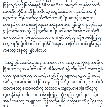
ပြန်လည်သင့်မြတ်ရေးနဲ့ ဒီမိုကရေစီရေးအတွက် အမှန်တကယ်
လုပ်ကိုင်လိုစိတ်ကို ပြသနိုင်တဲ့ အခွင့်အလမ်း ကောင်းတခုကို
နောက်တကြိမ်လက်လွှတ်လိုက်တာ ဆိုပြီး ဝေဖန်သူတွေက
ဝေဖန်ပါတယ် စစ်အစိုးရဟာ အမှန်တကယ် ပြစ်မှုကျူးလွန်ခဲ့တဲ့
ဂျွန်ယက်တော ကို ပြန်လွှတ်ပေးပြီး ဒေါ်အောင်ဆန်းစုကြည်ကို
ဆက်လက် ချုပ်နှောင်ထားတာက မဖြစ်သင့်ဘူးလို့ ဝေဖန်ကြသူ
တွေလည်း ရှိပါတယ်။ ဝါရင့်နိုင်ငံရေးသမားကြီး သခင်ချန်ထွန်း
ကတော့ အခုလို မြင်ပါတယ်။
"ဒီအမှုဖြစ်အောင်လုပ်တဲ့ ယက်တော ကျတော့ လုံးလုံးလွှတ်လိုက်
ပြီးတော့ သူက မဖိတ်ခေါ်ဘဲ အိမ်လာတဲ့ပုဂ္ဂိုလ်ကြောင့် တရားစွဲခံ
ရတာကိုး။ ဆိုတော့ တကယ့်အပြစ်ရှိသူကျတော့ လွှတ်ပြီးတော့
အဲဒီလူကလုပ်ပစ်ခဲ့တဲ့ ပြဿနာကြောင့် ဒီမှာ ထောင်ကျရတယ်ဆို
တာကတော့ တော်တော်ကို သဘာ၀ မကျတဲ့ဟာပေါ့။ ဟိုလူကို
လွှတ်နိုင်ရင် ဒေါ်အောင်ဆန်းစုကြည် ကိုလည်း လွှတ်ရမှာပေါ့။
အမှန်ကတော့ အမျိုးသားပြန်လည်ပေါင်းစည်းရေးကို ငဲ့ပြီးတော့