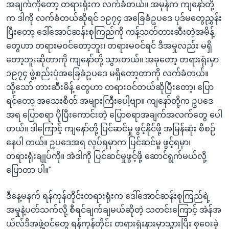
အချက်ကိုတော့ တရားရုံးက လက်ခံတယ်။ အမှန်က ကျနော်တို့
က ဒါကို လက်ခံတယ်ဆိုရင် ၁၉၇၄ အခြေခံဥပဒေ ပုဒ်မတွေညွှန်း
ပြီးတော့ ဒေါ်အောင်ဆန်းစုကြည်ကို ကန့်သတ်တားဆီးတဲ့အမိန့်
တွေဟာ တရားမဝင်တော့ဘူး၊ တရားမဝင်ရင် ဒီအမှုလည်း မရှိ
တော့ဘူးဆိုတာကို ကျနော်တို့ သွားတယ်။ အခုတော့ တရားရုံးမှာ
၁၉၇၄ ဖွဲ့စည်းပုံအခြေခံဥပဒေ မရှိတော့တာကို လက်ခံတယ်။
သို့သော် တားဆီးမိန့် တွေဟာ တရားဝင်တယ်ဆိုပြီးတော့၊ ပြော
ရင်တော့ အသေးစိတ် အများကြီးပေါ့ဗျာ။ ကျနော်တို့က ဥပဒေ
အရ ပြောစရာ ပိုပြီးကောင်းတဲ့ ပြောစရာအချက်အလက်တွေ ပေါ
တယ်။ ဒါကြောင့် ကျနော်တို့ ပြင်ဆင်မှု ဖွင့်နိုင်ဖို့ အမြန်ဆုံး စီစဉ်
နေပါ တယ်။ ဥပဒေအရ လုပ်ရမှာက ပြင်ဆင်မှု ဖွင့်ရမှာ၊
တရားရုံးချုပ်ကို။ အဲဒါကို ပြင်ဆင်မှုဖွင့်ဖို့ ဆောင်ရွက်မယ်လို့
ပြောတာ ပါ။"
ဒီနေ့မနက် ရန်ကုန်တိုင်းတရားရုံးက ဒေါ်အောင်ဆန်းစုကြည်ရဲ့
အမှုနဲ့ပတ်သက်လို့ စီရင်ချက်ချမယ်ဆိုတဲ့ သတင်းကြောင့် အဲန်အ
ယ်လ်ဒီအဖွဲ့ဝင်တွေ ရန်ကုန်တိုင်း တရားရုံးနားမှာသွားပြီး စုဝေးခဲ့