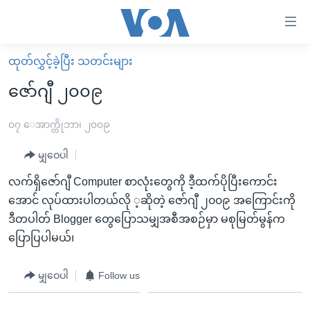
သုံး
ရ
လွယ်ကူ
ထုတ်လွှင့်ခဲ့ပြီး သတင်းများ
မူလစာမျက်နှာ
စေ
ဇော်ဂျီ ၂၀၀၉
မြန်မာ
သည့်
ကမ္ဘာ့သတင်းများ
၀၇ ေအာက္တိုဘာ၊ ၂၀၀၉
Link
ဗွီဒီယို
နိုင်ငံတကာ
မျှဝေပါ
များ
သတင်းလွတ်လပ်ခွင့်
အမေရိကန်
လက်ရှိဇော်ဂျီ Computer စာလုံးတွေကို ဒီ့ထက်ပိုပြီးကောင်း
ပင်မ
ရပ်ဝန်းတခု လမ်းတခု အလွန်
တရုတ်
အောင် လုပ်ထားပါတယ်လို ့ဆိုတဲ့ ဇော်ဂျီ ၂၀၀၉ အကြောင်းကို
အကြောင်းအရာ
ဒီတပါတ် Blogger တွေပြောသမျှအစီအစဉ်မှာ မစုမြတ်မွန်က
သို့
အင်္ဂလိပ်စာလေ့လာမယ်
အစ္စရေး-ပါလက်စတိုင်း
ပြောပြပါမယ်၊
ကျော်
အပတ်စဉ်ကဏ္ဍများ
အမေရိကန်သုံးအီဒီယံ
ကြည့်
ရေဒီယိုနှင့်ရုပ်သံ အချက်အလက်များ
မကြေးမုံရဲ့ အင်္ဂလိပ်စာ
ရေဒီယို
မျှဝေပါ
Follow us
ရန်
ပင်မ
ရေဒီယို/တီဗွီအစီအစဉ်
ရုပ်ရှင်ထဲက အင်္ဂလိပ်စာ
တီဗွီ