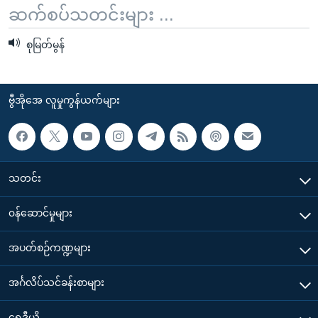
အ
ဆက်စပ်သတင်းများ ...
သုတပဒေသာ အင်္ဂလိပ်စာ
ညွန်း
Learning English
စာမျက်နှာ
စုမြတ်မွန်
သို့
ဗွီအိုအေ လူမှုကွန်ယက်များ
ကျော်
ကြည့်
ဗွီအိုအေ လူမှုကွန်ယက်များ
ရန်
ဘာသာစကားများ
ရှာဖွေ
ရန်
နေရာ
သတင်း
သို့
၀န်ဆောင်မှုများ
ကျော်
ရန်
အပတ်စဉ်ကဏ္ဍများ
အင်္ဂလိပ်သင်ခန်းစာများ
ရေဒီယို