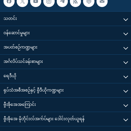
သတင်း
၀န်ဆောင်မှုများ
အပတ်စဉ်ကဏ္ဍများ
အင်္ဂလိပ်သင်ခန်းစာများ
ရေဒီယို
ရုပ်သံအစီအစဉ်နှင့် ဗွီဒီယိုကဏ္ဍများ
ဗွီအိုအေအကြောင်း
ဗွီအိုအေ မိုဘိုင်းလ်အက်ပ်များ ဒေါင်းလုတ်ယူရန်