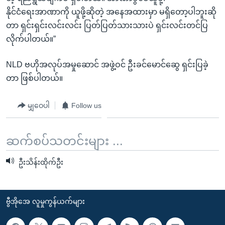
နိုင်ငံရေးအာဏာကို ယူဖို့ဆိုတဲ့ အနေအထားမှာ မရှိတော့ပါဘူးဆို
တာ ရှင်းရှင်းလင်းလင်း ပြတ်ပြတ်သားသားပဲ ရှင်းလင်းတင်ပြ
လိုက်ပါတယ်။”
NLD ဗဟိုအလုပ်အမှုဆောင် အဖွဲ့ဝင် ဦးခင်မောင်ဆွေ ရှင်းပြခဲ့
တာ ဖြစ်ပါတယ်။
မျှဝေပါ
Follow us
ဆက်စပ်သတင်းများ ...
ဦးသိန်းထိုက်ဦး
ဗွီအိုအေ လူမှုကွန်ယက်များ