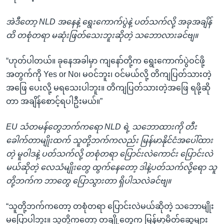
အဲဒီတော့ NLD အနေနဲ့ ရွေးကောက်ပွဲနဲ့ ပတ်သက်လို့ အခုအချိန်
ထိ တစုံတရာ မဆုံးဖြတ်သေးဘူးဆိုတဲ့ သဘောလားခင်ဗျ။
“ဟုတ်ပါတယ်။ ခုနေအခါမှာ ကျနော်တို့က ရွေးကောက်ပွဲဝင်ဖို့
အတွက်ကို Yes or No၊ မဝင်ဘူး၊ ဝင်မယ်လို့ တိကျပြတ်သားတဲ့
အဖြေ ပေးလို့ မရသေးပါဘူး။ တိကျပြတ်သားတဲ့အဖြေ ရဖို့ဆို
တာ အချိန်စောင့်ရပါဦးမယ်။”
EU သံတမန်တွေဘက်ကရော NLD ရဲ့ သဘောထားကို တီး
ခေါက်တာမျိုးထက် သူတို့ဘက်ကလည်း မြန်မာနိုင်ငံအပေါ်ထား
တဲ့ မူဝါဒနဲ့ ပတ်သက်လို့ တစုံတရာ ပြောင်းလဲကောင်း ပြောင်းလဲ
မယ်ဆိုတဲ့ လေသံမျိုးတွေ ထွက်နေတော့ ဒါနဲ့ပတ်သက်လို့ရော သူ
တို့ဘက်က ဘာတွေ ပြောသွားတာ ရှိပါသလဲခင်ဗျ။
“သူတို့ဘက်ကတော့ တစုံတရာ ပြောင်းလဲမယ်ဆိုတဲ့ သဘောမျိုး
မပြောပါဘူး။ သူတို့ကတော့ တချို့တွေက မြန်မာ့မိတ်ဆွေများ