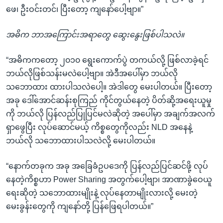
ဖေ၊ ဦးဝင်းတင်၊ ပြီးတော့ ကျနော်ပေါ့ဗျာ။”
အဓိက ဘာအကြောင်းအရာတွေ ဆွေးနွေးဖြစ်ပါသလဲ။
“အဓိကကတော့ ၂၀၁၀ ရွေးကောက်ပွဲ တကယ်လို့ ဖြစ်လာခဲ့ရင်
ဘယ်လိုဖြစ်သန်းမလဲပေါ့ဗျာ။ အဲဒီအပေါ်မှာ ဘယ်လို
သဘောထား ထားပါသလဲပေါ့။ အဲဒါတွေ မေးပါတယ်။ ပြီးတော့
အခု ဒေါ်အောင်ဆန်းစုကြည် ကိုင်တွယ်နေတဲ့ ပိတ်ဆို့အရေးယူမှု
ကို ဘယ်လို ပြန်လည်ပြုပြင်မလဲဆိုတဲ့ အပေါ်မှာ အချက်အလက်
ရှာဖွေပြီး လုပ်ဆောင်မယ့် ကိစ္စတွေကိုလည်း NLD အနေနဲ့
ဘယ်လို သဘောထားပါသလဲလို့ မေးပါတယ်။
“နောက်တခုက အခု အခြေခံဥပဒေကို ပြန်လည်ပြင်ဆင်ဖို့ လုပ်
နေတဲ့ကိစ္စဟာ Power Sharing အတွက်ပေါ့ဗျာ၊ အာဏာခွဲဝေယူ
ရေးဆိုတဲ့ သဘောထားမျိုးနဲ့ လုပ်နေတာမျိုးလားလို့ မေးတဲ့
မေးခွန်းတွေကို ကျနော်တို့ ပြန်ဖြေရပါတယ်။”