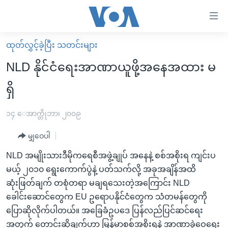
သုံး
ရ
လွယ်ကူ
ထုတ်လွှင့်ခဲ့ပြီး သတင်းများ
မူလစာမျက်နှာ
စေ
NLD နိုင်ငံရေးအာဏာယူဖို့အနေအထား မ
မြန်မာ
သည့်
ရှိ
ကမ္ဘာ့သတင်းများ
Link
ဗွီဒီယို
နိုင်ငံတကာ
၁၄ ေအာက္တိုဘာ၊ ၂၀၀၉
များ
သတင်းလွတ်လပ်ခွင့်
အမေရိကန်
ပင်မ
မျှဝေပါ
ရပ်ဝန်းတခု လမ်းတခု အလွန်
တရုတ်
အကြောင်းအရာ
NLD အမျိုးသားဒီမိုကရေစီအဖွဲ့ချုပ် အနေနဲ့ စစ်အစိုးရ ကျင်းပ
သို့
အင်္ဂလိပ်စာလေ့လာမယ်
အစ္စရေး-ပါလက်စတိုင်း
မယ့် ၂၀၁၀ ရွေးကောက်ပွဲနဲ့ ပတ်သက်လို့ အခုအချိန်အထိ
ကျော်
အပတ်စဉ်ကဏ္ဍများ
အမေရိကန်သုံးအီဒီယံ
ဆုံးဖြတ်ချက် တစုံတရာ မချရသေးတဲ့အကြောင်း NLD
ကြည့်
ခေါင်းဆောင်တွေက EU ဥရောပနိုင်ငံတွေက သံတမန်တွေကို
ရေဒီယိုနှင့်ရုပ်သံ အချက်အလက်များ
မကြေးမုံရဲ့ အင်္ဂလိပ်စာ
ရေဒီယို
ရန်
ပြောဆိုလိုက်ပါတယ်။ အခြေခံဥပဒေ ပြန်လည်ပြင်ဆင်ရေး
ပင်မ
ရေဒီယို/တီဗွီအစီအစဉ်
ရုပ်ရှင်ထဲက အင်္ဂလိပ်စာ
တီဗွီ
အတွက် တောင်းဆိုချက်ဟာ မြန်မာစစ်အစိုးရနဲ့ အာဏာခွဲဝေရေး