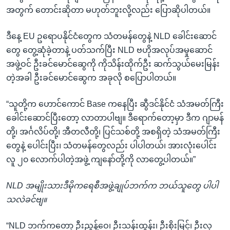
အ
သုတပဒေသာ အင်္ဂလိပ်စာ
အတွက် တောင်းဆိုတာ မဟုတ်ဘူးလို့လည်း ပြောဆိုပါတယ်။
ညွန်း
Learning English
စာမျက်နှာ
ဒီနေ့ EU ဥရောပနိုင်ငံတွေက သံတမန်တွေနဲ့ NLD ခေါင်းဆောင်
သို့
ဗွီအိုအေ လူမှုကွန်ယက်များ
တွေ တွေ့ဆုံခဲ့တာနဲ့ ပတ်သက်ပြီး NLD ဗဟိုအလုပ်အမှုဆောင်
ကျော်
အဖွဲ့ဝင် ဦးခင်မောင်ဆွေကို ကိုသိန်းထိုက်ဦး ဆက်သွယ်မေးမြန်း
ကြည့်
တဲ့အခါ ဦးခင်မောင်ဆွေက အခုလို စပြောပါတယ်။
ရန်
ဘာသာစကားများ
ရှာဖွေ
“သူတို့က ဟောင်ကောင် Base ကနေပြီး ဆွီဒင်နိုင်ငံ သံအမတ်ကြီး
ရန်
ခေါင်းဆောင်ပြီးတော့ လာတာပါဗျ။ ဒီရောက်တော့မှာ ဒီက ဂျာမန်
နေရာ
တို့၊ အင်္ဂလိပ်တို့၊ အီတလီတို့၊ ပြင်သစ်တို့ အစရှိတဲ့ သံအမတ်ကြီး
သို့
တွေနဲ့ ပေါင်းပြီး၊ သံတမန်တွေလည်း ပါပါတယ်၊ အားလုံးပေါင်း
ကျော်
လူ ၂၀ လောက်ပါတဲ့အဖွဲ့ ကျနော်တို့ကို လာတွေ့ပါတယ်။”
ရန်
NLD အမျိုးသားဒီမိုကရေစီအဖွဲ့ချုပ်ဘက်က ဘယ်သူတွေ ပါပါ
သလဲခင်ဗျ။
“NLD ဘက်ကတော့ ဦးညွန့်ဝေ၊ ဦးသန်းထွန်း၊ ဦးစိုးမြင့်၊ ဦးလှ