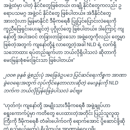
အဖွဲ့ထဲမှာ ပါတဲ့ နိုင်ငံတွေဖြစ်တယ်၊ တချို့နိုင်ငံတွေကလည်း ဥ
ရောပသမဂ္ဂ အဖွဲ့ဝင် နိုင်ငံတွေ ဖြစ်ပါတယ်။ အဲဒီနိုင်ငံတွေ
အားလုံးဟာ မြန်မာနိုင်ငံ ဒီမိုကရေစီ ပြုပြင်ပြောင်းလဲရေးကို
ကူညီဖြေရှင်းပေးချင်တဲ့ ပုဂ္ဂိုလ်တွေ ဖြစ်ပါတယ်။ ဒါကြောင့် ကျ
နော်တို့ အပါအဝင် တခြားတခြားသော အဖွဲ့တွေကိုလည်း တွေ့မှာ
ဖြစ်တဲ့အတွက် ကျနော်တို့နဲ့ လာတွေ့တဲ့အခါ NLD ရဲ့ လက်ရှိ
သဘောထား ရပ်တည်ချက်ဟာ ဘယ်လိုရှိပါသလဲ ဆိုတာကို
မေးမြန်းစုံစမ်းခြင်းသာ ဖြစ်ပါတယ်။”
၂၀၀၈ ခုနှစ် ဖွဲ့စည်းပုံ အခြေခံဥပဒေ ပြင်ဆင်ရေးကိစ္စက အာဏာ
ခွဲဝေရေးအတွက် လုပ်ကိုင်နေတာလားဆိုတဲ့ မေးခွန်းကို NLD
ဘက်က ဘယ်လိုပြန်ဖြေခဲ့ပါသလဲ ခင်ဗျ။
“ဟုတ်ကဲ့၊ ကျနော်တို့ အမျိုးသားဒီမိုကရေစီ အဖွဲ့ချုပ်ဟာ
ရွေးကောက်ပွဲမှာ ကတိတွေ ပေးထားတဲ့အတိုင်း ပြည်သူလူထု
ကြီးကို ဒီမိုကရေစီ တံခါးပေါက်ဝကို ရောက်အောင် ပို့ဆောင်ဖို့ဆို
တဲ့ ရည်ရွယ်ချက်ပဲ ရှိပါတယ်။ အာဏာခွဲဝေယူဖို့၊