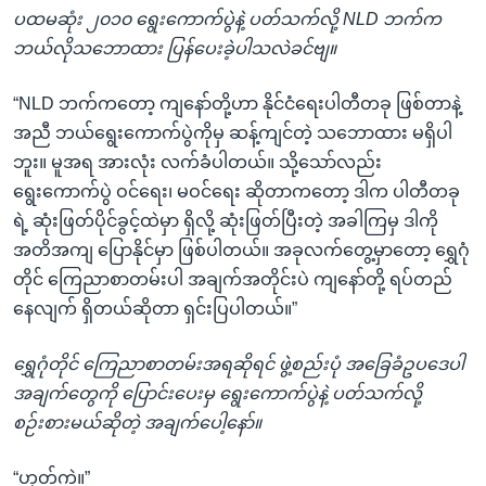
ပထမဆုံး ၂၀၁၀ ရွေးကောက်ပွဲနဲ့ ပတ်သက်လို့ NLD ဘက်က
ဘယ်လိုသဘောထား ပြန်ပေးခဲ့ပါသလဲခင်ဗျ။
“NLD ဘက်ကတော့ ကျနော်တို့ဟာ နိုင်ငံရေးပါတီတခု ဖြစ်တာနဲ့
အညီ ဘယ်ရွေးကောက်ပွဲကိုမှ ဆန့်ကျင်တဲ့ သဘောထား မရှိပါ
ဘူး။ မူအရ အားလုံး လက်ခံပါတယ်။ သို့သော်လည်း
ရွေးကောက်ပွဲ ဝင်ရေး၊ မဝင်ရေး ဆိုတာကတော့ ဒါက ပါတီတခု
ရဲ့ ဆုံးဖြတ်ပိုင်ခွင့်ထဲမှာ ရှိလို့ ဆုံးဖြတ်ပြီးတဲ့ အခါကြမှ ဒါကို
အတိအကျ ပြောနိုင်မှာ ဖြစ်ပါတယ်။ အခုလက်တွေ့မှာတော့ ရွှေဂုံ
တိုင် ကြေညာစာတမ်းပါ အချက်အတိုင်းပဲ ကျနော်တို့ ရပ်တည်
နေလျက် ရှိတယ်ဆိုတာ ရှင်းပြပါတယ်။”
ရွှေဂုံတိုင် ကြေညာစာတမ်းအရဆိုရင် ဖွဲ့စည်းပုံ အခြေခံဥပဒေပါ
အချက်တွေကို ပြောင်းပေးမှ ရွေးကောက်ပွဲနဲ့ ပတ်သက်လို့
စဉ်းစားမယ်ဆိုတဲ့ အချက်ပေါ့နော်။
“ဟုတ်ကဲ့။”